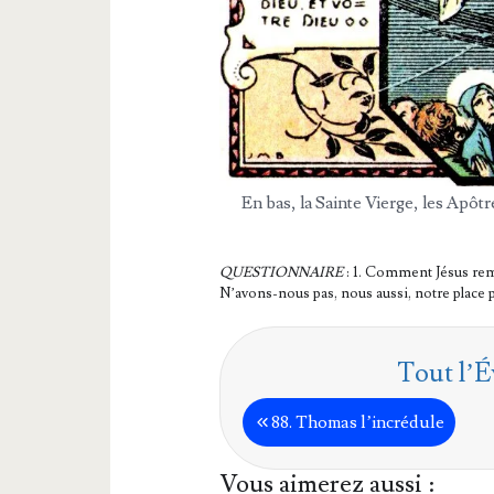
En bas, la Sainte Vierge, les Apôtre
QUESTIONNAIRE
: 1. Com­ment Jésus remon
N’a­vons-nous pas, nous aus­si, notre place
Tout l’É
88. Tho­mas l’incrédule
Vous aimerez aussi :