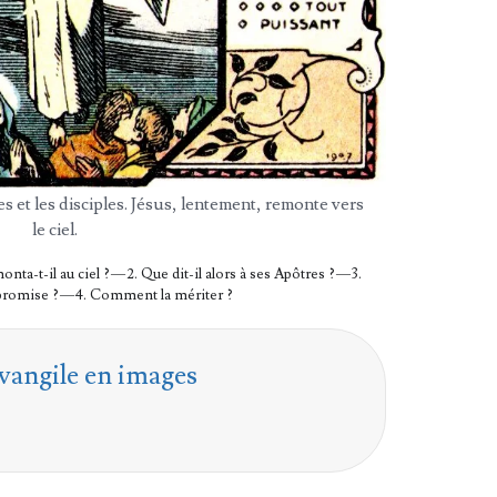
s et les dis­ciples. Jésus, len­te­ment, remonte vers
le ciel.
­ta-t-il au ciel ? — 2. Que dit-il alors à ses Apôtres ? — 3.
 pro­mise ? — 4. Com­ment la mériter ?
vangile en images