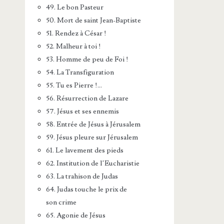
49. Le bon Pasteur
50. Mort de saint Jean-Baptiste
51. Rendez à César !
52. Malheur à toi !
53. Homme de peu de Foi !
54. La Transfiguration
55. Tu es Pierre !…
56. Résurrection de Lazare
57. Jésus et ses ennemis
58. Entrée de Jésus à Jérusalem
59. Jésus pleure sur Jérusalem
61. Le lavement des pieds
62. Institution de l’Eucharistie
63. La trahison de Judas
64. Judas touche le prix de
son crime
65. Agonie de Jésus