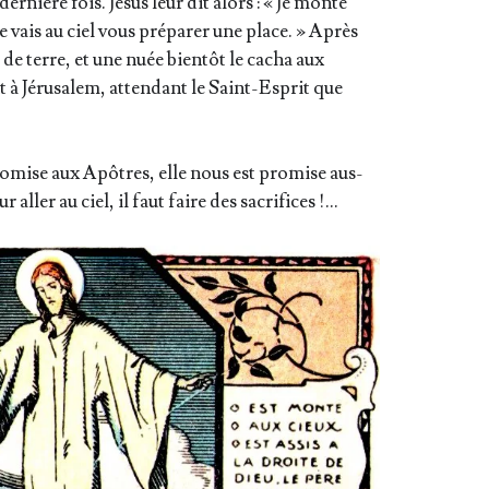
r­nière fois. Jésus leur dit alors : « Je monte
e vais au ciel vous pré­pa­rer une place. » Après
nt de terre, et une nuée bien­tôt le cacha aux
 à Jéru­sa­lem, atten­dant le Saint-Esprit que
o­mise aux Apôtres, elle nous est pro­mise aus­
 aller au ciel, il faut faire des sacrifices !…