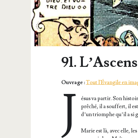
91. L’Ascen
Ouvrage :
Tout l'Évangile en ima
J
ésus va par­tir. Son his­toire 
prê­ché, il a souf­fert, il e
d’un triomphe qu’il a si g
Marie est là, avec elle, les