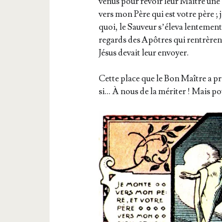
venus pour revoir leur Maître une de
vers mon Père qui est votre père ; j
quoi, le Sau­veur s’é­le­va len­te­me
regards des Apôtres qui ren­trèrent
Jésus devait leur envoyer.
Cette place que le Bon Maître a pr
si… À nous de la méri­ter ! Mais pour