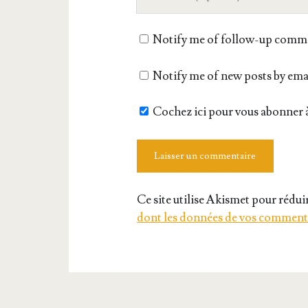
de
votre
Notify me of follow-up comme
site
Notify me of new posts by ema
Cochez ici pour vous abonner à
Ce site utilise Akismet pour réduir
dont les données de vos commenta