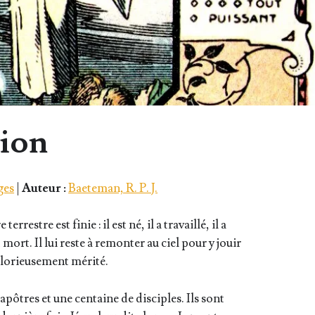
sion
ges
|
Auteur :
Baeteman, R. P. J.
ter­restre est finie : il est né, il a tra­vaillé, il a
st mort. Il lui reste à remon­ter au ciel pour y jouir
lo­rieu­se­ment mérité.
 apôtres et une cen­taine de dis­ciples. Ils sont