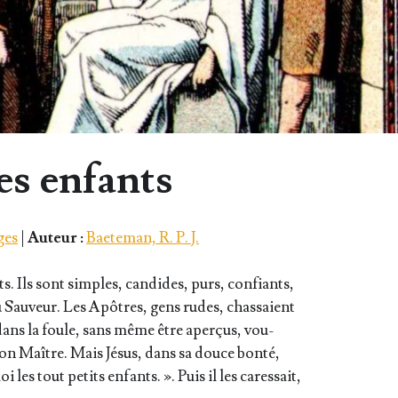
les enfants
ges
|
Auteur :
Baeteman, R. P. J.
ts. Ils sont simples, can­dides, purs, confiants,
au Sau­veur. Les Apôtres, gens rudes, chas­saient
t dans la foule, sans même être aper­çus, vou­
 Bon Maître. Mais Jésus, dans sa douce bon­té,
oi les tout petits enfants. ». Puis il les cares­sait,