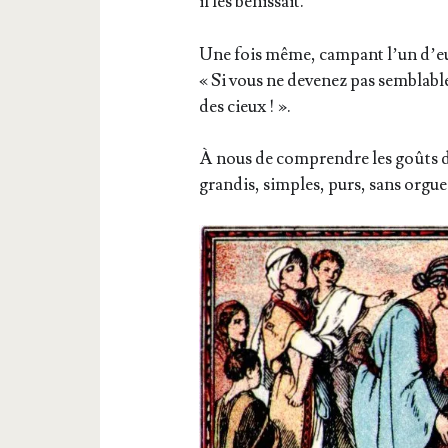
il les bénissait.
Une fois même, cam­pant l’un d’eux au
« Si vous ne deve­nez pas sem­blabl
des cieux ! ».
À nous de com­prendre les goûts du
gran­dis, simples, purs, sans orgu