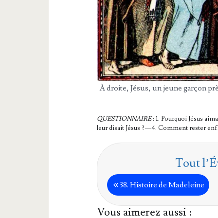
À droite, Jésus, un jeune gar­çon pr
QUESTIONNAIRE
: 1. Pour­quoi Jésus aima
leur disait Jésus ? — 4. Com­ment res­ter enfan
Tout l’É
38. His­toire de Made­leine
Vous aimerez aussi :