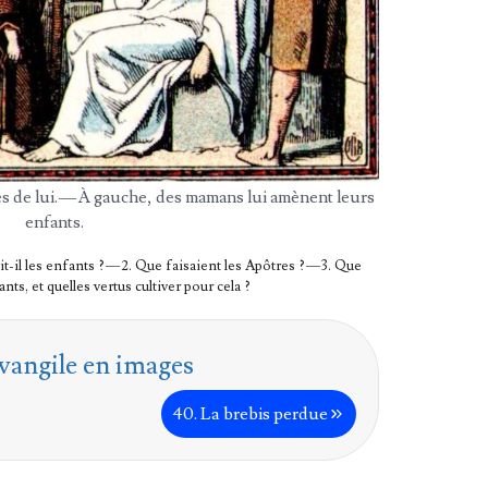
ès de lui. — À gauche, des mamans lui amènent leurs
enfants.
it-il les enfants ? — 2. Que fai­saient les Apôtres ? — 3. Que
ts, et quelles ver­tus culti­ver pour cela ?
vangile en images
40. La bre­bis perdue