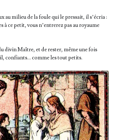
 milieu de la foule qui le pres­sait, il s’é­cria :
es à ce petit, vous n’en­tre­rez pas au royaume
 divin Maître, et de res­ter, même une fois
eil, confiants… comme les tout petits.