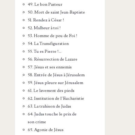
49. Le bon Pasteur
50. Mort de saint Jean-Baptiste
51. Rendez à César !
52. Malheur à toi !
53. Homme de peu de Foi !
54. La Transfiguration
55. Tu es Pierre !…
56. Résurrection de Lazare
57. Jésus et ses ennemis
58. Entrée de Jésus à Jérusalem
59. Jésus pleure sur Jérusalem
61. Le lavement des pieds
62. Institution de l’Eucharistie
63. La trahison de Judas
64. Judas touche le prix de
son crime
65. Agonie de Jésus