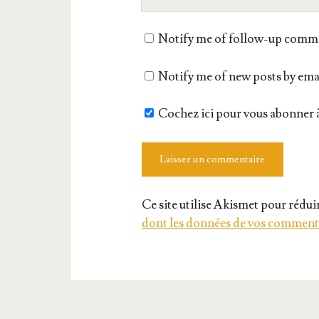
de
votre
Notify me of follow-up comme
site
Notify me of new posts by ema
Cochez ici pour vous abonner à
Ce site utilise Akismet pour réduir
dont les données de vos commenta