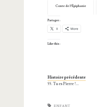
Conte de l’Épiphanie
Partager :
X
More
Like this :
Histoire précédente
55. Tu es Pierre !…
ENFANT