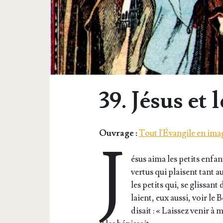
39. Jésus et 
Ouvrage :
Tout l'Évangile en ima
J
ésus aima les petits enfan
ver­tus qui plaisent tant 
les petits qui, se glis­san
laient, eux aus­si, voir le
disait : « Lais­sez venir à m