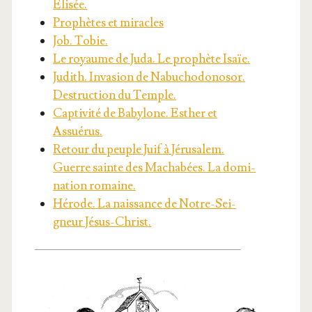
Élisée.
Pro­phètes et miracles
Job. Tobie.
Le royaume de Juda. Le pro­phète Isaïe.
Judith. Inva­sion de Nabu­cho­do­no­sor.
Des­truc­tion du Temple.
Cap­ti­vi­té de Baby­lone. Esther et
Assuérus.
Retour du peuple Juif à Jéru­sa­lem.
Guerre sainte des Macha­bées. La domi­
na­tion romaine.
Hérode. La nais­sance de Notre-Sei­
gneur Jésus-Christ.