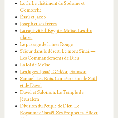
Loth. Le châ­ti­ment de Sodome et
Gomorrhe
Ésaü et Jacob
Joseph et ses frères
La cap­ti­vi­té d’Égypte. Moïse. Les dix
plaies.
Le pas­sage de la mer Rouge
Séjour dans le désert. Le mont Sinaï. —
Les Com­man­de­ments de Dieu
La loi de Moïse
Les Juges : Josué, Gédéon, Samson
Samuel. Les Rois. Consé­cra­tion de Saül
et de David
David et Salo­mon. Le Temple de
Jérusalem
Divi­sion du Peuple de Dieu. Le
Royaume d’Israël. Ses Pro­phètes. Élie et