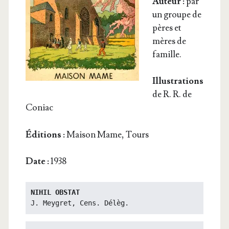
Auteur :
par
un groupe de
pères et
mères de
famille.
Illus­tra­tions
de R. R. de
Coniac
Édi­tions :
Mai­son Mame, Tours
Date :
1938
NIHIL OBSTAT
J. Meygret, Cens. Délèg.