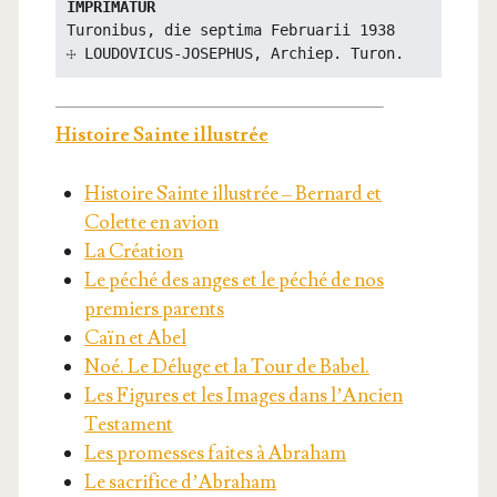
IMPRIMATUR
Turonibus, die septima Februarii 1938

☩ LOUDOVICUS-JOSEPHUS, Archiep. Turon.
His­toire Sainte illustrée
His­toire Sainte illus­trée – Ber­nard et
Colette en avion
La Créa­tion
Le péché des anges et le péché de nos
pre­miers parents
Caïn et Abel
Noé. Le Déluge et la Tour de Babel.
Les Figures et les Images dans l’Ancien
Testament
Les pro­messes faites à Abraham
Le sacri­fice d’Abraham