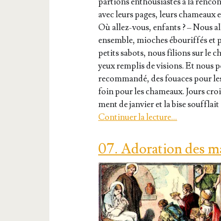
par­tions enthou­siastes à la ren­c
avec leurs pages, leurs cha­meaux et
Où allez-vous, enfants ? – Nous all
ensemble, mioches ébou­rif­fés et pe
petits sabots, nous filions sur le ch
yeux rem­plis de visions. Et nous p
recom­man­dé, des fouaces pour les
foin pour les cha­meaux. Jours crois
ment de jan­vier et la bise souf­flait 
Conti­nuer la lec­ture…
07. Adoration des m