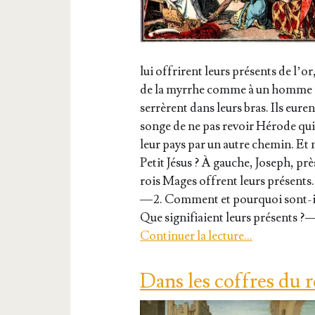
lui offrirent leurs pré­sents de l
de la myrrhe comme à un homme mor
ser­rèrent dans leurs bras. Ils euren
songe de ne pas revoir Hérode qui vo
leur pays par un autre che­min. Et 
Petit Jésus ? À gauche, Joseph, prè
rois Mages offrent leurs pré­sen
— 2. Com­ment et pour­quoi sont-ils
Que signi­fiaient leurs pré­sents ? 
Conti­nuer la lec­ture…
Dans les coffres du 