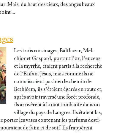
yeur. Mais, du haut des cieux, des anges beaux
point …
ages
Les trois rois mages, Bal­tha­zar, Mel­
chior et Gas­pard, por­tant l’or, l’en­cens
et la myrrhe, étaient par­tis à la recherche
de l’En­fant Jésus, mais comme ils ne
connais­saient pas bien le che­min de
Beth­léem, ils s’é­taient éga­rés en route et,
après avoir tra­ver­sé une forêt pro­fonde,
ils arri­vèrent à la nuit tom­bante dans un
vil­lage du pays de Langres. Ils étaient las,
de por­ter les vases conte­nant les par­fums des­ti­
 mou­raient de faim et de soif. Ils frap­pèrent