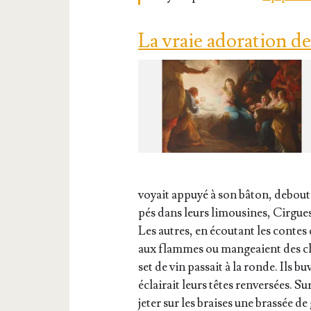
La vraie adoration de
voyait appuyé à son bâton, debout e
pés dans leurs limou­sines, Cirgues 
Les autres, en écou­tant les contes 
aux flammes ou man­geaient des châ
set de vin pas­sait à la ronde. Ils bu
éclai­rait leurs têtes ren­ver­sées.
jeter sur les braises une bras­sée de