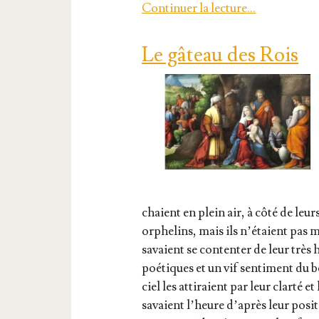
Conti­nuer la lec­ture…
Le gâteau des Rois
chaient en plein air, à côté de leu
orphe­lins, mais ils n’é­taient pas m
savaient se conten­ter de leur très 
poé­tiques et un vif sen­ti­ment du be
ciel les atti­raient par leur clar­té 
savaient l’heure d’a­près leur posi­t