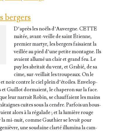
s bergers
D’après les noëls d’Auvergne. CETTE
nui­tée, avant-veille de saint Étienne,
pre­mier mar­tyr, les ber­gers fai­saient la
veillée au pied d’une petite mon­tagne. Ils
avaient allu­mé un clair et grand feu. Le
puy les abri­tait du vent, et Gra­bié, de sa
cime, sur-veillait les trou­peaux. On le
t noir contre le ciel plein d’étoiles. Enve­lop­
et Guillot dor­maient, le cha­pe­ron sur la face.
que leur nar­rait Robin, se chauf­faient les mains
­taignes cuites sous la cendre. Par­fois un bous­
vaient alors à la réga­lade ; et la lumière rouge
 Sur la mi-nuit, comme Gau­thier se levait pour
 genièvre, une sou­daine clar­té illu­mi­na la cam­