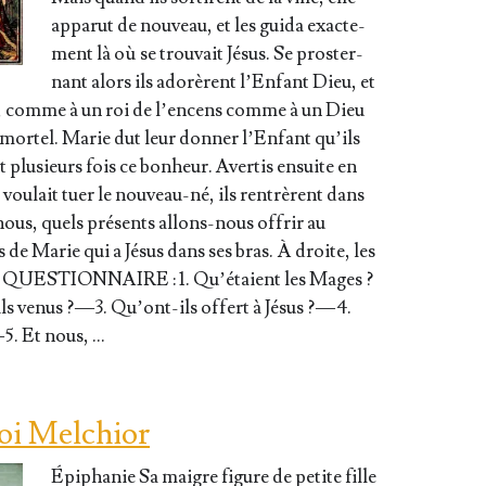
appa­rut de nou­veau, et les gui­da exac­te­
ment là où se trou­vait Jésus. Se pros­ter­
nant alors ils ado­rèrent l’En­fant Dieu, et
’or, comme à un roi de l’en­cens comme à un Dieu
­tel. Marie dut leur don­ner l’En­fant qu’ils
t plu­sieurs fois ce bon­heur. Aver­tis ensuite en
u­lait tuer le nou­­veau-né, ils ren­trèrent dans
nous, quels pré­sents allons-nous offrir au
s de Marie qui a Jésus dans ses bras. À droite, les
ts. QUESTIONNAIRE : 1. Qu’é­taient les Mages ?
 venus ? — 3. Qu’ont-ils offert à Jésus ? — 4.
— 5. Et nous, …
roi Melchior
Épi­pha­nie Sa maigre figure de petite fille