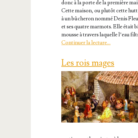
donc à la porte de la pre­mière mai­
Cette mai­son, ou plu­tôt cette hutte
à un bûche­ron nom­mé Denis Fleu­r
et ses quatre mar­mots. Elle était bâ
mousse à tra­vers laquelle l’eau fil­
Conti­nuer la lec­ture…
Les rois mages