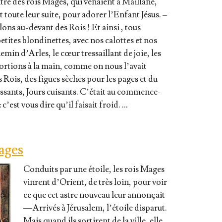
ontre des rois Mages, qui venaient à Maillane,
 toute leur suite, pour ado­rer l’En­fant Jésus. –
ons au-devant des Rois ! Et ain­si , tous
tites blon­di­nettes, avec nos calottes et nos
e­min d’Arles, le cœur tres­saillant de joie, les
or­tions à la main, comme on nous l’a­vait
 Rois, des figues sèches pour les pages et du
­sants, Jours cui­sants. C’é­tait au com­men­ce­
: c’est vous dire qu’il fai­sait froid. …
ages
Conduits par une étoile, les rois Mages
vinrent d’O­rient, de très loin, pour voir
ce que cet astre nou­veau leur annon­çait
— Arri­vés à Jéru­sa­lem, l’é­toile dis­pa­rut.
Mais quand ils sor­tirent de la ville, elle