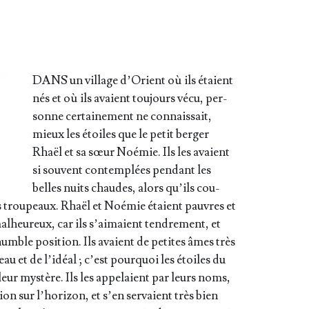
DANS un vil­lage d’O­rient où ils étaient
nés et où ils avaient tou­jours vécu, per­
sonne cer­tai­ne­ment ne connais­sait,
mieux les étoiles que le petit ber­ger
Rhaël et sa sœur Noé­mie. Ils les avaient
si sou­vent contem­plées pen­dant les
belles nuits chaudes, alors qu’ils cou­
rs trou­peaux. Rhaël et Noé­mie étaient pauvres et
al­heu­reux, car ils s’ai­maient ten­dre­ment, et
humble posi­tion. Ils avaient de petites âmes très
au et de l’i­déal ; c’est pour­quoi les étoiles du
et leur mys­tère. Ils les appe­laient par leurs noms,
ion sur l’ho­ri­zon, et s’en ser­vaient très bien