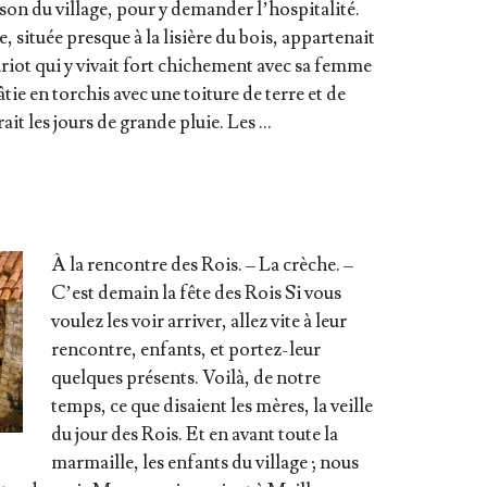
son du vil­lage, pour y deman­der l’hospitalité.
, située presque à la lisière du bois, appar­te­nait
iot qui y vivait fort chi­che­ment avec sa femme
tie en tor­chis avec une toi­ture de terre et de
trait les jours de grande pluie. Les …
À la ren­contre des Rois. – La crèche. –
C’est demain la fête des Rois Si vous
vou­lez les voir arri­ver, allez vite à leur
ren­contre, enfants, et por­­tez-leur
quelques pré­sents. Voi­là, de notre
temps, ce que disaient les mères, la veille
du jour des Rois. Et en avant toute la
mar­maille, les enfants du vil­lage ; nous