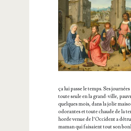
ça lui passe le temps. Ses jour­nées
toute seule en la grand-ville, pau­vr
quelques mois, dans la jolie mai­so
odo­rantes et toute chaude de la 
horde venue de l’Oc­ci­dent a détrui
maman qui fai­saient tout son bon­h