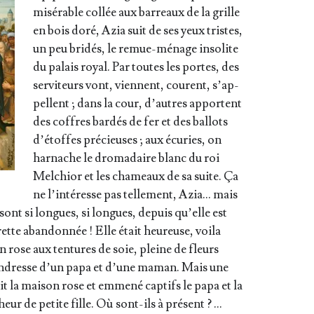
misé­rable col­lée aux bar­reaux de la grille
en bois doré, Azia suit de ses yeux tristes,
un peu bri­dés, le remue-ménage inso­lite
du palais royal. Par toutes les portes, des
ser­vi­teurs vont, viennent, courent, s’ap­
pellent ; dans la cour, d’autres apportent
des coffres bar­dés de fer et des bal­lots
d’é­toffes pré­cieuses ; aux écu­ries, on
har­nache le dro­ma­daire blanc du roi
Mel­chior et les cha­meaux de sa suite. Ça
ne l’in­té­resse pas tel­le­ment, Azia… mais
 sont si longues, si longues, depuis qu’elle est
ette aban­don­née ! Elle était heu­reuse, voi­la
n rose aux ten­tures de soie, pleine de fleurs
ten­dresse d’un papa et d’une maman. Mais une
t la mai­son rose et emme­né cap­tifs le papa et la
eur de petite fille. Où sont-ils à présent ? …