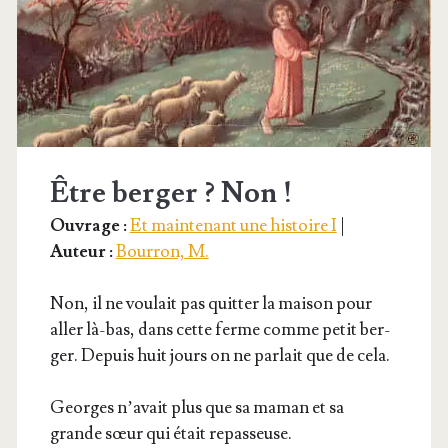
Être berger ? Non !
Ouvrage :
Et maintenant une histoire I
|
Auteur :
Bourron, M.
Non, il ne vou­lait pas quit­ter la mai­son pour
aller là-bas, dans cette ferme comme petit ber­
ger. Depuis huit jours on ne par­lait que de cela.
Georges n’a­vait plus que sa maman et sa
grande sœur qui était repasseuse.