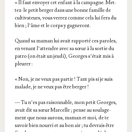
« Il faut envoyer cet enfant à la cam­pagne. Met­
tez-le petit ber­ger dans une bonne famille de
culti­va­teurs, vous ver­rez comme cela lui fera du
bien ; l’âme et le corps y gagneront.
Quand sa maman lui avait rap­por­té ces paroles,
en venant l’at­tendre avec sa sœur à la sor­tie du
patro (on était un jeu­di), Georges s’é­tait mis à
pleurer :
« Non, je ne veux pas par­tir ! Tant pis si je suis
malade, je ne veux pas être berger !
— Tu n’es pas rai­son­nable, mon petit Georges,
avait dit sa sœur Mar­celle ; pense au sou­la­ge­
ment que nous aurons, maman et moi, de te
savoir bien nour­ri et au bon air ; tu devrais être