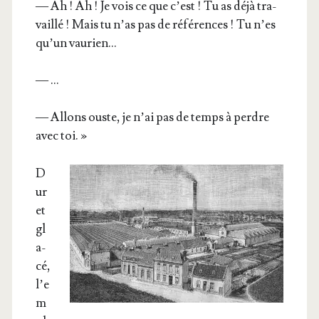
— Ah ! Ah ! Je vois ce que c’est ! Tu as déjà tra­
vaillé ! Mais tu n’as pas de réfé­rences ! Tu n’es
qu’un vaurien…
— …
— Allons ouste, je n’ai pas de temps à perdre
avec toi. »
D
ur
et
gl
a­
cé,
l’e
m