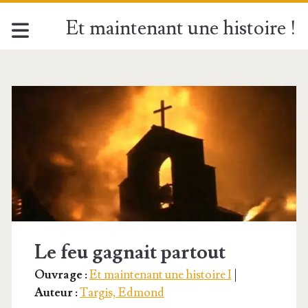
Et maintenant une histoire !
Catégorie :
<span>Les
sacrements
à
recevoir</span>
Le feu gagnait partout
Ouvrage :
Et maintenant une histoire I
|
Auteur :
Targis, Edmond