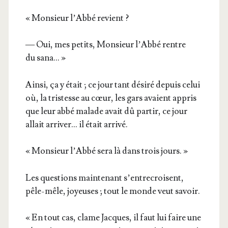
« Mon­sieur l’Ab­bé revient ?
— Oui, mes petits, Mon­sieur l’Ab­bé rentre
du sana… »
Ain­si, ça y était ; ce jour tant dési­ré depuis celui
où, la tris­tesse au cœur, les gars avaient appris
que leur abbé malade avait dû par­tir, ce jour
allait arri­ver… il était arrivé.
« Mon­sieur l’Ab­bé sera là dans trois jours. »
Les ques­tions main­te­nant s’en­tre­croisent,
pêle-mêle, joyeuses ; tout le monde veut savoir.
« En tout cas, clame Jacques, il faut lui faire une