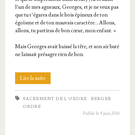
l’un de mes agneaux, Georges, et je ne veux pas
que tu t’é­gares dans le bois épi­neux de ton
égoïsme et de ton mau­vais carac­tère… Allons,
allons, tu par­ti­ras de bon cœur, mon enfant. »
Mais Georges avait bais­sé la tête, et son air buté
ne lais­sait pré­sa­ger rien de bon.
Être
Lire la suite
ber­
SACREMENT DE L'ORDRE
BERGER
ger ? Non !
ORDRE
Publié le 4 juin 2016