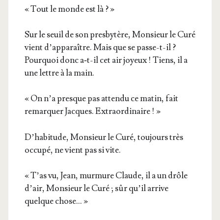
« Tout le monde est là ? »
Sur le seuil de son pres­by­tère, Mon­sieur le Curé
vient d’ap­pa­raître. Mais que se passe-t-il ?
Pour­quoi donc a‑t-il cet air joyeux ! Tiens, il a
une lettre à la main.
« On n’a presque pas atten­du ce matin, fait
remar­quer Jacques. Extraordinaire ! »
D’ha­bi­tude, Mon­sieur le Curé, tou­jours très
occu­pé, ne vient pas si vite.
« T’as vu, Jean, mur­mure Claude, il a un drôle
d’air, Mon­sieur le Curé ; sûr qu’il arrive
quelque chose… »