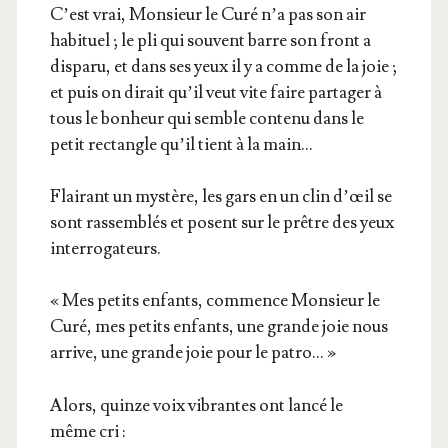
C’est vrai, Mon­sieur le Curé n’a pas son air
habi­tuel ; le pli qui sou­vent barre son front a
dis­pa­ru, et dans ses yeux il y a comme de la joie ;
et puis on dirait qu’il veut vite faire par­ta­ger à
tous le bon­heur qui semble conte­nu dans le
petit rec­tangle qu’il tient à la main…
Flai­rant un mys­tère, les gars en un clin d’œil se
sont ras­sem­blés et posent sur le prêtre des yeux
interrogateurs.
« Mes petits enfants, com­mence Mon­sieur le
Curé, mes petits enfants, une grande joie nous
arrive, une grande joie pour le patro… »
Alors, quinze voix vibrantes ont lan­cé le
même cri :