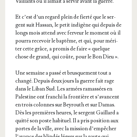
Vaillants où il aimait à ser­vir avant la guerre.
Et c’est d’un regard plein de fier­té que le ser­
gent suit Has­san, le petit indi­gène qui depuis de
longs mois attend avec fer­veur le moment où il
pour­ra rece­voir le bap­tême, et qui, pour méri­
ter cette grâce, a pro­mis de faire « quelque
chose de grand, qui coûte, pour le Bon Dieu ».
Une semaine a pas­sé et brus­que­ment tout a
chan­gé. Depuis deux jours la guerre fait rage
dans le Liban Sud. Les armées ramas­sées en
Pales­tine ont fran­chi la fron­tière et s’a­vancent
en trois colonnes sur Bey­routh et sur Damas.
Dès les pre­mières heures, le ser­gent Gaillard a
quit­té son poste habi­tuel. Il a pris posi­tion aux
portes de la ville, avec la mis­sion d’empêcher
l’a­vance des blin­dés légers sur la route qui