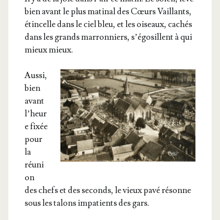
bien avant le plus mati­nal des Cœurs Vaillants,
étin­celle dans le ciel bleu, et les oiseaux, cachés
dans les grands mar­ron­niers, s’é­go­sillent à qui
mieux mieux.
Aus­si,
bien
avant
l’heur
e fixée
pour
la
réuni
on
des chefs et des seconds, le vieux pavé résonne
sous les talons impa­tients des gars.