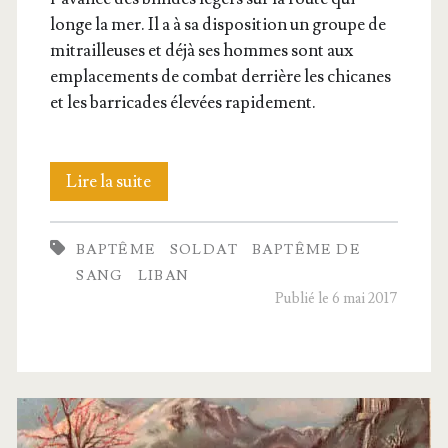
longe la mer. Il a à sa dis­po­si­tion un groupe de
mitrailleuses et déjà ses hommes sont aux
empla­ce­ments de com­bat der­rière les chi­canes
et les bar­ri­cades éle­vées rapidement.
Bap­
Lire la suite
tême
BAPTÊME
SOLDAT
BAPTÊME DE
de sang
SANG
LIBAN
Publié le 6 mai 2017