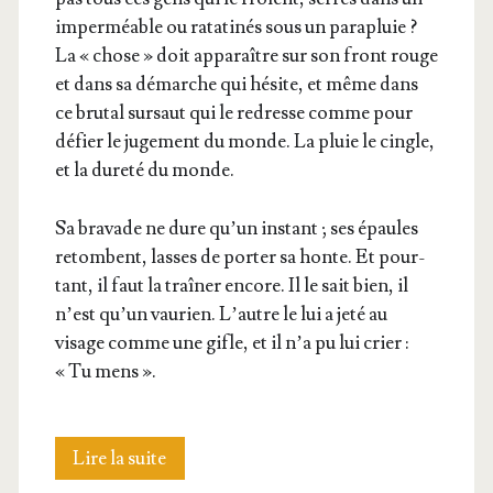
imper­méable ou rata­ti­nés sous un para­pluie ?
La « chose » doit appa­raître sur son front rouge
et dans sa démarche qui hésite, et même dans
ce bru­tal sur­saut qui le redresse comme pour
défier le juge­ment du monde. La pluie le cingle,
et la dure­té du monde.
Sa bra­vade ne dure qu’un ins­tant ; ses épaules
retombent, lasses de por­ter sa honte. Et pour­
tant, il faut la traî­ner encore. Il le sait bien, il
n’est qu’un vau­rien. L’autre le lui a jeté au
visage comme une gifle, et il n’a pu lui crier :
« Tu mens ».
Il
Lire la suite