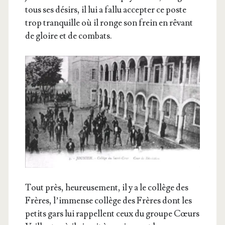
tous ses dési­rs, il lui a fal­lu accep­ter ce poste
trop tran­quille où il ronge son frein en rêvant
de gloire et de combats.
Tout près, heu­reu­se­ment, il y a le col­lège des
Frères, l’im­mense col­lège des Frères dont les
petits gars lui rap­pellent ceux du groupe Cœurs