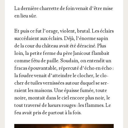
La der­nière char­rette de foin venait d’être mise
en lieu sûr.
Et puis ce fut l’o­rage, violent, bru­tal. Les éclairs
suc­cé­daient aux éclairs. Déjà, l’é­norme sapin
de la cour du châ­teau avait été déra­ci­né. Plus
loin, la petite ferme du père Jani­cout flam­bait
comme fétu de paille. Sou­dain, on enten­dit un
fra­cas épou­van­table, réper­cu­té d’é­cho en écho :
la foudre venait d’at­teindre le clo­cher, le clo­
cher de tuiles ver­nis­sées autour duquel se ser­
raient les mai­sons. Une épaisse fumée, toute
noire, mon­tait dans le ciel encore plus noir, le
tout tra­ver­sé de lueurs rouges : les flammes. Le
feu avait pris de par­tout à la fois.