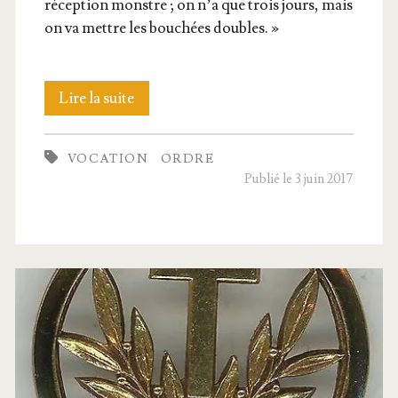
récep­tion monstre ; on n’a que trois jours, mais
on va mettre les bou­chées doubles. »
En
Lire la suite
avant
VOCATION
ORDRE
pour
Publié le 3 juin 2017
la
moisson