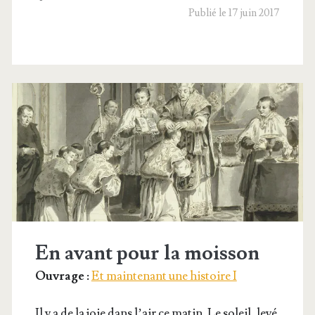
gagnait
Publié le 17 juin 2017
partout
En avant pour la moisson
Ouvrage :
Et maintenant une histoire I
Il y a de la joie dans l’air ce matin. Le soleil, levé