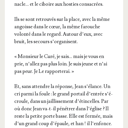
nacle… et le ciboire aux hos­ties consacrées.
Ils se sont retrou­vés sur la place, avec la même
angoisse dans le cœur, la même farouche
volon­té dans le regard. Autour d’eux, avec
bruit, les secours s’organisent.
« Mon­sieur le Curé, je sais… mais je vous en
prie, n’al­lez pas plus loin. Je suis jeune et n’ai
pas peur. Je Le rapporterai. »
Et, sans attendre la réponse, Jean s’é­lance. Un
cri par­mi la foule : le grand por­tail d’en­trée s’é­
croule, dans un jaillis­se­ment d’é­tin­celles. Par
où donc Jean va-t-il péné­trer dans l’é­glise ? Il
reste la petite porte basse. Elle est fer­mée, mais
d’un grand coup d’é­paule, et han ! il l’en­fonce.