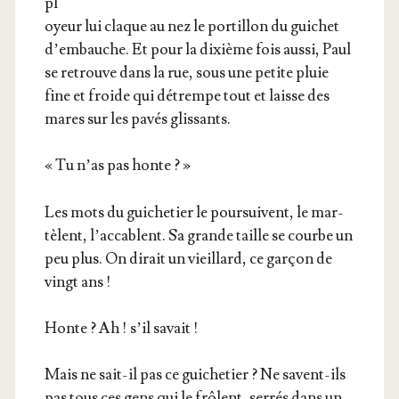
pl
oyeur lui claque au nez le por­tillon du gui­chet
d’embauche. Et pour la dixième fois aus­si, Paul
se retrouve dans la rue, sous une petite pluie
fine et froide qui détrempe tout et laisse des
mares sur les pavés glissants.
« Tu n’as pas honte ? »
Les mots du gui­che­tier le pour­suivent, le mar­
tèlent, l’ac­cablent. Sa grande taille se courbe un
peu plus. On dirait un vieillard, ce gar­çon de
vingt ans !
Honte ? Ah ! s’il savait !
Mais ne sait-il pas ce gui­che­tier ? Ne savent-ils
pas tous ces gens qui le frôlent, ser­rés dans un