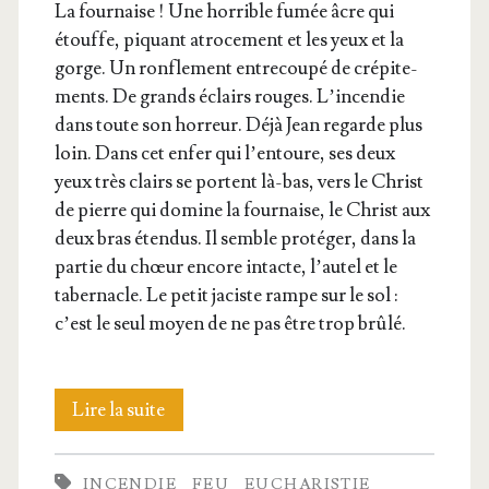
La four­naise ! Une hor­rible fumée âcre qui
étouffe, piquant atro­ce­ment et les yeux et la
gorge. Un ron­fle­ment entre­cou­pé de cré­pi­te­
ments. De grands éclairs rouges. L’in­cen­die
dans toute son hor­reur. Déjà Jean regarde plus
loin. Dans cet enfer qui l’en­toure, ses deux
yeux très clairs se portent là-bas, vers le Christ
de pierre qui domine la four­naise, le Christ aux
deux bras éten­dus. Il semble pro­té­ger, dans la
par­tie du chœur encore intacte, l’au­tel et le
taber­nacle. Le petit jaciste rampe sur le sol :
c’est le seul moyen de ne pas être trop brûlé.
Le
Lire la suite
feu
INCENDIE
FEU
EUCHARISTIE