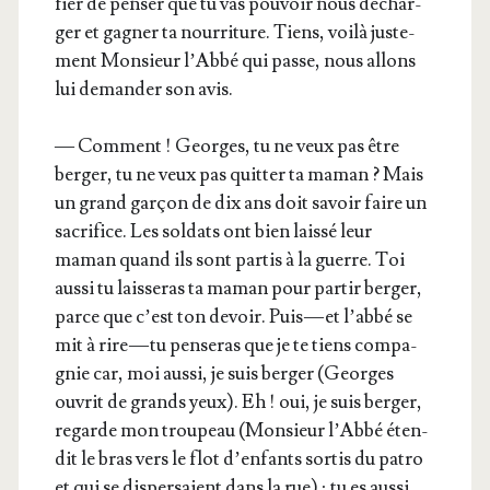
fier de pen­ser que tu vas pou­voir nous déchar­
ger et gagner ta nour­ri­ture. Tiens, voi­là jus­te­
ment Mon­sieur l’Ab­bé qui passe, nous allons
lui deman­der son avis.
— Com­ment ! Georges, tu ne veux pas être
ber­ger, tu ne veux pas quit­ter ta maman ? Mais
un grand gar­çon de dix ans doit savoir faire un
sacri­fice. Les sol­dats ont bien lais­sé leur
maman quand ils sont par­tis à la guerre. Toi
aus­si tu lais­se­ras ta maman pour par­tir ber­ger,
parce que c’est ton devoir. Puis — et l’ab­bé se
mit à rire — tu pen­se­ras que je te tiens com­pa­
gnie car, moi aus­si, je suis ber­ger (Georges
ouvrit de grands yeux). Eh ! oui, je suis ber­ger,
regarde mon trou­peau (Mon­sieur l’Ab­bé éten­
dit le bras vers le flot d’en­fants sor­tis du patro
et qui se dis­per­saient dans la rue) ; tu es aus­si