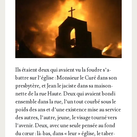
Ils étaient deux qui avaient vu la foudre s’a­
battre sur l’é­glise : Mon­sieur le Curé dans son
pres­by­tère, et Jean le jaciste dans sa mai­son­
nette de la rue Haute. Deux qui avaient bon­di
ensemble dans la rue, l’un tout cour­bé sous le
poids des ans et d’une exis­tence mise au ser­vice
des autres, l’autre, jeune, le visage tour­né vers
l’a­ve­nir. Deux, avec une seule pen­sée au fond
du cœur : là-bas, dans « leur » église, le taber­