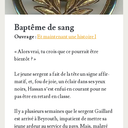
Baptême de sang
Ouvrage :
Et maintenant une histoire I
« Alors vrai, tu crois que ce pour­rait être
bientôt ? »
Le jeune ser­gent a fait de la tête un signe affir­
ma­tif, et, fou de joie, un éclair dans ses yeux
noirs, Has­san s’est enfui en cou­rant pour ne
pas être en retard en classe.
Il y a plu­sieurs semaines que le ser­gent Gaillard
est arri­vé à Bey­routh, impa­tient de mettre sa
jeune ardeur au ser­vice du pays. Mais, mal­gré