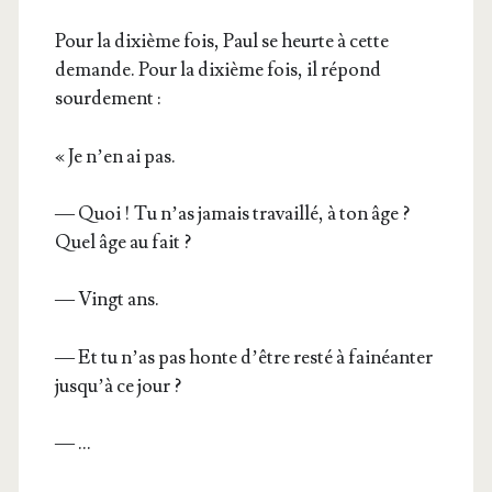
Pour la dixième fois, Paul se heurte à cette
demande. Pour la dixième fois, il répond
sourdement :
« Je n’en ai pas.
— Quoi ! Tu n’as jamais tra­vaillé, à ton âge ?
Quel âge au fait ?
— Vingt ans.
— Et tu n’as pas honte d’être res­té à fai­néan­ter
jus­qu’à ce jour ?
— …