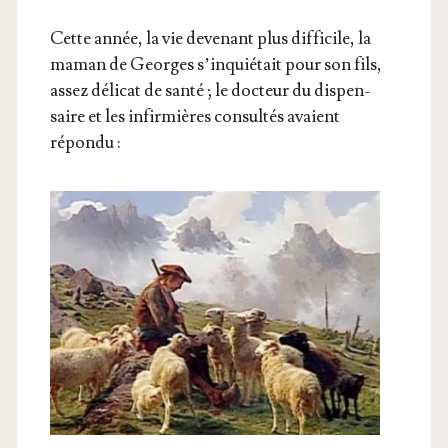
Cette année, la vie deve­nant plus dif­fi­cile, la
maman de Georges s’in­quié­tait pour son fils,
assez déli­cat de san­té ; le doc­teur du dis­pen­
saire et les infir­mières consul­tés avaient
répondu :