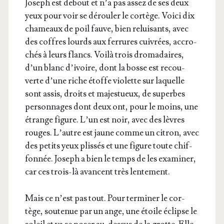
Joseph est debout et n’a pas assez de ses deux
yeux pour voir se dérou­ler le cor­tège. Voi­ci dix
cha­meaux de poil fauve, bien relui­sants, avec
des coffres lourds aux fer­rures cui­vrées, accro­
chés à leurs flancs. Voi­là trois dro­ma­daires,
d’un blanc d’i­voire, dont la bosse est recou­
verte d’une riche étoffe vio­lette sur laquelle
sont assis, droits et majes­tueux, de superbes
per­son­nages dont deux ont, pour le moins, une
étrange figure. L’un est noir, avec des lèvres
rouges. L’autre est jaune comme un citron, avec
des petits yeux plis­sés et une figure toute chif­
fon­née. Joseph a bien le temps de les exa­mi­ner,
car ces trois-là avancent très lentement.
Mais ce n’est pas tout. Pour ter­mi­ner le cor­
tège, sou­te­nue par un ange, une étoile éclipse le