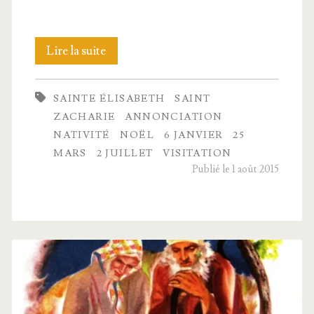
Marie
Lire la suite
et
SAINTE ÉLISABETH
SAINT
la
ZACHARIE
ANNONCIATION
venue
NATIVITÉ
NOËL
6 JANVIER
25
MARS
2 JUILLET
VISITATION
de Jésus
Publié le 1 août 2015