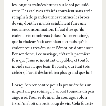
les longues traî­nées brunes sur le sol pous­sié­
reux. Des esclaves affai­rés cou­raient sans arrêt
rem­plir à de grandes urnes ven­trues les brocs
de vin, dont les invi­tés sem­blaient faire une
énorme consom­ma­tion. Il faut dire qu’ils
étaient très nom­breux (plus d’une cen­taine),
que la cha­leur était acca­blante, et puis qu’ils
étaient tous très émus : et l’é­mo­tion donne soif.
Pen­sez donc, à ce mariage, c’é­tait la pre­mière
fois que Jésus se mon­trait en public, et tout le
monde savait que Jean-Bap­tiste, qui était très
célèbre, l’a­vait décla­ré bien plus grand que lui !
Lors­qu’on ren­contre pour la pre­mière fois un
impor­tant per­son­nage, l’on est tou­jours un peu
angois­sé. Pour se don­ner du cou­rage, volon­
tiers l’on boit un petit coup de vin. Cela fouette