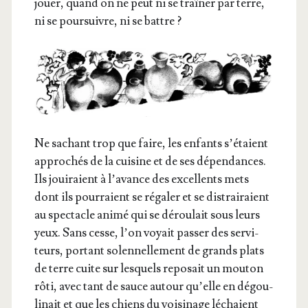
jouer, quand on ne peut ni se traî­ner par terre,
ni se pour­suivre, ni se battre ?
Ne sachant trop que faire, les enfants s’é­taient
appro­chés de la cui­sine et de ses dépen­dances.
Ils joui­raient à l’a­vance des excel­lents mets
dont ils pour­raient se réga­ler et se dis­trai­raient
au spec­tacle ani­mé qui se dérou­lait sous leurs
yeux. Sans cesse, l’on voyait pas­ser des ser­vi­
teurs, por­tant solen­nel­le­ment de grands plats
de terre cuite sur les­quels repo­sait un mou­ton
rôti, avec tant de sauce autour qu’elle en dégou­
li­nait et que les chiens du voi­si­nage léchaient