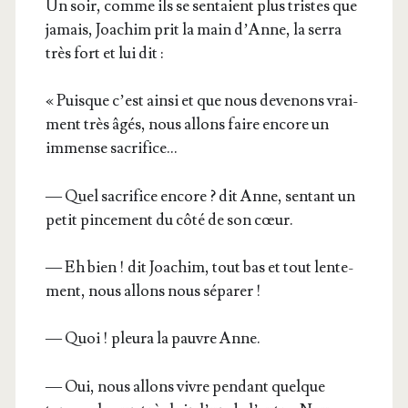
Un soir, comme ils se sen­taient plus tristes que
jamais, Joa­chim prit la main d’Anne, la ser­ra
très fort et lui dit :
« Puisque c’est ain­si et que nous deve­nons vrai­
ment très âgés, nous allons faire encore un
immense sacrifice…
— Quel sacri­fice encore ? dit Anne, sen­tant un
petit pin­ce­ment du côté de son cœur.
— Eh bien ! dit Joa­chim, tout bas et tout len­te­
ment, nous allons nous séparer !
— Quoi ! pleu­ra la pauvre Anne.
— Oui, nous allons vivre pen­dant quelque