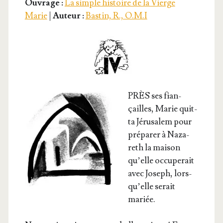
Ouvrage :
La simple histoire de la Vierge
Marie
|
Auteur :
Bastin, R., O.M.I
PRÈS ses fian­
çailles, Marie quit­
ta Jéru­sa­lem pour
pré­pa­rer à Naza­
reth la mai­son
qu’elle occu­pe­rait
avec Joseph, lors­
qu’elle serait
mariée.