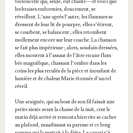
vio­lon­celle qui, seule, eût chan­té — et voi­ci que
les braises endor­mies, dou­ce­ment, se
réveillent. L’une après l’autre, les flammes se
dressent de leur lit de pourpre, elles s’é­tirent,
se courbent, se balancent ; elles retombent
mol­le­ment encore sur leur couche. La chan­son
se fait plus impé­rieuse ; alors, sou­dain dres­sées,
elles montent à l’as­saut de l’âtre en une flam­
bée magni­fique, chas­sant l’ombre dans les
coins les plus recu­lés de la pièce et inon­dant de
lumière et de cha­leur Marie éton­née d’un tel
réveil.
Une arai­gnée, qui au bout de son fil fai­sait une
petite sieste avant la chasse de la nuit, crut le
matin déjà arri­vé et remon­ta bien vite se cacher
au pla­fond, mau­dis­sant sa paresse et ce long
somme qui la met­tait à la diète. Le cana­ri s’é­