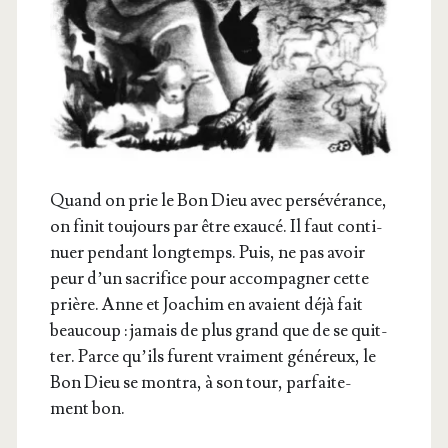
Quand on prie le Bon Dieu avec per­sé­vé­rance,
on finit tou­jours par être exau­cé. Il faut conti­
nuer pen­dant long­temps. Puis, ne pas avoir
peur d’un sacri­fice pour accom­pa­gner cette
prière. Anne et Joa­chim en avaient déjà fait
beau­coup : jamais de plus grand que de se quit­
ter. Parce qu’ils furent vrai­ment géné­reux, le
Bon Dieu se mon­tra, à son tour, par­fai­te­
ment bon.