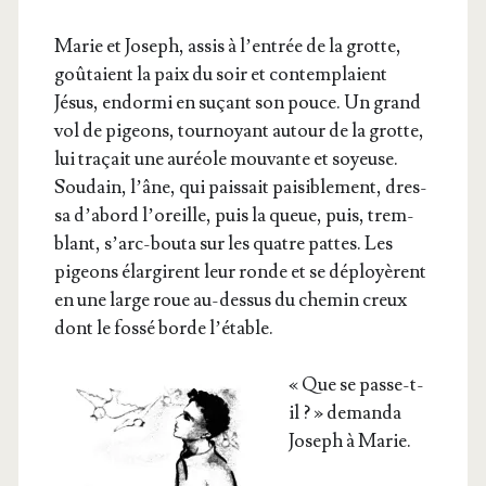
Marie et Joseph, assis à l’en­trée de la grotte,
goû­taient la paix du soir et contem­plaient
Jésus, endor­mi en suçant son pouce. Un grand
vol de pigeons, tour­noyant autour de la grotte,
lui tra­çait une auréole mou­vante et soyeuse.
Sou­dain, l’âne, qui pais­sait pai­si­ble­ment, dres­
sa d’a­bord l’o­reille, puis la queue, puis, trem­
blant, s’arc-bou­ta sur les quatre pattes. Les
pigeons élar­girent leur ronde et se déployèrent
en une large roue au-des­sus du che­min creux
dont le fos­sé borde l’étable.
« Que se passe-t-
il ? » deman­da
Joseph à Marie.