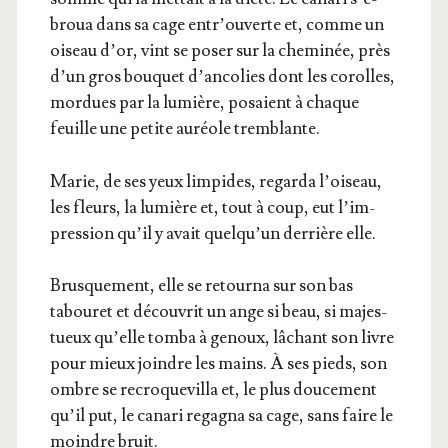
broua dans sa cage entr’ou­verte et, comme un
oiseau d’or, vint se poser sur la che­mi­née, près
d’un gros bou­quet d’an­co­lies dont les corolles,
mor­dues par la lumière, posaient à chaque
feuille une petite auréole tremblante.
Marie, de ses yeux lim­pides, regar­da l’oi­seau,
les fleurs, la lumière et, tout à coup, eut l’im­
pres­sion qu’il y avait quel­qu’un der­rière elle.
Brus­que­ment, elle se retour­na sur son bas
tabou­ret et décou­vrit un ange si beau, si majes­
tueux qu’elle tom­ba à genoux, lâchant son livre
pour mieux joindre les mains. À ses pieds, son
ombre se recro­que­villa et, le plus dou­ce­ment
qu’il put, le cana­ri rega­gna sa cage, sans faire le
moindre bruit.