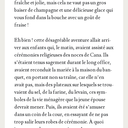
fraîche et jolie, mais cela ne vaut pas un gros
bai­ser de cham­pagne et une déli­cieuse glace qui
vous fond dans la bouche avec un goût de
fraise !
Eh bien ! cette désa­gréable aven­ture allait arri­
ver aux enfants qui, le matin, avaient assis­té aux
céré­mo­nies reli­gieuses des noces de Cana. Ils
s’é­taient tenus sage­ment durant le long office,
avaient recon­duit la mariée à la mai­son du ban­
quet, en por­tant non sa traîne, car elle n’en
avait pas, mais des pla­teaux sur les­quels se trou­
vaient du sel, de la farine, du levain, ces sym­
boles de la vie ména­gère que la jeune épouse
devrait mener. Puis, ils avaient été s’a­mu­ser
dans un coin de la cour, en essayant de ne pas
trop salir leurs robes de céré­mo­nie. À quoi