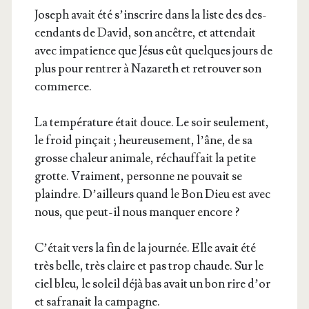
Joseph avait été s’ins­crire dans la liste des des­
cen­dants de David, son ancêtre, et atten­dait
avec impa­tience que Jésus eût quelques jours de
plus pour ren­trer à Naza­reth et retrou­ver son
commerce.
La tem­pé­ra­ture était douce. Le soir seule­ment,
le froid pin­çait ; heu­reu­se­ment, l’âne, de sa
grosse cha­leur ani­male, réchauf­fait la petite
grotte. Vrai­ment, per­sonne ne pou­vait se
plaindre. D’ailleurs quand le Bon Dieu est avec
nous, que peut-il nous man­quer encore ?
C’é­tait vers la fin de la jour­née. Elle avait été
très belle, très claire et pas trop chaude. Sur le
ciel bleu, le soleil déjà bas avait un bon rire d’or
et safra­nait la campagne.