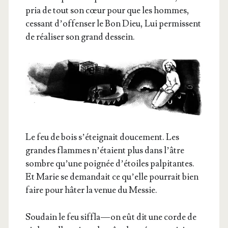
pria de tout son cœur pour que les hommes,
ces­sant d’of­fen­ser le Bon Dieu, Lui per­missent
de réa­li­ser son grand dessein.
Le feu de bois s’é­tei­gnait dou­ce­ment. Les
grandes flammes n’é­taient plus dans l’âtre
sombre qu’une poi­gnée d’é­toiles pal­pi­tantes.
Et Marie se deman­dait ce qu’elle pour­rait bien
faire pour hâter la venue du Messie.
Sou­dain le feu sif­fla — on eût dit une corde de