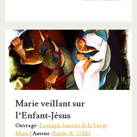
Croix
à
l’Assomption
Marie veillant sur
l’Enfant-Jésus
Ouvrage :
La simple histoire de la Vierge
Marie
|
Auteur :
Bastin, R., O.M.I