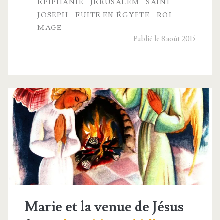
ÉPIPHANIE
JÉRUSALEM
SAINT
l’Enfant-
JOSEPH
FUITE EN ÉGYPTE
ROI
MAGE
Jésus
Publié le 8 août 2015
Marie et la venue de Jésus