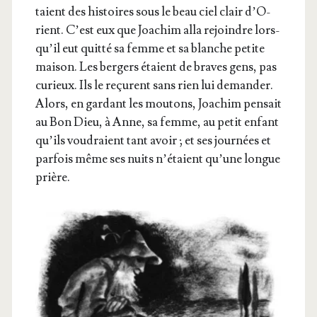
taient des his­toires sous le beau ciel clair d’O­
rient. C’est eux que Joa­chim alla rejoindre lors­
qu’il eut quit­té sa femme et sa blanche petite
mai­son. Les ber­gers étaient de braves gens, pas
curieux. Ils le reçurent sans rien lui deman­der.
Alors, en gar­dant les mou­tons, Joa­chim pen­sait
au Bon Dieu, à Anne, sa femme, au petit enfant
qu’ils vou­draient tant avoir ; et ses jour­nées et
par­fois même ses nuits n’é­taient qu’une longue
prière.