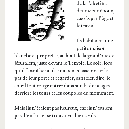
de la Pales­tine,
deux vieux époux,
cas­sés par l’âge et
le travail.
Ils habi­taient une
petite mai­son
blanche et pro­prette, au bout de la grand’­rue de
Jéru­sa­lem, juste devant le Temple. Le soir, lors­
qu’il fai­sait beau, ils aimaient s’as­seoir sur le
pas de leur porte et regar­der, sans rien dire, le
soleil tout rouge entrer dans son lit de nuages
der­rière les tours et les cou­poles du monument.
Mais ils n’é­taient pas heu­reux, car ils n’a­vaient
pas d’en­fant et se trou­vaient bien seuls.