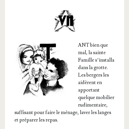
ANT bien que
mal, la sainte
Famille s’ins­tal­la
dans la grotte.
Les ber­gers les
aidèrent en
appor­tant
quelque mobi­lier
rudi­men­taire,
suf­fi­sant pour faire le ménage, laver les langes
et pré­pa­rer les repas.