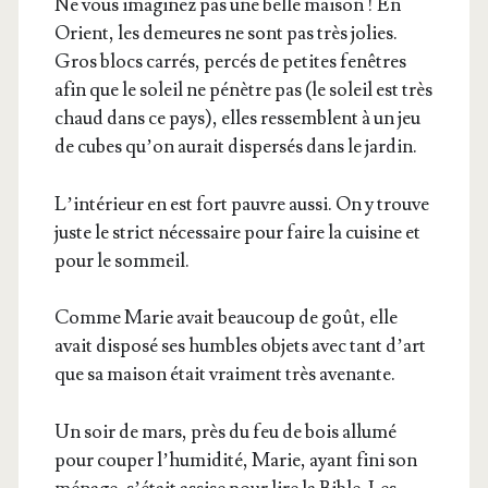
Ne vous ima­gi­nez pas une belle mai­son ! En
Orient, les demeures ne sont pas très jolies.
Gros blocs car­rés, per­cés de petites fenêtres
afin que le soleil ne pénètre pas (le soleil est très
chaud dans ce pays), elles res­semblent à un jeu
de cubes qu’on aurait dis­per­sés dans le jardin.
L’in­té­rieur en est fort pauvre aus­si. On y trouve
juste le strict néces­saire pour faire la cui­sine et
pour le sommeil.
Comme Marie avait beau­coup de goût, elle
avait dis­po­sé ses humbles objets avec tant d’art
que sa mai­son était vrai­ment très avenante.
Un soir de mars, près du feu de bois allu­mé
pour cou­per l’hu­mi­di­té, Marie, ayant fini son