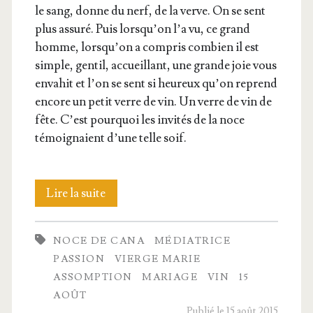
le sang, donne du nerf, de la verve. On se sent
plus assu­ré. Puis lors­qu’on l’a vu, ce grand
homme, lors­qu’on a com­pris com­bien il est
simple, gen­til, accueillant, une grande joie vous
enva­hit et l’on se sent si heu­reux qu’on reprend
encore un petit verre de vin. Un verre de vin de
fête. C’est pour­quoi les invi­tés de la noce
témoi­gnaient d’une telle soif.
La
Lire la suite
Vierge
NOCE DE CANA
MÉDIATRICE
Marie,
PASSION
VIERGE MARIE
de
ASSOMPTION
MARIAGE
VIN
15
AOÛT
la
Publié le 15 août 2015