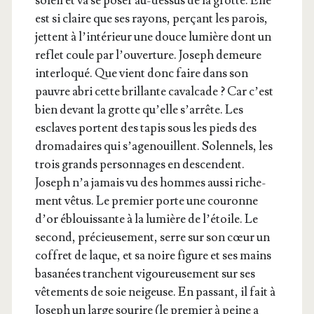
soleil et va se poser au-des­sus de la grotte. Elle
est si claire que ses rayons, per­çant les parois,
jettent à l’in­té­rieur une douce lumière dont un
reflet coule par l’ou­ver­ture. Joseph demeure
inter­lo­qué. Que vient donc faire dans son
pauvre abri cette brillante caval­cade ? Car c’est
bien devant la grotte qu’elle s’ar­rête. Les
esclaves portent des tapis sous les pieds des
dro­ma­daires qui s’a­ge­nouillent. Solen­nels, les
trois grands per­son­nages en des­cendent.
Joseph n’a jamais vu des hommes aus­si riche­
ment vêtus. Le pre­mier porte une cou­ronne
d’or éblouis­sante à la lumière de l’é­toile. Le
second, pré­cieu­se­ment, serre sur son cœur un
cof­fret de laque, et sa noire figure et ses mains
basa­nées tranchent vigou­reu­se­ment sur ses
vête­ments de soie nei­geuse. En pas­sant, il fait à
Joseph un large sou­rire (le pre­mier à peine a