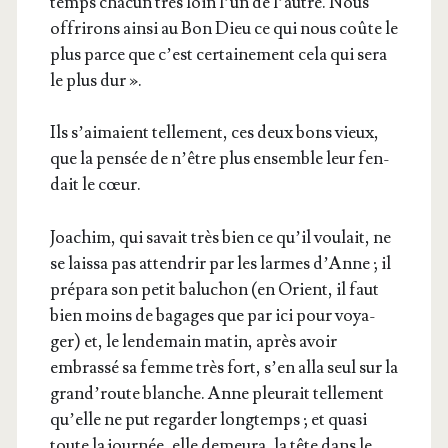
temps cha­cun très loin l’un de l’autre. Nous
offri­rons ain­si au Bon Dieu ce qui nous coûte le
plus parce que c’est cer­tai­ne­ment cela qui sera
le plus dur ».
Ils s’ai­maient tel­le­ment, ces deux bons vieux,
que la pen­sée de n’être plus ensemble leur fen­
dait le cœur.
Joa­chim, qui savait très bien ce qu’il vou­lait, ne
se lais­sa pas atten­drir par les larmes d’Anne ; il
pré­pa­ra son petit balu­chon (en Orient, il faut
bien moins de bagages que par ici pour voya­
ger) et, le len­de­main matin, après avoir
embras­sé sa femme très fort, s’en alla seul sur la
grand’­route blanche. Anne pleu­rait tel­le­ment
qu’elle ne put regar­der long­temps ; et qua­si
toute la jour­née, elle demeu­ra, la tête dans le