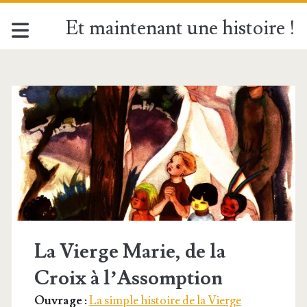
Et maintenant une histoire !
Catégorie :
<span>La
simple
histoire
de
La Vierge Marie, de la
la
Croix à l’Assomption
Vierge
Ouvrage :
La simple histoire de la Vierge