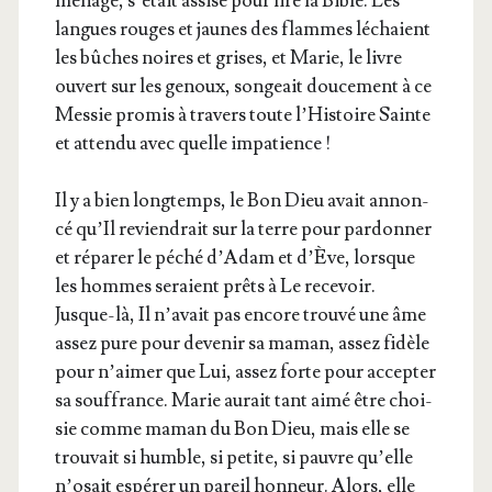
ménage, s’é­tait assise pour lire la Bible. Les
langues rouges et jaunes des flammes léchaient
les bûches noires et grises, et Marie, le livre
ouvert sur les genoux, son­geait dou­ce­ment à ce
Mes­sie pro­mis à tra­vers toute l’His­toire Sainte
et atten­du avec quelle impatience !
Il y a bien long­temps, le Bon Dieu avait annon­
cé qu’Il revien­drait sur la terre pour par­don­ner
et répa­rer le péché d’A­dam et d’Ève, lorsque
les hommes seraient prêts à Le rece­voir.
Jusque-là, Il n’a­vait pas encore trou­vé une âme
assez pure pour deve­nir sa maman, assez fidèle
pour n’ai­mer que Lui, assez forte pour accep­ter
sa souf­france. Marie aurait tant aimé être choi­
sie comme maman du Bon Dieu, mais elle se
trou­vait si humble, si petite, si pauvre qu’elle
n’o­sait espé­rer un pareil hon­neur. Alors, elle