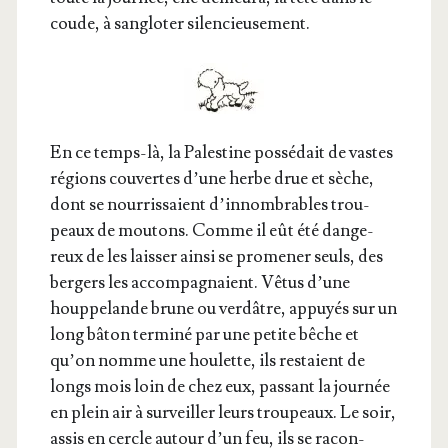
coude, à san­glo­ter silencieusement.
En ce temps-là, la Pales­tine pos­sé­dait de vastes
régions cou­vertes d’une herbe drue et sèche,
dont se nour­ris­saient d’in­nom­brables trou­
peaux de mou­tons. Comme il eût été dan­ge­
reux de les lais­ser ain­si se pro­me­ner seuls, des
ber­gers les accom­pa­gnaient. Vêtus d’une
houp­pe­lande brune ou ver­dâtre, appuyés sur un
long bâton ter­mi­né par une petite bêche et
qu’on nomme une hou­lette, ils res­taient de
longs mois loin de chez eux, pas­sant la jour­née
en plein air à sur­veiller leurs trou­peaux. Le soir,
assis en cercle autour d’un feu, ils se racon­