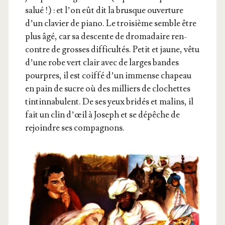
salué !) : et l’on eût dit la brusque ouver­ture
d’un cla­vier de pia­no. Le troi­sième semble être
plus âgé, car sa des­cente de dro­ma­daire ren­
contre de grosses dif­fi­cul­tés. Petit et jaune, vêtu
d’une robe vert clair avec de larges bandes
pourpres, il est coif­fé d’un immense cha­peau
en pain de sucre où des mil­liers de clo­chettes
tin­tin­na­bulent. De ses yeux bri­dés et malins, il
fait un clin d’œil à Joseph et se dépêche de
rejoindre ses compagnons.