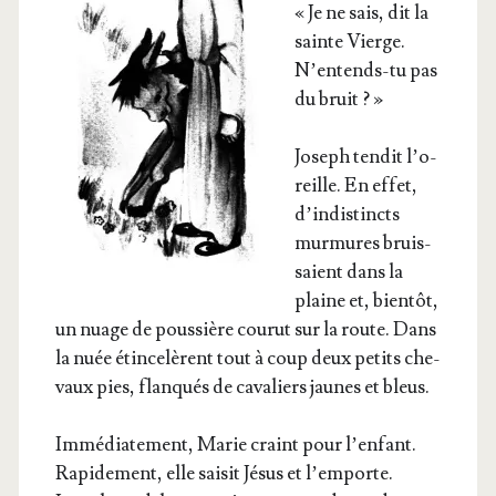
« Je ne sais, dit la
sainte Vierge.
N’en­tends-tu pas
du bruit ? »
Joseph ten­dit l’o­
reille. En effet,
d’in­dis­tincts
mur­mures bruis­
saient dans la
plaine et, bien­tôt,
un nuage de pous­sière cou­rut sur la route. Dans
la nuée étin­ce­lèrent tout à coup deux petits che­
vaux pies, flan­qués de cava­liers jaunes et bleus.
Immé­dia­te­ment, Marie craint pour l’en­fant.
Rapi­de­ment, elle sai­sit Jésus et l’emporte.