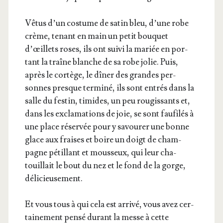
Vêtus d’un cos­tume de satin bleu, d’une robe
crème, tenant en main un petit bou­quet
d’œillets roses, ils ont sui­vi la mariée en por­
tant la traîne blanche de sa robe jolie. Puis,
après le cor­tège, le dîner des grandes per­
sonnes presque ter­mi­né, ils sont entrés dans la
salle du fes­tin, timides, un peu rou­gis­sants et,
dans les excla­ma­tions de joie, se sont fau­fi­lés à
une place réser­vée pour y savou­rer une bonne
glace aux fraises et boire un doigt de cham­
pagne pétillant et mous­seux, qui leur cha­
touillait le bout du nez et le fond de la gorge,
délicieusement.
Et vous tous à qui cela est arri­vé, vous avez cer­
tai­ne­ment pen­sé durant la messe à cette