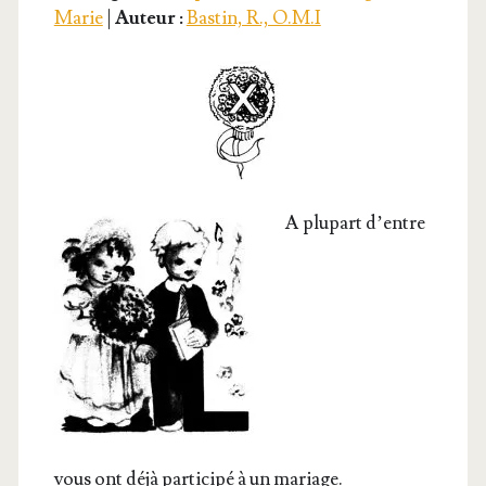
Marie
|
Auteur :
Bastin, R., O.M.I
Marie</span>
A plu­part d’entre
vous ont déjà par­ti­ci­pé à un mariage.