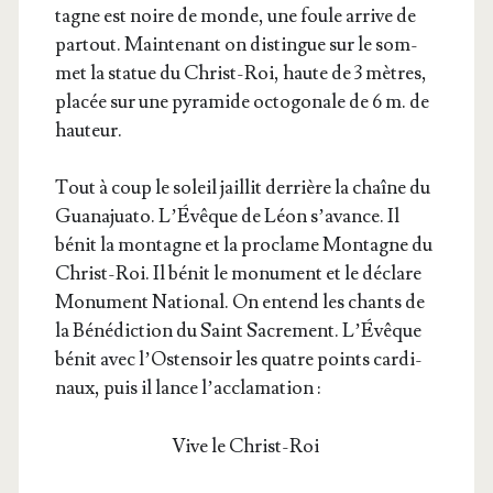
tagne est noire de monde, une foule arrive de
par­tout. Main­te­nant on dis­tingue sur le som­
met la sta­tue du Christ-Roi, haute de 3 mètres,
pla­cée sur une pyra­mide octo­go­nale de 6 m. de
hauteur.
Tout à coup le soleil jaillit der­rière la chaîne du
Gua­na­jua­to. L’É­vêque de Léon s’a­vance. Il
bénit la mon­tagne et la pro­clame Mon­tagne du
Christ-Roi. Il bénit le monu­ment et le déclare
Monu­ment Natio­nal. On entend les chants de
la Béné­dic­tion du Saint Sacre­ment. L’É­vêque
bénit avec l’Os­ten­soir les quatre points car­di­
naux, puis il lance l’acclamation :
Vive le Christ-Roi