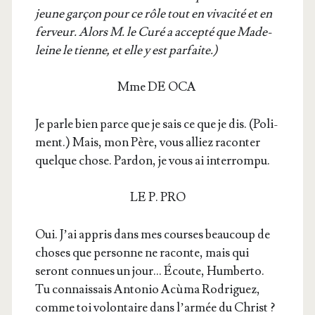
jeune gar­çon pour ce rôle tout en viva­ci­té et en
fer­veur. Alors M. le Curé a accep­té que Made­
leine le tienne, et elle y est parfaite.)
Mme DE OCA
Je parle bien parce que je sais ce que je dis. (Poli­
ment.) Mais, mon Père, vous alliez racon­ter
quelque chose. Par­don, je vous ai interrompu.
LE P. PRO
Oui. J’ai appris dans mes courses beau­coup de
choses que per­sonne ne raconte, mais qui
seront connues un jour… Écoute, Hum­ber­to.
Tu connais­sais Anto­nio Acù­ma Rodri­guez,
comme toi volon­taire dans l’ar­mée du Christ ?