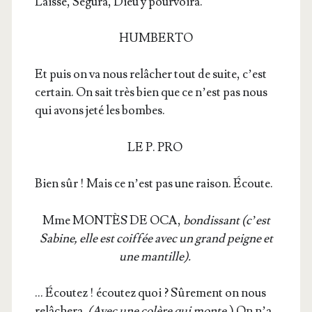
Laisse, Segu­ra, Dieu y pourvoira.
HUMBERTO
Et puis on va nous relâ­cher tout de suite, c’est
cer­tain. On sait très bien que ce n’est pas nous
qui avons jeté les bombes.
LE P. PRO
Bien sûr ! Mais ce n’est pas une rai­son. Écoute.
Mme MONTÈS DE OCA,
bon­dis­sant (c’est
Sabine, elle est coif­fée avec un grand peigne et
une mantille).
… Écou­tez ! écou­tez quoi ? Sûre­ment on nous
relâ­che­ra.
(Avec une colère qui monte
.) On n’a­