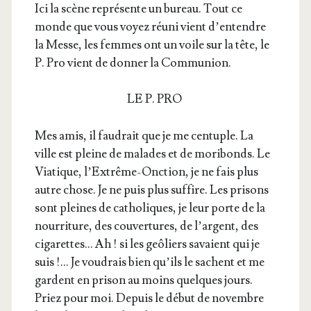
Ici la scène repré­sente un bureau. Tout ce
monde que vous voyez réuni vient d’en­tendre
la Messe, les femmes ont un voile sur la tête, le
P. Pro vient de don­ner la Communion.
LE P. PRO
Mes amis, il fau­drait que je me cen­tuple. La
ville est pleine de malades et de mori­bonds. Le
Via­tique, l’Ex­trême-Onc­tion, je ne fais plus
autre chose. Je ne puis plus suf­fire. Les pri­sons
sont pleines de catho­liques, je leur porte de la
nour­ri­ture, des cou­ver­tures, de l’argent, des
ciga­rettes… Ah ! si les geô­liers savaient qui je
suis !… Je vou­drais bien qu’ils le sachent et me
gardent en pri­son au moins quelques jours.
Priez pour moi. Depuis le début de novembre