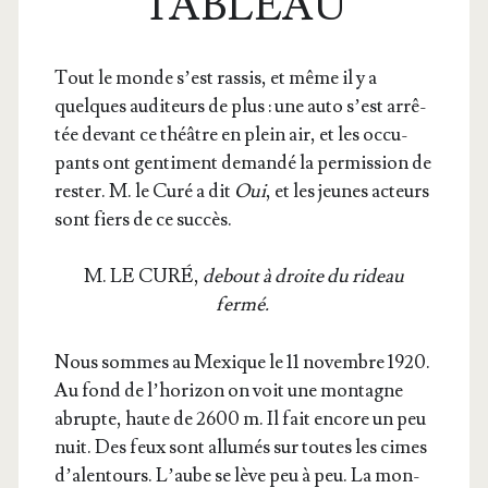
TABLEAU
Tout le monde s’est ras­sis, et même il y a
quelques audi­teurs de plus : une auto s’est arrê­
tée devant ce théâtre en plein air, et les occu­
pants ont gen­ti­ment deman­dé la per­mis­sion de
res­ter. M. le Curé a dit
Oui
, et les jeunes acteurs
sont fiers de ce succès.
M. LE CURÉ,
debout à droite du rideau
fermé.
Nous sommes au Mexique le 11 novembre 1920.
Au fond de l’ho­ri­zon on voit une mon­tagne
abrupte, haute de 2600 m. Il fait encore un peu
nuit. Des feux sont allu­més sur toutes les cimes
d’a­len­tours. L’aube se lève peu à peu. La mon­