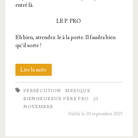
entré là.
LE P. PRO
Eh bien, atten­dez-le à la porte. Il fau­dra bien
qu’il sorte !
Les
Lire la suite
per­
PERSÉCUTION
MEXIQUE
sé­
BIENHEUREUX PÈRE PRO
23
cu­
NOVEMBRE
Publié le 20 septembre 2025
tions
au