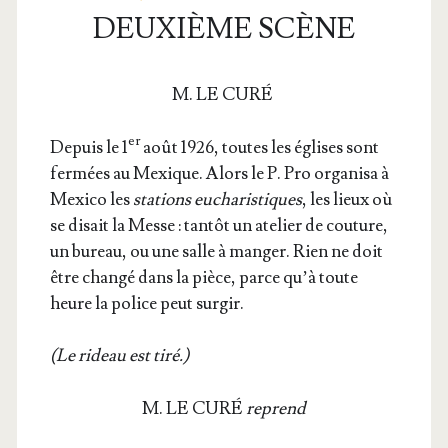
DEUXIÈME SCÈNE
M. LE CURÉ
er
Depuis le 1
août 1926, toutes les églises sont
fer­mées au Mexique. Alors le P. Pro orga­ni­sa à
Mexi­co les
sta­tions eucha­ris­tiques
, les lieux où
se disait la Messe : tan­tôt un ate­lier de cou­ture,
un bureau, ou une salle à man­ger. Rien ne doit
être chan­gé dans la pièce, parce qu’à toute
heure la police peut surgir.
(Le rideau est tiré.)
M. LE CURÉ
reprend