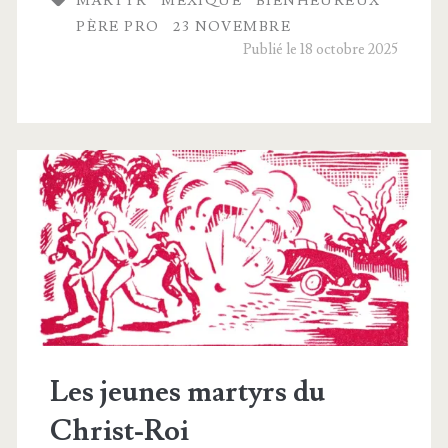
MARTYR
MEXIQUE
BIENHEUREUX
tyre
PÈRE PRO
23 NOVEMBRE
du
Publié le 18 octobre 2025
Père
Pro
et
ses
compagnons
Les jeunes martyrs du
Christ-Roi