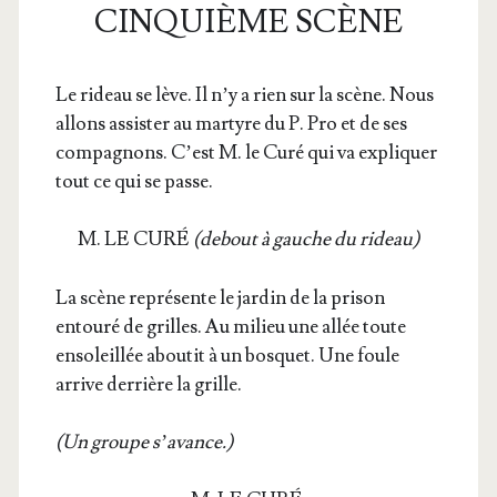
CINQUIÈME SCÈNE
Le rideau se lève. Il n’y a rien sur la scène. Nous
allons assis­ter au mar­tyre du P. Pro et de ses
com­pa­gnons. C’est M. le Curé qui va expli­quer
tout ce qui se passe.
M. LE CURÉ
(debout à gauche du rideau)
La scène repré­sente le jar­din de la pri­son
entou­ré de grilles. Au milieu une allée toute
enso­leillée abou­tit à un bos­quet. Une foule
arrive der­rière la grille.
(Un groupe s’avance.)