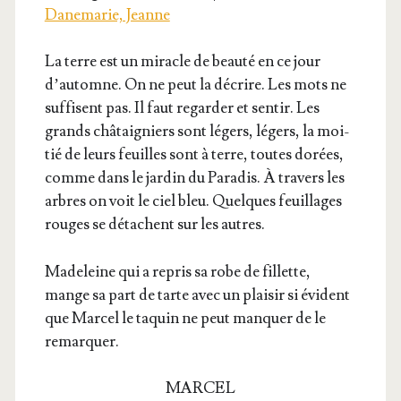
Danemarie, Jeanne
La terre est un miracle de beau­té en ce jour
d’au­tomne. On ne peut la décrire. Les mots ne
suf­fisent pas. Il faut regar­der et sen­tir. Les
grands châ­tai­gniers sont légers, légers, la moi­
tié de leurs feuilles sont à terre, toutes dorées,
comme dans le jar­din du Para­dis. À tra­vers les
arbres on voit le ciel bleu. Quelques feuillages
rouges se détachent sur les autres.
Made­leine qui a repris sa robe de fillette,
mange sa part de tarte avec un plai­sir si évident
que Mar­cel le taquin ne peut man­quer de le
remarquer.
MARCEL