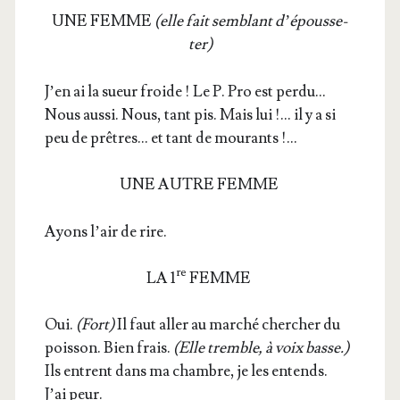
UNE FEMME
(elle fait sem­blant d’é­pous­se­
ter)
J’en ai la sueur froide ! Le P. Pro est per­du…
Nous aus­si. Nous, tant pis. Mais lui !… il y a si
peu de prêtres… et tant de mourants !…
UNE AUTRE FEMME
Ayons l’air de rire.
re
LA 1
FEMME
Oui.
(Fort)
Il faut aller au mar­ché cher­cher du
pois­son. Bien frais.
(Elle tremble, à voix basse.)
Ils entrent dans ma chambre, je les entends.
J’ai peur.