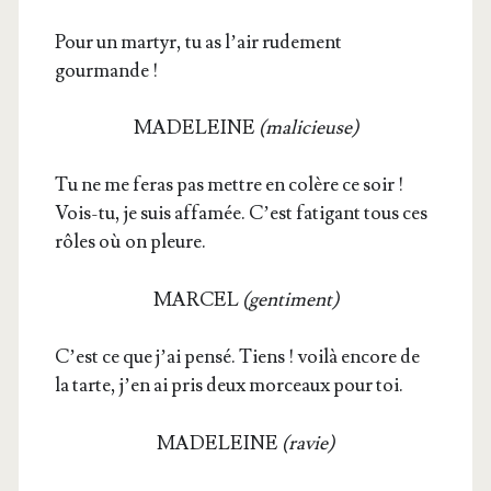
Pour un mar­tyr, tu as l’air rude­ment
gourmande !
MADELEINE
(mali­cieuse)
Tu ne me feras pas mettre en colère ce soir !
Vois-tu, je suis affa­mée. C’est fati­gant tous ces
rôles où on pleure.
MARCEL
(gen­ti­ment)
C’est ce que j’ai pen­sé. Tiens ! voi­là encore de
la tarte, j’en ai pris deux mor­ceaux pour toi.
MADELEINE
(ravie)