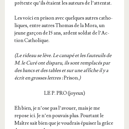
pré­texte qu’ils étaient les auteurs de l’attentat.
Les voi­ci en pri­son avec quelques autres catho­
liques, entre autres Tho­mas de la Mora, un
jeune gar­çon de 15 ans, ardent sol­dat de l’Ac­
tion Catholique.
(Le rideau se lève. Le cana­pé et les fau­teuils de
M. le Curé ont dis­pa­ru, ils sont rem­pla­cés par
des bancs et des tables et sur une affiche il y a
écrit en grosses lettres :
Pri­son
.)
LE P. PRO (joyeux)
Eh bien, je n’ose pas l’a­vouer, mais je me
repose ici. Je n’en pou­vais plus. Pour­tant le
Maître sait bien que je vou­drais épui­ser la grâce