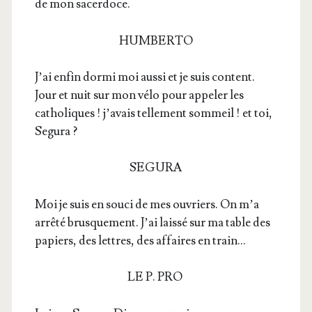
de mon sacerdoce.
HUMBERTO
J’ai enfin dor­mi moi aus­si et je suis content.
Jour et nuit sur mon vélo pour appe­ler les
catho­liques ! j’a­vais tel­le­ment som­meil ! et toi,
Segura ?
SEGURA
Moi je suis en sou­ci de mes ouvriers. On m’a
arrê­té brus­que­ment. J’ai lais­sé sur ma table des
papiers, des lettres, des affaires en train…
LE P. PRO