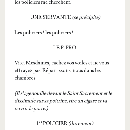
les poli­ciers me cherchent.
UNE SERVANTE
(se pré­ci­pite)
Les poli­ciers ! les policiers !
LE P. PRO
Vite, Mes­dames, cachez vos voiles et ne vous
effrayez pas. Répar­tis­sons-nous dans les
chambres.
(Il s’a­ge­nouille devant le Saint Sacre­ment et le
dis­si­mule sur sa poi­trine, tire un cigare et va
ouvrir la porte.)
er
1
POLICIER
(dure­ment)