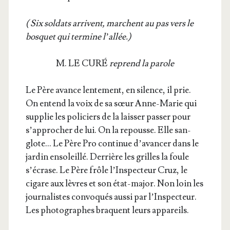
( Six sol­dats arrivent, marchent au pas vers le
bos­quet qui ter­mine l’allée.)
M. LE CURÉ
reprend la parole
Le Père avance len­te­ment, en silence, il prie.
On entend la voix de sa sœur Anne-Marie qui
sup­plie les poli­ciers de la lais­ser pas­ser pour
s’ap­pro­cher de lui. On la repousse. Elle san­
glote… Le Père Pro conti­nue d’a­van­cer dans le
jar­din enso­leillé. Der­rière les grilles la foule
s’é­crase. Le Père frôle l’Ins­pec­teur Cruz, le
cigare aux lèvres et son état-major. Non loin les
jour­na­listes convo­qués aus­si par l’Ins­pec­teur.
Les pho­to­graphes braquent leurs appareils.