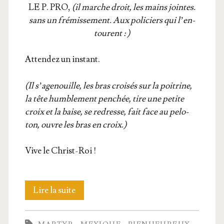
LE P. PRO,
(il marche droit, les mains jointes.
sans un fré­mis­se­ment. Aux poli­ciers qui l’en­
tourent : )
Atten­dez un instant.
(Il s’a­ge­nouille, les bras croi­sés sur la poi­trine,
la tête hum­ble­ment pen­chée, tire une petite
croix et la baise, se redresse, fait face au pelo­
ton, ouvre les bras en croix.)
Vive le Christ-Roi !
Le
Lire la suite
mar­