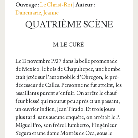
Ouvrage :
Le Christ-Roi
|
Auteur :
Danemarie, Jeanne
QUATRIÈME SCÈNE
M. LE CURÉ
Le 13 novembre 1927 dans la belle pro­me­nade
de Mexi­co, le bois de Cha­pul­te­pec, une bombe
était jetée sur l’au­to­mo­bile d’O­bre­gon, le pré­
dé­ces­seur de Calles. Per­sonne ne fut atteint, les
assaillants purent s’en­fuir. On arrête le chauf­
feur bles­sé qui mou­rut peu après et un pas­sant,
un ouvrier indien, Jean Tira­do. Et trois jours
plus tard, sans aucune enquête, on arrê­tait le P.
Miguel Pro, son frère Hum­ber­to, l’in­gé­nieur
Segu­ra et une dame Mon­tès de Oca, sous le