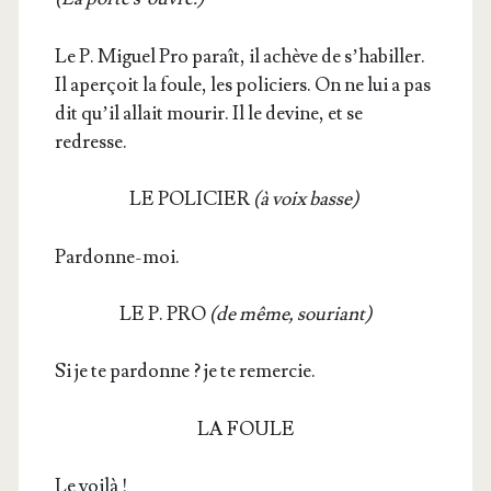
Le P. Miguel Pro paraît, il achève de s’ha­biller.
Il aper­çoit la foule, les poli­ciers. On ne lui a pas
dit qu’il allait mou­rir. Il le devine, et se
redresse.
LE POLICIER
(à voix basse)
Par­donne-moi.
LE P. PRO
(de même, sou­riant)
Si je te par­donne ? je te remercie.
LA FOULE
Le voi­là !