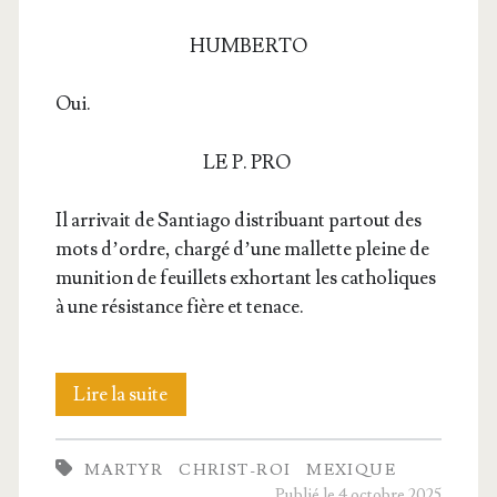
HUMBERTO
Oui.
LE P. PRO
Il arri­vait de San­tia­go dis­tri­buant par­tout des
mots d’ordre, char­gé d’une mal­lette pleine de
muni­tion de feuillets exhor­tant les catho­liques
à une résis­tance fière et tenace.
Les
Lire la suite
jeunes
MARTYR
CHRIST-ROI
MEXIQUE
mar­
Publié le 4 octobre 2025