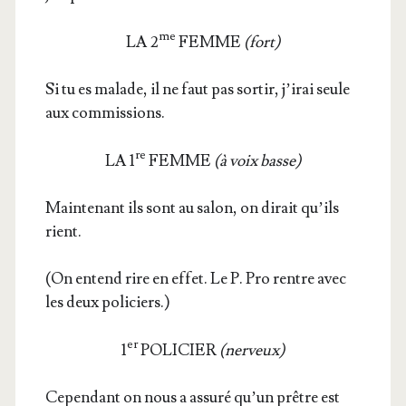
me
LA 2
FEMME
(fort)
Si tu es malade, il ne faut pas sor­tir, j’i­rai seule
aux commissions.
re
LA 1
FEMME
(à voix basse)
Main­te­nant ils sont au salon, on dirait qu’ils
rient.
(On entend rire en effet. Le P. Pro rentre avec
les deux policiers.)
er
1
POLICIER
(ner­veux)
Cepen­dant on nous a assu­ré qu’un prêtre est