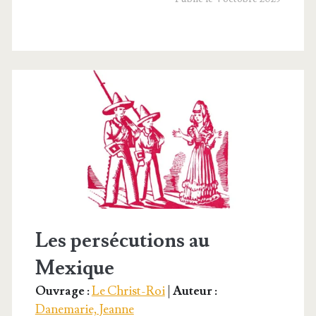
tyrs
du
Christ-
Roi
Les persécutions au
Mexique
Ouvrage :
Le Christ-Roi
|
Auteur :
Danemarie, Jeanne