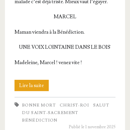
malade c’est déjà triste. Mieux vaut l’égayer.
MARCEL
Maman vien­dra à la Bénédiction.
UNE VOIX LOINTAINE DANS LE BOIS
Made­leine, Mar­cel ! venez vite !
Jusqu’au
Lire la suite
Royaume
BONNE MORT
CHRIST-ROI
SALUT
du
DU SAINT-SACREMENT
Christ-
BÉNÉDICTION
Publié le 1 novembre 2025