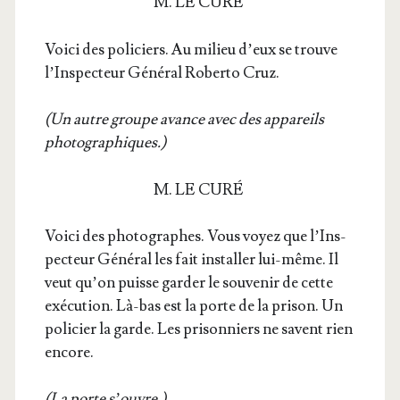
M. LE CURÉ
Voi­ci des poli­ciers. Au milieu d’eux se trouve
l’Ins­pec­teur Géné­ral Rober­to Cruz.
(Un autre groupe avance avec des appa­reils
photographiques.)
M. LE CURÉ
Voi­ci des pho­to­graphes. Vous voyez que l’Ins­
pec­teur Géné­ral les fait ins­tal­ler lui-même. Il
veut qu’on puisse gar­der le sou­ve­nir de cette
exé­cu­tion. Là-bas est la porte de la pri­son. Un
poli­cier la garde. Les pri­son­niers ne savent rien
encore.
(La porte s’ouvre.)