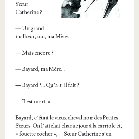
Sœur
Catherine ?
— Un grand
mal­heur, oui, ma Mère.
— Mais encore ?
— Bayard, ma Mère…
— Bayard ?… Qu’a-t-il fait ?
— Il est mort. »
Bayard, c’é­tait le vieux che­val noir des Petites
Sœurs. On l’at­te­lait chaque jour à la car­riole et,
« fouette cocher », — Sœur Cathe­rine s’en