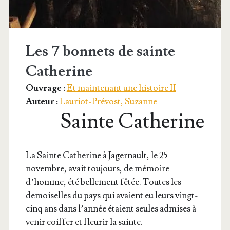
Les 7 bonnets de sainte
Catherine
Ouvrage :
Et maintenant une histoire II
|
Auteur :
Lauriot-Prévost, Suzanne
Sainte Catherine
L
a Sainte Cathe­rine à Jager­nault, le 25
novembre, avait tou­jours, de mémoire
d’homme, été bel­le­ment fêtée. Toutes les
demoi­selles du pays qui avaient eu leurs vingt-
cinq ans dans l’an­née étaient seules admises à
venir coif­fer et fleu­rir la sainte.