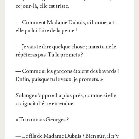
ce jour-là, elle est triste.
— Com­ment Madame Dubuis, si bonne, a‑t-
elle pu lui faire de la peine ?
— Je vais te dire quelque chose ; mais tu ne le
répé­te­ras pas. Tu le promets ?
— Comme si les gar­çons étaient des bavards !
Enfin, puisque tu le veux, je promets. »
Solange s’ap­pro­cha plus près, comme si elle
crai­gnait d’être entendue.
« Tu connais Georges ?
— Le fils de Madame Dubuis ? Bien sûr, il n’y