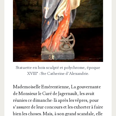
Sta­tuette en bois sculp­té et poly­chrome, époque
XVIII° : Ste Cathe­rine d’Alexandrie.
Made­moi­selle Emé­ren­tienne, La gou­ver­nante
de Mon­sieur le Curé de Jager­nault, les avait
réunies ce dimanche-là après les vêpres, pour
s’assurer de leur concours et les exhor­ter à faire
bien les choses. Mais, à son grand scan­dale, elle