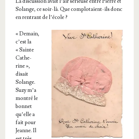
La dis­cus­sion avait l’air sérieuse entre Pierre et
Solange, ce soir-là. Que com­plo­taient-ils donc
en ren­trant de l’école ?
« Demain,
c’est la
« Sainte
Cathe­
rine »,
disait
Solange.
Suzy m’a
mon­tré le
bon­net
qu’elle a
fait pour
Jeanne. Il
est très