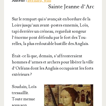
Auteur :
Bernard, Jean
Sainte Jeanne d’Arc
Sur le rem­part qui s’a­van­çait en bor­dure de la
Loire jus­qu’aux avant-postes enne­mis, Loïs,
tapi der­rière un cré­neau, regar­dait son­geur
l’énorme pont défen­du par le fort des Tou­
relles, la plus redou­table bas­tille des Anglais.
Était-ce là que, demain, s’af­fron­te­raient
hommes d’armes et archers pour libé­rer la ville
d’Or­léans dont les Anglais occu­paient les forts
extérieurs ?
Sou­dain, Loïs
tres­saillit.
Toute menue
sous son