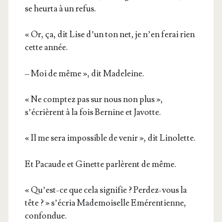
se heur­ta à un refus.
« Or, ça, dit Lise d’un ton net, je n’en ferai rien
cette année.
– Moi de même », dit Madeleine.
« Ne comp­tez pas sur nous non plus »,
s’écrièrent à la fois Ber­nine et Javotte.
« Il me sera impos­sible de venir », dit Linolette.
Et Pacaude et Ginette par­lèrent de même.
« Qu’est-ce que cela signi­fie ? Per­dez-vous la
tête ? » s’é­cria Made­moi­selle Emé­ren­tienne,
confondue.