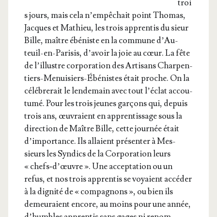
troi
s jours, mais cela n’empêchait point Tho­mas,
Jacques et Mathieu, les trois appren­tis du sieur
Bille, maître ébé­niste en la com­mune d’Au­
teuil-en-Pari­sis, d’a­voir la joie au cœur. La fête
de l’illustre cor­po­ra­tion des Arti­sans Char­pen­
tiers-Menui­siers-Ébé­nistes était proche. On la
célé­bre­rait le len­de­main avec tout l’é­clat accou­
tu­mé. Pour les trois jeunes gar­çons qui, depuis
trois ans, œuvraient en appren­tis­sage sous la
direc­tion de Maître Bille, cette jour­née était
d’im­por­tance. Ils allaient pré­sen­ter à Mes­
sieurs les Syn­dics de la Cor­po­ra­tion leurs
« chefs‑d’œuvre ». Une accep­ta­tion ou un
refus, et nos trois appren­tis se voyaient accé­der
à la digni­té de « com­pa­gnons », ou bien ils
demeu­raient encore, au moins pour une année,
d’humbles appren­tis sans gages ni renom.