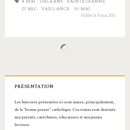
8 MAI
ORLÉANS
SAINTE JEANNE
de nuit
D'ARC
VAILLANCE
30 MAI
Publié le 8 mai 2011
Barre
latérale
PRÉSENTATION
principale
Les histoires présentées ici sont issues, principalement,
de la “bonne presse” catholique. Ces textes sont destinés
aux parents, catéchistes, éducateurs et aux jeunes
lecteurs.