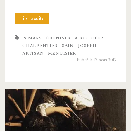
Le
Lire la suite
miracle
19 MARS
ÉBÉNISTE
À ÉCOUTER
de
CHARPENTIER
SAINT JOSEPH
Mes­
ARTISAN
MENUISIER
Publié le 17 mars 2012
sire
Joseph