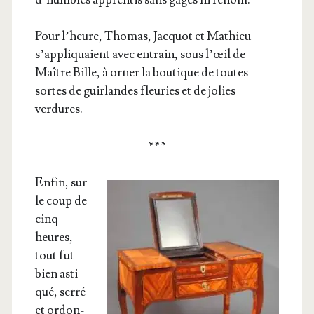
Pour l’heure, Tho­mas, Jac­quot et Mathieu
s’ap­pli­quaient avec entrain, sous l’œil de
Maître Bille, à orner la bou­tique de toutes
sortes de guir­landes fleu­ries et de jolies
verdures.
* * *
Enfin, sur
le coup de
cinq
heures,
tout fut
bien asti­
qué, ser­ré
et ordon­