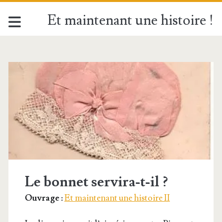
Et maintenant une histoire !
Catégorie :
<span>Quelques
fêtes
de
saints</span>
Le bonnet servira-t-il ?
Ouvrage :
Et maintenant une histoire II