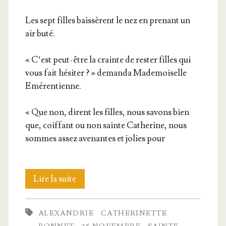
Les sept filles bais­sèrent le nez en pre­nant un
air buté.
« C’est peut-être la crainte de res­ter filles qui
vous fait hési­ter ? » deman­da Made­moi­selle
Emérentienne.
« Que non, dirent les filles, nous savons bien
que, coif­fant ou non sainte Cathe­rine, nous
sommes assez ave­nantes et jolies pour
Les
Lire la suite
7
ALEXANDRIE
CATHERINETTE
bon­