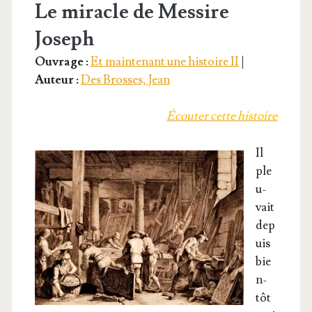
Le miracle de Messire
Joseph
Ouvrage :
Et maintenant une histoire II
|
Auteur :
Des Brosses, Jean
Écou­ter cette histoire
Il
ple
u­
vait
dep
uis
bie
n­
tôt