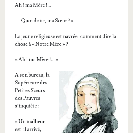
Ah ! ma Mère !…
— Quoi donc, ma Sœur ? »
La jeune reli­gieuse est navrée : com­ment dire la
chose à « Notre Mère » ?
« Ah ! ma Mère !… »
A son bureau, la
Supé­rieure des
Petites Sœurs
des Pauvres
s’inquiète :
« Un mal­heur
est-il arri­vé,