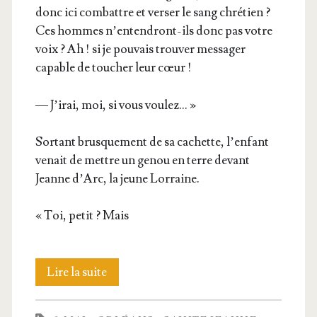
donc ici com­battre et ver­ser le sang chré­tien ?
Ces hommes n’en­ten­dront-ils donc pas votre
voix ? Ah ! si je pou­vais trou­ver mes­sa­ger
capable de tou­cher leur cœur !
— J’i­rai, moi, si vous voulez… »
Sor­tant brus­que­ment de sa cachette, l’en­fant
venait de mettre un genou en terre devant
Jeanne d’Arc, la jeune Lorraine.
« Toi, petit ? Mais
Mis­
Lire la suite
sion