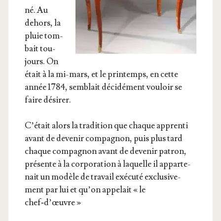
né. Au
dehors, la
pluie tom­
bait tou­
jours. On
était à la mi-mars, et le prin­temps, en cette
année 1784, sem­blait déci­dé­ment vou­loir se
faire désirer.
C’é­tait alors la tra­di­tion que chaque appren­ti
avant de deve­nir com­pa­gnon, puis plus tard
chaque com­pa­gnon avant de deve­nir patron,
pré­sente à la cor­po­ra­tion à laquelle il appar­te­
nait un modèle de tra­vail exé­cu­té exclu­si­ve­
ment par lui et qu’on appe­lait « le
chef‑d’œuvre »