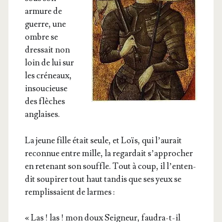
armure de
guerre, une
ombre se
dres­sait non
loin de lui sur
les cré­neaux,
insou­cieuse
des flèches
anglaises.
La jeune fille était seule, et Loïs, qui l’au­rait
recon­nue entre mille, la regar­dait s’ap­pro­cher
en rete­nant son souffle. Tout à coup, il l’en­ten­
dit sou­pi­rer tout haut tan­dis que ses yeux se
rem­plis­saient de larmes :
« Las ! las ! mon doux Sei­gneur, fau­dra-t-il