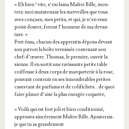
« Eh bien ! vite, s’ex­cla­ma Maître Bille, mon­
trez-moi main­te­nant les mer­veilles que vous
avez conçues, mes petits, et qui, je n’en veux
point dou­ter, feront l’hon­neur de ma devan­
ture. »
Fort ému, cha­cun des appren­tis dépo­sa devant
son patron la boîte ver­nis­sée conte­nant son
chef‑d’œuvre. Tho­mas, le pre­mier, ouvrit la
sienne. Il en sor­tit une ravis­sante petite table
coif­feuse à deux corps de mar­que­te­rie à la rose,
pou­vant conte­nir en ses innom­brables petites
cases tant de par­fums et de coli­fi­chets… de quoi
faire pâmer d’aise la plus enra­gée coquette,
« Voi­là qui est fort joli et bien condi­tion­né,
approu­va sin­cè­re­ment Maître Bille. Ajou­te­rais-
je que tu as grandement