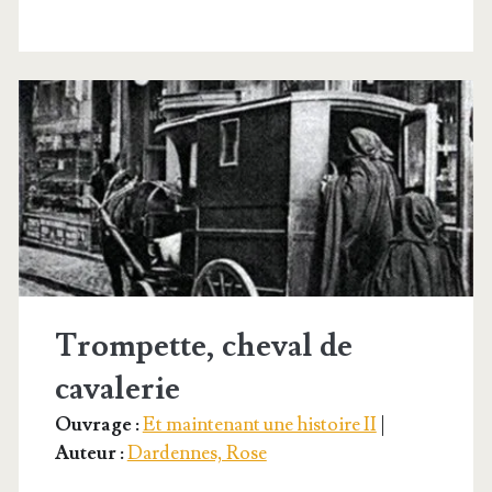
t-
il ?
Trompette, cheval de
cavalerie
Ouvrage :
Et maintenant une histoire II
|
Auteur :
Dardennes, Rose