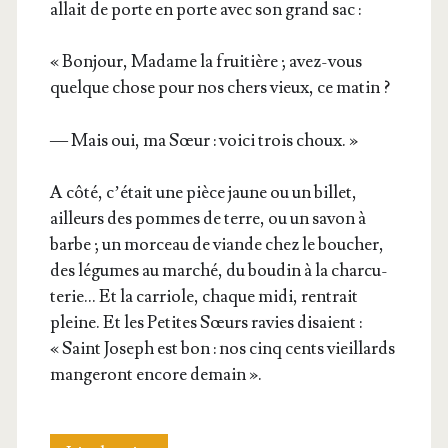
allait de porte en porte avec son grand sac :
« Bon­jour, Madame la frui­tière ; avez-vous
quelque chose pour nos chers vieux, ce matin ?
— Mais oui, ma Sœur : voi­ci trois choux. »
A côté, c’é­tait une pièce jaune ou un billet,
ailleurs des pommes de terre, ou un savon à
barbe ; un mor­ceau de viande chez le bou­cher,
des légumes au mar­ché, du bou­din à la char­cu­
te­rie… Et la car­riole, chaque midi, ren­trait
pleine. Et les Petites Sœurs ravies disaient :
« Saint Joseph est bon : nos cinq cents vieillards
man­ge­ront encore demain ».