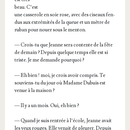
beau. C’est
une cas­se­role en soie rose, avec des ciseaux fen­
dus aux extré­mi­tés de la queue et un mètre de
ruban pour nouer sous le menton.
— Crois-tu que Jeanne sera contente de la fête
de demain ? Depuis quelque temps elle est si
triste. Je me demande pourquoi ?
— Eh bien ! moi, je crois avoir com­pris. Te
sou­viens-tu du jour où Madame Dubuis est
venue à la maison ?
— Il y a un mois. Oui, eh bien ?
— Quand je suis ren­trée à l’é­cole, Jeanne avait
les yeux rouges. Elle venait de pleu­rer. Depuis