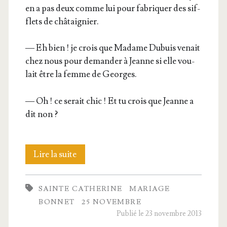
en a pas deux comme lui pour fabri­quer des sif­
flets de châtaignier.
— Eh bien ! je crois que Madame Dubuis venait
chez nous pour deman­der à Jeanne si elle vou­
lait être la femme de Georges.
— Oh ! ce serait chic ! Et tu crois que Jeanne a
dit non ?
Le
Lire la suite
bon­
SAINTE CATHERINE
MARIAGE
net
BONNET
25 NOVEMBRE
servira-
Publié le 23 novembre 2013