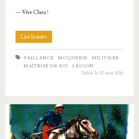
— Vive Clara !
Trois
Lire la suite
de
VAILLANCE
MOQUERIE
MILITAIRE
la
MAÎTRISE DE SOI
LÉGION
Légion
Publié le 20 août 2016