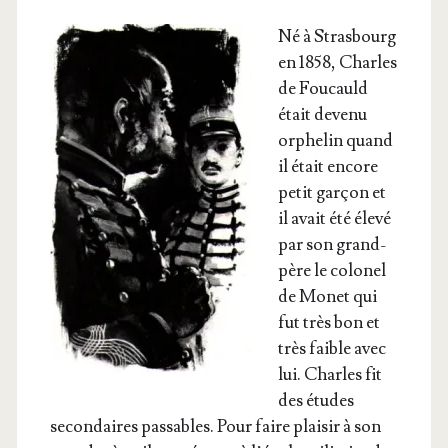
Né à Stras­bourg
en 1858, Charles
de Fou­cauld
était deve­nu
orphe­lin quand
il était encore
petit gar­çon et
il avait été éle­vé
par son grand-
père le colo­nel
de Monet qui
fut très bon et
très faible avec
lui. Charles fit
des études
secon­daires pas­sables. Pour faire plai­sir à son