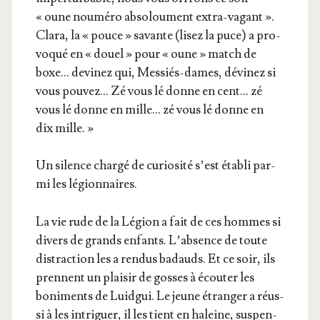
« oune nou­mé­ro abso­lou­ment extra-vagant ».
Cla­ra, la « pouce » savante (lisez la puce) a pro­
vo­qué en « douel » pour « oune » match de
boxe… devi­nez qui, Mes­siés-dames, dévi­nez si
vous pou­vez… Zé vous lé donne en cent… zé
vous lé donne en mille… zé vous lé donne en
dix mille. »
Un silence char­gé de curio­si­té s’est éta­bli par­
mi les légionnaires.
La vie rude de la Légion a fait de ces hommes si
divers de grands enfants. L’ab­sence de toute
dis­trac­tion les a ren­dus badauds. Et ce soir, ils
prennent un plai­sir de gosses à écou­ter les
boni­ments de Luid­gui. Le jeune étran­ger a réus­
si à les intri­guer, il les tient en haleine, sus­pen­