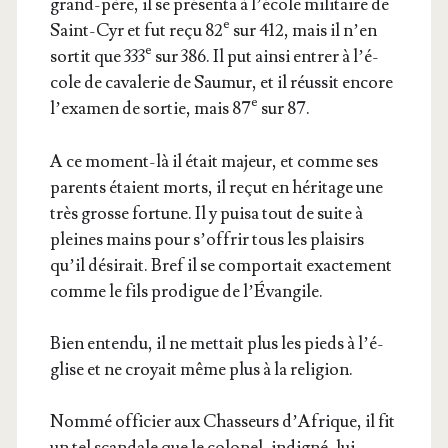
grand-père, il se pré­sen­ta à l’é­cole mili­taire de
e
Saint-Cyr et fut reçu 82
sur 412, mais il n’en
e
sor­tit que 333
sur 386. Il put ain­si entrer à l’é­
cole de cava­le­rie de Sau­mur, et il réus­sit encore
e
l’exa­men de sor­tie, mais 87
sur 87.
A ce moment-là il était majeur, et comme ses
parents étaient morts, il reçut en héri­tage une
très grosse for­tune. Il y pui­sa tout de suite à
pleines mains pour s’of­frir tous les plai­sirs
qu’il dési­rait. Bref il se com­por­tait exac­te­ment
comme le fils pro­digue de l’Évangile.
Bien enten­du, il ne met­tait plus les pieds à l’é­
glise et ne croyait même plus à la religion.
Nom­mé offi­cier aux Chas­seurs d’A­frique, il fit
un tel scan­dale que le colo­nel, indi­gné, lui