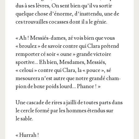
dus à ses lèvres, On sent bien qu’il va sor­tir
quelque chose d’é­norme, d’i­nat­ten­du, une de
ces trou­vailles cocasses dont il a le génie.
« Ah ! Mes­siés-dames, zé vois bien que vous
« brou­lez » de savoir contre qui Cla­ra pré­tend
rem­por­ter cé soir « oune » grande vic­toire
spor­tive… Eh bien, Mes­dames, Mes­siés,
« celoui » contre qui Cla­ra, la « pouce », sé
mesou­re­ra n’est autre que notre gran­dé cham­
pion de boxe poids lourd… Phanor ! »
Une cas­cade de rires a jailli de toutes parts dans
le cercle for­mé par les hommes éten­dus sur
le sable.
« Hur­rah !