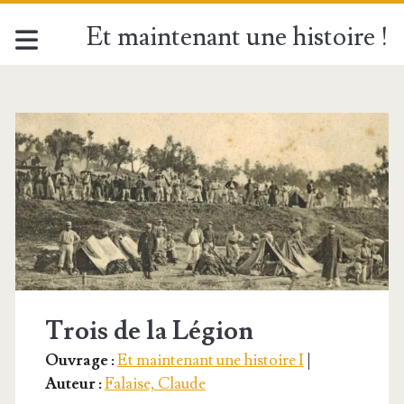
Et maintenant une histoire !
Étiquette :
<span>Militaire</spa
Trois de la Légion
Ouvrage :
Et maintenant une histoire I
|
Auteur :
Falaise, Claude