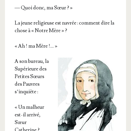
— Quoi donc, ma Sœur ? »
La jeune reli­gieuse est navrée : com­ment dire la
chose à « Notre Mère » ?
« Ah ! ma Mère !… »
A son bureau, la
Supé­rieure des
Petites Sœurs
des Pauvres
s’inquiète :
« Un mal­heur
est-il arri­vé,
Sœur
Catherine ?