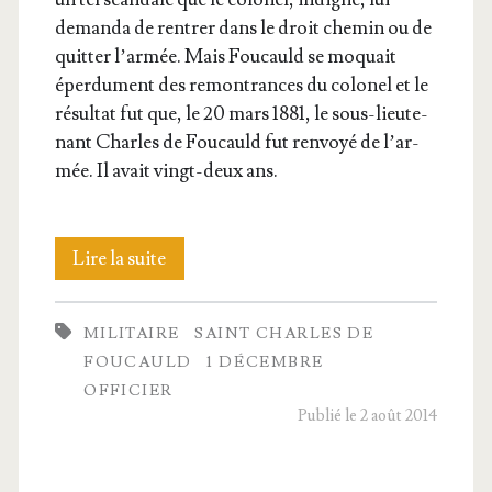
deman­da de ren­trer dans le droit che­min ou de
quit­ter l’ar­mée. Mais Fou­cauld se moquait
éper­du­ment des remon­trances du colo­nel et le
résul­tat fut que, le 20 mars 1881, le sous-lieu­te­
nant Charles de Fou­cauld fut ren­voyé de l’ar­
mée. Il avait vingt-deux ans.
Charles
Lire la suite
de
MILITAIRE
SAINT CHARLES DE
Fou­
FOUCAULD
1 DÉCEMBRE
cauld,
OFFICIER
Publié le 2 août 2014
sa
jeu­