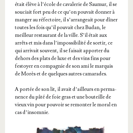
était élève à l’é­cole de cava­le­rie de Sau­mur, il se
sou­ciait fort peu de ce qu’on pou­vait don­ner à
man­ger au réfec­toire, il s’ar­ran­geait pour dîner
toutes les fois qu’il pou­vait chez Budan, le
meilleur res­tau­rant de la ville. S’il était aux
arrêts et mis dans l’im­pos­si­bi­li­té de sor­tir, ce
qui arri­vait sou­vent, il se fai­sait appor­ter du
dehors des plats de luxe et des vins fins pour
fes­toyer en com­pa­gnie de son ami le mar­quis
de Morès et de quelques autres camarades.
A por­tée de son lit, il avait d’ailleurs en per­ma­
nence du pâté de foie gras et une bou­teille de
vieux vin pour pou­voir se remon­ter le moral en
cas d’insomnie.