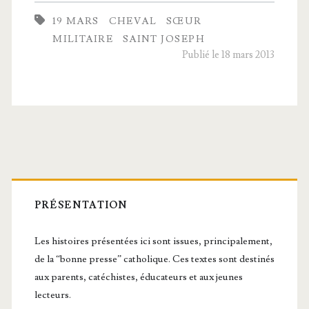
pette,
19 MARS
CHEVAL
SŒUR
che­
MILITAIRE
SAINT JOSEPH
val
Publié le 18 mars 2013
de
cavalerie
Barre
latérale
PRÉSENTATION
principale
Les histoires présentées ici sont issues, principalement,
de la “bonne presse” catholique. Ces textes sont destinés
aux parents, catéchistes, éducateurs et aux jeunes
lecteurs.