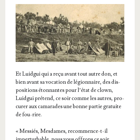
Et Luid­gui qui a reçu avant tout autre don, et
bien avant sa voca­tion de légion­naire, des dis­
po­si­tions éton­nantes pour l’é­tat de clown,
Luid­gui pré­tend, ce soir comme les autres, pro­
cu­rer aux cama­rades une bonne par­tie gra­tuite
de fou-rire.
« Mes­siés, Mes­dames, recom­mence-t-il
imper­tur­bable, nous vous offrons ce soir