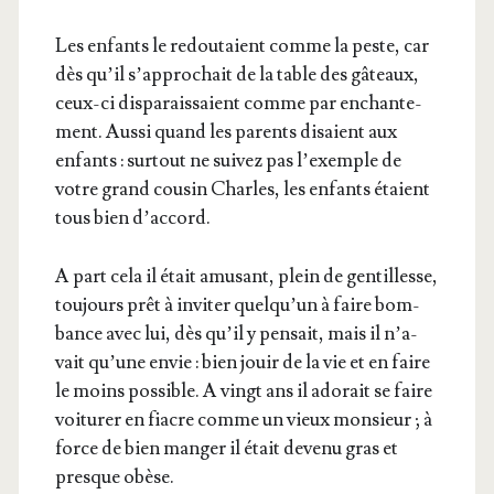
Les enfants le redou­taient comme la peste, car
dès qu’il s’ap­pro­chait de la table des gâteaux,
ceux-ci dis­pa­rais­saient comme par enchan­te­
ment. Aus­si quand les parents disaient aux
enfants : sur­tout ne sui­vez pas l’exemple de
votre grand cou­sin Charles, les enfants étaient
tous bien d’accord.
A part cela il était amu­sant, plein de gen­tillesse,
tou­jours prêt à invi­ter quel­qu’un à faire bom­
bance avec lui, dès qu’il y pen­sait, mais il n’a­
vait qu’une envie : bien jouir de la vie et en faire
le moins pos­sible. A vingt ans il ado­rait se faire
voi­tu­rer en fiacre comme un vieux mon­sieur ; à
force de bien man­ger il était deve­nu gras et
presque obèse.