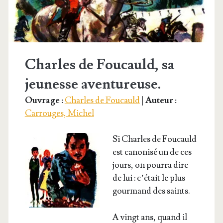
Charles de Foucauld, sa
jeunesse aventureuse.
Ouvrage :
Charles de Foucauld
|
Auteur :
Carrouges, Michel
Si Charles de Fou­cauld
est cano­ni­sé un de ces
jours, on pour­ra dire
de lui : c’é­tait le plus
gour­mand des saints.
A vingt ans, quand il