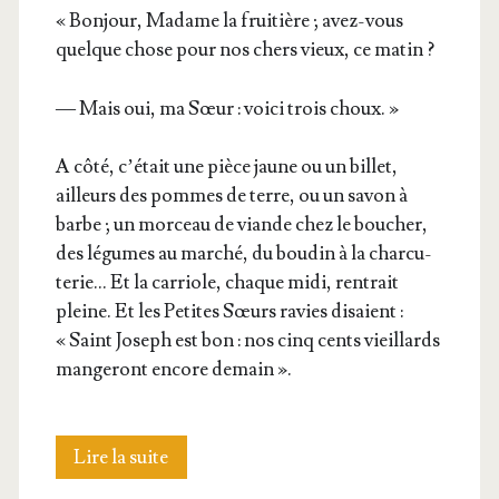
« Bon­jour, Madame la frui­tière ; avez-vous
quelque chose pour nos chers vieux, ce matin ?
— Mais oui, ma Sœur : voi­ci trois choux. »
A côté, c’é­tait une pièce jaune ou un billet,
ailleurs des pommes de terre, ou un savon à
barbe ; un mor­ceau de viande chez le bou­cher,
des légumes au mar­ché, du bou­din à la char­cu­
te­rie… Et la car­riole, chaque midi, ren­trait
pleine. Et les Petites Sœurs ravies disaient :
« Saint Joseph est bon : nos cinq cents vieillards
man­ge­ront encore demain ».
Trom­
Lire la suite