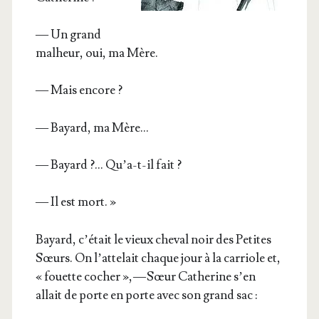
— Un grand
mal­heur, oui, ma Mère.
— Mais encore ?
— Bayard, ma Mère…
— Bayard ?… Qu’a-t-il fait ?
— Il est mort. »
Bayard, c’é­tait le vieux che­val noir des Petites
Sœurs. On l’at­te­lait chaque jour à la car­riole et,
« fouette cocher », — Sœur Cathe­rine s’en
allait de porte en porte avec son grand sac :