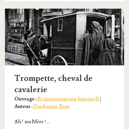
nesse
aventureuse.
Trompette, cheval de
cavalerie
Ouvrage :
Et maintenant une histoire II
|
Auteur :
Dardennes, Rose
Ah ! ma Mère !…