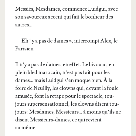
Mes­siés, Mes­dames, com­mence Luid­gui, avec
son savou­reux accent qui fait le bon­heur des
autres…
— Eh ! y a pas de dames », inter­rompt Alex, le
Parisien.
Il n’y a pas de dames, en effet. Le bivouac, en
plein bled maro­cain, n’est pas fait pour les
dames… mais Luid­gui s’en moque bien. À la
foire de Neuilly, les clowns qui, devant la foule
amu­sée, font la retape pour le spec­tacle, tou­
jours super­sen­sa­tion­nel, les clowns disent tou­
jours : Mes­dames, Mes­sieurs… à moins qu’ils ne
disent Mes­sieurs-dames, ce qui revient
au même.