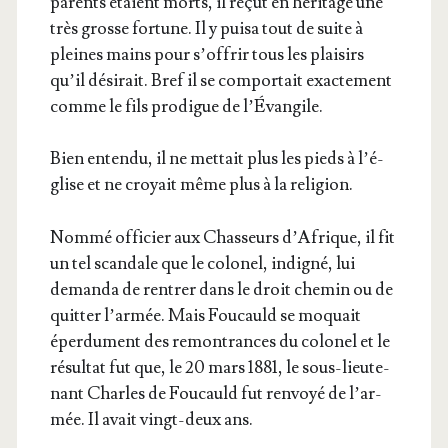
parents étaient morts, il reçut en héri­tage une
très grosse for­tune. Il y pui­sa tout de suite à
pleines mains pour s’of­frir tous les plai­sirs
qu’il dési­rait. Bref il se com­por­tait exac­te­ment
comme le fils pro­digue de l’Évangile.
Bien enten­du, il ne met­tait plus les pieds à l’é­
glise et ne croyait même plus à la religion.
Nom­mé offi­cier aux Chas­seurs d’A­frique, il fit
un tel scan­dale que le colo­nel, indi­gné, lui
deman­da de ren­trer dans le droit che­min ou de
quit­ter l’ar­mée. Mais Fou­cauld se moquait
éper­du­ment des remon­trances du colo­nel et le
résul­tat fut que, le 20 mars 1881, le sous-lieu­te­
nant Charles de Fou­cauld fut ren­voyé de l’ar­
mée. Il avait vingt-deux ans.