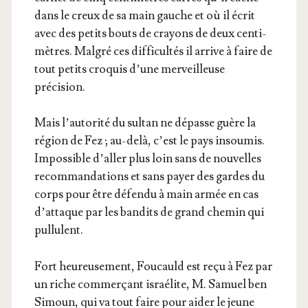
dans le creux de sa main gauche et où il écrit
avec des petits bouts de crayons de deux cen­ti­
mètres. Mal­gré ces dif­fi­cul­tés il arrive à faire de
tout petits cro­quis d’une mer­veilleuse
précision.
Mais l’au­to­ri­té du sul­tan ne dépasse guère la
région de Fez ; au-delà, c’est le pays insou­mis.
Impos­sible d’al­ler plus loin sans de nou­velles
recom­man­da­tions et sans payer des gardes du
corps pour être défen­du à main armée en cas
d’at­taque par les ban­dits de grand che­min qui
pullulent.
Fort heu­reu­se­ment, Fou­cauld est reçu à Fez par
un riche com­mer­çant israé­lite, M. Samuel ben
Simoun, qui va tout faire pour aider le jeune