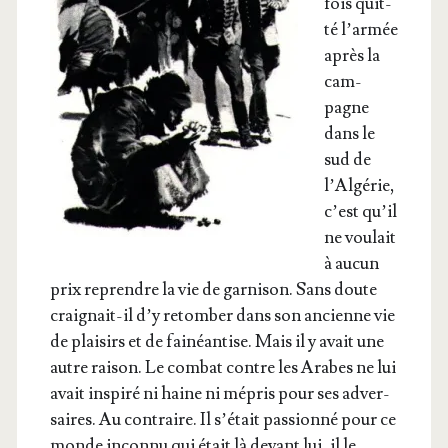
fois quit­
té l’ar­mée
après la
cam­
pagne
dans le
sud de
l’Al­gé­rie,
c’est qu’il
ne vou­lait
à aucun
prix reprendre la vie de gar­ni­son. Sans doute
crai­gnait-il d’y retom­ber dans son ancienne vie
de plai­sirs et de fai­néan­tise. Mais il y avait une
autre rai­son. Le com­bat contre les Arabes ne lui
avait ins­pi­ré ni haine ni mépris pour ses adver­
saires. Au contraire. Il s’é­tait pas­sion­né pour ce
monde incon­nu qui était là devant lui, il le