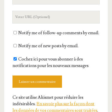
adresse
mail
L'URL
de
votre
Notify me of follow-up comments by email.
site
Notify me of new posts by email.
Cochez ici pour vous abonner à des
notifications pour les nouveaux messages
Ce site utilise Akismet pour réduire les
indésirables.
En savoir plus sur la façon dont
les données de vos commentaires sont traitées
.