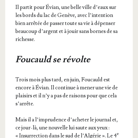
Il par­tit pour Évian, une belle ville d’eaux sur
les bords du lac de Genève, avec l’in­ten­tion
bien arrê­tée de pas­ser toute sa vie à dépen­ser
beau­coup d’argent et à jouir sans bornes de sa
richesse.
Foucauld se révolte
Trois mois plus tard, en juin, Fou­cauld est
encore à Évian. Il conti­nue à mener une vie de
plai­sirs et il n’y a pas de rai­sons pour que cela
s’arrête.
Mais il a l’im­pru­dence d’a­che­ter le jour­nal et,
ce jour-là, une nou­velle lui saute aux yeux :
e
« Insur­rec­tion dans le sud de l’Al­gé­rie ». Le 4