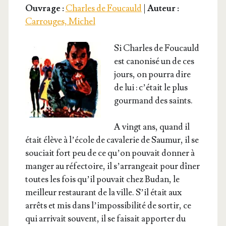
Ouvrage :
Charles de Foucauld
|
Auteur :
Carrouges, Michel
Si Charles de Fou­cauld
est cano­ni­sé un de ces
jours, on pour­ra dire
de lui : c’é­tait le plus
gour­mand des saints.
A vingt ans, quand il
était élève à l’é­cole de cava­le­rie de Sau­mur, il se
sou­ciait fort peu de ce qu’on pou­vait don­ner à
man­ger au réfec­toire, il s’ar­ran­geait pour dîner
toutes les fois qu’il pou­vait chez Budan, le
meilleur res­tau­rant de la ville. S’il était aux
arrêts et mis dans l’im­pos­si­bi­li­té de sor­tir, ce
qui arri­vait sou­vent, il se fai­sait appor­ter du