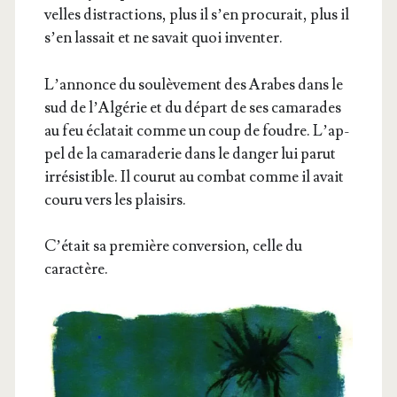
velles dis­trac­tions, plus il s’en pro­cu­rait, plus il
s’en las­sait et ne savait quoi inventer.
L’an­nonce du sou­lè­ve­ment des Arabes dans le
sud de l’Al­gé­rie et du départ de ses cama­rades
au feu écla­tait comme un coup de foudre. L’ap­
pel de la cama­ra­de­rie dans le dan­ger lui parut
irré­sis­tible. Il cou­rut au com­bat comme il avait
cou­ru vers les plaisirs.
C’é­tait sa pre­mière conver­sion, celle du
caractère.