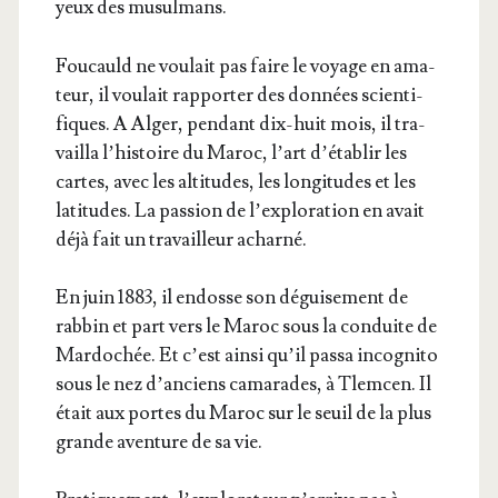
yeux des musulmans.
Fou­cauld ne vou­lait pas faire le voyage en ama­
teur, il vou­lait rap­por­ter des don­nées scien­ti­
fiques. A Alger, pen­dant dix-huit mois, il tra­
vailla l’his­toire du Maroc, l’art d’é­ta­blir les
cartes, avec les alti­tudes, les lon­gi­tudes et les
lati­tudes. La pas­sion de l’ex­plo­ra­tion en avait
déjà fait un tra­vailleur acharné.
En juin 1883, il endosse son dégui­se­ment de
rab­bin et part vers le Maroc sous la conduite de
Mar­do­chée. Et c’est ain­si qu’il pas­sa inco­gni­to
sous le nez d’an­ciens cama­rades, à Tlem­cen. Il
était aux portes du Maroc sur le seuil de la plus
grande aven­ture de sa vie.