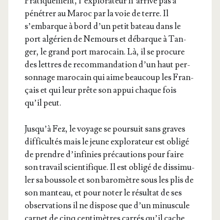
Pra­ti­que­ment, l’ex­plo­ra­teur n’ar­rive pas à
péné­trer au Maroc par la voie de terre. Il
s’embarque à bord d’un petit bateau dans le
port algé­rien de Nemours et débarque à Tan­
ger, le grand port maro­cain. Là, il se pro­cure
des lettres de recom­man­da­tion d’un haut per­
son­nage maro­cain qui aime beau­coup les Fran­
çais et qui leur prête son appui chaque fois
qu’il peut.
Jus­qu’à Fez, le voyage se pour­suit sans graves
dif­fi­cul­tés mais le jeune explo­ra­teur est obli­gé
de prendre d’in­fi­nies pré­cau­tions pour faire
son tra­vail scien­ti­fique. Il est obli­gé de dis­si­mu­
ler sa bous­sole et son baro­mètre sous les plis de
son man­teau, et pour noter le résul­tat de ses
obser­va­tions il ne dis­pose que d’un minus­cule
car­net de cinq cen­ti­mètres car­rés qu’il cache