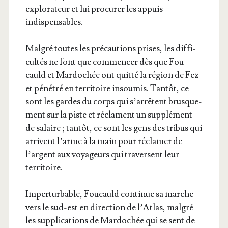
explo­ra­teur et lui pro­cu­rer les appuis
indispensables.
Mal­gré toutes les pré­cau­tions prises, les dif­fi­
cul­tés ne font que com­men­cer dès que Fou­
cauld et Mar­do­chée ont quit­té la région de Fez
et péné­tré en ter­ri­toire insou­mis. Tan­tôt, ce
sont les gardes du corps qui s’ar­rêtent brus­que­
ment sur la piste et réclament un sup­plé­ment
de salaire ; tan­tôt, ce sont les gens des tri­bus qui
arrivent l’arme à la main pour récla­mer de
l’argent aux voya­geurs qui tra­versent leur
territoire.
Imper­tur­bable, Fou­cauld conti­nue sa marche
vers le sud-est en direc­tion de l’At­las, mal­gré
les sup­pli­ca­tions de Mar­do­chée qui se sent de