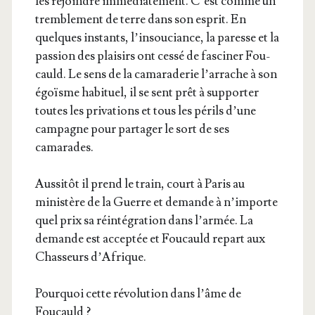
les rejoindre immé­dia­te­ment. C’est comme un
trem­ble­ment de terre dans son esprit. En
quelques ins­tants, l’in­sou­ciance, la paresse et la
pas­sion des plai­sirs ont ces­sé de fas­ci­ner Fou­
cauld. Le sens de la cama­ra­de­rie l’ar­rache à son
égoïsme habi­tuel, il se sent prêt à sup­por­ter
toutes les pri­va­tions et tous les périls d’une
cam­pagne pour par­ta­ger le sort de ses
camarades.
Aus­si­tôt il prend le train, court à Paris au
minis­tère de la Guerre et demande à n’im­porte
quel prix sa réin­té­gra­tion dans l’ar­mée. La
demande est accep­tée et Fou­cauld repart aux
Chas­seurs d’Afrique.
Pour­quoi cette révo­lu­tion dans l’âme de
Foucauld ?