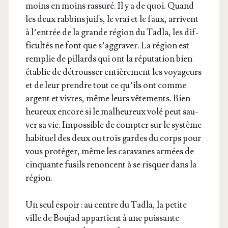
moins en moins ras­su­ré. Il y a de quoi. Quand
les deux rab­bins juifs, le vrai et le faux, arrivent
à l’en­trée de la grande région du Tad­la, les dif­
fi­cul­tés ne font que s’ag­gra­ver. La région est
rem­plie de pillards qui ont la répu­ta­tion bien
éta­blie de détrous­ser entiè­re­ment les voya­geurs
et de leur prendre tout ce qu’ils ont comme
argent et vivres, même leurs vête­ments. Bien
heu­reux encore si le mal­heu­reux volé peut sau­
ver sa vie. Impos­sible de comp­ter sur le sys­tème
habi­tuel des deux ou trois gardes du corps pour
vous pro­té­ger, même les cara­vanes armées de
cin­quante fusils renoncent à se ris­quer dans la
région.
Un seul espoir : au centre du Tad­la, la petite
ville de Bou­jad appar­tient à une puis­sante