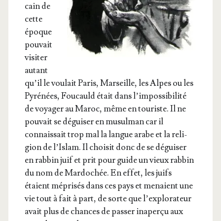
cain de
cette
époque
pou­vait
visi­ter
autant
qu’il le vou­lait Paris, Mar­seille, les Alpes ou les
Pyré­nées, Fou­cauld était dans l’im­pos­si­bi­li­té
de voya­ger au Maroc, même en tou­riste. Il ne
pou­vait se dégui­ser en musul­man car il
connais­sait trop mal la langue arabe et la reli­
gion de l’Is­lam. Il choi­sit donc de se dégui­ser
en rab­bin juif et prit pour guide un vieux rab­bin
du nom de Mar­do­chée. En effet, les juifs
étaient mépri­sés dans ces pays et menaient une
vie tout à fait à part, de sorte que l’ex­plo­ra­teur
avait plus de chances de pas­ser inaper­çu aux