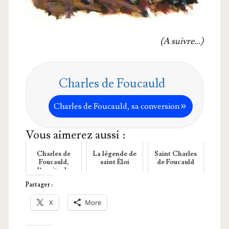
(A suivre…)
Charles de Foucauld
Charles de Fou­cauld, sa conversion
Vous aimerez aussi :
Charles de
La légende de
Saint Charles
Foucauld,
saint Éloi
de Foucauld
l’ermite du
désert
Partager :
X
More