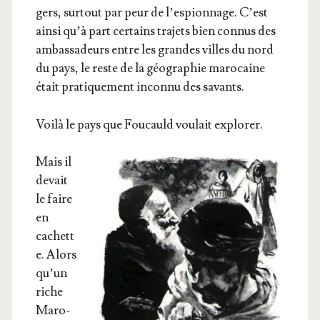
gers, sur­tout par peur de l’es­pion­nage. C’est
ain­si qu’à part cer­tains tra­jets bien connus des
ambas­sa­deurs entre les grandes villes du nord
du pays, le reste de la géo­gra­phie maro­caine
était pra­ti­que­ment incon­nu des savants.
Voi­là le pays que Fou­cauld vou­lait explorer.
Mais il
devait
le faire
en
cachett
e. Alors
qu’un
riche
Maro­