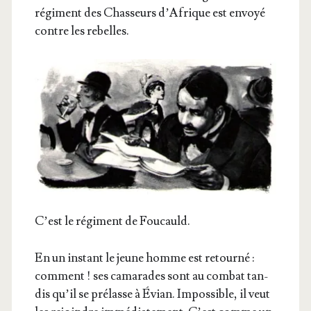
régi­ment des Chas­seurs d’A­frique est envoyé
contre les rebelles.
C’est le régi­ment de Foucauld.
En un ins­tant le jeune homme est retour­né :
com­ment ! ses cama­rades sont au com­bat tan­
dis qu’il se pré­lasse à Évian. Impos­sible, il veut