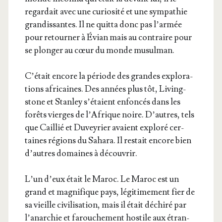
regar­dait avec une curio­si­té et une sym­pa­thie
gran­dis­santes. Il ne quit­ta donc pas l’ar­mée
pour retour­ner à Évian mais au contraire pour
se plon­ger au cœur du monde musulman.
C’é­tait encore la période des grandes explo­ra­
tions afri­caines. Des années plus tôt, Living­
stone et Stan­ley s’é­taient enfon­cés dans les
forêts vierges de l’A­frique noire. D’autres, tels
que Caillié et Duvey­rier avaient explo­ré cer­
taines régions du Saha­ra. Il res­tait encore bien
d’autres domaines à découvrir.
L’un d’eux était le Maroc. Le Maroc est un
grand et magni­fique pays, légi­ti­me­ment fier de
sa vieille civi­li­sa­tion, mais il était déchi­ré par
l’a­nar­chie et farou­che­ment hos­tile aux étran­