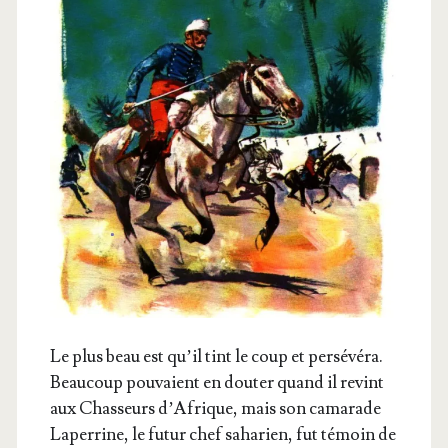
Le plus beau est qu’il tint le coup et per­sé­vé­ra.
Beau­coup pou­vaient en dou­ter quand il revint
aux Chas­seurs d’A­frique, mais son cama­rade
Laper­rine, le futur chef saha­rien, fut témoin de