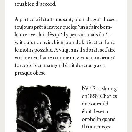
tous bien d’accord.
A part cela il était amu­sant, plein de gen­tillesse,
tou­jours prêt à invi­ter quel­qu’un à faire bom­
bance avec lui, dès qu’il y pen­sait, mais il n’a­
vait qu’une envie : bien jouir de la vie et en faire
le moins pos­sible. A vingt ans il ado­rait se faire
voi­tu­rer en fiacre comme un vieux mon­sieur ; à
force de bien man­ger il était deve­nu gras et
presque obèse.
Né à Stras­bourg
en 1858, Charles
de Fou­cauld
était deve­nu
orphe­lin quand
il était encore