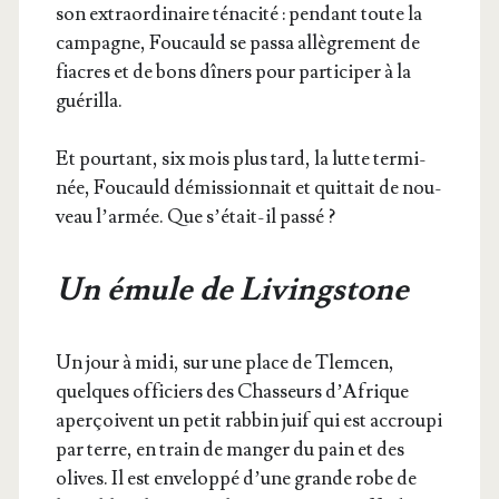
son extra­or­di­naire téna­ci­té : pen­dant toute la
cam­pagne, Fou­cauld se pas­sa allè­gre­ment de
fiacres et de bons dîners pour par­ti­ci­per à la
guérilla.
Et pour­tant, six mois plus tard, la lutte ter­mi­
née, Fou­cauld démis­sion­nait et quit­tait de nou­
veau l’ar­mée. Que s’é­tait-il passé ?
Un émule de Livingstone
Un jour à midi, sur une place de Tlem­cen,
quelques offi­ciers des Chas­seurs d’A­frique
aper­çoivent un petit rab­bin juif qui est accrou­pi
par terre, en train de man­ger du pain et des
olives. Il est enve­lop­pé d’une grande robe de