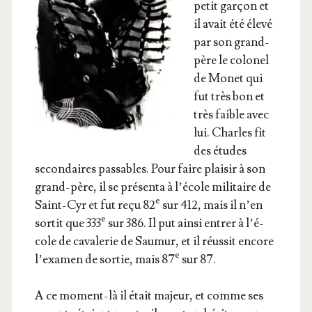
petit gar­çon et
il avait été éle­vé
par son grand-
père le colo­nel
de Monet qui
fut très bon et
très faible avec
lui. Charles fit
des études
secon­daires pas­sables. Pour faire plai­sir à son
grand-père, il se pré­sen­ta à l’é­cole mili­taire de
e
Saint-Cyr et fut reçu 82
sur 412, mais il n’en
e
sor­tit que 333
sur 386. Il put ain­si entrer à l’é­
cole de cava­le­rie de Sau­mur, et il réus­sit encore
e
l’exa­men de sor­tie, mais 87
sur 87.
A ce moment-là il était majeur, et comme ses