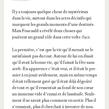
Il y a tou­jours quelque chose de mys­té­rieux
dans la vie, sur­tout dans les actes déci­sifs qui
marquent les grands moments d’une des­ti­née.
Mais Fou­cauld a révé­lé deux choses qui
jouèrent un grand rôle dans cette volte-face.
La pre­mière, c’est que la vie qu’il menait ne le
satis­fai­sait pas du tout. Autour de lui on disait
qu’il avait la bonne vie, qu’il fai­sait la fête sans
arrêt. En appa­rence c’é­tait vrai, et il était le pre­
mier à en jouir avi­de­ment, mais en même temps
il était tel­le­ment gavé qu’il était déjà dégoû­té
de tout et qu’il res­sen­tait au fond de son cœur
un immense vide d’en­nui et de las­si­tude. Seule­
ment il ne savait plus com­ment en sor­tir. Plus il
s’en­nuyait, plus il cher­chait à inven­ter de nou­