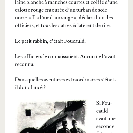
laine blanche à manches courtes et coif­fé d’une
calotte rouge entou­rée d’un tur­ban de soie
noire. « Il a l’air d’un singe », décla­ra l’un des
offi­ciers, et tous les autres écla­tèrent de rire.
Le petit rab­bin, c’é­tait Foucauld.
Les offi­ciers le connais­saient. Aucun ne l’a­vait
reconnu.
Dans quelles aven­tures extra­or­di­naires s’é­tait-
il donc lancé ?
Si Fou­
cauld
avait une
seconde