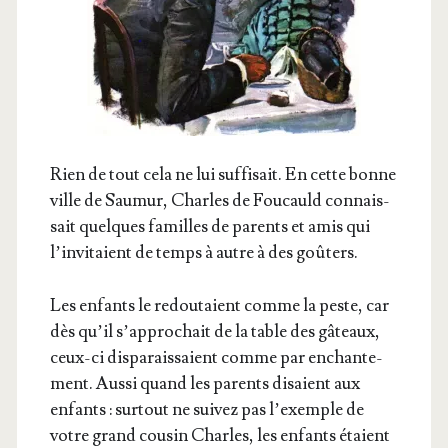
Rien de tout cela ne lui suf­fi­sait. En cette bonne
ville de Sau­mur, Charles de Fou­cauld connais­
sait quelques familles de parents et amis qui
l’in­vi­taient de temps à autre à des goûters.
Les enfants le redou­taient comme la peste, car
dès qu’il s’ap­pro­chait de la table des gâteaux,
ceux-ci dis­pa­rais­saient comme par enchan­te­
ment. Aus­si quand les parents disaient aux
enfants : sur­tout ne sui­vez pas l’exemple de
votre grand cou­sin Charles, les enfants étaient