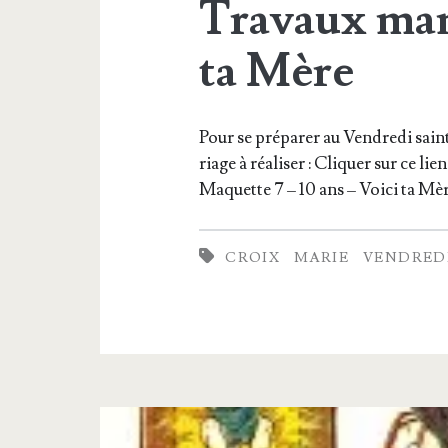
Travaux man
ta Mère
Pour se pré­pa­rer au Ven­dre­di saint
riage à réa­li­ser : Cli­quer sur ce l
Maquette 7 – 10 ans – Voi­ci ta M
CROIX
MARIE
VENDREDI