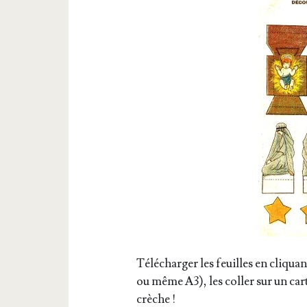
Télé­char­ger les feuilles en cli­qua
ou même A3), les col­ler sur un car
crèche !