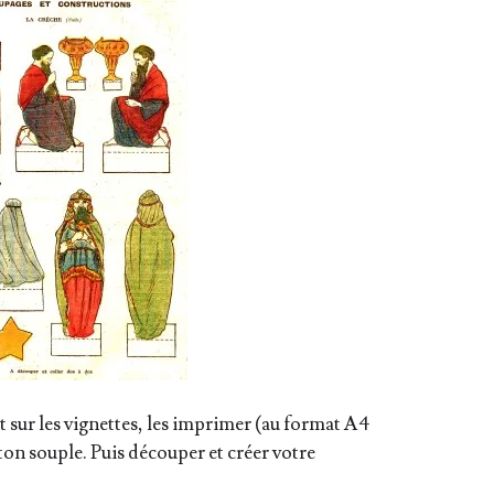
nt sur les vignettes, les impri­mer (au for­mat A4
­ton souple. Puis décou­per et créer votre