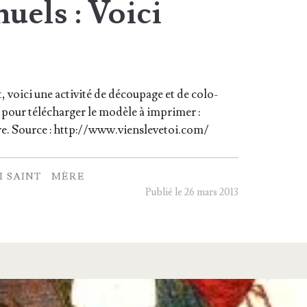
uels : Voici
, voi­ci une acti­vi­té de décou­page et de colo­
ien pour télé­char­ger le modèle à impri­mer :
ère. Source : http://www.vienslevetoi.com/
 SAINT
MÈRE
Publié le 26 mars 2013