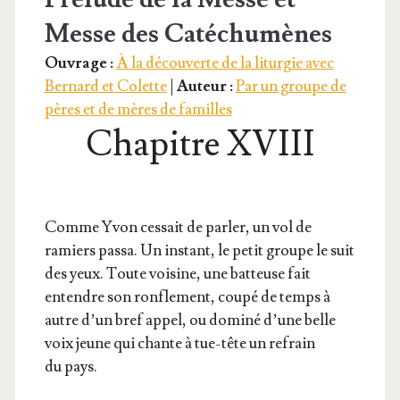
Messe des Catéchumènes
Ouvrage :
À la découverte de la liturgie avec
Bernard et Colette
|
Auteur :
Par un groupe de
pères et de mères de familles
Chapitre XVIII
Comme Yvon ces­sait de par­ler, un vol de
ramiers pas­sa. Un ins­tant, le petit groupe le suit
des yeux. Toute voi­sine, une bat­teuse fait
entendre son ron­fle­ment, cou­pé de temps à
autre d’un bref appel, ou domi­né d’une belle
voix jeune qui chante à tue-tête un refrain
du pays.