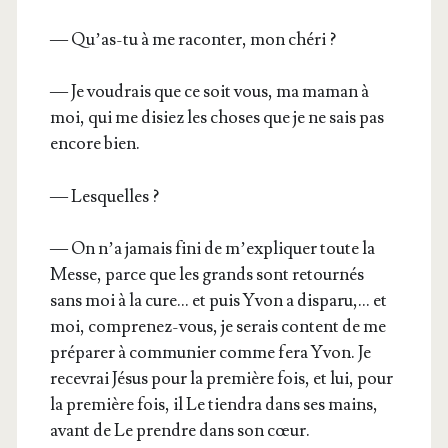
— Qu’as-tu à me racon­ter, mon chéri ?
— Je vou­drais que ce soit vous, ma maman à
moi, qui me disiez les choses que je ne sais pas
encore bien.
— Les­quelles ?
— On n’a jamais fini de m’expliquer toute la
Messe, parce que les grands sont retour­nés
sans moi à la cure… et puis Yvon a dis­pa­ru,… et
moi, com­pre­nez-vous, je serais content de me
pré­pa­rer à com­mu­nier comme fera Yvon. Je
rece­vrai Jésus pour la pre­mière fois, et lui, pour
la pre­mière fois, il Le tien­dra dans ses mains,
avant de Le prendre dans son cœur.