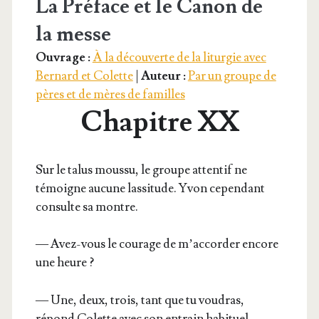
La Préface et le Canon de
la messe
Ouvrage :
À la découverte de la liturgie avec
Bernard et Colette
|
Auteur :
Par un groupe de
pères et de mères de familles
Chapitre XX
Sur le talus mous­su, le groupe atten­tif ne
témoigne aucune las­si­tude. Yvon cepen­dant
consulte sa montre.
— Avez-vous le cou­rage de m’accorder encore
une heure ?
— Une, deux, trois, tant que tu vou­dras,
répond Colette avec son entrain habituel.