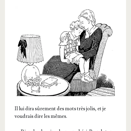
Il lui dira sûre­ment des mots très jolis, et je
vou­drais dire les mêmes.