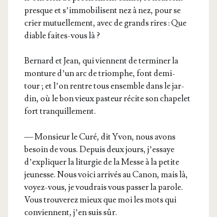
presque et s’immobilisent nez à nez, pour se
crier mutuel­le­ment, avec de grands rires : Que
diable faites-vous là ?
Ber­nard et Jean, qui viennent de ter­mi­ner la
mon­ture d’un arc de triomphe, font demi-
tour ; et l’on rentre tous ensemble dans le jar­
din, où le bon vieux pas­teur récite son cha­pe­let
fort tranquillement.
— Mon­sieur le Curé, dit Yvon, nous avons
besoin de vous. Depuis deux jours, j’essaye
d’expliquer la litur­gie de la Messe à la petite
jeu­nesse. Nous voi­ci arri­vés au Canon, mais là,
voyez-vous, je vou­drais vous pas­ser la parole.
Vous trou­ve­rez mieux que moi les mots qui
conviennent, j’en suis sûr.