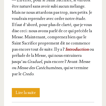
— En effet, pour le Saint Sacri­fice, le vin doit
être natu­rel sans avoir subi aucun mélange.
Mais ne nous attar­dons pas trop, mes petits. Je
vou­drais reprendre avec ordre notre étude.
Il faut d’abord, pour plus de clar­té, que je vous
dise ceci : nous avons par­lé de ce qui pré­cède la
Messe. Main­te­nant, com­pre­nez bien que le
Saint Sacri­fice pro­pre­ment dit ne com­mence
pas encore tout de suite. Il y a l’
Intro­duc­tion
ou
pré­lude de la Messe, qui nous entrai­ne­ra
jusqu’au
Gra­duel
, puis encore l’Avant-Messe
ou
Messe des Caté­chu­mènes
, qui se ter­mine
par le
Cre­do
.
Pré­
Lire la suite
lude