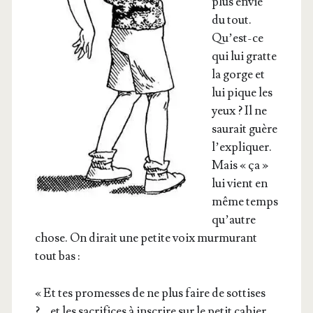
plus envie
du tout.
Qu’est-ce
qui lui gratte
la gorge et
lui pique les
yeux ? Il ne
sau­rait guère
l’expliquer.
Mais « ça »
lui vient en
même temps
qu’autre
chose. On dirait une petite voix mur­mu­rant
tout bas :
« Et tes pro­messes de ne plus faire de sot­tises
?… et les sacri­fices à ins­crire sur le petit cahier