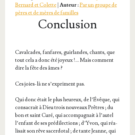
Bernard et Colette
|
Auteur :
Par un groupe de
avec
pères et de mères de familles
Conclusion
Bernard
et
Caval­cades, fan­fares, guir­landes, chants, que
Colette</span>
tout cela a donc été joyeux !… Mais com­ment
dire la fête des âmes ?
Ces joies-là ne s’expriment pas.
Qui donc était le plus heu­reux, de l’Évêque, qui
consa­crait à Dieu trois nou­veaux Prêtres ; du
bon et saint Curé, qui accom­pa­gnait à l’autel
l’enfant de ses pré­di­lec­tions ; d’Yvon, qui réa­
li­sait son rêve sacer­do­tal ; de tante Jeanne, qui