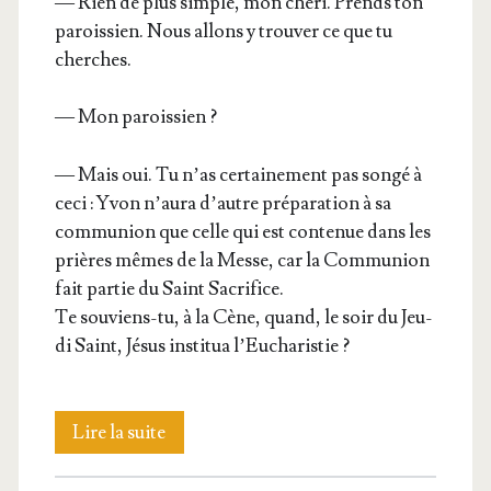
— Rien de plus simple, mon ché­ri. Prends ton
parois­sien. Nous allons y trou­ver ce que tu
cherches.
— Mon paroissien ?
— Mais oui. Tu n’as cer­tai­ne­ment pas son­gé à
ceci : Yvon n’aura d’autre pré­pa­ra­tion à sa
com­mu­nion que celle qui est conte­nue dans les
prières mêmes de la Messe, car la Com­mu­nion
fait par­tie du Saint Sacrifice.
Te sou­viens-tu, à la Cène, quand, le soir du Jeu­
di Saint, Jésus ins­ti­tua l’Eucharistie ?
La
Lire la suite
sainte