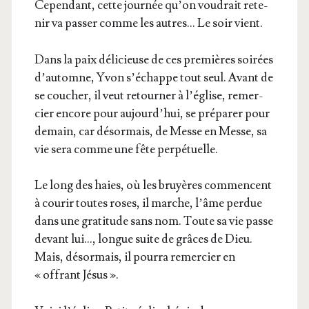
Cepen­dant, cette jour­née qu’on vou­drait rete­
nir va pas­ser comme les autres… Le soir vient.
Dans la paix déli­cieuse de ces pre­mières soi­rées
d’automne, Yvon s’échappe tout seul. Avant de
se cou­cher, il veut retour­ner à l’église, remer­
cier encore pour aujourd’hui, se pré­pa­rer pour
demain, car désor­mais, de Messe en Messe, sa
vie sera comme une fête perpétuelle.
Le long des haies, où les bruyères com­mencent
à cou­rir toutes roses, il marche, l’âme per­due
dans une gra­ti­tude sans nom. Toute sa vie passe
devant lui…, longue suite de grâces de Dieu.
Mais, désor­mais, il pour­ra remer­cier en
« offrant Jésus ».