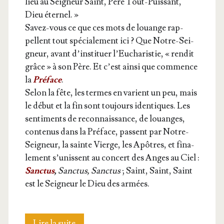
lieu au Sei­gneur Saint, Père Tout-Puis­sant,
Dieu éternel. »
Savez-vous ce que ces mots de louange rap­
pellent tout spé­cia­le­ment ici ? Que Notre-Sei­
gneur, avant d’instituer l’Eucharistie, « ren­dit
grâce » à son Père. Et c’est ain­si que com­mence
la
Pré­face
.
Selon la fête, les termes en varient un peu, mais
le début et la fin sont tou­jours iden­tiques. Les
sen­ti­ments de recon­nais­sance, de louanges,
conte­nus dans la Pré­face, passent par Notre-
Sei­gneur, la sainte Vierge, les Apôtres, et fina­
le­ment s’unissent au concert des Anges au Ciel :
Sanc­tus
,
Sanc­tus, Sanc­tus
; Saint, Saint, Saint
est le Sei­gneur le Dieu des armées.
La
Lire la suite