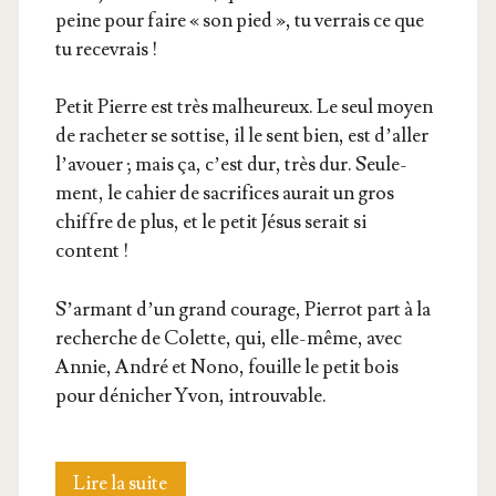
peine pour faire « son pied », tu ver­rais ce que
tu recevrais !
Petit Pierre est très mal­heu­reux. Le seul moyen
de rache­ter se sot­tise, il le sent bien, est d’aller
l’avouer ; mais ça, c’est dur, très dur. Seule­
ment, le cahier de sacri­fices aurait un gros
chiffre de plus, et le petit Jésus serait si
content !
S’armant d’un grand cou­rage, Pier­rot part à la
recherche de Colette, qui, elle-même, avec
Annie, André et Nono, fouille le petit bois
pour déni­cher Yvon, introuvable.
L’Offertoire
Lire la suite