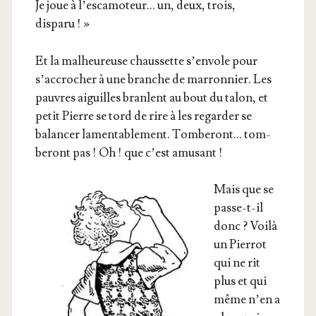
Je joue à l’escamoteur… un, deux, trois,
disparu ! »
Et la mal­heu­reuse chaus­sette s’envole pour
s’accrocher à une branche de mar­ron­nier. Les
pauvres aiguilles branlent au bout du talon, et
petit Pierre se tord de rire à les regar­der se
balan­cer lamen­ta­ble­ment. Tom­be­ront… tom­
be­ront pas ! Oh ! que c’est amusant !
Mais que se
passe-t-il
donc ? Voi­là
un Pier­rot
qui ne rit
plus et qui
même n’en a