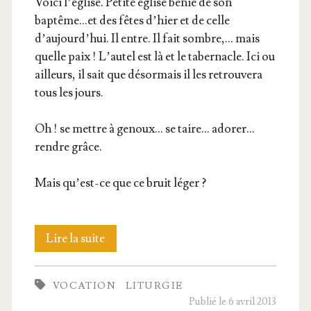
Voi­ci l’église. Petite église bénie de son
baptême…et des fêtes d’hier et de celle
d’aujourd’hui. Il entre. Il fait sombre,… mais
quelle paix ! L’autel est là et le taber­nacle. Ici ou
ailleurs, il sait que désor­mais il les retrou­ve­ra
tous les jours.
Oh ! se mettre à genoux… se taire… ado­rer…
rendre grâce.
Mais qu’est-ce que ce bruit léger ?
Action
Lire la suite
de
VOCATION
LITURGIE
Grâce
Publié le 6 avril 2013