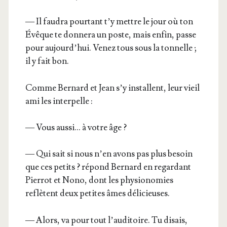
— Il fau­dra pour­tant t’y mettre le jour où ton
Évêque te don­ne­ra un poste, mais enfin, passe
pour aujourd’hui. Venez tous sous la ton­nelle ;
il y fait bon.
Comme Ber­nard et Jean s’y ins­tallent, leur vieil
ami les interpelle :
— Vous aus­si… à votre âge ?
— Qui sait si nous n’en avons pas plus besoin
que ces petits ? répond Ber­nard en regar­dant
Pier­rot et Nono, dont les phy­sio­no­mies
reflètent deux petites âmes délicieuses.
— Alors, va pour tout l’auditoire. Tu disais,