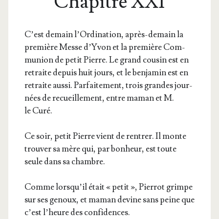
Chapitre XXI
C’est demain l’Ordination, après-demain la
pre­mière Messe d’Yvon et la pre­mière Com­
mu­nion de petit Pierre. Le grand cou­sin est en
retraite depuis huit jours, et le ben­ja­min est en
retraite aus­si. Par­fai­te­ment, trois grandes jour­
nées de recueille­ment, entre maman et M.
le Curé.
Ce soir, petit Pierre vient de ren­trer. Il monte
trou­ver sa mère qui, par bon­heur, est toute
seule dans sa chambre.
Comme lorsqu’il était « petit », Pier­rot grimpe
sur ses genoux, et maman devine sans peine que
c’est l’heure des confidences.