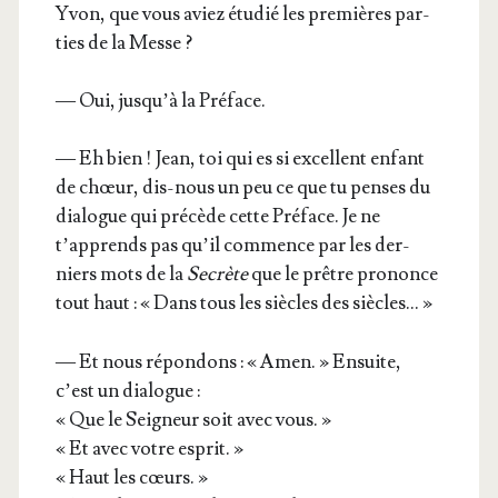
Yvon, que vous aviez étu­dié les pre­mières par­
ties de la Messe ?
— Oui, jusqu’à la Préface.
— Eh bien ! Jean, toi qui es si excellent enfant
de chœur, dis-nous un peu ce que tu penses du
dia­logue qui pré­cède cette Pré­face. Je ne
t’apprends pas qu’il com­mence par les der­
niers mots de la
Secrète
que le prêtre pro­nonce
tout haut : « Dans tous les siècles des siècles… »
— Et nous répon­dons : « Amen. » Ensuite,
c’est un dialogue :
« Que le Sei­gneur soit avec vous. »
« Et avec votre esprit. »
« Haut les cœurs. »