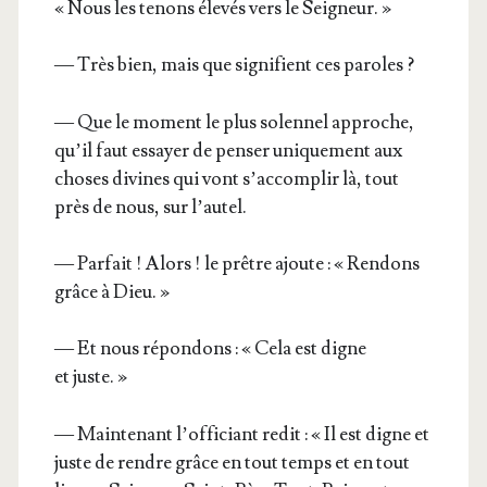
« Nous les tenons éle­vés vers le Seigneur. »
— Très bien, mais que signi­fient ces paroles ?
— Que le moment le plus solen­nel approche,
qu’il faut essayer de pen­ser uni­que­ment aux
choses divines qui vont s’accomplir là, tout
près de nous, sur l’autel.
— Par­fait ! Alors ! le prêtre ajoute : « Ren­dons
grâce à Dieu. »
— Et nous répon­dons : « Cela est digne
et juste. »
— Main­te­nant l’officiant redit : « Il est digne et
juste de rendre grâce en tout temps et en tout