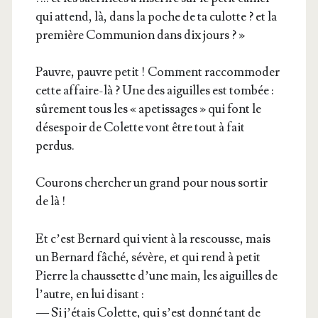
qui attend, là, dans la poche de ta culotte ? et la
pre­mière Com­mu­nion dans dix jours ? »
Pauvre, pauvre petit ! Com­ment rac­com­mo­der
cette affaire-là ? Une des aiguilles est tom­bée :
sûre­ment tous les « ape­tis­sages » qui font le
déses­poir de Colette vont être tout à fait
perdus.
Cou­rons cher­cher un grand pour nous sor­tir
de là !
Et c’est Ber­nard qui vient à la res­cousse, mais
un Ber­nard fâché, sévère, et qui rend à petit
Pierre la chaus­sette d’une main, les aiguilles de
l’autre, en lui disant :
— Si j’étais Colette, qui s’est don­né tant de