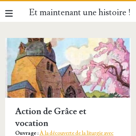
Et maintenant une histoire !
Catégorie :
<span>À
la
découverte
de
Action de Grâce et
la
vocation
liturgie
Ouvrage :
À la découverte de la liturgie avec