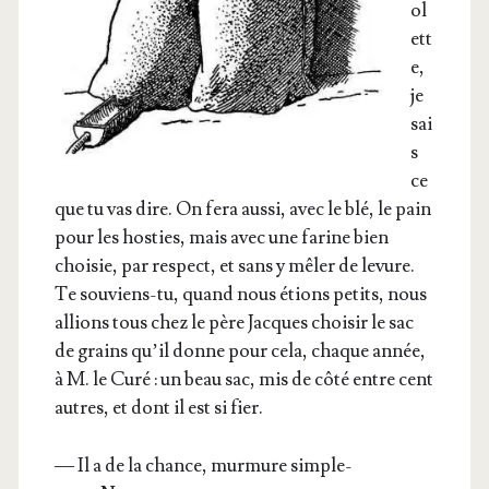
ol
ett
e,
je
sai
s
ce
que tu vas dire. On fera aus­si, avec le blé, le pain
pour les hos­ties, mais avec une farine bien
choi­sie, par res­pect, et sans y mêler de levure.
Te sou­viens-tu, quand nous étions petits, nous
allions tous chez le père Jacques choi­sir le sac
de grains qu’il donne pour cela, chaque année,
à M. le Curé : un beau sac, mis de côté entre cent
autres, et dont il est si fier.
— Il a de la chance, mur­mure sim­ple­