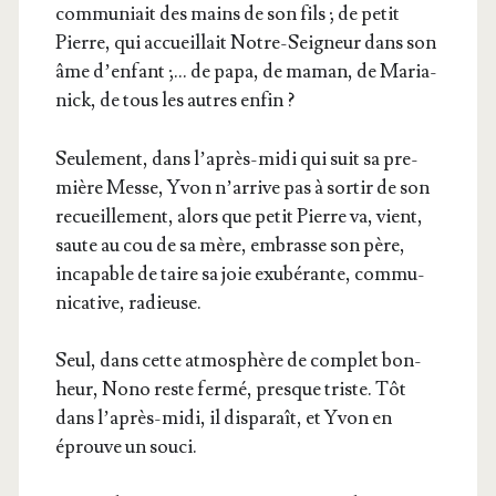
com­mu­niait des mains de son fils ; de petit
Pierre, qui accueillait Notre-Sei­gneur dans son
âme d’enfant ;… de papa, de maman, de Maria­
nick, de tous les autres enfin ?
Seule­ment, dans l’après-midi qui suit sa pre­
mière Messe, Yvon n’arrive pas à sor­tir de son
recueille­ment, alors que petit Pierre va, vient,
saute au cou de sa mère, embrasse son père,
inca­pable de taire sa joie exu­bé­rante, com­mu­
ni­ca­tive, radieuse.
Seul, dans cette atmo­sphère de com­plet bon­
heur, Nono reste fer­mé, presque triste. Tôt
dans l’après-midi, il dis­pa­raît, et Yvon en
éprouve un souci.