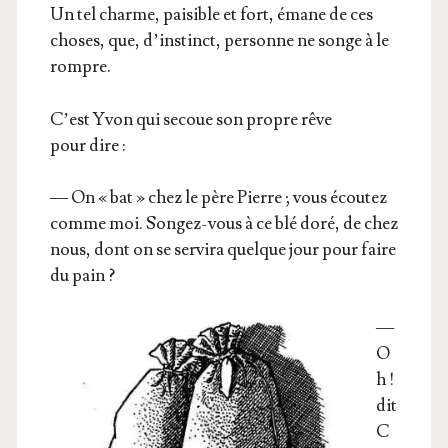
Un tel charme, pai­sible et fort, émane de ces
choses, que, d’instinct, per­sonne ne songe à le
rompre.
C’est Yvon qui secoue son propre rêve
pour dire :
— On « bat » chez le père Pierre ; vous écou­tez
comme moi. Son­gez-vous à ce blé doré, de chez
nous, dont on se ser­vi­ra quelque jour pour faire
du pain ?
—
O
h !
dit
C