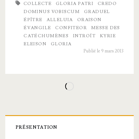
COLLECTE
GLORIA PATRI
CREDO
de
DOMINUS VOBISCUM
GRADUEL
la
ÉPÎTRE
ALLELUIA
ORAISON
ÉVANGILE
CONFITEOR
MESSE DES
Messe
CATÉCHUMÈNES
INTROÏT
KYRIE
et
ELEISON
GLORIA
Publié le 9 mars 2013
Messe
des
Catéchumènes
Barre
latérale
PRÉSENTATION