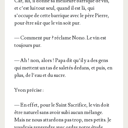
Car, lui, il donne sa meilleure bar­rique de vin,
et c’est lui tout seul, quand il est là, qui
s’occupe de cette bar­rique avec le père Pierre,
pour être sûr que le vin soit pur.
— Com­ment pur ? réclame Nono. Le vin est
tou­jours pur.
— Ah ! non, alors ! Papa dit qu’il y a des gens
qui mettent un tas de sale­tés dedans, et puis, en
plus, de l’eau et du sucre.
Yvon pré­cise :
— En effet, pour le Saint Sacri­fice, le vin doit
être natu­rel sans avoir subi aucun mélange.
Mais ne nous attar­dons pas trop, mes petits. Je
vou­drais reprendre avec ordre notre étude.