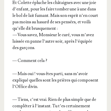
Et Colette épluche les châ­taignes avec une joie
d’enfant, pour les faire tom­ber une à une dans
le bol de lait fumant. Mais son esprit n’en court
pas moins au hasard de ses pen­sées, et voi­là
qu’elle dit brusquement :
— Vous savez, Mon­sieur le curé, vous m’avez
lais­sée en panne l’autre soir, après l’équipée
des garçons.
— Com­ment cela ?
— Mais oui ! vous êtes par­ti, sans m’avoir
expli­qué quelles sont les prières qui com­posent
l’Office divin.
— Tiens, c’est vrai. Rien de plus simple que de
com­plé­ter à l’instant. Tu t’es cer­tai­ne­ment