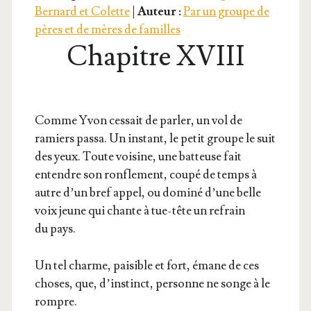
Bernard et Colette
|
Auteur :
Par un groupe de
pères et de mères de familles
Chapitre XVIII
Comme Yvon ces­sait de par­ler, un vol de
ramiers pas­sa. Un ins­tant, le petit groupe le suit
des yeux. Toute voi­sine, une bat­teuse fait
entendre son ron­fle­ment, cou­pé de temps à
autre d’un bref appel, ou domi­né d’une belle
voix jeune qui chante à tue-tête un refrain
du pays.
Un tel charme, pai­sible et fort, émane de ces
choses, que, d’instinct, per­sonne ne songe à le
rompre.