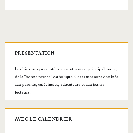
les
litur­
gies
Barre
orientales
latérale
PRÉSENTATION
principale
Les histoires présentées ici sont issues, principalement,
de la “bonne presse” catholique. Ces textes sont destinés
aux parents, catéchistes, éducateurs et aux jeunes
lecteurs.
AVEC LE CALENDRIER