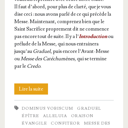
Il faut d’abord, pour plus de clar­té, que je vous
dise ceci : nous avons par­lé de ce qui pré­cède la
Messe. Main­te­nant, com­pre­nez bien que le
Saint Sacri­fice pro­pre­ment dit ne com­mence
pas encore tout de suite. Il y a l’
Intro­duc­tion
ou
pré­lude de la Messe, qui nous entrai­ne­ra
jusqu’au
Gra­duel
, puis encore l’Avant-Messe
ou
Messe des Caté­chu­mènes
, qui se ter­mine
par le
Cre­do
.
Pré­
Lire la suite
lude
DOMINUS VOBISCUM
GRADUEL
de
ÉPÎTRE
ALLELUIA
ORAISON
la
ÉVANGILE
CONFITEOR
MESSE DES