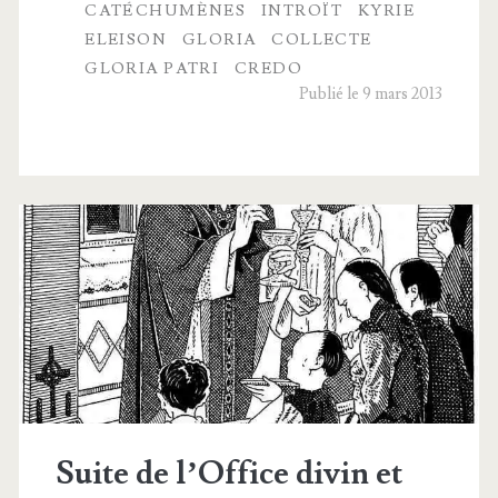
CATÉCHUMÈNES
INTROÏT
KYRIE
Messe
ELEISON
GLORIA
COLLECTE
et
GLORIA PATRI
CREDO
Publié le 9 mars 2013
Messe
des
Catéchumènes
Suite de l’Office divin et