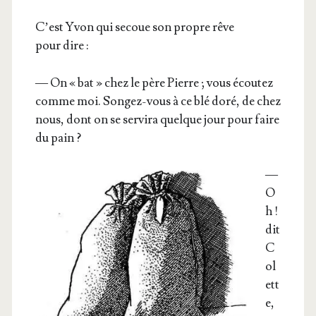
C’est Yvon qui secoue son propre rêve
pour dire :
— On « bat » chez le père Pierre ; vous écou­tez
comme moi. Son­gez-vous à ce blé doré, de chez
nous, dont on se ser­vi­ra quelque jour pour faire
du pain ?
—
O
h !
dit
C
ol
ett
e,