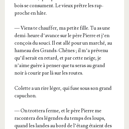
bois se consument. Le vieux prêtre les rap­
proche en hâte.
— Viens te chauf­fer, ma petite fille. Tu as une
demi-heure d’avance sur le père Pierre et j’en
conçois du sou­ci. Il est allé pour un mar­ché, au
hameau des Grands-Chênes ; il m’a pré­ve­nu
qu’il serait en retard, et par cette neige, je
n’aime guère à pen­ser que tu seras au grand
noir à cou­rir par là sur les routes.
Colette a un rire léger, qui fuse sous son grand
capuchon.
— On trot­te­ra ferme, et le père Pierre me
racon­te­ra des légendes du temps des loups,
quand les landes au bord de l’étang étaient des