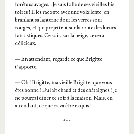
forêts sau­vages… Je suis folle de ses vieilles his­
toires ! Il les raconte avec une voix lente, en
bran­lant sa lan­terne dont les verres sont
rouges, et qui pro­jettent sur la route des lueurs
fan­tas­tiques. Ce soir, sur la neige, ce sera
délicieux.
— En atten­dant, regarde ce que Bri­gitte
t’apporte.
— Oh ! Bri­gitte, ma vieille Bri­gitte, que vous
êtes bonne ! Du lait chaud et des châ­taignes ! Je
ne pour­rai dîner ce soir à la mai­son. Mais, en
atten­dant, ce que ça va être exquis !
* * *