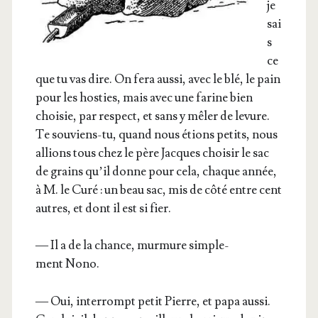
je
sai
s
ce
que tu vas dire. On fera aus­si, avec le blé, le pain
pour les hos­ties, mais avec une farine bien
choi­sie, par res­pect, et sans y mêler de levure.
Te sou­viens-tu, quand nous étions petits, nous
allions tous chez le père Jacques choi­sir le sac
de grains qu’il donne pour cela, chaque année,
à M. le Curé : un beau sac, mis de côté entre cent
autres, et dont il est si fier.
— Il a de la chance, mur­mure sim­ple­
ment Nono.
— Oui, inter­rompt petit Pierre, et papa aus­si.