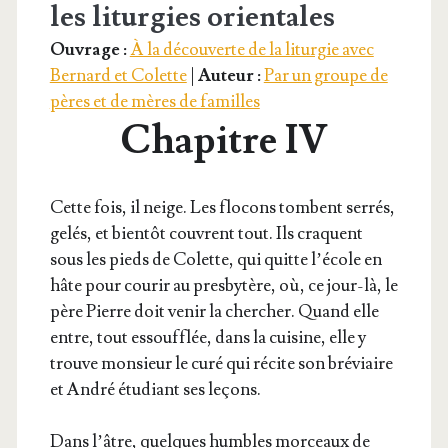
les liturgies orientales
Ouvrage :
À la découverte de la liturgie avec
Bernard et Colette
|
Auteur :
Par un groupe de
pères et de mères de familles
Chapitre IV
Cette fois, il neige. Les flo­cons tombent ser­rés,
gelés, et bien­tôt couvrent tout. Ils craquent
sous les pieds de Colette, qui quitte l’école en
hâte pour cou­rir au pres­by­tère, où, ce jour-là, le
père Pierre doit venir la cher­cher. Quand elle
entre, tout essouf­flée, dans la cui­sine, elle y
trouve mon­sieur le curé qui récite son bré­viaire
et André étu­diant ses leçons.
Dans l’âtre, quelques humbles mor­ceaux de