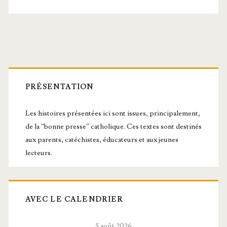
Pierre
et
Érasme,
Barre
Martyrs
latérale
PRÉSENTATION
principale
Les histoires présentées ici sont issues, principalement,
de la “bonne presse” catholique. Ces textes sont destinés
aux parents, catéchistes, éducateurs et aux jeunes
lecteurs.
AVEC LE CALENDRIER
5 août 2026