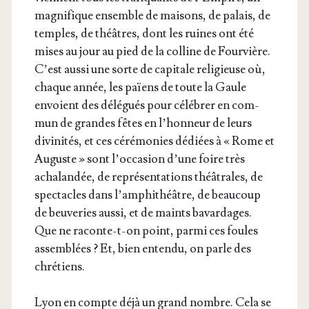
magni­fique ensemble de mai­sons, de palais, de
temples, de théâtres, dont les ruines ont été
mises au jour au pied de la col­line de Four­vière.
C’est aus­si une sorte de capi­tale reli­gieuse où,
chaque année, les païens de toute la Gaule
envoient des délé­gués pour célé­brer en com­
mun de grandes fêtes en l’honneur de leurs
divi­ni­tés, et ces céré­mo­nies dédiées à « Rome et
Auguste » sont l’occasion d’une foire très
acha­lan­dée, de repré­sen­ta­tions théâ­trales, de
spec­tacles dans l’amphithéâtre, de beau­coup
de beu­ve­ries aus­si, et de maints bavar­dages.
Que ne raconte-t-on point, par­mi ces foules
assem­blées ? Et, bien enten­du, on parle des
chrétiens.
Lyon en compte déjà un grand nombre. Cela se