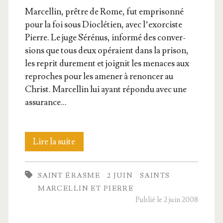
Mar­cel­lin, prêtre de Rome, fut empri­son­né
pour la foi sous Dio­clé­tien, avec l’exor­ciste
Pierre. Le juge Séré­nus, infor­mé des conver­
sions que tous deux opé­raient dans la pri­son,
les reprit dure­ment et joi­gnit les menaces aux
reproches pour les ame­ner à renon­cer au
Christ. Mar­cel­lin lui ayant répon­du avec une
assurance…
Les
Lire la suite
saints
SAINT ÉRASME
2 JUIN
SAINTS
Mar­
MARCELLIN ET PIERRE
cel­
Publié le 2 juin 2008
lin,