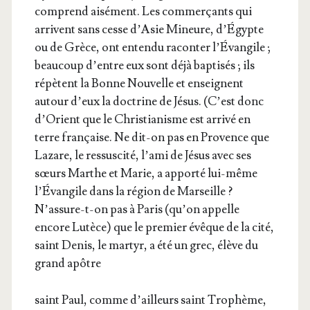
com­prend aisé­ment. Les com­mer­çants qui
arrivent sans cesse d’Asie Mineure, d’Égypte
ou de Grèce, ont enten­du racon­ter l’Évangile ;
beau­coup d’entre eux sont déjà bap­ti­sés ; ils
répètent la Bonne Nou­velle et enseignent
autour d’eux la doc­trine de Jésus. (C’est donc
d’Orient que le Chris­tia­nisme est arri­vé en
terre fran­çaise. Ne dit-on pas en Pro­vence que
Lazare, le res­sus­ci­té, l’ami de Jésus avec ses
sœurs Marthe et Marie, a appor­té lui-même
l’Évangile dans la région de Mar­seille ?
N’assure-t-on pas à Paris (qu’on appelle
encore Lutèce) que le pre­mier évêque de la cité,
saint Denis, le mar­tyr, a été un grec, élève du
grand apôtre
saint Paul, comme d’ailleurs saint Tro­phème,