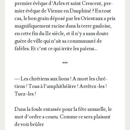
pre­mier évêque d’Arles et saint Cres­cent, pre­
mier évêque de Vienne en Dau­phi­né ? En tout
cas, le bon grain dépo­sé par les Orien­taux a pris
magni­fi­que­ment racine dans la terre gau­loise,
en cette fin du IIe siècle, et il n’y a sans doute
guère de ville qui n’ait sa com­mu­nau­té de
fidèles. Et c’est ce qui irrite les païens…
***
— Les chré­tiens aux lions ! A mort les chré­
tiens ! Tous à l’amphithéâtre ! Arrê­tez ‑les !
Tuez ‑les !
Dans la foule entas­sée pour la fête annuelle, le
mot d’ordre a cou­ru. Comme ce sera plai­sant
de voir brûler