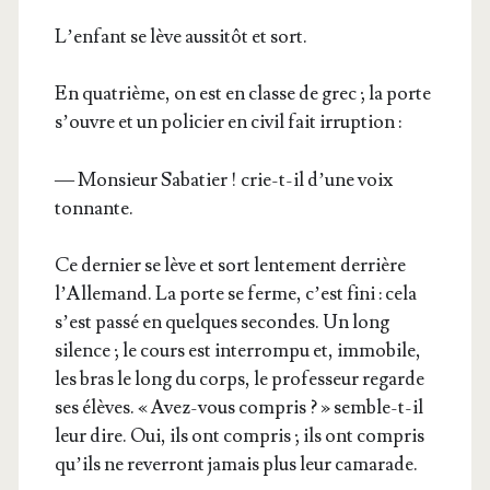
L’en­fant se lève aus­si­tôt et sort.
En qua­trième, on est en classe de grec ; la porte
s’ouvre et un poli­cier en civil fait irruption :
— Mon­sieur Saba­tier ! crie-t-il d’une voix
tonnante.
Ce der­nier se lève et sort len­te­ment der­rière
l’Al­le­mand. La porte se ferme, c’est fini : cela
s’est pas­sé en quelques secondes. Un long
silence ; le cours est inter­rom­pu et, immo­bile,
les bras le long du corps, le pro­fes­seur regarde
ses élèves. « Avez-vous com­pris ? » semble-t-il
leur dire. Oui, ils ont com­pris ; ils ont com­pris
qu’ils ne rever­ront jamais plus leur camarade.