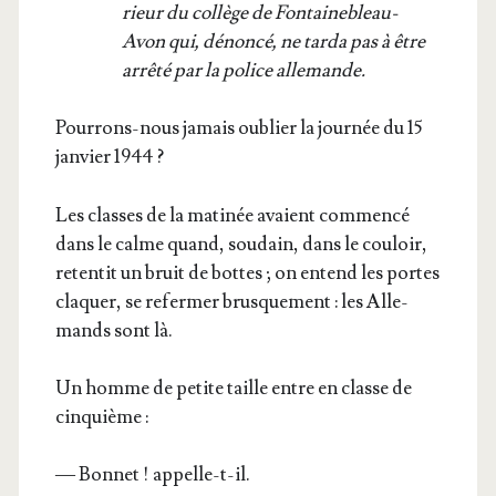
rieur du col­lège de Fon­tai­ne­bleau-
Avon qui, dénon­cé, ne tar­da pas à être
arrê­té par la police allemande.
Pour­rons-nous jamais oublier la jour­née du 15
jan­vier 1944 ?
Les classes de la mati­née avaient com­men­cé
dans le calme quand, sou­dain, dans le cou­loir,
reten­tit un bruit de bottes ; on entend les portes
cla­quer, se refer­mer brus­que­ment : les Alle­
mands sont là.
Un homme de petite taille entre en classe de
cinquième :
— Bon­net ! appelle-t-il.