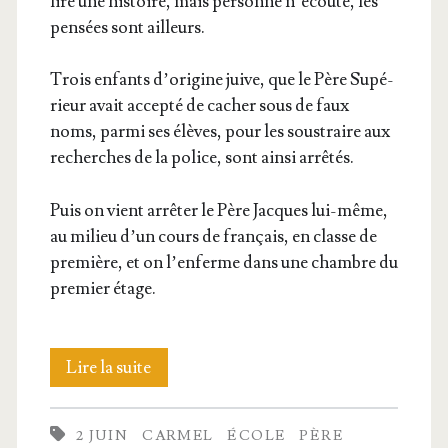
lire une his­toire, mais per­sonne n’é­coute, les
pen­sées sont ailleurs.
Trois enfants d’o­ri­gine juive, que le Père Supé­
rieur avait accep­té de cacher sous de faux
noms, par­mi ses élèves, pour les sous­traire aux
recherches de la police, sont ain­si arrêtés.
Puis on vient arrê­ter le Père Jacques lui-même,
au milieu d’un cours de fran­çais, en classe de
pre­mière, et on l’en­ferme dans une chambre du
pre­mier étage.
Père
Lire la suite
Jacques
2 JUIN
CARMEL
ÉCOLE
PÈRE
de