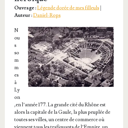
Ouvrage :
Légende dorée de mes filleuls
|
Auteur :
Daniel-Rops
N
ou
s
so
m
m
es
à
Ly
on
,en l’année 177. La grande cité du Rhône est
alors la capi­tale de la Gaule, la plus peu­plée de
toutes ses villes, un centre de com­merce où
viennent tous les tra­fi­quants de l’Empire, un