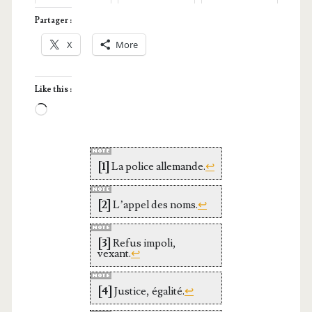
Louise
Catiche
Partager :
X
More
Like this :
Loa­
ding…
[1]
La police alle­mande.
↩
[2]
L’ap­pel des noms.
↩
[3]
Refus impo­li,
vexant.
↩
[4]
Jus­tice, éga­li­té.
↩