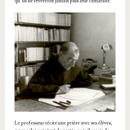
qu’ils ne rever­ront jamais plus leur camarade.
Le pro­fes­seur récite une prière avec ses élèves,