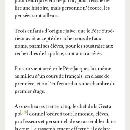
pour celui qui vient de par­tir, puis il essaie de
lire une his­toire, mais per­sonne n’é­coute, les
pen­sées sont ailleurs.
Trois enfants d’o­ri­gine juive, que le Père Supé­
rieur avait accep­té de cacher sous de faux
noms, par­mi ses élèves, pour les sous­traire aux
recherches de la police, sont ain­si arrêtés.
Puis on vient arrê­ter le Père Jacques lui-même,
au milieu d’un cours de fran­çais, en classe de
pre­mière, et on l’en­ferme dans une chambre du
pre­mier étage.
A onze heures trente-cinq, le chef de la Ges­ta­
[
1
]
po
donne l’ordre à tout le monde, élèves,
pro­fes­seurs et per­son­nel, de se ras­sem­bler dans
la cour. Le ras­sem­ble­ment effec­tué, il déclare