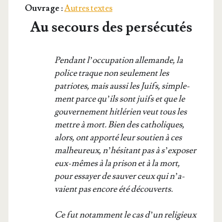
Ouvrage :
Autres textes
Au secours des persécutés
Pen­dant l’oc­cu­pa­tion alle­mande, la
police traque non seule­ment les
patriotes, mais aus­si les Juifs, sim­ple­
ment parce qu’ils sont juifs et que le
gou­ver­ne­ment hit­lé­rien veut tous les
mettre à mort. Bien des catho­liques,
alors, ont appor­té leur sou­tien à ces
mal­heu­reux, n’hé­si­tant pas à s’ex­po­ser
eux-mêmes à la pri­son et à la mort,
pour essayer de sau­ver ceux qui n’a­
vaient pas encore été découverts.
Ce fut notam­ment le cas d’un reli­gieux