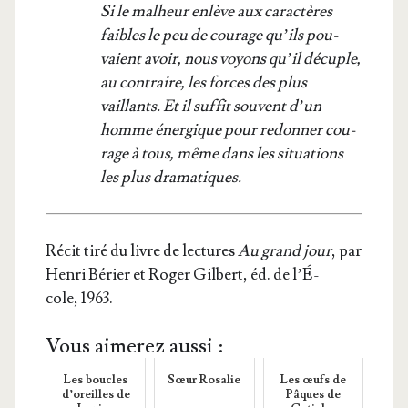
Si le mal­heur enlève aux carac­tères
faibles le peu de cou­rage qu’ils pou­
vaient avoir, nous voyons qu’il décuple,
au contraire, les forces des plus
vaillants. Et il suf­fit sou­vent d’un
homme éner­gique pour redon­ner cou­
rage à tous, même dans les situa­tions
les plus dramatiques.
Récit tiré du livre de lec­tures
Au grand jour
, par
Hen­ri Bérier et Roger Gil­bert, éd. de l’É­
cole, 1963.
Vous aimerez aussi :
Les boucles
Sœur Rosalie
Les œufs de
d’oreilles de
Pâques de