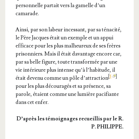
per­son­nelle par­tait vers la gamelle d’un
camarade.
Ain­si, par son labeur inces­sant, par sa téna­ci­té,
le Père Jacques était un exemple et un appui
effi­cace pour les plus mal­heu­reux de ses frères
pri­son­niers. Mais il était davan­tage encore car,
par sa belle figure, toute trans­for­mée par une
vie inté­rieure plus intense qu’à l’ha­bi­tude, il
[
5
]
était deve­nu comme un pôle d’at­trac­tion
pour les plus décou­ra­gés et sa pré­sence, sa
parole, étaient comme une lumière paci­fiante
dans cet enfer.
D’a­près les témoi­gnages recueillis par le R.
P. PHILIPPE.