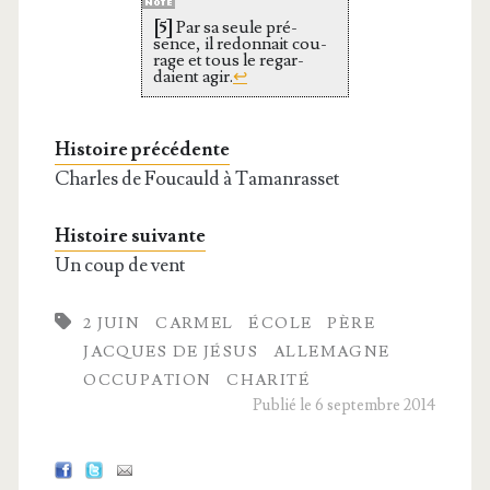
[5]
Par sa seule pré­
sence, il redon­nait cou­
rage et tous le regar­
daient agir.
↩
Histoire précédente
Charles de Foucauld à Tamanrasset
Histoire suivante
Un coup de vent
2 JUIN
CARMEL
ÉCOLE
PÈRE
JACQUES DE JÉSUS
ALLEMAGNE
OCCUPATION
CHARITÉ
Publié le 6 septembre 2014