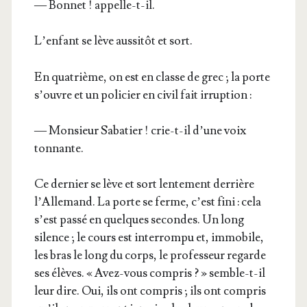
— Bon­net ! appelle-t-il.
L’en­fant se lève aus­si­tôt et sort.
En qua­trième, on est en classe de grec ; la porte
s’ouvre et un poli­cier en civil fait irruption :
— Mon­sieur Saba­tier ! crie-t-il d’une voix
tonnante.
Ce der­nier se lève et sort len­te­ment der­rière
l’Al­le­mand. La porte se ferme, c’est fini : cela
s’est pas­sé en quelques secondes. Un long
silence ; le cours est inter­rom­pu et, immo­bile,
les bras le long du corps, le pro­fes­seur regarde
ses élèves. « Avez-vous com­pris ? » semble-t-il
leur dire. Oui, ils ont com­pris ; ils ont com­pris