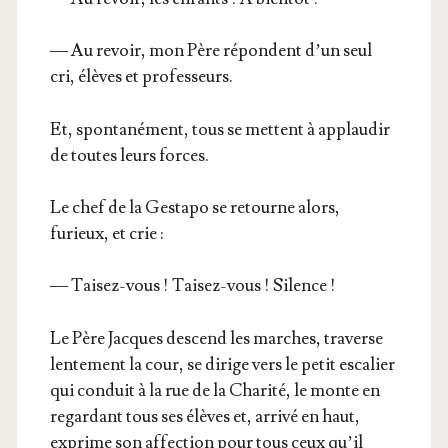
— Au revoir, mon Père répondent d’un seul
cri, élèves et professeurs.
Et, spon­ta­né­ment, tous se mettent à applau­dir
de toutes leurs forces.
Le chef de la Ges­ta­po se retourne alors,
furieux, et crie :
— Tai­sez-vous ! Tai­sez-vous ! Silence !
Le Père Jacques des­cend les marches, tra­verse
len­te­ment la cour, se dirige vers le petit esca­lier
qui conduit à la rue de la Cha­ri­té, le monte en
regar­dant tous ses élèves et, arri­vé en haut,
exprime son affec­tion pour tous ceux qu’il