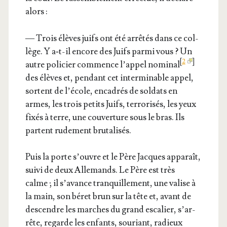
alors :
— Trois élèves juifs ont été arrê­tés dans ce col­
lège. Y a‑t-il encore des Juifs par­mi vous ? Un
[
2
]
autre poli­cier com­mence l’ap­pel nomi­nal
des élèves et, pen­dant cet inter­mi­nable appel,
sortent de l’é­cole, enca­drés de sol­dats en
armes, les trois petits Juifs, ter­ro­ri­sés, les yeux
fixés à terre, une cou­ver­ture sous le bras. Ils
partent rude­ment brutalisés.
Puis la porte s’ouvre et le Père Jacques appa­raît,
sui­vi de deux Alle­mands. Le Père est très
calme ; il s’a­vance tran­quille­ment, une valise à
la main, son béret brun sur la tête et, avant de
des­cendre les marches du grand esca­lier, s’ar­
rête, regarde les enfants, sou­riant, radieux