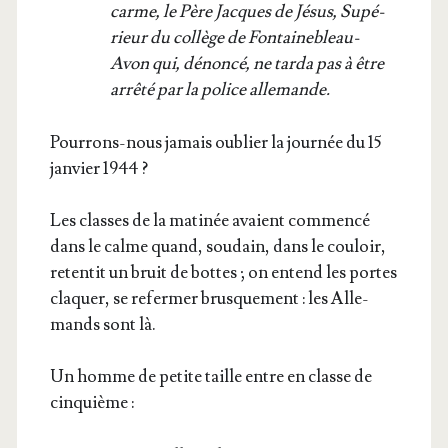
carme, le Père Jacques de Jésus, Supé­
rieur du col­lège de Fon­tai­ne­bleau-
Avon qui, dénon­cé, ne tar­da pas à être
arrê­té par la police allemande.
Pour­rons-nous jamais oublier la jour­née du 15
jan­vier 1944 ?
Les classes de la mati­née avaient com­men­cé
dans le calme quand, sou­dain, dans le cou­loir,
reten­tit un bruit de bottes ; on entend les portes
cla­quer, se refer­mer brus­que­ment : les Alle­
mands sont là.
Un homme de petite taille entre en classe de
cinquième :