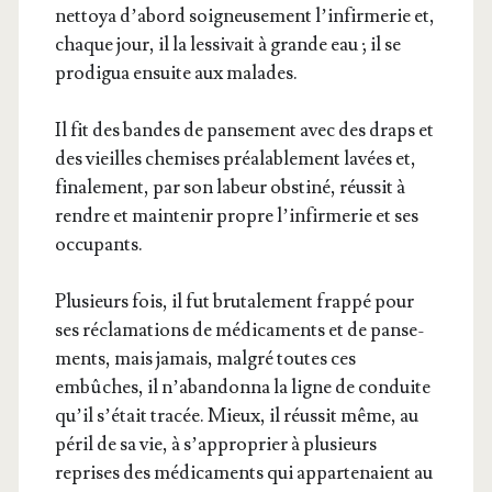
net­toya d’a­bord soi­gneu­se­ment l’in­fir­me­rie et,
chaque jour, il la les­si­vait à grande eau ; il se
pro­di­gua ensuite aux malades.
Il fit des bandes de pan­se­ment avec des draps et
des vieilles che­mises préa­la­ble­ment lavées et,
fina­le­ment, par son labeur obs­ti­né, réus­sit à
rendre et main­te­nir propre l’in­fir­me­rie et ses
occupants.
Plu­sieurs fois, il fut bru­ta­le­ment frap­pé pour
ses récla­ma­tions de médi­ca­ments et de pan­se­
ments, mais jamais, mal­gré toutes ces
embûches, il n’a­ban­don­na la ligne de conduite
qu’il s’é­tait tra­cée. Mieux, il réus­sit même, au
péril de sa vie, à s’ap­pro­prier à plu­sieurs
reprises des médi­ca­ments qui appar­te­naient au