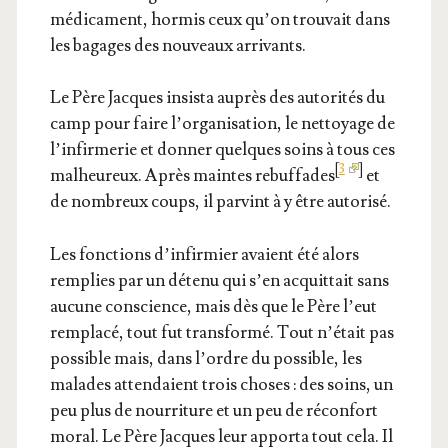
médi­ca­ment, hor­mis ceux qu’on trou­vait dans
les bagages des nou­veaux arrivants.
Le Père Jacques insis­ta auprès des auto­ri­tés du
camp pour faire l’or­ga­ni­sa­tion, le net­toyage de
l’in­fir­me­rie et don­ner quelques soins à tous ces
[
3
]
mal­heu­reux. Après maintes rebuf­fades
et
de nom­breux coups, il par­vint à y être autorisé.
Les fonc­tions d’in­fir­mier avaient été alors
rem­plies par un déte­nu qui s’en acquit­tait sans
aucune conscience, mais dès que le Père l’eut
rem­pla­cé, tout fut trans­for­mé. Tout n’é­tait pas
pos­sible mais, dans l’ordre du pos­sible, les
malades atten­daient trois choses : des soins, un
peu plus de nour­ri­ture et un peu de récon­fort
moral. Le Père Jacques leur appor­ta tout cela. Il