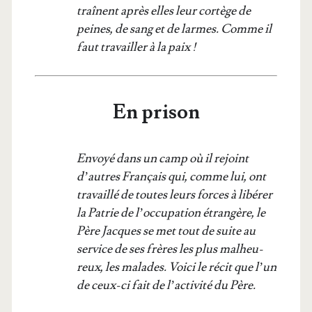
traînent après elles leur cor­tège de
peines, de sang et de larmes. Comme il
faut tra­vailler à la paix !
En prison
Envoyé dans un camp où il rejoint
d’autres Fran­çais qui, comme lui, ont
tra­vaillé de toutes leurs forces à libé­rer
la Patrie de l’oc­cu­pa­tion étran­gère, le
Père Jacques se met tout de suite au
ser­vice de ses frères les plus mal­heu­
reux, les malades. Voi­ci le récit que l’un
de ceux-ci fait de l’ac­ti­vi­té du Père.