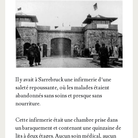
Il y avait à Sar­re­bruck une infir­me­rie d’une
sale­té repous­sante, où les malades étaient
aban­don­nés sans soins et presque sans
nourriture.
Cette infir­me­rie était une chambre prise dans
un bara­que­ment et conte­nant une quin­zaine de
lits à deux étages. Aucun soin médi­cal, aucun