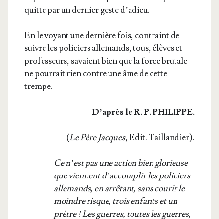
quitte par un der­nier geste d’adieu.
En le voyant une der­nière fois, contraint de
suivre les poli­ciers alle­mands, tous, élèves et
pro­fes­seurs, savaient bien que la force bru­tale
ne pour­rait rien contre une âme de cette
trempe.
D’a­près le R. P. PHILIPPE.
(
Le Père Jacques
, Edit. Taillandier).
Ce n’est pas une action bien glo­rieuse
que viennent d’ac­com­plir les poli­ciers
alle­mands, en arrê­tant, sans cou­rir le
moindre risque, trois enfants et un
prêtre ! Les guerres, toutes les guerres,