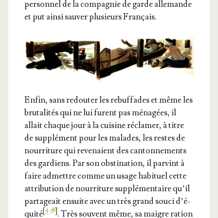
per­son­nel de la com­pa­gnie de garde alle­mande
et put ain­si sau­ver plu­sieurs Français.
Enfin, sans redou­ter les rebuf­fades et même les
bru­ta­li­tés qui ne lui furent pas ména­gées, il
allait chaque jour à la cui­sine récla­mer, à titre
de sup­plé­ment pour les malades, les restes de
nour­ri­ture qui reve­naient des can­ton­ne­ments
des gar­diens. Par son obs­ti­na­tion, il par­vint à
faire admettre comme un usage habi­tuel cette
attri­bu­tion de nour­ri­ture sup­plé­men­taire qu’il
par­ta­geait ensuite avec un très grand sou­ci d’é­
[
4
]
qui­té
. Très sou­vent même, sa maigre ration