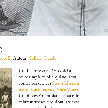
e
oire II
|
Auteur :
Solhac, Claude
Une his­toire vraie ? En voi­ci une
toute simple et jolie, qui nous fut
contée par une des
Sœurs Mis­sion­
naires-Caté­chistes
d’
Alice Munet
.
Une de ces Sœurs blanches au calme
et lumi­neux sou­rire, dont la vie est