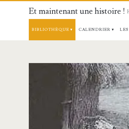
Et maintenant une histoire !
BIBLIOTHÈQUE
CALENDRIER
LES
Catégorie :
<span>Fêtes
de
la
Vierge</span>