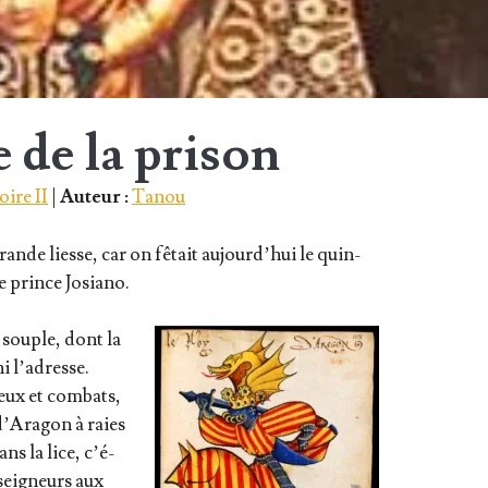
de la prison
oire II
|
Auteur :
Tanou
rande liesse, car on fêtait aujourd’­hui le quin­
 le prince Josiano.
 souple, dont la
i l’a­dresse.
jeux et com­bats,
d’A­ra­gon à raies
ns la lice, c’é­
sei­gneurs aux