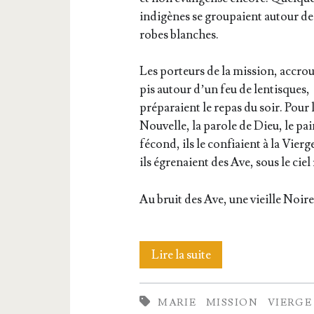
indi­gènes se grou­paient autour de
robes blanches.
Les por­teurs de la mis­sion, accro
pis autour d’un feu de len­tisques,
pré­pa­raient le repas du soir. Pour 
Nou­velle, la parole de Dieu, le pai
fécond, ils le confiaient à la Vierg
ils égre­naient des Ave, sous le ciel
Au bruit des Ave, une vieille Noir
Sainte
Lire la suite
Marie
MARIE
MISSION
VIERGE