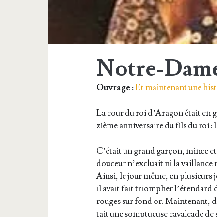
Notre-Dame 
Ouvrage :
Et maintenant une hist
La cour du roi d’A­ra­gon était en g
zième anni­ver­saire du fils du roi :
C’é­tait un grand gar­çon, mince et
dou­ceur n’ex­cluait ni la vaillance n
Ain­si, le jour même, en plu­sieurs 
il avait fait triom­pher l’é­ten­dard 
rouges sur fond or. Main­te­nant, da
tait une somp­tueuse caval­cade de 