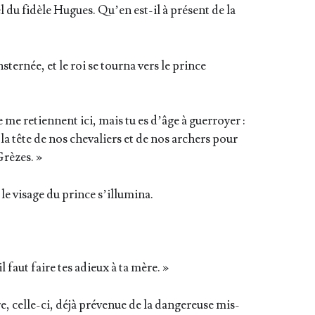
l du fidèle Hugues. Qu’en est-il à pré­sent de la
ter­née, et le roi se tour­na vers le prince
 me retiennent ici, mais tu es d’âge à guer­royer :
à la tête de nos che­va­liers et de nos archers pour
Grèzes. »
le visage du prince s’illumina.
il faut faire tes adieux à ta mère. »
 celle-ci, déjà pré­ve­nue de la dan­ge­reuse mis­