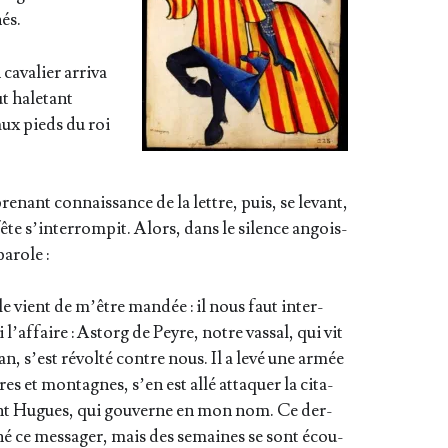
és.
cava­lier arri­va
ut hale­tant
aux pieds du roi
pre­nant connais­sance de la lettre, puis, se levant,
 fête s’in­ter­rom­pit. Alors, dans le silence angois­
parole :
e vient de m’être man­dée : il nous faut inter­
l’af­faire : Astorg de Peyre, notre vas­sal, qui vit
, s’est révol­té contre nous. Il a levé une armée
ères et mon­tagnes, s’en est allé atta­quer la cita­
lant Hugues, qui gou­verne en mon nom. Ce der­
hé ce mes­sa­ger, mais des semaines se sont écou­