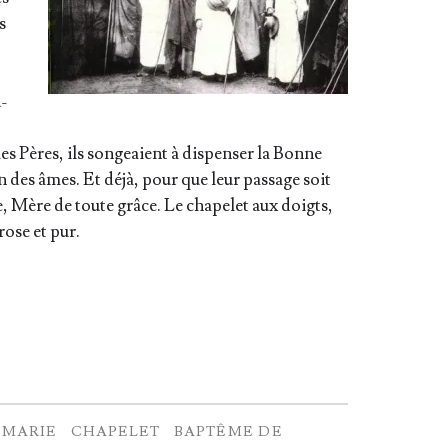
s
u­
les Pères, ils son­geaient à dis­pen­ser la Bonne
n des âmes. Et déjà, pour que leur pas­sage soit
e, Mère de toute grâce. Le cha­pe­let aux doigts,
 rose et pur.
e
 MARIE
CHAPELET
BAPTÊME DE