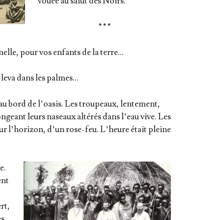
vouée au salut des Noirs.
* * *
elle, pour vos enfants de la terre…
e leva dans les palmes…
 au bord de l’oa­sis. Les trou­peaux, len­te­ment,
n­geant leurs naseaux alté­rés dans l’eau vive. Les
sur l’ho­ri­zon, d’un rose-feu. L’heure était pleine
e.
ent
rt,
es