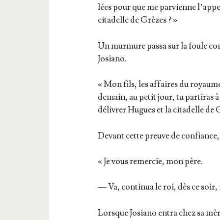
lées pour que me par­vienne l’ap­pe
cita­delle de Grèzes ? »
Un mur­mure pas­sa sur la foule cons
Josiano.
« Mon fils, les affaires du royaume
demain, au petit jour, tu par­ti­ras 
déli­vrer Hugues et la cita­delle de 
Devant cette preuve de confiance, 
« Je vous remer­cie, mon père.
— Va, conti­nua le roi, dès ce soir, 
Lorsque Josia­no entra chez sa mère,