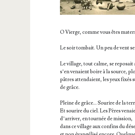
O Vierge, comme vous êtes mater­n
Le soir tom­bait. Un peu de vent s
Le vil­lage, tout calme, se repo­sait
s’en venaient boire à la source, plo
pâtres atten­daient, les yeux fixés 
de grâce.
Pleine de grâce… Sou­rire de la terr
Et sou­rire du ciel. Les Pères venai
d’ar­ri­ver, en tour­née de mis­sion,
dans ce vil­lage aux confins du dése
et non évan­gé­li­sé encore. Quelqu