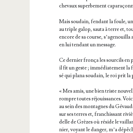
che­vaux super­be­ment caparaçonn
Mais sou­dain, fen­dant la foule, un 
au triple galop, sau­ta à terre et, to
encore de sa course, s’a­ge­nouilla 
en lui ten­dant un message.
Ce der­nier fron­ça les sour­cils en 
il fit un geste ; immé­dia­te­ment la
sé qui pla­na sou­dain, le roi prit la 
« Mes amis, une bien triste nou­vell
rompre toutes réjouis­sances. Voi­ci 
au sein des mon­tagnes du Gévau­dan
sur ses terres et, fran­chis­sant rivi
delle de Grèzes où réside le vail
nier, voyant le dan­ger, m’a dépê­c