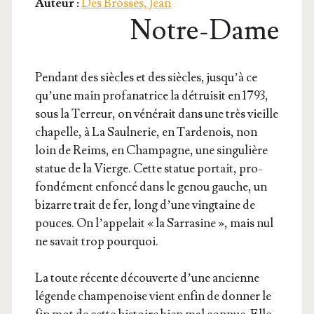
Auteur :
Des Brosses, Jean
Notre-Dame
Pen­dant des siècles et des siècles, jus­qu’à ce
qu’une main pro­fa­na­trice la détrui­sit en 1793,
sous la Ter­reur, on véné­rait dans une très vieille
cha­pelle, à La Saul­ne­rie, en Tar­de­nois, non
loin de Reims, en Cham­pagne, une sin­gu­lière
sta­tue de la Vierge. Cette sta­tue por­tait, pro­
fon­dé­ment enfon­cé dans le genou gauche, un
bizarre trait de fer, long d’une ving­taine de
pouces. On l’ap­pe­lait « la Sar­ra­sine », mais nul
ne savait trop pourquoi.
La toute récente décou­verte d’une ancienne
légende cham­pe­noise vient enfin de don­ner le