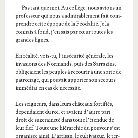
— Pas tant que moi. Au col­lège, nous avions un
pro­fes­seur qui nous a admi­ra­ble­ment fait com­
prendre cette époque de la Féo­da­li­té. Je la
connais à fond, j’en sais par cœur toutes les
grandes lignes.
En réa­li­té, vois-tu, l’in­sé­cu­ri­té géné­rale, les
inva­sions des Nor­mands, puis des Sar­ra­zins,
obli­geaient les peuples à recou­rir à une sorte de
patro­nage, qui pou­vait appor­ter son secours
immé­diat en cas de nécessité.
Les sei­gneurs, dans leurs châ­teaux for­ti­fiés,
dépen­daient du roi, et avaient d’autre part
droit de suze­rai­ne­té dans toute l’é­ten­due de
leur fief. Toute une hié­rar­chie du pou­voir s’est
orga­ni­sée ain­si. L’ar­ti­san, le culti­va­teur, le ter­