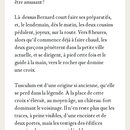
être amusant !
Là-des­sus Ber­nard court faire ses pré­pa­ra­tifs,
et, le len­de­main, dès le matin, les deux cou­sins
pédalent, joyeux, sur la route. Vers 8 heures,
alors qu’il com­mence déjà à faire chaud, les
deux gar­çons pénètrent dans la petite ville
actuelle, et se dirigent, à pied cette fois et le
guide à la main, vers le rocher que domine
une croix.
Tus­cu­lum est d’une ori­gine si ancienne, qu’elle
se perd dans la légende. À la place de cette
croix s’é­le­vait, au moyen âge, un châ­teau-fort
domi­nant le voi­si­nage. Il n’en reste plus que les
traces, à peine visibles, d’une enceinte et de
deux portes, mais les ves­tiges des édi­fices