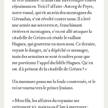
m’être man­dée : il nous faut inter­rompre toutes
réjouis­sances. Voi­ci l’af­faire : Astorg de Peyre,
notre vas­sal, qui vit au sein des mon­tagnes du
Gévau­dan, s’est révol­té contre nous. Il a levé
une armée sur ses terres et, fran­chis­sant
rivières et mon­tagnes, s’en est allé atta­quer la
cita­delle de Grèzes où réside le vaillant
Hugues, qui gou­verne en mon nom. Ce der­nier,
voyant le dan­ger, m’a dépê­ché ce mes­sa­ger,
mais des semaines se sont écou­lées pour que
me par­vienne l’ap­pel du fidèle Hugues. Qu’en
est-il à pré­sent de la cita­delle de Grèzes ? »
Un mur­mure pas­sa sur la foule conster­née, et le
roi se tour­na vers le prince Josiano.
« Mon fils, les affaires du royaume me
retiennent ici, mais tu es d’âge à guer­royer :