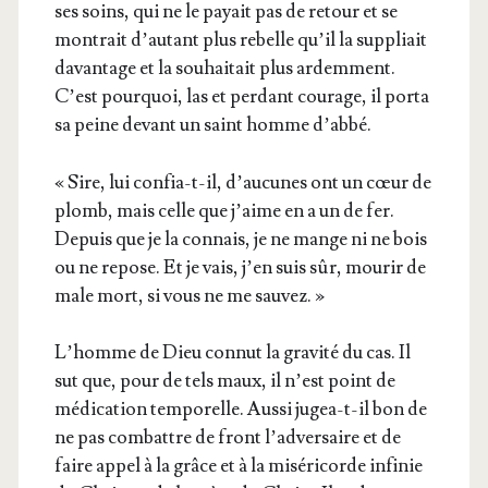
ses soins, qui ne le payait pas de retour et se
mon­trait d’au­tant plus rebelle qu’il la sup­pliait
davan­tage et la sou­hai­tait plus ardem­ment.
C’est pour­quoi, las et per­dant cou­rage, il por­ta
sa peine devant un saint homme d’abbé.
« Sire, lui confia-t-il, d’au­cunes ont un cœur de
plomb, mais celle que j’aime en a un de fer.
Depuis que je la connais, je ne mange ni ne bois
ou ne repose. Et je vais, j’en suis sûr, mou­rir de
male mort, si vous ne me sauvez. »
L’homme de Dieu connut la gra­vi­té du cas. Il
sut que, pour de tels maux, il n’est point de
médi­ca­tion tem­po­relle. Aus­si jugea-t-il bon de
ne pas com­battre de front l’ad­ver­saire et de
faire appel à la grâce et à la misé­ri­corde infi­nie