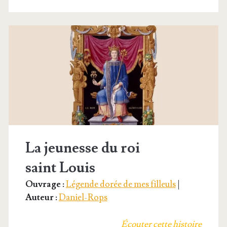
au
Moyen-
Age
La jeunesse du roi
saint Louis
Ouvrage :
Légende dorée de mes filleuls
|
Auteur :
Daniel-Rops
Écou­ter cette histoire