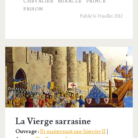
CHEVALIER
MIRACLE
PRINCE
la
PRISON
Publié le 14 juillet 2012
prison
La Vierge sarrasine
Ouvrage :
Et maintenant une histoire II
|