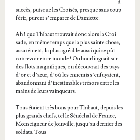
d
suc­cès, puisque les Croi­sés, presque sans coup
férir, purent s’emparer de Damiette.
Ah ! que Thi­baut trou­vait donc alors la Croi­
sade, en même temps que la plus sainte chose,
assu­ré­ment, la plus agréable aus­si qui se pût
conce­voir en ce monde ! On bour­lin­guait sur
des flots magni­fiques, on décou­vrait des pays
d’or et d’a­zur, d’où les enne­mis s’en­fuyaient,
aban­don­nant d’i­nes­ti­mables tré­sors entre les
mains de leurs vainqueurs.
Tous étaient très bons pour Thi­baut, depuis les
plus grands chefs, tel le Séné­chal de France,
Mon­sei­gneur de Join­ville, jus­qu’au der­nier des
sol­dats. Tous