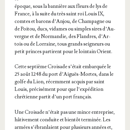
époque, sous la ban­nière aux fleurs de lys de
France, à la suite du très saint roi Louis IX,
comtes et barons d’An­jou, de Cham­pagne ou
de Poi­tou, ducs, vidames ou simples sires d’Au­
vergne et de Nor­man­die, des Flandres, d’Ar­
tois ou de Lor­raine, tous grands sei­gneurs ou
petit princes par­tirent pour le loin­tain Orient.
Cette sep­tième Croi­sade s’é­tait embar­quée le
25 août 1248 du port d’Aiguës-Mortes, dans le
golfe du Lion, récem­ment acquis par saint
Louis, pré­ci­sé­ment pour que l’expédition
chré­tienne par­tit d’un port français.
Une Croi­sade n’é­tait pas une mince entre­prise,
hâti­ve­ment conduite et bien­tôt ter­mi­née. Les
armées s’é­bran­laient pour plu­sieurs années et,