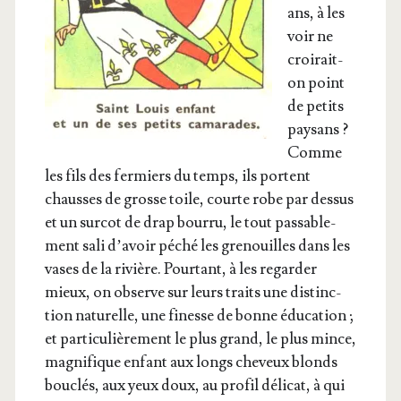
ans, à les
voir ne
croi­rait-
on point
de petits
pay­sans ?
Comme
les fils des fer­miers du temps, ils portent
chausses de grosse toile, courte robe par des­sus
et un sur­cot de drap bour­ru, le tout pas­sa­ble­
ment sali d’a­voir péché les gre­nouilles dans les
vases de la rivière. Pour­tant, à les regar­der
mieux, on observe sur leurs traits une dis­tinc­
tion natu­relle, une finesse de bonne édu­ca­tion ;
et par­ti­cu­liè­re­ment le plus grand, le plus mince,
magni­fique enfant aux longs che­veux blonds
bou­clés, aux yeux doux, au pro­fil déli­cat, à qui