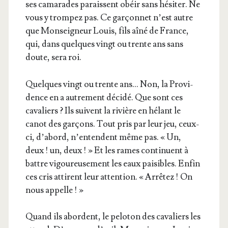
ses cama­rades paraissent obéir sans hési­ter. Ne
vous y trom­pez pas. Ce gar­çon­net n’est autre
que Mon­sei­gneur Louis, fils aîné de France,
qui, dans quelques vingt ou trente ans sans
doute, sera roi.
Quelques vingt ou trente ans… Non, la Pro­vi­
dence en a autre­ment déci­dé. Que sont ces
cava­liers ? Ils suivent la rivière en hélant le
canot des gar­çons. Tout pris par leur jeu, ceux-
ci, d’a­bord, n’en­tendent même pas. « Un,
deux ! un, deux ! » Et les rames conti­nuent à
battre vigou­reu­se­ment les eaux pai­sibles. Enfin
ces cris attirent leur atten­tion. « Arrê­tez ! On
nous appelle ! »
Quand ils abordent, le pelo­ton des cava­liers les