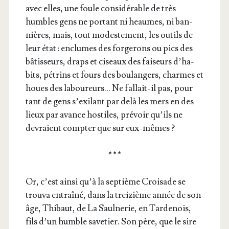
avec elles, une foule consi­dé­rable de très
humbles gens ne por­tant ni heaumes, ni ban­
nières, mais, tout modes­te­ment, les outils de
leur état : enclumes des for­ge­rons ou pics des
bâtis­seurs, draps et ciseaux des fai­seurs d’ha­
bits, pétrins et fours des bou­lan­gers, charmes et
houes des labou­reurs… Ne fal­lait-il pas, pour
tant de gens s’exi­lant par delà les mers en des
lieux par avance hos­tiles, pré­voir qu’ils ne
devraient comp­ter que sur eux-mêmes ?
* * *
Or, c’est ain­si qu’à la sep­tième Croi­sade se
trou­va entraî­né, dans la trei­zième année de son
âge, Thi­baut, de La Saul­ne­rie, en Tar­de­nois,
fils d’un humble save­tier. Son père, que le sire