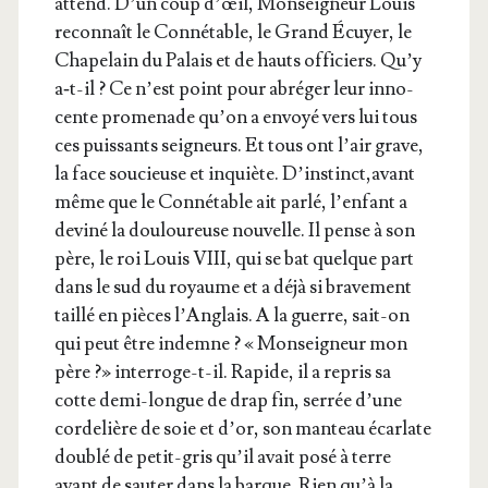
attend. D’un coup d’œil, Mon­sei­gneur Louis
recon­naît le Conné­table, le Grand Écuyer, le
Cha­pe­lain du Palais et de hauts offi­ciers. Qu’y
a‑t-il ? Ce n’est point pour abré­ger leur inno­
cente pro­me­nade qu’on a envoyé vers lui tous
ces puis­sants sei­gneurs. Et tous ont l’air grave,
la face sou­cieuse et inquiète. D’instinct,avant
même que le Conné­table ait par­lé, l’en­fant a
devi­né la dou­lou­reuse nou­velle. Il pense à son
père, le roi Louis VIII, qui se bat quelque part
dans le sud du royaume et a déjà si bra­ve­ment
taillé en pièces l’An­glais. A la guerre, sait-on
qui peut être indemne ? « Mon­sei­gneur mon
père ?» inter­roge-t-il. Rapide, il a repris sa
cotte demi-longue de drap fin, ser­rée d’une
cor­de­lière de soie et d’or, son man­teau écar­late
dou­blé de petit-gris qu’il avait posé à terre
avant de sau­ter dans la barque. Rien qu’à la