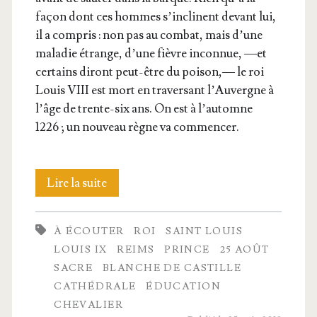
façon dont ces hommes s’in­clinent devant lui,
il a com­pris : non pas au com­bat, mais d’une
mala­die étrange, d’une fièvre incon­nue, —et
cer­tains diront peut-être du poi­son,— le roi
Louis VIII est mort en tra­ver­sant l’Au­vergne à
l’âge de trente-six ans. On est à l’au­tomne
1226 ; un nou­veau règne va commencer.
La
Lire la suite
jeu­
À ÉCOUTER
ROI
SAINT LOUIS
nesse
LOUIS IX
REIMS
PRINCE
25 AOÛT
du
SACRE
BLANCHE DE CASTILLE
CATHÉDRALE
ÉDUCATION
roi
CHEVALIER