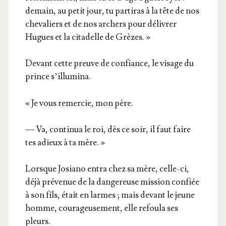
demain, au petit jour, tu par­ti­ras à la tête de nos
che­va­liers et de nos archers pour déli­vrer
Hugues et la cita­delle de Grèzes. »
Devant cette preuve de confiance, le visage du
prince s’illumina.
« Je vous remer­cie, mon père.
— Va, conti­nua le roi, dès ce soir, il faut faire
tes adieux à ta mère. »
Lorsque Josia­no entra chez sa mère, celle-ci,
déjà pré­ve­nue de la dan­ge­reuse mis­sion confiée
à son fils, était en larmes ; mais devant le jeune
homme, cou­ra­geu­se­ment, elle refou­la ses
pleurs.