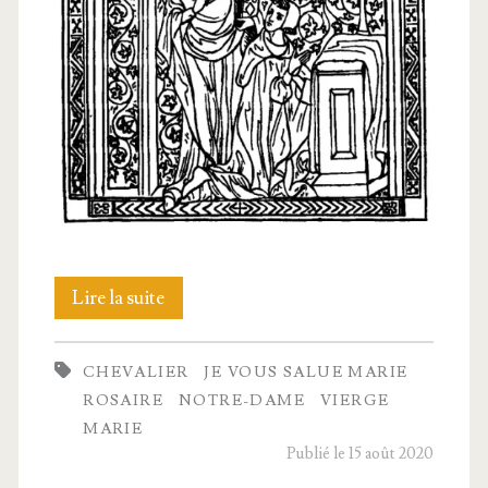
D’un
Lire la suite
che­
CHEVALIER
JE VOUS SALUE MARIE
va­
ROSAIRE
NOTRE-DAME
VIERGE
lier
MARIE
Publié le 15 août 2020
à