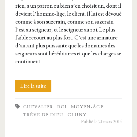
rien, a un patron ou bien s’en choi­sit un, dont il
devient l’homme-lige, le client. Il lui est dévoué
comme à son suze­rain, comme son suze­rain
l’est au sei­gneur, et le sei­gneur au roi. Le plus
faible recourt au plus fort. C’est une arma­ture
d’au­tant plus puis­sante que les domaines des
sei­gneurs sont héré­di­taires et que les charges se
continuent.
L’organisation
Lire la suite
de
CHEVALIER
ROI
MOYEN-ÂGE
la
TRÊVE DE DIEU
CLUNY
socié­
Publié le 21 mars 2015
té