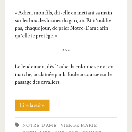
« Adieu, mon fils, dit-elle en met­tant sa main
sur les boucles brunes du gar­çon. Et n’ou­blie
pas, chaque jour, de prier Notre-Dame afin
qu’elle te protège. »
* * *
Le len­de­main, dès l’aube, la colonne se mit en
marche, accla­mée par la foule accou­rue sur le
pas­sage des cavaliers.
Notre-
Lire la suite
Dame
NOTRE-DAME
VIERGE MARIE
de