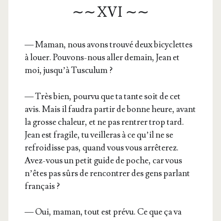
∼∼ XVI ∼∼
— Maman, nous avons trou­vé deux bicy­clettes
à louer. Pou­vons-nous aller demain, Jean et
moi, jus­qu’à Tusculum ?
— Très bien, pour­vu que ta tante soit de cet
avis. Mais il fau­dra par­tir de bonne heure, avant
la grosse cha­leur, et ne pas ren­trer trop tard.
Jean est fra­gile, tu veille­ras à ce qu’il ne se
refroi­disse pas, quand vous vous arrê­te­rez.
Avez-vous un petit guide de poche, car vous
n’êtes pas sûrs de ren­con­trer des gens par­lant
français ?
— Oui, maman, tout est pré­vu. Ce que ça va