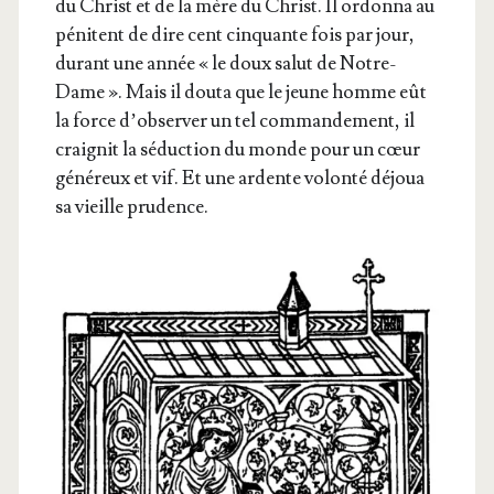
du Christ et de la mère du Christ. Il ordon­na au
péni­tent de dire cent cin­quante fois par jour,
durant une année « le doux salut de Notre-
Dame ». Mais il dou­ta que le jeune homme eût
la force d’ob­ser­ver un tel com­man­de­ment, il
crai­gnit la séduc­tion du monde pour un cœur
géné­reux et vif. Et une ardente volon­té déjoua
sa vieille prudence.