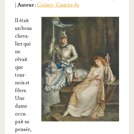
|
Auteur :
Coincy, Gautier de
Il était
un beau
che­va­
lier qui
ne
rêvait
que
tour­
nois et
fêtes.
Une
dame
occu­
pait sa
pen­sée,