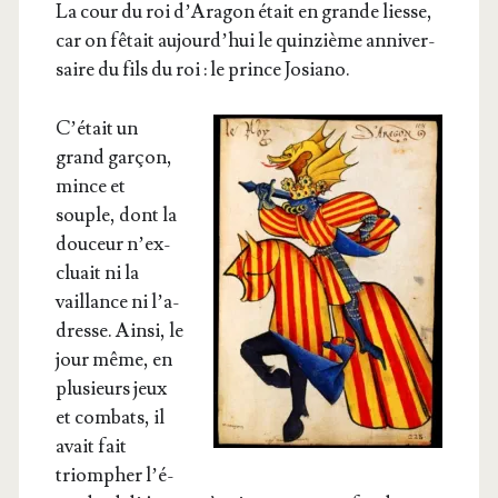
La cour du roi d’A­ra­gon était en grande liesse,
car on fêtait aujourd’­hui le quin­zième anni­ver­
saire du fils du roi : le prince Josiano.
C’é­tait un
grand gar­çon,
mince et
souple, dont la
dou­ceur n’ex­
cluait ni la
vaillance ni l’a­
dresse. Ain­si, le
jour même, en
plu­sieurs jeux
et com­bats, il
avait fait
triom­pher l’é­