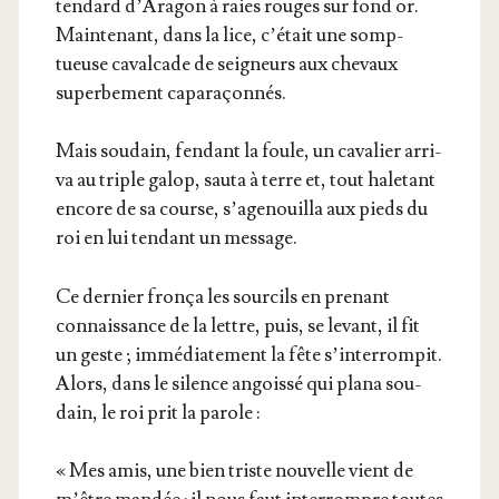
ten­dard d’A­ra­gon à raies rouges sur fond or.
Main­te­nant, dans la lice, c’é­tait une somp­
tueuse caval­cade de sei­gneurs aux che­vaux
super­be­ment caparaçonnés.
Mais sou­dain, fen­dant la foule, un cava­lier arri­
va au triple galop, sau­ta à terre et, tout hale­tant
encore de sa course, s’a­ge­nouilla aux pieds du
roi en lui ten­dant un message.
Ce der­nier fron­ça les sour­cils en pre­nant
connais­sance de la lettre, puis, se levant, il fit
un geste ; immé­dia­te­ment la fête s’in­ter­rom­pit.
Alors, dans le silence angois­sé qui pla­na sou­
dain, le roi prit la parole :
« Mes amis, une bien triste nou­velle vient de