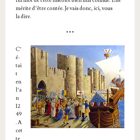
fin mot de cette his­toire bien mal connue. Elle
mérite d’être contée. Je vais donc, ici, vous
la dire.
* * *
C’
é­
tai
t
en
l’a
n
12
49
. A
cet
te