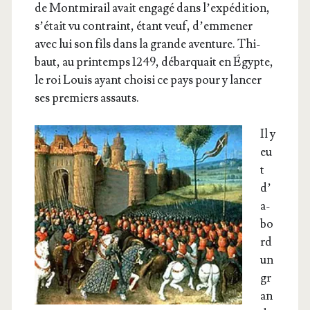
de Mont­mi­rail avait enga­gé dans l’ex­pé­di­tion,
s’é­tait vu contraint, étant veuf, d’emmener
avec lui son fils dans la grande aven­ture. Thi­
baut, au prin­temps 1249, débar­quait en Égypte,
le roi Louis ayant choi­si ce pays pour y lan­cer
ses pre­miers assauts.
Il y
eu
t
d’
a­
bo
rd
un
gr
an