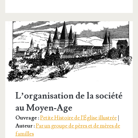
qui
Notre-
Dame
s’apparut
L’organisation de la société
au Moyen-Age
Ouvrage :
Petite Histoire de l'Église illustrée
|
Auteur :
Par un groupe de pères et de mères de
familles