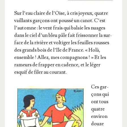
Sur l’eau claire de l’Oise, à cris joyeux, quatre
vaillants gar­çons ont pous­sé un canot. C’est
l’au­tomne : le vent frais qui balaie les nuages
dans le ciel d’un bleu pâle fait fris­son­ner la sur­
face de la rivière et vol­ti­ger les feuilles rousses
des grands bois de l’Ile de France. « Holà,
ensemble ! Allez, mes com­pa­gnons ! » Et les
rameurs de frap­per en cadence, et le léger
esquif de filer au courant.
Ces gar­
çons qui
ont tous
quatre
envi­ron
douze