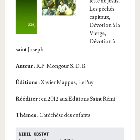
lette de Jésus,
Les péchés
capitaux,
Dévo­tion à la
Vierge,
Dévo­tion à
saint Joseph.
Auteur :
R.P. Mon­gour S. D. B.
Édi­tions :
Xavier Map­pus, Le Puy
Réédi­ter :
en 2012 aux Édi­tions Saint Rémi
Thèmes :
Caté­chèse des enfants
NIHIL OBSTAT