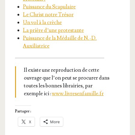
Puis­sance du Scapulaire
Le Christ notre Trésor
Un vol à la crèche
La prière d’une protestante
Puis­sance de la Médaille de N.-D.
Auxiliatrice
Il existe une repro­duc­tion de cette
ouvrage que l’on peut se pro­cu­rer dans
toutes les bonnes librai­ries, par
exemple ici :
www.livresenfamille.fr
Partager :
X
More