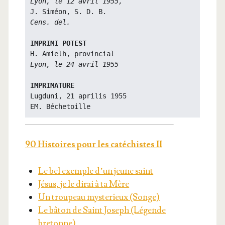
Lyon, le 12 avril 1955,
Cens. del.
IMPRIMI POTEST
Lyon, le 24 avril 1955
IMPRIMATURE
Lugduni, 21 aprilis 1955

EM. Béchetoille
90 His­toires pour les caté­chistes II
Le bel exemple d’un jeune saint
Jésus, je le dirai à ta Mère
Un trou­peau mys­te­rieux (Songe)
Le bâton de Saint Joseph (Légende
bretonne)