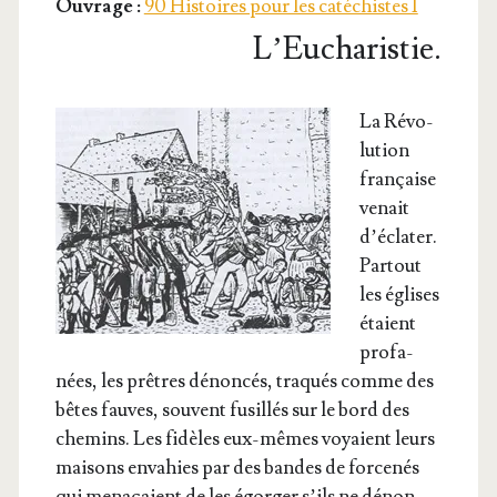
Ouvrage :
90 Histoires pour les catéchistes I
L’Eucharistie.
La Révo­
lu­tion
fran­çaise
venait
d’é­cla­ter.
Par­tout
les églises
étaient
pro­fa­
nées, les prêtres dénon­cés, tra­qués comme des
bêtes fauves, sou­vent fusillés sur le bord des
che­mins. Les fidèles eux-mêmes voyaient leurs
mai­sons enva­hies par des bandes de for­ce­nés
qui mena­çaient de les égor­ger s’ils ne dénon­