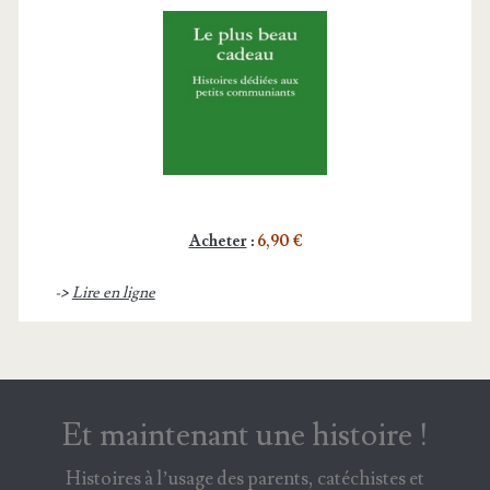
Acheter
:
6,90 €
->
Lire en ligne
Et maintenant une histoire !
Histoires à l’usage des parents, catéchistes et