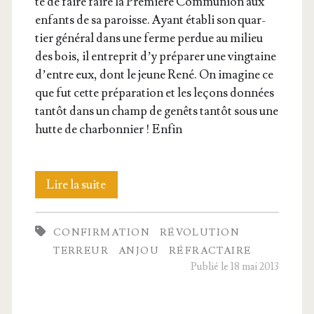
té de faire faire la Pre­mière Com­mu­nion aux
enfants de sa paroisse. Ayant éta­bli son quar­
tier géné­ral dans une ferme per­due au milieu
des bois, il entre­prit d’y pré­pa­rer une ving­taine
d’entre eux, dont le jeune René. On ima­gine ce
que fut cette pré­pa­ra­tion et les leçons don­nées
tan­tôt dans un champ de genêts tan­tôt sous une
hutte de char­bon­nier ! Enfin
Une
Lire la suite
confir­
CONFIRMATION
RÉVOLUTION
ma­
TERREUR
ANJOU
RÉFRACTAIRE
tion
Publié le 18 mai 2013
tragique