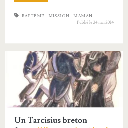
maman
BAPTÊME
MISSION
MAMAN
du
Publié le 24 mai 2014
paradis
Un Tarcisius breton