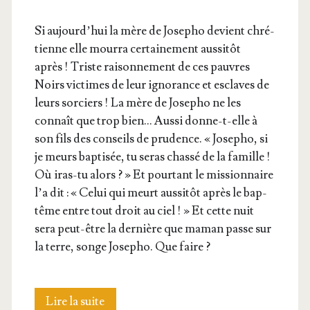
Si aujourd’­hui la mère de Jose­pho devient chré­
tienne elle mour­ra cer­tai­ne­ment aus­si­tôt
après ! Triste rai­son­ne­ment de ces pauvres
Noirs vic­times de leur igno­rance et esclaves de
leurs sor­ciers ! La mère de Jose­pho ne les
connaît que trop bien… Aus­si donne-t-elle à
son fils des conseils de pru­dence. « Jose­pho, si
je meurs bap­ti­sée, tu seras chas­sé de la famille !
Où iras-tu alors ? » Et pour­tant le mis­sion­naire
l’a dit : « Celui qui meurt aus­si­tôt après le bap­
tême entre tout droit au ciel ! » Et cette nuit
sera peut-être la der­nière que maman passe sur
la terre, songe Jose­pho. Que faire ?
Sa
Lire la suite