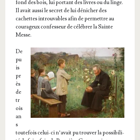
fond des bois, lui por­tant des livres ou du linge.
Il avait aus­si le secret de lui déni­cher des
cachettes introu­vables afin de per­mettre au
cou­ra­geux confes­seur de célé­brer la Sainte
Messe.
De
pu
is
pr
ès
de
tr
ois
an
s
tou­te­fois celui-ci n’a­vait pu trou­ver la pos­si­bi­li­