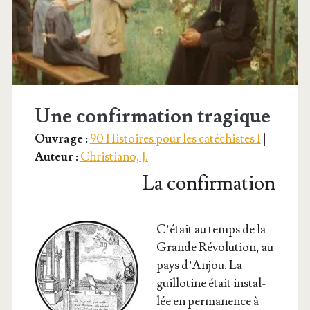
Une confirmation tragique
Ouvrage :
90 Histoires pour les catéchistes I
|
Auteur :
Christiano, J.
La confirmation
C’é­tait au temps de la
Grande Révo­lu­tion, au
pays d’An­jou. La
guillo­tine était ins­tal­
lée en per­ma­nence à