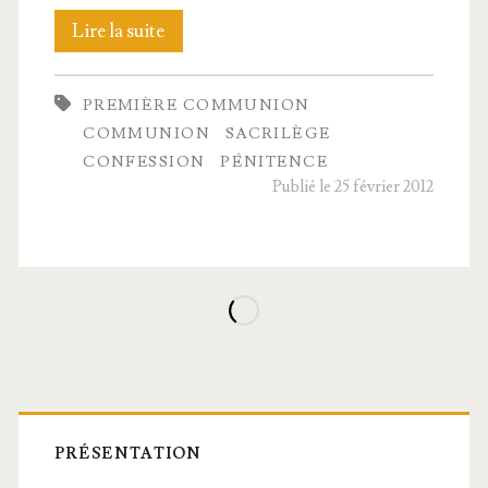
Un
Lire la suite
drame
PREMIÈRE COMMUNION
au
COMMUNION
SACRILÈGE
collège
CONFESSION
PÉNITENCE
Publié le 25 février 2012
Barre
latérale
PRÉSENTATION