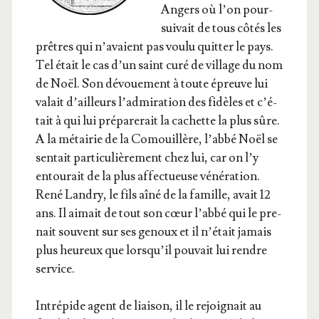
Angers où l’on pour­
sui­vait de tous côtés les
prêtres qui n’a­vaient pas vou­lu quit­ter le pays.
Tel était le cas d’un saint curé de vil­lage du nom
de Noël. Son dévoue­ment à toute épreuve lui
valait d’ailleurs l’ad­mi­ra­tion des fidèles et c’é­
tait à qui lui pré­pa­re­rait la cachette la plus sûre.
A la métai­rie de la Comouillère, l’ab­bé Noël se
sen­tait par­ti­cu­liè­re­ment chez lui, car on l’y
entou­rait de la plus affec­tueuse véné­ra­tion.
René Lan­dry, le fils aîné de la famille, avait 12
ans. Il aimait de tout son cœur l’ab­bé qui le pre­
nait sou­vent sur ses genoux et il n’é­tait jamais
plus heu­reux que lors­qu’il pou­vait lui rendre
service.
Intré­pide agent de liai­son, il le rejoi­gnait au