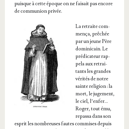
puisque à cette époque on ne fai­sait pas encore
de com­mu­nion privée.
La retraite com­
men­ça, prê­chée
par un jeune Père
domi­ni­cain. Le
pré­di­ca­teur rap­
pe­la aux retrai­
tants les grandes
véri­tés de notre
sainte reli­gion : la
mort, le juge­ment,
le ciel, l’en­fer…
Roger, tout ému,
repas­sa dans son
esprit les nom­breuses fautes com­mises depuis