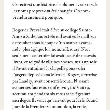
Ce récit est une his­toire abso­lu­ment vraie : seuls
les noms propres ont été chan­gés. On com­
pren­dra aisé­ment pourquoi.
Roger de Pré­val était élève au col­lège Sainte-
Anne à X, depuis octobre. Il avait eu le mal­heur
de tom­ber sous la coupe d’un mau­vais cama­
rade, plus âgé que lui, nom­mé Lau­dry. Non
seule­ment ce der­nier lui avait pas­sé de mau­vais
livres, ensei­gné de vilaines choses, mais un soir
il l’a­vait entraî­né à la cha­pelle poux voler
l’argent dépo­sé dans le tronc ! Roger, ter­ro­ri­sé
par Lau­dry, avait consen­ti à tout… N’o­sant
avouer ses fautes au confes­seur, il s’é­tait tu,
accu­mu­lant pen­dant six mois sacri­lèges sur
sacri­lèges. Et voi­ci qu’ar­ri­vait pour lui le Grand
Jour de la Pre­mière Com­mu­nion, la vraie,