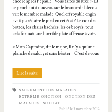
encore après l’é­paule ! Vous faites du luxe !» Et
se pen­chant à nou­veau sur le bran­card il décou­
vrit le membre malade. Quel effroyable engin
avait pu réduire le pied en cet état ? Le cuir des
bottes, les chairs hachées, les os broyés, tout
cela for­mait une hor­rible plaie affreuse à voir.
« Mon Capi­taine, dit le major, il n’y a qu’une
planche de salut ; et sans hési­ter… C’est de vous
Le
Lire la suite
sacre­
SACREMENT DES MALADES
ment
EXTRÊME-ONCTION
ONCTION DES
qui
MALADES
SOLDAT
Publié le 3 novembre 2012
guérit