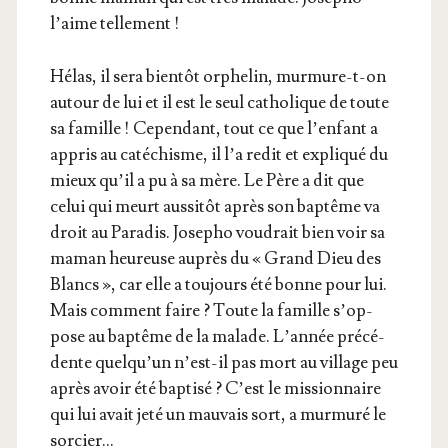
l’aime tellement !
Hélas, il sera bien­tôt orphe­lin, mur­mure-t-on
autour de lui et il est le seul catho­lique de toute
sa famille ! Cepen­dant, tout ce que l’en­fant a
appris au caté­chisme, il l’a redit et expli­qué du
mieux qu’il a pu à sa mère. Le Père a dit que
celui qui meurt aus­si­tôt après son bap­tême va
droit au Para­dis. Jose­pho vou­drait bien voir sa
maman heu­reuse auprès du « Grand Dieu des
Blancs », car elle a tou­jours été bonne pour lui.
Mais com­ment faire ? Toute la famille s’op­
pose au bap­tême de la malade. L’an­née pré­cé­
dente quel­qu’un n’est-il pas mort au vil­lage peu
après avoir été bap­ti­sé ? C’est le mis­sion­naire
qui lui avait jeté un mau­vais sort, a mur­mu­ré le
sorcier…