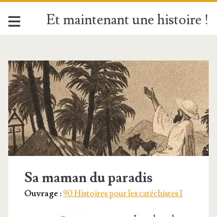
Et maintenant une histoire !
Catégorie :
<span>II.
Les
sept
sacrements</span>
Sa maman du paradis
Ouvrage :
90 Histoires pour les catéchistes I