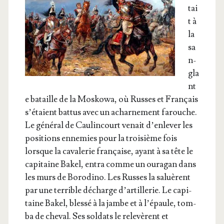
tai
t à
la
sa
n­
gla
nt
e bataille de la Mos­ko­wa, où Russes et Fran­çais
s’é­taient bat­tus avec un achar­ne­ment farouche.
Le géné­ral de Cau­lin­court venait d’en­le­ver les
posi­tions enne­mies pour la troi­sième fois
lorsque la cava­le­rie fran­çaise, ayant à sa tête le
capi­taine Bakel, entra comme un oura­gan dans
les murs de Boro­di­no. Les Russes la saluèrent
par une ter­rible décharge d’ar­tille­rie. Le capi­
taine Bakel, bles­sé à la jambe et à l’é­paule, tom­
ba de che­val. Ses sol­dats le rele­vèrent et