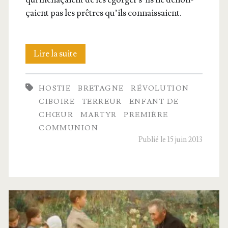
çaient pas les prêtres qu’ils connaissaient.
Un
Lire la suite
Tar­
HOSTIE
BRETAGNE
RÉVOLUTION
ci­
CIBOIRE
TERREUR
ENFANT DE
sius
CHŒUR
MARTYR
PREMIÈRE
COMMUNION
breton
Publié le 15 juin 2013