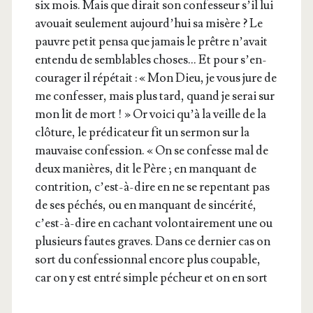
six mois. Mais que dirait son confes­seur s’il lui
avouait seule­ment aujourd’­hui sa misère ? Le
pauvre petit pen­sa que jamais le prêtre n’a­vait
enten­du de sem­blables choses… Et pour s’en­
cou­ra­ger il répé­tait : « Mon Dieu, je vous jure de
me confes­ser, mais plus tard, quand je serai sur
mon lit de mort ! » Or voi­ci qu’à la veille de la
clô­ture, le pré­di­ca­teur fit un ser­mon sur la
mau­vaise confes­sion. « On se confesse mal de
deux manières, dit le Père ; en man­quant de
contri­tion, c’est-à-dire en ne se repen­tant pas
de ses péchés, ou en man­quant de sin­cé­ri­té,
c’est-à-dire en cachant volon­tai­re­ment une ou
plu­sieurs fautes graves. Dans ce der­nier cas on
sort du confes­sion­nal encore plus cou­pable,
car on y est entré simple pécheur et on en sort