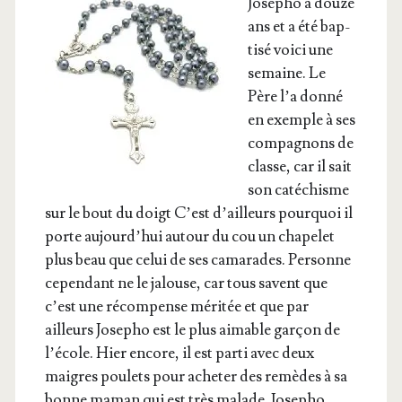
Jose­pho a douze
ans et a été bap­
ti­sé voi­ci une
semaine. Le
Père l’a don­né
en exemple à ses
com­pa­gnons de
classe, car il sait
son caté­chisme
sur le bout du doigt C’est d’ailleurs pour­quoi il
porte aujourd’­hui autour du cou un cha­pe­let
plus beau que celui de ses cama­rades. Per­sonne
cepen­dant ne le jalouse, car tous savent que
c’est une récom­pense méri­tée et que par
ailleurs Jose­pho est le plus aimable gar­çon de
l’é­cole. Hier encore, il est par­ti avec deux
maigres pou­lets pour ache­ter des remèdes à sa
bonne maman qui est très malade. Jose­pho