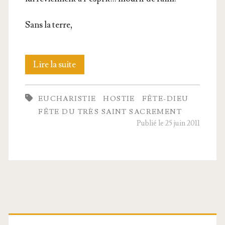
Sans la terre,
La
Lire la suite
mois­
EUCHARISTIE
HOSTIE
FÊTE-DIEU
son
FÊTE DU TRÈS SAINT SACREMENT
d’hosties
Publié le 25 juin 2011
Barre