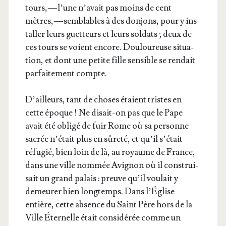
tours, — l’une n’a­vait pas moins de cent
mètres, — sem­blables à des don­jons, pour y ins­
tal­ler leurs guet­teurs et leurs sol­dats ; deux de
ces tours se voient encore. Dou­lou­reuse situa­
tion, et dont une petite fille sen­sible se ren­dait
par­fai­te­ment compte.
D’ailleurs, tant de choses étaient tristes en
cette époque ! Ne disait-on pas que le Pape
avait été obli­gé de fuir Rome où sa per­sonne
sacrée n’é­tait plus en sûre­té, et qu’il s’é­tait
réfu­gié, bien loin de là, au royaume de France,
dans une ville nom­mée Avi­gnon où il construi­
sait un grand palais : preuve qu’il vou­lait y
demeu­rer bien long­temps. Dans l’Église
entière, cette absence du Saint Père hors de la
Ville Éter­nelle était consi­dé­rée comme un