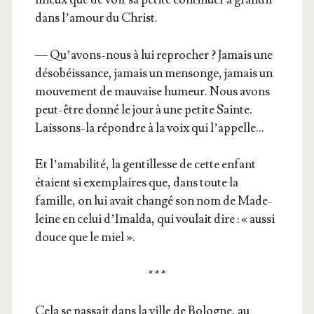
dans l’a­mour du Christ.
— Qu’a­vons-nous à lui repro­cher ? Jamais une
déso­béis­sance, jamais un men­songe, jamais un
mou­ve­ment de mau­vaise humeur. Nous avons
peut-être don­né le jour à une petite Sainte.
Lais­sons-la répondre à la voix qui l’appelle…
Et l’a­ma­bi­li­té, la gen­tillesse de cette enfant
étaient si exem­plaires que, dans toute la
famille, on lui avait chan­gé son nom de Made­
leine en celui d’I­mal­da, qui vou­lait dire : « aus­si
douce que le miel ».
* * *
Cela se pas­sait dans la ville de Bologne, au