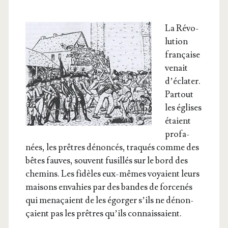
La Révo­
lu­tion
fran­çaise
venait
d’é­cla­ter.
Par­tout
les églises
étaient
pro­fa­
nées, les prêtres dénon­cés, tra­qués comme des
bêtes fauves, sou­vent fusillés sur le bord des
che­mins. Les fidèles eux-mêmes voyaient leurs
mai­sons enva­hies par des bandes de for­ce­nés
qui mena­çaient de les égor­ger s’ils ne dénon­
çaient pas les prêtres qu’ils connaissaient.