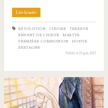
Un
Lire la suite
Tar­
RÉVOLUTION
CIBOIRE
TERREUR
ci­
ENFANT DE CHŒUR
MARTYR
sius
PREMIÈRE COMMUNION
HOSTIE
BRETAGNE
breton
Publié le 15 juin 2013