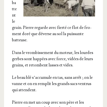
ba
tte
nt
le
grain. Pierre regarde avec fier­té ce flot de fro­
ment doré que déverse au sol la puis­sante
batteuse.
Dans le vrom­bis­se­ment du moteur, les lourdes
gerbes sont hap­pées avec force, vidées de leurs
grains, et retombent lasses et vides.
Le beau blé s’ac­cu­mule en tas, sans arrêt ; on le
vanne et on en rem­plit les grands sacs ven­trus
qui attendent.
Pierre en met un coup avec son père et les