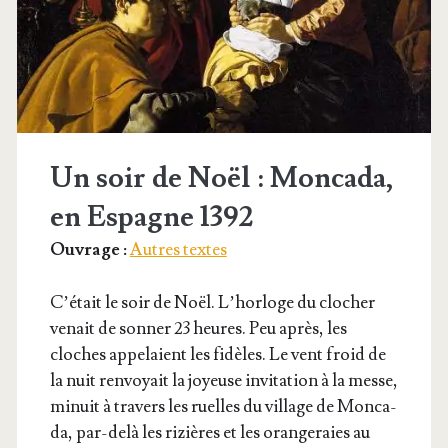
Un soir de Noël : Moncada,
en Espagne 1392
Ouvrage :
Autres textes
C’é­tait le soir de Noël. L’hor­loge du clo­cher
venait de son­ner 23 heures. Peu après, les
cloches appe­laient les fidèles. Le vent froid de
la nuit ren­voyait la joyeuse invi­ta­tion à la messe,
minuit à tra­vers les ruelles du vil­lage de Mon­ca­
da, par-delà les rizières et les oran­ge­raies au