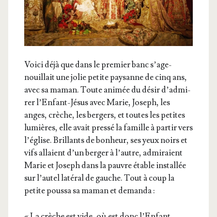
Voi­ci déjà que dans le pre­mier banc s’a­ge­
nouillait une jolie petite pay­sanne de cinq ans,
avec sa maman. Toute ani­mée du désir d’ad­mi­
rer l’En­fant-Jésus avec Marie, Joseph, les
anges, crèche, les ber­gers, et toutes les petites
lumières, elle avait pres­sé la famille à par­tir vers
l’é­glise. Brillants de bon­heur, ses yeux noirs et
vifs allaient d’un ber­ger à l’autre, admi­raient
Marie et Joseph dans la pauvre étable ins­tal­lée
sur l’au­tel laté­ral de gauche. Tout à coup la
petite pous­sa sa maman et demanda :
« La crèche est vide, où est donc l’Enfant-