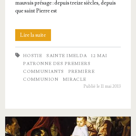
mau­vais pré­sage : depuis treize siècles, depuis
que saint Pierre est
La
Lire la suite
com­
HOSTIE
SAINTE IMELDA
12 MAI
mu­
PATRONNE DES PREMIERS
nion
COMMUNIANTS
PREMIÈRE
COMMUNION
MIRACLE
d’Imalda
Publié le 11 mai 2013