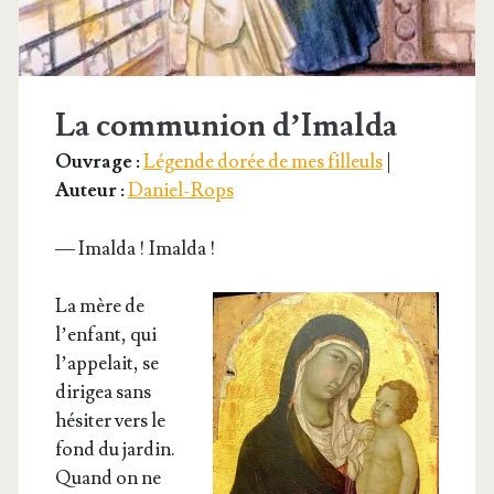
La communion d’Imalda
Ouvrage :
Légende dorée de mes filleuls
|
Auteur :
Daniel-Rops
— Imal­da ! Imalda !
La mère de
l’en­fant, qui
l’ap­pe­lait, se
diri­gea sans
hési­ter vers le
fond du jar­din.
Quand on ne