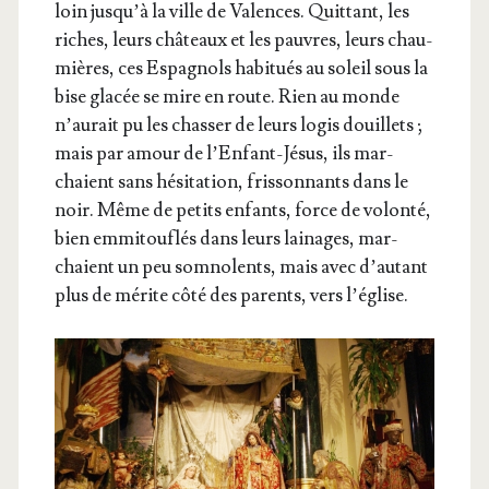
loin jus­qu’à la ville de Valences. Quit­tant, les
riches, leurs châ­teaux et les pauvres, leurs chau­
mières, ces Espa­gnols habi­tués au soleil sous la
bise gla­cée se mire en route. Rien au monde
n’au­rait pu les chas­ser de leurs logis douillets ;
mais par amour de l’En­fant-Jésus, ils mar­
chaient sans hési­ta­tion, fris­son­nants dans le
noir. Même de petits enfants, force de volon­té,
bien emmi­tou­flés dans leurs lai­nages, mar­
chaient un peu som­no­lents, mais avec d’au­tant
plus de mérite côté des parents, vers l’église.