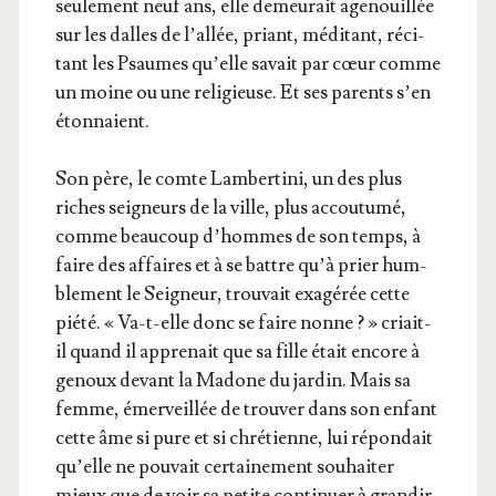
seule­ment neuf ans, elle demeu­rait age­nouillée
sur les dalles de l’al­lée, priant, médi­tant, réci­
tant les Psaumes qu’elle savait par cœur comme
un moine ou une reli­gieuse. Et ses parents s’en
étonnaient.
Son père, le comte Lam­ber­ti­ni, un des plus
riches sei­gneurs de la ville, plus accou­tu­mé,
comme beau­coup d’hommes de son temps, à
faire des affaires et à se battre qu’à prier hum­
ble­ment le Sei­gneur, trou­vait exa­gé­rée cette
pié­té. « Va-t-elle donc se faire nonne ? » criait-
il quand il appre­nait que sa fille était encore à
genoux devant la Madone du jar­din. Mais sa
femme, émer­veillée de trou­ver dans son enfant
cette âme si pure et si chré­tienne, lui répon­dait
qu’elle ne pou­vait cer­tai­ne­ment sou­hai­ter
mieux que de voir sa petite conti­nuer à gran­dir