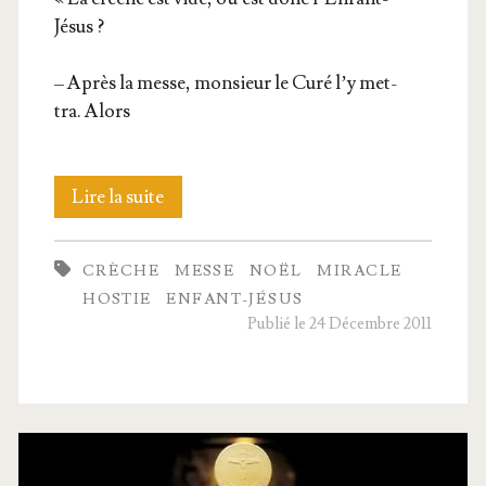
Jésus ?
– Après la messe, mon­sieur le Curé l’y met­
tra. Alors
Un
Lire la suite
soir
CRÈCHE
MESSE
NOËL
MIRACLE
de
HOSTIE
ENFANT-JÉSUS
Noël :
Publié le 24 Décembre 2011
Mon­
ca­
da,