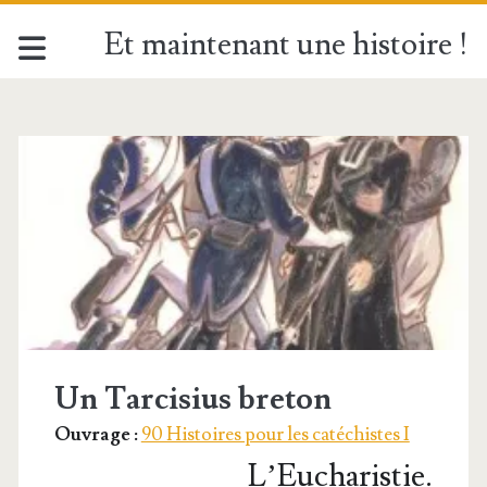
Et maintenant une histoire !
Étiquette :
<span>Hostie</span
Un Tarcisius breton
Ouvrage :
90 Histoires pour les catéchistes I
L’Eucharistie.