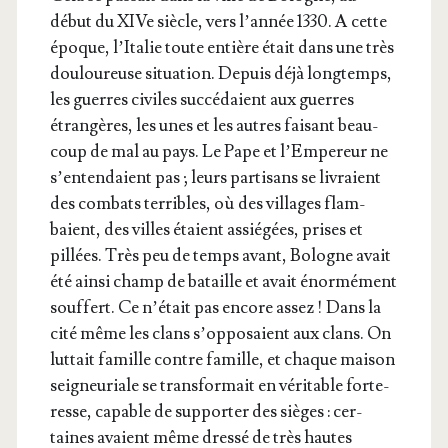
début du XIVe siècle, vers l’an­née 1330. A cette
époque, l’I­ta­lie toute entière était dans une très
dou­lou­reuse situa­tion. Depuis déjà long­temps,
les guerres civiles suc­cé­daient aux guerres
étran­gères, les unes et les autres fai­sant beau­
coup de mal au pays. Le Pape et l’Em­pe­reur ne
s’en­ten­daient pas ; leurs par­ti­sans se livraient
des com­bats ter­ribles, où des vil­lages flam­
baient, des villes étaient assié­gées, prises et
pillées. Très peu de temps avant, Bologne avait
été ain­si champ de bataille et avait énor­mé­ment
souf­fert. Ce n’é­tait pas encore assez ! Dans la
cité même les clans s’op­po­saient aux clans. On
lut­tait famille contre famille, et chaque mai­son
sei­gneu­riale se trans­for­mait en véri­table for­te­
resse, capable de sup­por­ter des sièges : cer­
taines avaient même dres­sé de très hautes