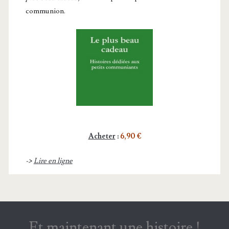
communion.
Acheter
:
6,90 €
->
Lire en ligne
Et maintenant une histoire !