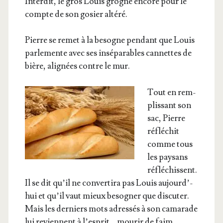
Inter­dit, le gros Louis grogne encore pour le
compte de son gosier altéré.
Pierre se remet à la besogne pen­dant que Louis
par­le­mente avec ses insé­pa­rables can­nettes de
bière, ali­gnées contre le mur.
Tout en rem­
plis­sant son
sac, Pierre
réflé­chit
comme tous
les pay­sans
réflé­chissent.
Il se dit qu’il ne conver­ti­ra pas Louis aujourd’­
hui et qu’il vaut mieux beso­gner que dis­cu­ter.
Mais les der­niers mots adres­sés à son cama­rade
lui reviennent à l’es­prit… mou­rir de faim.