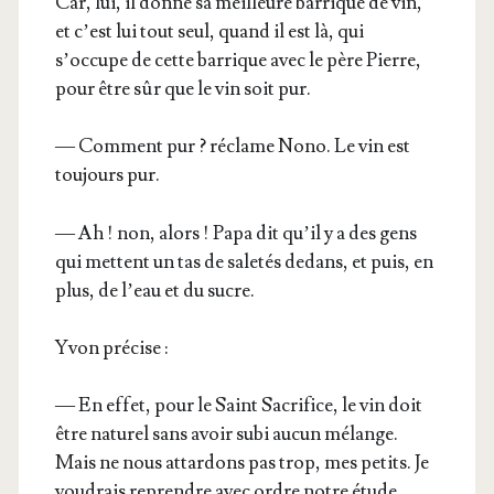
Car, lui, il donne sa meilleure bar­rique de vin,
et c’est lui tout seul, quand il est là, qui
s’occupe de cette bar­rique avec le père Pierre,
pour être sûr que le vin soit pur.
— Com­ment pur ? réclame Nono. Le vin est
tou­jours pur.
— Ah ! non, alors ! Papa dit qu’il y a des gens
qui mettent un tas de sale­tés dedans, et puis, en
plus, de l’eau et du sucre.
Yvon pré­cise :
— En effet, pour le Saint Sacri­fice, le vin doit
être natu­rel sans avoir subi aucun mélange.
Mais ne nous attar­dons pas trop, mes petits. Je
vou­drais reprendre avec ordre notre étude.