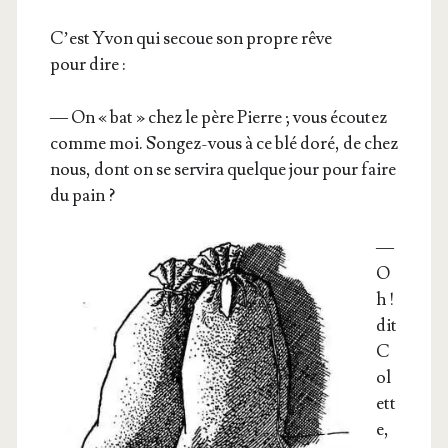
C’est Yvon qui secoue son propre rêve
pour dire :
— On « bat » chez le père Pierre ; vous écou­tez
comme moi. Son­gez-vous à ce blé doré, de chez
nous, dont on se ser­vi­ra quelque jour pour faire
du pain ?
—
O
h !
dit
C
ol
ett
e,