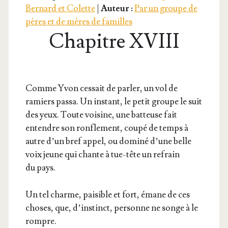
Bernard et Colette
|
Auteur :
Par un groupe de
pères et de mères de familles
Chapitre XVIII
Comme Yvon ces­sait de par­ler, un vol de
ramiers pas­sa. Un ins­tant, le petit groupe le suit
des yeux. Toute voi­sine, une bat­teuse fait
entendre son ron­fle­ment, cou­pé de temps à
autre d’un bref appel, ou domi­né d’une belle
voix jeune qui chante à tue-tête un refrain
du pays.
Un tel charme, pai­sible et fort, émane de ces
choses, que, d’instinct, per­sonne ne songe à le
rompre.