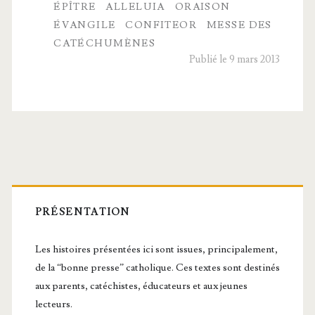
ÉPÎTRE
ALLELUIA
ORAISON
Messe
ÉVANGILE
CONFITEOR
MESSE DES
et
CATÉCHUMÈNES
Publié le 9 mars 2013
Messe
des
Catéchumènes
Barre
latérale
PRÉSENTATION
principale
Les histoires présentées ici sont issues, principalement,
de la “bonne presse” catholique. Ces textes sont destinés
aux parents, catéchistes, éducateurs et aux jeunes
lecteurs.