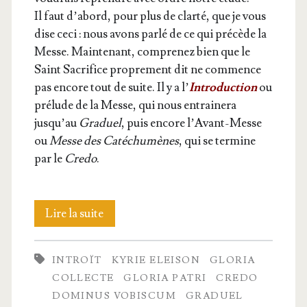
Il faut d’abord, pour plus de clar­té, que je vous
dise ceci : nous avons par­lé de ce qui pré­cède la
Messe. Main­te­nant, com­pre­nez bien que le
Saint Sacri­fice pro­pre­ment dit ne com­mence
pas encore tout de suite. Il y a l’
Intro­duc­tion
ou
pré­lude de la Messe, qui nous entrai­ne­ra
jusqu’au
Gra­duel
, puis encore l’Avant-Messe
ou
Messe des Caté­chu­mènes
, qui se ter­mine
par le
Cre­do
.
Pré­
Lire la suite
lude
INTROÏT
KYRIE ELEISON
GLORIA
de
COLLECTE
GLORIA PATRI
CREDO
la
DOMINUS VOBISCUM
GRADUEL