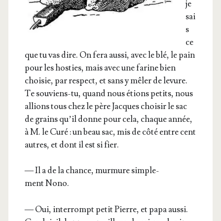
je
sai
s
ce
que tu vas dire. On fera aus­si, avec le blé, le pain
pour les hos­ties, mais avec une farine bien
choi­sie, par res­pect, et sans y mêler de levure.
Te sou­viens-tu, quand nous étions petits, nous
allions tous chez le père Jacques choi­sir le sac
de grains qu’il donne pour cela, chaque année,
à M. le Curé : un beau sac, mis de côté entre cent
autres, et dont il est si fier.
— Il a de la chance, mur­mure sim­ple­
ment Nono.
— Oui, inter­rompt petit Pierre, et papa aus­si.