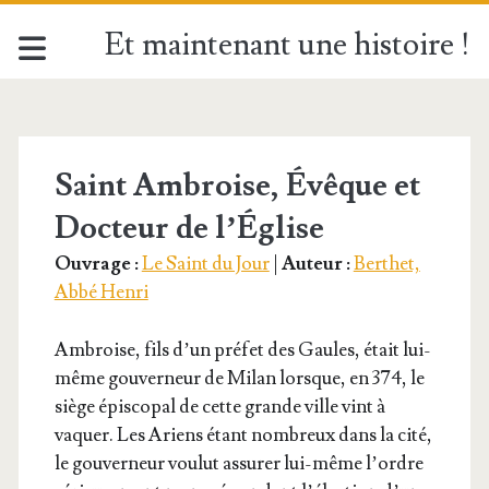
Et maintenant une histoire !
Étiquette :
<span>7
Saint Ambroise, Évêque et
Docteur de l’Église
décembre</span>
Ouvrage :
Le Saint du Jour
|
Auteur :
Berthet,
Abbé Henri
Ambroise, fils d’un pré­fet des Gaules, était lui-
même gou­ver­neur de Milan lorsque, en 374, le
siège épis­co­pal de cette grande ville vint à
vaquer. Les Ariens étant nom­breux dans la cité,
le gou­ver­neur vou­lut assu­rer lui-même l’ordre