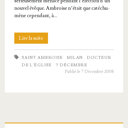
sérieu­se­ment mena­cé pen­dant l’é­lec­tion d’un
nou­vel évêque. Ambroise n’é­tait que caté­chu­
mène cepen­dant, à…
Saint
Lire la suite
Ambroise,
SAINT AMBROISE
MILAN
DOCTEUR
Évêque
DE L'ÉGLISE
7 DÉCEMBRE
et
Publié le 7 Décembre 2008
Doc­
teur
de
l’Église
Barre