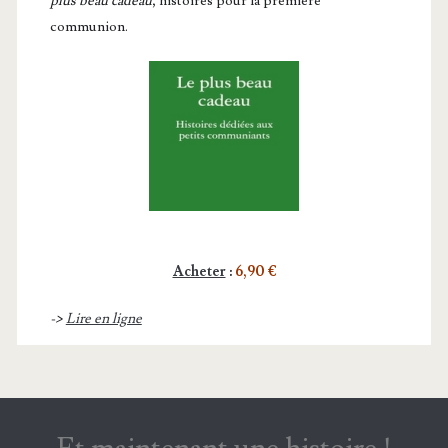
plus beau cadeau
, histoires pour la première
communion.
Acheter
:
6,90 €
->
Lire en ligne