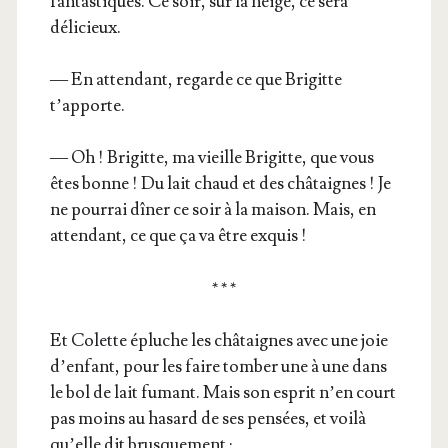
fan­tas­tiques. Ce soir, sur la neige, ce sera
délicieux.
— En atten­dant, regarde ce que Bri­gitte
t’apporte.
— Oh ! Bri­gitte, ma vieille Bri­gitte, que vous
êtes bonne ! Du lait chaud et des châ­taignes ! Je
ne pour­rai dîner ce soir à la mai­son. Mais, en
atten­dant, ce que ça va être exquis !
* * *
Et Colette épluche les châ­taignes avec une joie
d’enfant, pour les faire tom­ber une à une dans
le bol de lait fumant. Mais son esprit n’en court
pas moins au hasard de ses pen­sées, et voi­là
qu’elle dit brusquement :