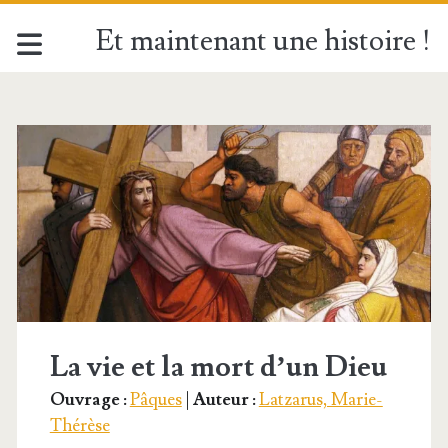
Et maintenant une histoire !
Étiquette :
<span>Psaume</spa
La vie et la mort d’un Dieu
Ouvrage :
Pâques
|
Auteur :
Latzarus, Marie-
Thérèse