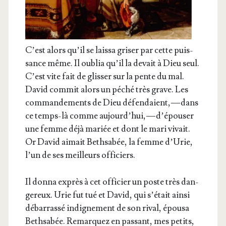
C’est alors qu’il se lais­sa gri­ser par cette puis­
sance même. Il oublia qu’il la devait à Dieu seul.
C’est vite fait de glis­ser sur la pente du mal.
David com­mit alors un péché très grave. Les
com­man­de­ments de Dieu défen­daient, — dans
ce temps-là comme aujourd’­hui, — d’é­pou­ser
une femme déjà mariée et dont le mari vivait.
Or David aimait Beth­sa­bée, la femme d’U­rie,
l’un de ses meilleurs officiers.
Il don­na exprès à cet offi­cier un poste très dan­
ge­reux. Urie fut tué et David, qui s’é­tait ain­si
débar­ras­sé indi­gne­ment de son rival, épou­sa
Beth­sa­bée. Remar­quez en pas­sant, mes petits,