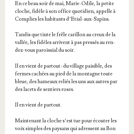
En ce beau soir de mai, Marie-Odile, la petite
cloche, fidèle à son office quo­ti­dien, appelle à
Com­plies les habi­tants d’Etial-aux-Sapins.
Tan­dis que tinte le frêle carillon au creux de la
val­lée, les fidèles arrivent à pas pres­sés au ren­
dez-vous parois­sial du soir.
Il en vient de par­tout : du vil­lage pai­sible, des
fermes cachées au pied de la mon­tagne toute
bleue, des hameaux reliés les uns aux autres par
des lacets de sen­tiers roses.
Il en vient de partout.
Main­te­nant la cloche s’est tue pour écou­ter les
voix simples des pay­sans qui adressent au Bon