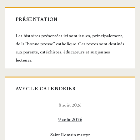
Barre
orientales
latérale
PRÉSENTATION
principale
Les histoires présentées ici sont issues, principalement,
de la “bonne presse” catholique. Ces textes sont destinés
aux parents, catéchistes, éducateurs et aux jeunes
lecteurs.
AVEC LE CALENDRIER
8 août 2026
9 août 2026
Saint Romain martyr