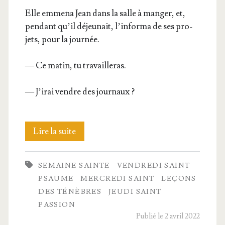
Elle emme­na Jean dans la salle à man­ger, et,
pen­dant qu’il déjeu­nait, l’in­for­ma de ses pro­
jets, pour la journée.
— Ce matin, tu travailleras.
— J’i­rai vendre des journaux ?
La
Lire la suite
vie
SEMAINE SAINTE
VENDREDI SAINT
et
PSAUME
MERCREDI SAINT
LEÇONS
la
DES TÉNÈBRES
JEUDI SAINT
PASSION
mort
Publié le 2 avril 2022