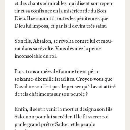
et des chants admi­rables, qui disent son repen­
tir et sa confiance en la misé­ri­corde du Bon
Dieu. Il se sou­mit à toutes les péni­tences que
Dieu lui impo­sa, et par là il devint très saint.
Son fils, Absa­lon, se révol­ta contre lui et mou­
rut dans sa révolte. Vous devi­nez la peine
incon­so­lable du roi.
Puis, trois années de famine firent périr
soixante-dix mille Israé­lites. Croyez-vous que
David ne souf­frit pas de pen­ser qu’il avait atti­ré
de tels châ­ti­ments sur son peuple ?
Enfin, il sen­tit venir la mort et dési­gna son fils
Salo­mon pour lui suc­cé­der. Il le fit sacrer roi
par le grand prêtre Sadoc, et le peuple