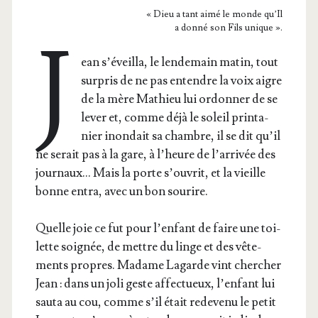
« Dieu a tant aimé le monde qu’Il
a don­né son Fils unique ».
J
ean s’é­veilla, le len­de­main matin, tout
sur­pris de ne pas entendre la voix aigre
de la mère Mathieu lui ordon­ner de se
lever et, comme déjà le soleil prin­ta­
nier inon­dait sa chambre, il se dit qu’il
ne serait pas à la gare, à l’heure de l’ar­ri­vée des
jour­naux… Mais la porte s’ou­vrit, et la vieille
bonne entra, avec un bon sourire.
Quelle joie ce fut pour l’en­fant de faire une toi­
lette soi­gnée, de mettre du linge et des vête­
ments propres. Madame Lagarde vint cher­cher
Jean : dans un joli geste affec­tueux, l’en­fant lui
sau­ta au cou, comme s’il était rede­ve­nu le petit