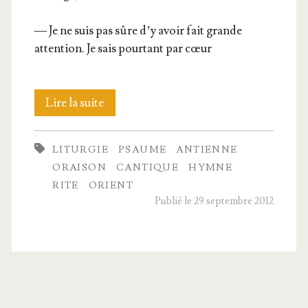
— Je ne suis pas sûre d’y avoir fait grande
atten­tion. Je sais pour­tant par cœur
Suite
Lire la suite
de
LITURGIE
PSAUME
ANTIENNE
l’Office
ORAISON
CANTIQUE
HYMNE
divin
RITE
ORIENT
Publié le 29 septembre 2012
et
les
litur­
gies