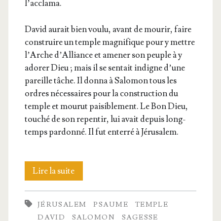
l’acclama.
David aurait bien vou­lu, avant de mou­rir, faire
construire un temple magni­fique pour y mettre
l’Arche d’Al­liance et ame­ner son peuple à y
ado­rer Dieu ; mais il se sen­tait indigne d’une
pareille tâche. Il don­na à Salo­mon tous les
ordres néces­saires pour la construc­tion du
temple et mou­rut pai­si­ble­ment. Le Bon Dieu,
tou­ché de son repen­tir, lui avait depuis long­
temps par­don­né. Il fut enter­ré à Jérusalem.
David
Lire la suite
et
JÉRUSALEM
PSAUME
TEMPLE
Salo­
DAVID
SALOMON
SAGESSE