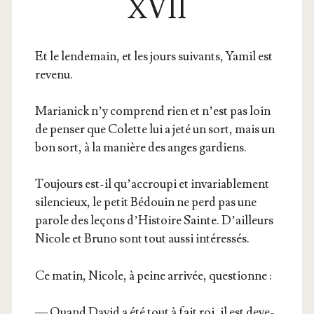
XVII
Et le len­de­main, et les jours sui­vants, Yamil est
revenu.
Maria­nick n’y com­prend rien et n’est pas loin
de pen­ser que Colette lui a jeté un sort, mais un
bon sort, à la manière des anges gardiens.
Tou­jours est-il qu’ac­crou­pi et inva­ria­ble­ment
silen­cieux, le petit Bédouin ne perd pas une
parole des leçons d’His­toire Sainte. D’ailleurs
Nicole et Bru­no sont tout aus­si intéressés.
Ce matin, Nicole, à peine arri­vée, questionne :
— Quand David a été tout à fait roi, il est deve­