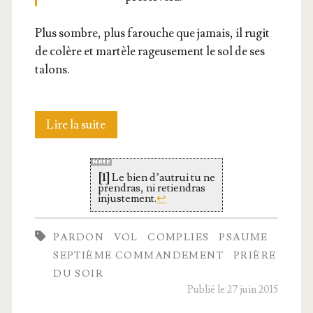
Plus sombre, plus farouche que jamais, il rugit
de colère et mar­tèle rageu­se­ment le sol de ses
talons.
L’ombre
Lire la suite
qui venge
[1]
Le bien d’au­trui tu ne
pren­dras, ni retien­dras
injus­te­ment.
↩
PARDON
VOL
COMPLIES
PSAUME
SEPTIÈME COMMANDEMENT
PRIÈRE
DU SOIR
Publié le 27 juin 2015