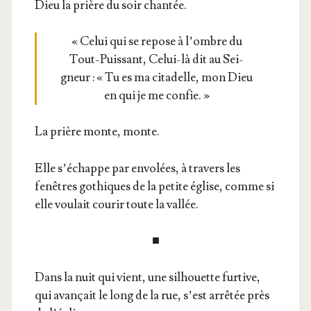
Dieu la prière du soir chantée.
« Celui qui se repose à l’ombre du
Tout-Puis­sant, Celui-là dit au Sei­
gneur : « Tu es ma cita­delle, mon Dieu
en qui je me confie. »
La prière monte, monte.
Elle s’é­chappe par envo­lées, à tra­vers les
fenêtres gothiques de la petite église, comme si
elle vou­lait cou­rir toute la vallée.
■
Dans la nuit qui vient, une sil­houette fur­tive,
qui avan­çait le long de la rue, s’est arrê­tée près