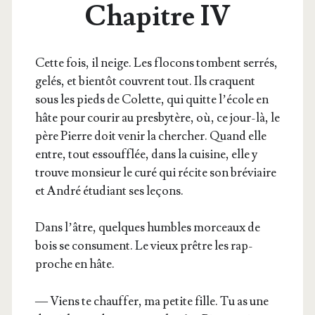
Chapitre IV
Cette fois, il neige. Les flo­cons tombent ser­rés,
gelés, et bien­tôt couvrent tout. Ils craquent
sous les pieds de Colette, qui quitte l’école en
hâte pour cou­rir au pres­by­tère, où, ce jour-là, le
père Pierre doit venir la cher­cher. Quand elle
entre, tout essouf­flée, dans la cui­sine, elle y
trouve mon­sieur le curé qui récite son bré­viaire
et André étu­diant ses leçons.
Dans l’âtre, quelques humbles mor­ceaux de
bois se consument. Le vieux prêtre les rap­
proche en hâte.
— Viens te chauf­fer, ma petite fille. Tu as une