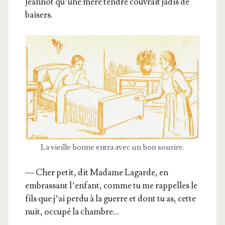
Jean­not qu’une mère tendre cou­vrait jadis de
baisers.
La vieille bonne entra avec un bon sourire.
— Cher petit, dit Madame Lagarde, en
embras­sant l’en­fant, comme tu me rap­pelles le
fils que j’ai per­du à la guerre et dont tu as, cette
nuit, occu­pé la chambre…