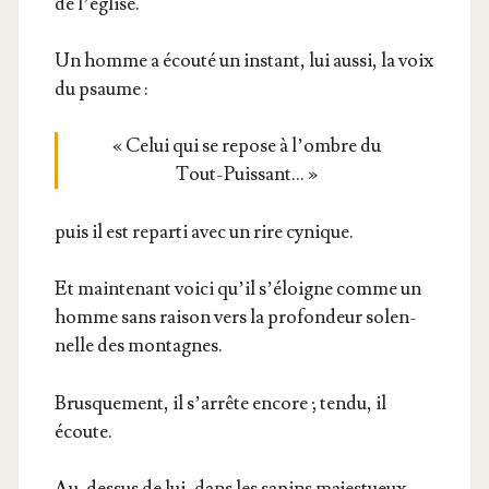
de l’église.
Un homme a écou­té un ins­tant, lui aus­si, la voix
du psaume :
« Celui qui se repose à l’ombre du
Tout-Puissant… »
puis il est repar­ti avec un rire cynique.
Et main­te­nant voi­ci qu’il s’é­loigne comme un
homme sans rai­son vers la pro­fon­deur solen­
nelle des montagnes.
Brus­que­ment, il s’ar­rête encore ; ten­du, il
écoute.
Au-des­sus de lui, dans les sapins majes­tueux,