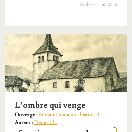
mon.
Publié le 1 août 2020
Le
Temple
de
Jérusalem
L’ombre qui venge
Ouvrage :
Et maintenant une histoire I
|
Auteur :
Demetz L.
[
1