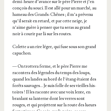
demi-heure d’avance sur le père Pierre et j’en
conçois du sou­ci. Il est allé pour un mar­ché, au
hameau des Grands-Chênes ; il m’a pré­ve­nu
qu’il serait en retard, et par cette neige, je
n’aime guère à pen­ser que tu seras au grand
noir à cou­rir par là sur les routes.
Colette a un rire léger, qui fuse sous son grand
capuchon.
— On trot­te­ra ferme, et le père Pierre me
racon­te­ra des légendes du temps des loups,
quand les landes au bord de l’étang étaient des
forêts sau­vages… Je suis folle de ses vieilles his­
toires ! Il les raconte avec une voix lente, en
bran­lant sa lan­terne dont les verres sont
rouges, et qui pro­jettent sur la route des lueurs