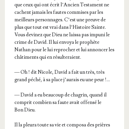
que ceux qui ont écrit l’An­cien Tes­ta­ment ne
cachent jamais les fautes com­mises par les
meilleurs per­son­nages. C’est une preuve de
plus que tout est vrai dans l’His­toire Sainte.
Vous devi­nez que Dieu ne lais­sa pas impu­ni le
crime de David. Il lui envoya le pro­phète
Nathan pour le lui repro­cher et lui annon­cer les
châ­ti­ments qui en résulteraient.
— Oh ! dit Nicole, David a fait un très, très
grand péché, à sa place j’au­rais eu une peur !…
— David a eu beau­coup de cha­grin, quand il
com­prit com­bien sa faute avait offen­sé le
Bon Dieu.
Il la pleu­ra toute sa vie et com­po­sa des prières