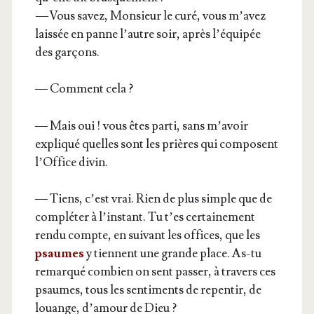
— Vous savez, Mon­sieur le curé, vous m’avez
lais­sée en panne l’autre soir, après l’équipée
des garçons.
— Com­ment cela ?
— Mais oui ! vous êtes par­ti, sans m’avoir
expli­qué quelles sont les prières qui com­posent
l’Office divin.
— Tiens, c’est vrai. Rien de plus simple que de
com­plé­ter à l’instant. Tu t’es cer­tai­ne­ment
ren­du compte, en sui­vant les offices, que les
psaumes
y tiennent une grande place. As-tu
remar­qué com­bien on sent pas­ser, à tra­vers ces
psaumes, tous les sen­ti­ments de repen­tir, de
louange, d’amour de Dieu ?