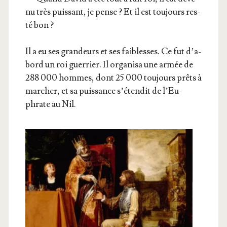
nu très puis­sant, je pense ? Et il est tou­jours res­
té bon ?
Il a eu ses gran­deurs et ses fai­blesses. Ce fut d’a­
bord un roi guer­rier. Il orga­ni­sa une armée de
288 000 hommes, dont 25 000 tou­jours prêts à
mar­cher, et sa puis­sance s’é­ten­dit de l’Eu­
phrate au Nil.