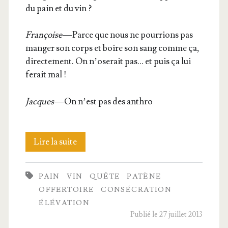
du pain et du vin ?
Fran­çoise
— Parce que nous ne pour­rions pas
man­ger son corps et boire son sang comme ça,
direc­te­ment. On n’o­se­rait pas… et puis ça lui
ferait mal !
Jacques
— On n’est pas des anthro
III.
Lire la suite
Le
PAIN
VIN
QUÊTE
PATÈNE
pain
OFFERTOIRE
CONSÉCRATION
et
ÉLÉVATION
Publié le 27 juillet 2013
le vin