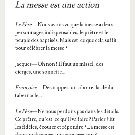
La messe est une action
Le Père
— Nous avons vu que la messe a deux
per­son­nages indis­pen­sables, le prêtre et le
peuple des bap­ti­sés. Mais est-ce que cela suf­fit
pour célé­brer la messe ?
Jacques — Oh non ! Il faut un mis­sel, des
cierges, une sonnette…
Fran­çoise
— Des nappes, un ciboire, la clé du
tabernacle…
Le Père
— Ne nous per­dons pas dans les détails.
Ce prêtre, qu’est-ce qu’il va faire ? Par­ler ? Et
les fidèles, écou­ter et répondre ? La messe est
donc un dis­cours, une conversation ?