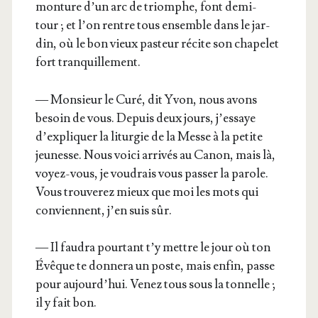
mon­ture d’un arc de triomphe, font demi-
tour ; et l’on rentre tous ensemble dans le jar­
din, où le bon vieux pas­teur récite son cha­pe­let
fort tranquillement.
— Mon­sieur le Curé, dit Yvon, nous avons
besoin de vous. Depuis deux jours, j’essaye
d’expliquer la litur­gie de la Messe à la petite
jeu­nesse. Nous voi­ci arri­vés au Canon, mais là,
voyez-vous, je vou­drais vous pas­ser la parole.
Vous trou­ve­rez mieux que moi les mots qui
conviennent, j’en suis sûr.
— Il fau­dra pour­tant t’y mettre le jour où ton
Évêque te don­ne­ra un poste, mais enfin, passe
pour aujourd’hui. Venez tous sous la ton­nelle ;
il y fait bon.