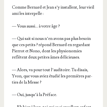
Comme Ber­nard et Jean s’y ins­tallent, leur vieil
ami les interpelle :
— Vous aus­si… à votre âge ?
— Qui sait si nous n’en avons pas plus besoin
que ces petits ? répond Ber­nard en regar­dant
Pier­rot et Nono, dont les phy­sio­no­mies
reflètent deux petites âmes délicieuses.
— Alors, va pour tout l’auditoire. Tu disais,
Yvon, que vous aviez étu­dié les pre­mières par­
ties de la Messe ?
— Oui, jusqu’à la Préface.