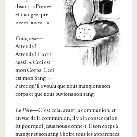
disant : « Pre­nez
et man­gez, pre­
nez et buvez… »
Fran­çoise
—
Attends !
Attends ! Il a dit
aus­si : « Ceci est
mon Corps. Ceci
est mon Sang. »
Parce qu’il a vou­lu que nous man­gions son
corps et que nous buvions son sang.
Le Père
— C’est cela : avant la com­mu­nion, et
en vue de la com­mu­nion, il y a la consé­cra­tion.
Et pour­quoi Jésus nous donne-t-il son corps à
man­ger et son sang à boire sous les appa­rences