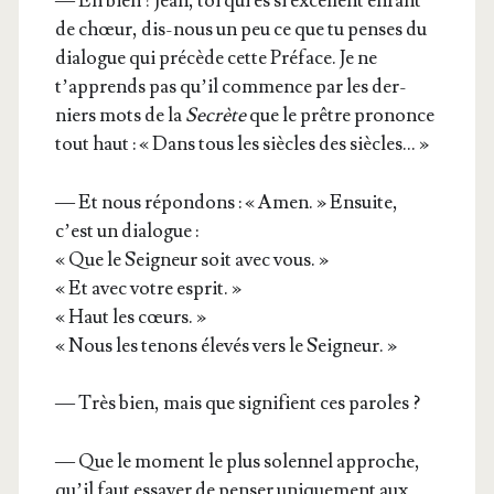
— Eh bien ! Jean, toi qui es si excellent enfant
de chœur, dis-nous un peu ce que tu penses du
dia­logue qui pré­cède cette Pré­face. Je ne
t’apprends pas qu’il com­mence par les der­
niers mots de la
Secrète
que le prêtre pro­nonce
tout haut : « Dans tous les siècles des siècles… »
— Et nous répon­dons : « Amen. » Ensuite,
c’est un dialogue :
« Que le Sei­gneur soit avec vous. »
« Et avec votre esprit. »
« Haut les cœurs. »
« Nous les tenons éle­vés vers le Seigneur. »
— Très bien, mais que signi­fient ces paroles ?
— Que le moment le plus solen­nel approche,
qu’il faut essayer de pen­ser uni­que­ment aux