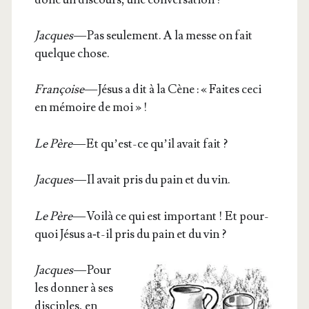
Jacques
— Pas seule­ment. A la messe on fait
quelque chose.
Fran­çoise
— Jésus a dit à la Cène : « Faites ceci
en mémoire de moi » !
Le Père
— Et qu’est-ce qu’il avait fait ?
Jacques
— Il avait pris du pain et du vin.
Le Père
— Voi­là ce qui est impor­tant ! Et pour­
quoi Jésus a‑t-il pris du pain et du vin ?
Jacques
— Pour
les don­ner à ses
dis­ciples, en