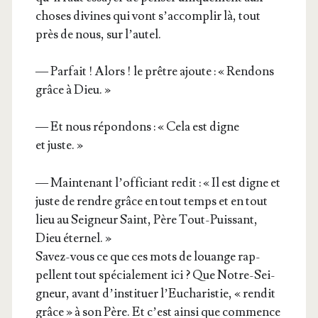
choses divines qui vont s’accomplir là, tout
près de nous, sur l’autel.
— Par­fait ! Alors ! le prêtre ajoute : « Ren­dons
grâce à Dieu. »
— Et nous répon­dons : « Cela est digne
et juste. »
— Main­te­nant l’officiant redit : « Il est digne et
juste de rendre grâce en tout temps et en tout
lieu au Sei­gneur Saint, Père Tout-Puis­sant,
Dieu éternel. »
Savez-vous ce que ces mots de louange rap­
pellent tout spé­cia­le­ment ici ? Que Notre-Sei­
gneur, avant d’instituer l’Eucharistie, « ren­dit
grâce » à son Père. Et c’est ain­si que com­mence