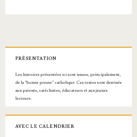
le
Canon
de
la messe
Barre
latérale
PRÉSENTATION
principale
Les histoires présentées ici sont issues, principalement,
de la “bonne presse” catholique. Ces textes sont destinés
aux parents, catéchistes, éducateurs et aux jeunes
lecteurs.
AVEC LE CALENDRIER