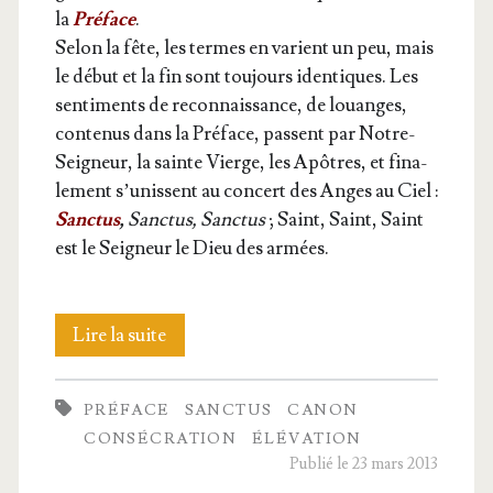
la
Pré­face
.
Selon la fête, les termes en varient un peu, mais
le début et la fin sont tou­jours iden­tiques. Les
sen­ti­ments de recon­nais­sance, de louanges,
conte­nus dans la Pré­face, passent par Notre-
Sei­gneur, la sainte Vierge, les Apôtres, et fina­
le­ment s’unissent au concert des Anges au Ciel :
Sanc­tus
,
Sanc­tus, Sanc­tus
; Saint, Saint, Saint
est le Sei­gneur le Dieu des armées.
La
Lire la suite
Pré­
PRÉFACE
SANCTUS
CANON
face
CONSÉCRATION
ÉLÉVATION
et
Publié le 23 mars 2013