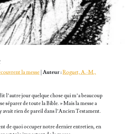
e
écouvrent la messe
|
Auteur :
Roguet, A.-M.,
it l’autre jour quelque chose qui m’a beau­coup
se sépa­rer de toute la Bible. » Mais la messe a
’y avait rien de pareil dans l’An­cien Testament.
ment de quoi occu­per notre der­nier entre­tien, en