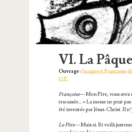
</span>
VI. La Pâqu
Ouvrage :
Jacques et Françoise d
O.P.
Fran­çoise
— Mon Père, vous avez d
tra­cas­sée… « La messe ne peut pas 
été inven­tée par Jésus-Christ. Il n
Le Père
— Mais si. Et voi­là jus­te­