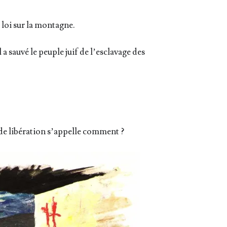
 loi sur la montagne.
a sau­vé le peuple juif de l’es­cla­vage des
e libé­ra­tion s’ap­pelle comment ?