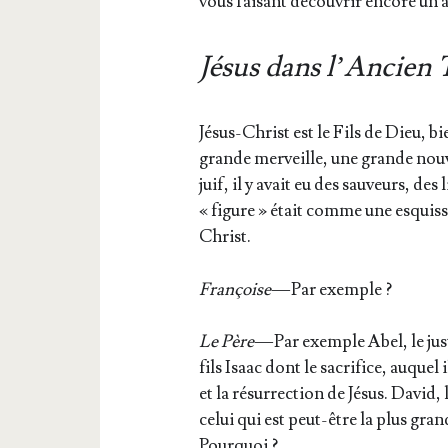
vous fai­sant décou­vrir encore un 
Jésus dans l’Ancien
Jésus-Christ est le Fils de Dieu, bi
grande mer­veille, une grande nou­v
juif, il y avait eu des sau­veurs, des
« figure » était comme une esquiss
Christ.
Fran­çoise
— Par exemple ?
Le Père
— Par exemple Abel, le jus
fils Isaac dont le sacri­fice, auquel i
et la résur­rec­tion de Jésus. David,
celui qui est peut-être la plus gra
Pourquoi ?