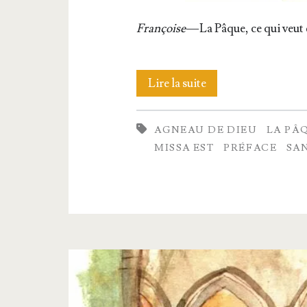
Fran­çoise
— La Pâque, ce qui veut 
VI.
Lire la suite
La Pâque
AGNEAU DE DIEU
LA PÂ
MISSA EST
PRÉFACE
SA