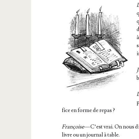
q
q
d
à
s
i
b
p
fice en forme de repas ?
Fran­çoise
— C’est vrai. On nous dit
livre ou un jour­nal à table.