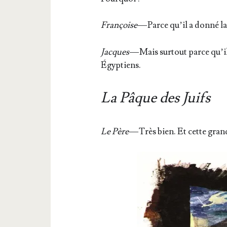
Fran­çoise
— Parce qu’il a don­né la
Jacques
— Mais sur­tout parce qu’il 
Égyptiens.
La Pâque des Juifs
Le Père
— Très bien. Et cette grand