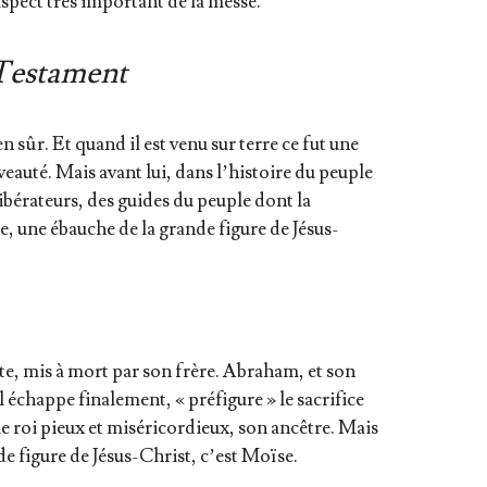
aspect très impor­tant de la messe.
 Testament
en sûr. Et quand il est venu sur terre ce fut une
eau­té. Mais avant lui, dans l’his­toire du peuple
 libé­ra­teurs, des guides du peuple dont la
e, une ébauche de la grande figure de Jésus-
te, mis à mort par son frère. Abra­ham, et son
l échappe fina­le­ment, « pré­fi­gure » le sacri­fice
 le roi pieux et misé­ri­cor­dieux, son ancêtre. Mais
nde figure de Jésus-Christ, c’est Moïse.