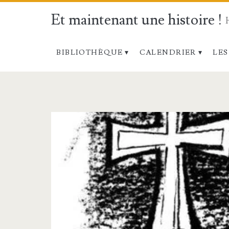
Et maintenant une histoire !
BIBLIOTHÈQUE
CALENDRIER
LES
Catégorie :
<span>Roguet,
A.-
M.,
O.P.