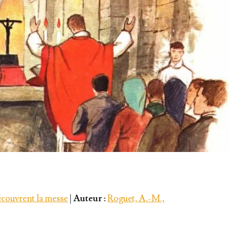
écouvrent la messe
|
Auteur :
Roguet, A.-M.,