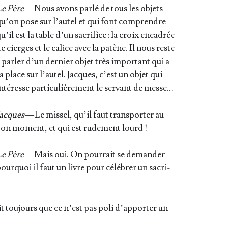
Le Père
— Nous avons par­lé de tous les objets
u’on pose sur l’au­tel et qui font com­prendre
u’il est la table d’un sacri­fice : la croix enca­drée
e cierges et le calice avec la patène. Il nous reste
 par­ler d’un der­nier objet très impor­tant qui a
a place sur l’au­tel. Jacques, c’est un objet qui
nté­resse par­ti­cu­liè­re­ment le ser­vant de messe…
Jacques
— Le mis­sel, qu’il faut trans­por­ter au
on moment, et qui est rude­ment lourd !
Le Père
— Mais oui. On pour­rait se deman­der
our­quoi il faut un livre pour célé­brer un sacri­
 tou­jours que ce n’est pas poli d’ap­por­ter un