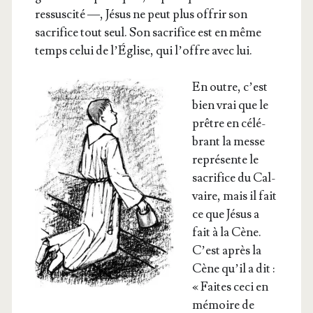
res­sus­ci­té —, Jésus ne peut plus offrir son
sacri­fice tout seul. Son sacri­fice est en même
temps celui de l’É­glise, qui l’offre avec lui.
En outre, c’est
bien vrai que le
prêtre en célé­
brant la messe
repré­sente le
sacri­fice du Cal­
vaire, mais il fait
ce que Jésus a
fait à la Cène.
C’est après la
Cène qu’il a dit :
« Faites ceci en
mémoire de