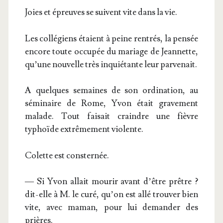
Joies et épreuves se suivent vite dans la vie.
Les col­lé­giens étaient à peine ren­trés, la pen­sée
encore toute occu­pée du mariage de Jean­nette,
qu’une nou­velle très inquié­tante leur parvenait.
A quelques semaines de son ordi­na­tion, au
sémi­naire de Rome, Yvon était gra­ve­ment
malade. Tout fai­sait craindre une fièvre
typhoïde extrê­me­ment violente.
Colette est consternée.
— Si Yvon allait mou­rir avant d’être prêtre ?
dit-elle à M. le curé, qu’on est allé trou­ver bien
vite, avec maman, pour lui deman­der des
prières.