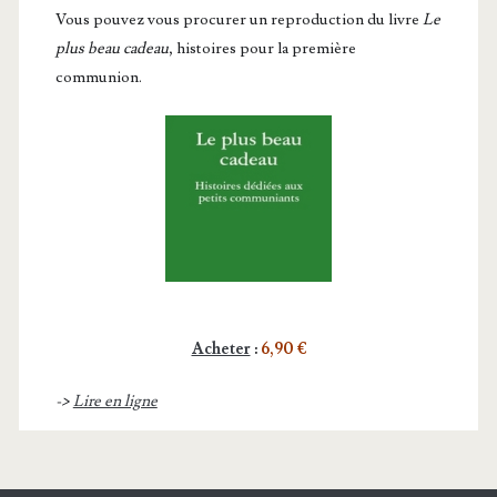
Vous pou­vez vous pro­cu­rer un repro­duc­tion du livre
Le
plus beau cadeau
, histoires pour la première
communion.
Acheter
:
6,90 €
->
Lire en ligne