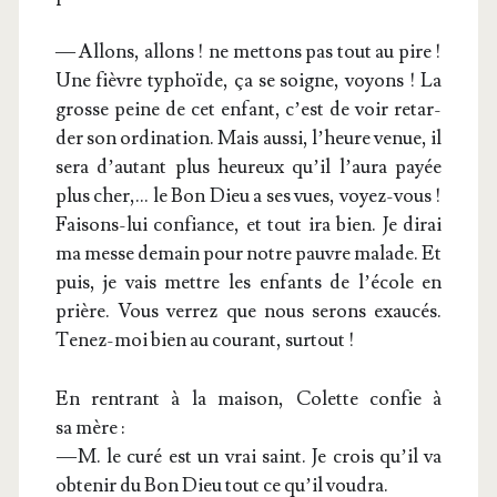
— Allons, allons ! ne met­tons pas tout au pire !
Une fièvre typhoïde, ça se soigne, voyons ! La
grosse peine de cet enfant, c’est de voir retar­
der son ordi­na­tion. Mais aus­si, l’heure venue, il
sera d’autant plus heu­reux qu’il l’aura payée
plus cher,… le Bon Dieu a ses vues, voyez-vous !
Fai­sons-lui confiance, et tout ira bien. Je dirai
ma messe demain pour notre pauvre malade. Et
puis, je vais mettre les enfants de l’école en
prière. Vous ver­rez que nous serons exau­cés.
Tenez-moi bien au cou­rant, surtout !
En ren­trant à la mai­son, Colette confie à
sa mère :
— M. le curé est un vrai saint. Je crois qu’il va
obte­nir du Bon Dieu tout ce qu’il voudra.