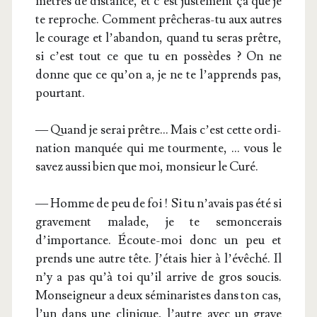
mètres de dis­tance, et c’est jus­te­ment ça que je
te reproche. Com­ment prê­che­ras-tu aux autres
le cou­rage et l’abandon, quand tu seras prêtre,
si c’est tout ce que tu en pos­sèdes ? On ne
donne que ce qu’on a, je ne te l’apprends pas,
pourtant.
— Quand je serai prêtre… Mais c’est cette ordi­
na­tion man­quée qui me tour­mente, … vous le
savez aus­si bien que moi, mon­sieur le Curé.
— Homme de peu de foi ! Si tu n’avais pas été si
gra­ve­ment malade, je te semon­ce­rais
d’importance. Écoute-moi donc un peu et
prends une autre tête. J’étais hier à l’évêché. Il
n’y a pas qu’à toi qu’il arrive de gros sou­cis.
Mon­sei­gneur a deux sémi­na­ristes dans ton cas,
l’un dans une cli­nique, l’autre avec un grave