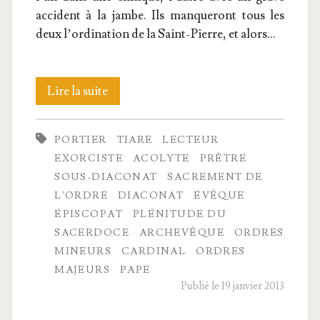
acci­dent à la jambe. Ils man­que­ront tous les
deux l’ordination de la Saint-Pierre, et alors…
La
Lire la suite
Hié­
PORTIER
TIARE
LECTEUR
rar­
EXORCISTE
ACOLYTE
PRÊTRE
chie
SOUS-DIACONAT
SACREMENT DE
L'ORDRE
DIACONAT
ÉVÊQUE
de
ÉPISCOPAT
PLÉNITUDE DU
l’Église
SACERDOCE
ARCHEVÊQUE
ORDRES
MINEURS
CARDINAL
ORDRES
MAJEURS
PAPE
Publié le 19 janvier 2013