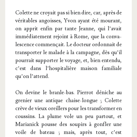
Colette ne croyait pas si bien dire, car, après de
véri­tables angoisses, Yvon ayant été mou­rant,
on apprit enfin par tante Jeanne, qui l’avait
immé­dia­te­ment rejoint à Rome, que la conva­
les­cence com­men­çait. Le doc­teur ordon­nait de
trans­por­ter le malade à la cam­pagne, dès qu’il
pour­rait sup­por­ter le voyage, et, bien enten­du,
c’est dans l’hospitalière mai­son fami­liale
qu’on l’attend.
On devine le branle-bas. Pier­rot déniche au
gre­nier une antique chaise-longue ; Colette
crève de vieux oreillers pour les trans­for­mer en
cous­sins. La plume vole un peu par­tout, et
Maria­nick pousse des sou­pirs à gon­fler une
voile de bateau ; mais, après tout, c’est