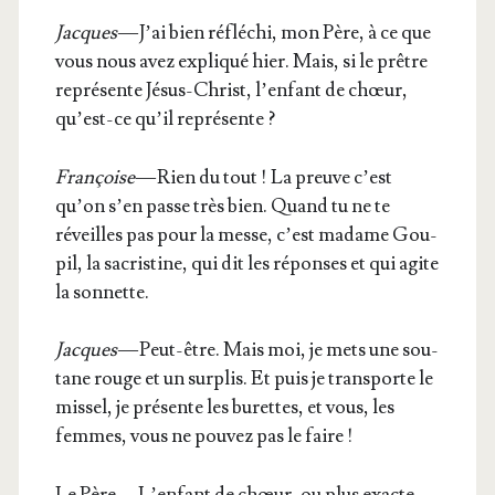
Jacques
— J’ai bien réflé­chi, mon Père, à ce que
vous nous avez expli­qué hier. Mais, si le prêtre
repré­sente Jésus-Christ, l’en­fant de chœur,
qu’est-ce qu’il représente ?
Fran­çoise
— Rien du tout ! La preuve c’est
qu’on s’en passe très bien. Quand tu ne te
réveilles pas pour la messe, c’est madame Gou­
pil, la sacris­tine, qui dit les réponses et qui agite
la sonnette.
Jacques
— Peut-être. Mais moi, je mets une sou­
tane rouge et un sur­plis. Et puis je trans­porte le
mis­sel, je pré­sente les burettes, et vous, les
femmes, vous ne pou­vez pas le faire !
Le Père — L’en­fant de chœur, ou plus exac­te­