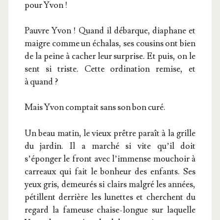
pour Yvon !
Pauvre Yvon ! Quand il débarque, dia­phane et
maigre comme un écha­las, ses cou­sins ont bien
de la peine à cacher leur sur­prise. Et puis, on le
sent si triste. Cette ordi­na­tion remise, et
à quand ?
Mais Yvon comp­tait sans son bon curé.
Un beau matin, le vieux prêtre paraît à la grille
du jar­din. Il a mar­ché si vite qu’il doit
s’éponger le front avec l’immense mou­choir à
car­reaux qui fait le bon­heur des enfants. Ses
yeux gris, demeu­rés si clairs mal­gré les années,
pétillent der­rière les lunettes et cherchent du
regard la fameuse chaise-longue sur laquelle