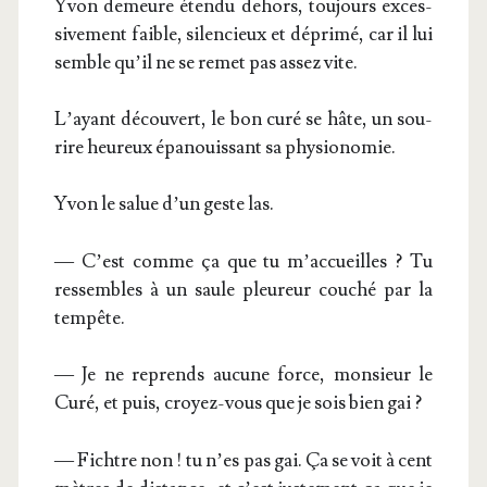
Yvon demeure éten­du dehors, tou­jours exces­
si­ve­ment faible, silen­cieux et dépri­mé, car il lui
semble qu’il ne se remet pas assez vite.
L’ayant décou­vert, le bon curé se hâte, un sou­
rire heu­reux épa­nouis­sant sa physionomie.
Yvon le salue d’un geste las.
— C’est comme ça que tu m’accueilles ? Tu
res­sembles à un saule pleu­reur cou­ché par la
tempête.
— Je ne reprends aucune force, mon­sieur le
Curé, et puis, croyez-vous que je sois bien gai ?
— Fichtre non ! tu n’es pas gai. Ça se voit à cent