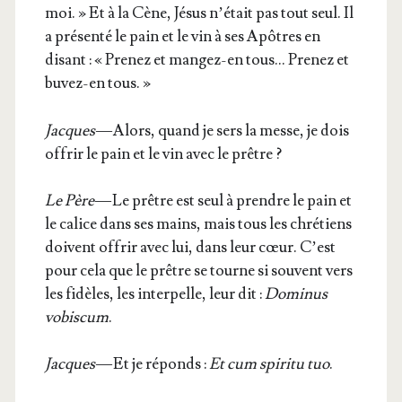
moi. » Et à la Cène, Jésus n’é­tait pas tout seul. Il
a pré­sen­té le pain et le vin à ses Apôtres en
disant : « Pre­nez et man­gez-en tous… Pre­nez et
buvez-en tous. »
Jacques
— Alors, quand je sers la messe, je dois
offrir le pain et le vin avec le prêtre ?
Le Père
— Le prêtre est seul à prendre le pain et
le calice dans ses mains, mais tous les chré­tiens
doivent offrir avec lui, dans leur cœur. C’est
pour cela que le prêtre se tourne si sou­vent vers
les fidèles, les inter­pelle, leur dit :
Domi­nus
vobis­cum
.
Jacques
— Et je réponds :
Et cum spi­ri­tu tuo
.