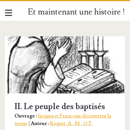
Et maintenant une histoire !
Étiquette :
<span>Acolyte</span
II. Le peuple des baptisés
Ouvrage :
Jacques et Françoise découvrent la
messe
|
Auteur :
Roguet, A.-M., O.P.