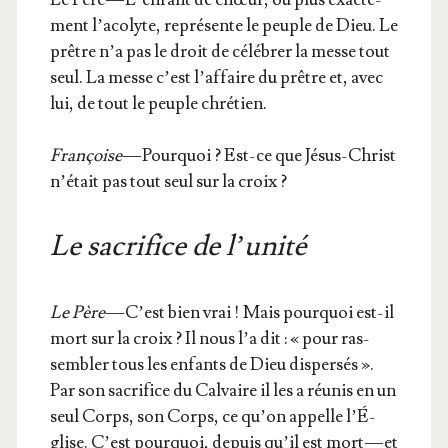
ment l’a­co­lyte, repré­sente le peuple de Dieu. Le
prêtre n’a pas le droit de célé­brer la messe tout
seul. La messe c’est l’af­faire du prêtre et, avec
lui, de tout le peuple chrétien.
Fran­çoise
— Pour­quoi ? Est-ce que Jésus-Christ
n’é­tait pas tout seul sur la croix ?
Le sacrifice de l’unité
Le Père
— C’est bien vrai ! Mais pour­quoi est-il
mort sur la croix ? Il nous l’a dit : « pour ras­
sem­bler tous les enfants de Dieu dis­per­sés ».
Par son sacri­fice du Cal­vaire il les a réunis en un
seul Corps, son Corps, ce qu’on appelle l’É­
glise. C’est pour­quoi, depuis qu’il est mort — et