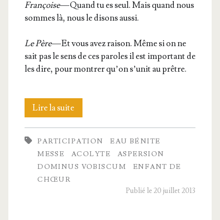
Fran­çoise
— Quand tu es seul. Mais quand nous
sommes là, nous le disons aussi.
Le Père
— Et vous avez rai­son. Même si on ne
sait pas le sens de ces paroles il est impor­tant de
les dire, pour mon­trer qu’on s’u­nit au prêtre.
II.
Lire la suite
Le
PARTICIPATION
EAU BÉNITE
peuple
MESSE
ACOLYTE
ASPERSION
des
DOMINUS VOBISCUM
ENFANT DE
CHŒUR
baptisés
Publié le 20 juillet 2013