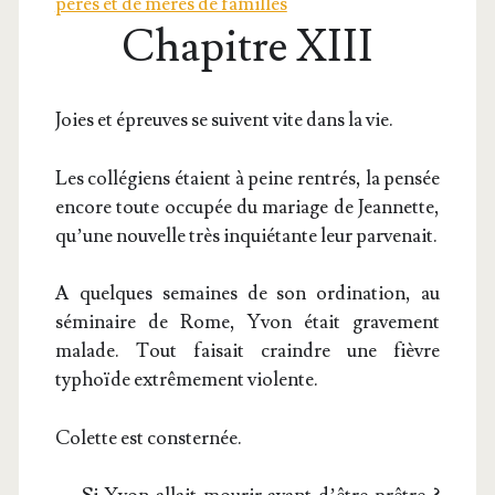
pères et de mères de familles
Chapitre XIII
Joies et épreuves se suivent vite dans la vie.
Les col­lé­giens étaient à peine ren­trés, la pen­sée
encore toute occu­pée du mariage de Jean­nette,
qu’une nou­velle très inquié­tante leur parvenait.
A quelques semaines de son ordi­na­tion, au
sémi­naire de Rome, Yvon était gra­ve­ment
malade. Tout fai­sait craindre une fièvre
typhoïde extrê­me­ment violente.
Colette est consternée.