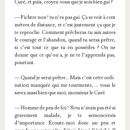
Curé, et puis, croyez-vous que je sois bien gai ?
— Fichtre non ! tu n’es pas gai. Ça se voit à cent
mètres de dis­tance, et c’est jus­te­ment ça que je
te reproche. Com­ment prê­che­ras-tu aux autres
le cou­rage et l’abandon, quand tu seras prêtre,
si c’est tout ce que tu en pos­sèdes ? On ne
donne que ce qu’on a, je ne te l’apprends pas,
pourtant.
— Quand je serai prêtre… Mais c’est cette ordi­
na­tion man­quée qui me tour­mente, … vous le
savez aus­si bien que moi, mon­sieur le Curé.
— Homme de peu de foi ! Si tu n’avais pas été si
gra­ve­ment malade, je te semon­ce­rais
d’importance. Écoute-moi donc un peu et