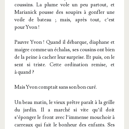
cous­sins. La plume vole un peu par­tout, et
Maria­nick pousse des sou­pirs à gon­fler une
voile de bateau ; mais, après tout, c’est
pour Yvon !
Pauvre Yvon ! Quand il débarque, dia­phane et
maigre comme un écha­las, ses cou­sins ont bien
de la peine à cacher leur sur­prise. Et puis, on le
sent si triste. Cette ordi­na­tion remise, et
à quand ?
Mais Yvon comp­tait sans son bon curé.
Un beau matin, le vieux prêtre paraît à la grille
du jar­din. Il a mar­ché si vite qu’il doit
s’éponger le front avec l’immense mou­choir à
car­reaux qui fait le bon­heur des enfants. Ses