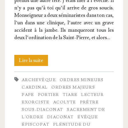
prends une autre tête. J’étais hier à l’évêché. Il
n’y a pas qu’à toi qu’il arrive de gros sou­cis.
Mon­sei­gneur a deux sémi­na­ristes dans ton cas,
l’un dans une cli­nique, l’autre avec un grave
acci­dent à la jambe. Ils man­que­ront tous les
deux l’ordination de la Saint-Pierre, et alors…
La
Lire la suite
Hié­
ARCHEVÊQUE
ORDRES MINEURS
rar­
CARDINAL
ORDRES MAJEURS
chie
PAPE
PORTIER
TIARE
LECTEUR
EXORCISTE
ACOLYTE
PRÊTRE
de
SOUS-DIACONAT
SACREMENT DE
l’Église
L'ORDRE
DIACONAT
ÉVÊQUE
ÉPISCOPAT
PLÉNITUDE DU