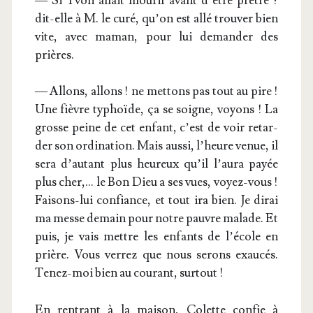
— Si Yvon allait mou­rir avant d’être prêtre ?
dit-elle à M. le curé, qu’on est allé trou­ver bien
vite, avec maman, pour lui deman­der des
prières.
— Allons, allons ! ne met­tons pas tout au pire !
Une fièvre typhoïde, ça se soigne, voyons ! La
grosse peine de cet enfant, c’est de voir retar­
der son ordi­na­tion. Mais aus­si, l’heure venue, il
sera d’autant plus heu­reux qu’il l’aura payée
plus cher,… le Bon Dieu a ses vues, voyez-vous !
Fai­sons-lui confiance, et tout ira bien. Je dirai
ma messe demain pour notre pauvre malade. Et
puis, je vais mettre les enfants de l’école en
prière. Vous ver­rez que nous serons exau­cés.
Tenez-moi bien au cou­rant, surtout !
En ren­trant à la mai­son, Colette confie à