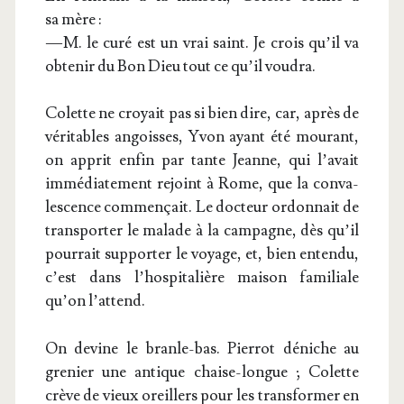
sa mère :
— M. le curé est un vrai saint. Je crois qu’il va
obte­nir du Bon Dieu tout ce qu’il voudra.
Colette ne croyait pas si bien dire, car, après de
véri­tables angoisses, Yvon ayant été mou­rant,
on apprit enfin par tante Jeanne, qui l’avait
immé­dia­te­ment rejoint à Rome, que la conva­
les­cence com­men­çait. Le doc­teur ordon­nait de
trans­por­ter le malade à la cam­pagne, dès qu’il
pour­rait sup­por­ter le voyage, et, bien enten­du,
c’est dans l’hospitalière mai­son fami­liale
qu’on l’attend.
On devine le branle-bas. Pier­rot déniche au
gre­nier une antique chaise-longue ; Colette
crève de vieux oreillers pour les trans­for­mer en