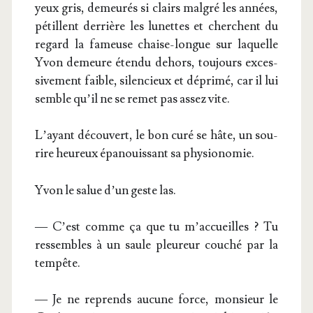
yeux gris, demeu­rés si clairs mal­gré les années,
pétillent der­rière les lunettes et cherchent du
regard la fameuse chaise-longue sur laquelle
Yvon demeure éten­du dehors, tou­jours exces­
si­ve­ment faible, silen­cieux et dépri­mé, car il lui
semble qu’il ne se remet pas assez vite.
L’ayant décou­vert, le bon curé se hâte, un sou­
rire heu­reux épa­nouis­sant sa physionomie.
Yvon le salue d’un geste las.
— C’est comme ça que tu m’accueilles ? Tu
res­sembles à un saule pleu­reur cou­ché par la
tempête.
— Je ne reprends aucune force, mon­sieur le