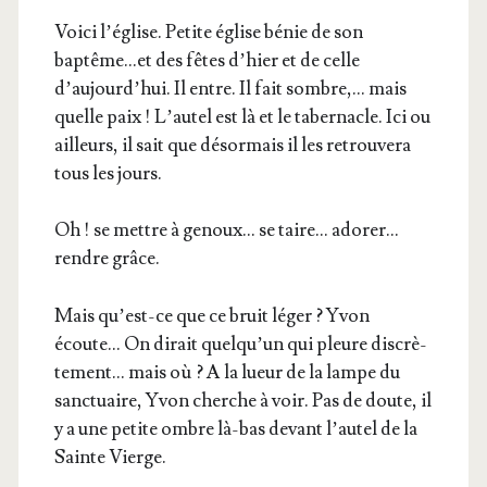
Voi­ci l’église. Petite église bénie de son
baptême…et des fêtes d’hier et de celle
d’aujourd’hui. Il entre. Il fait sombre,… mais
quelle paix ! L’autel est là et le taber­nacle. Ici ou
ailleurs, il sait que désor­mais il les retrou­ve­ra
tous les jours.
Oh ! se mettre à genoux… se taire… ado­rer…
rendre grâce.
Mais qu’est-ce que ce bruit léger ?
Yvon
écoute… On dirait quelqu’un qui pleure dis­crè­
te­ment… mais où ? A la lueur de la lampe du
sanc­tuaire, Yvon cherche à voir. Pas de doute, il
y a une petite ombre là-bas devant l’autel de la
Sainte Vierge.