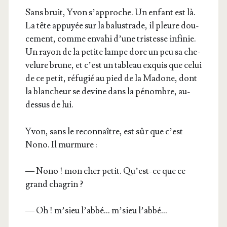
Sans bruit, Yvon s’approche. Un enfant est là.
La tête appuyée sur la balus­trade, il pleure dou­
ce­ment, comme enva­hi d’une tris­tesse infi­nie.
Un rayon de la petite lampe dore un peu sa che­
ve­lure brune, et c’est un tableau exquis que celui
de ce petit, réfu­gié au pied de la Madone, dont
la blan­cheur se devine dans la pénombre, au-
des­sus de lui.
Yvon, sans le recon­naître, est sûr que c’est
Nono. Il murmure :
— Nono ! mon cher petit. Qu’est-ce que ce
grand chagrin ?
— Oh ! m’sieu l’abbé… m’sieu l’abbé…