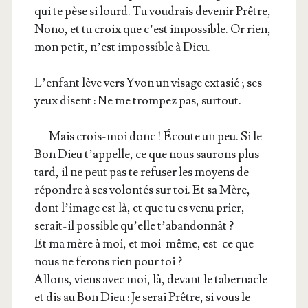
qui te pèse si lourd. Tu vou­drais deve­nir Prêtre,
Nono, et tu croix que c’est impos­sible. Or rien,
mon petit, n’est impos­sible à Dieu.
L’enfant lève vers Yvon un visage exta­sié ; ses
yeux disent : Ne me trom­pez pas, surtout.
— Mais crois-moi donc ! Écoute un peu. Si le
Bon Dieu t’appelle, ce que nous sau­rons plus
tard, il ne peut pas te refu­ser les moyens de
répondre à ses volon­tés sur toi. Et sa Mère,
dont l’image est là, et que tu es venu prier,
serait-il pos­sible qu’elle t’abandonnât ?
Et ma mère à moi, et moi-même, est-ce que
nous ne ferons rien pour toi ?
Allons, viens avec moi, là, devant le taber­nacle
et dis au Bon Dieu : Je serai Prêtre, si vous le