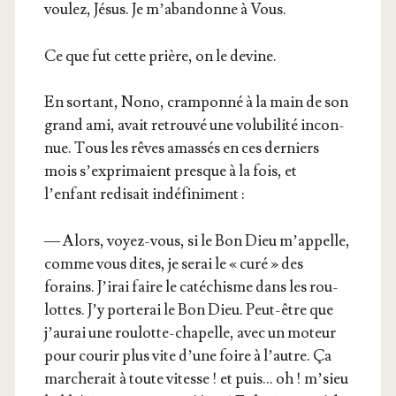
vou­lez, Jésus. Je m’abandonne à Vous.
Ce que fut cette prière, on le devine.
En sor­tant, Nono, cram­pon­né à la main de son
grand ami, avait retrou­vé une volu­bi­li­té incon­
nue. Tous les rêves amas­sés en ces der­niers
mois s’exprimaient presque à la fois, et
l’enfant redi­sait indéfiniment :
— Alors, voyez-vous, si le Bon Dieu m’appelle,
comme vous dites, je serai le « curé » des
forains. J’irai faire le caté­chisme dans les rou­
lottes. J’y por­te­rai le Bon Dieu. Peut-être que
j’aurai une rou­lotte-cha­pelle, avec un moteur
pour cou­rir plus vite d’une foire à l’autre. Ça
mar­che­rait à toute vitesse ! et puis… oh ! m’sieu