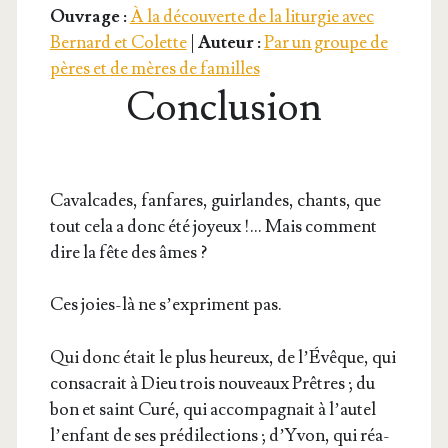
Ouvrage :
À la découverte de la liturgie avec
Bernard et Colette
|
Auteur :
Par un groupe de
pères et de mères de familles
Conclusion
Caval­cades, fan­fares, guir­landes, chants, que
tout cela a donc été joyeux !… Mais com­ment
dire la fête des âmes ?
Ces joies-là ne s’expriment pas.
Qui donc était le plus heu­reux, de l’Évêque, qui
consa­crait à Dieu trois nou­veaux Prêtres ; du
bon et saint Curé, qui accom­pa­gnait à l’autel
l’enfant de ses pré­di­lec­tions ; d’Yvon, qui réa­