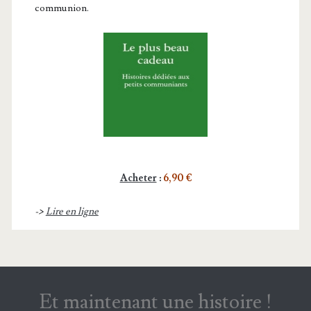
communion.
Acheter
:
6,90 €
->
Lire en ligne
Et maintenant une histoire !