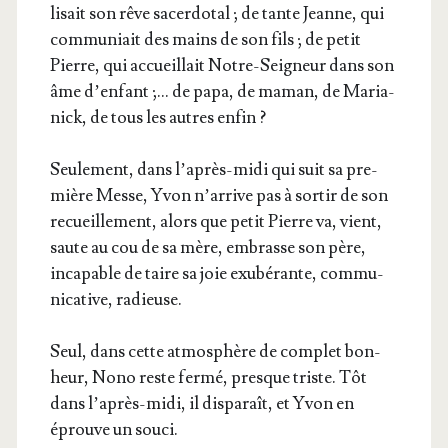
li­sait son rêve sacer­do­tal ; de tante Jeanne, qui
com­mu­niait des mains de son fils ; de petit
Pierre, qui accueillait Notre-Sei­gneur dans son
âme d’enfant ;… de papa, de maman, de Maria­
nick, de tous les autres enfin ?
Seule­ment, dans l’après-midi qui suit sa pre­
mière Messe, Yvon n’arrive pas à sor­tir de son
recueille­ment, alors que petit Pierre va, vient,
saute au cou de sa mère, embrasse son père,
inca­pable de taire sa joie exu­bé­rante, com­mu­
ni­ca­tive, radieuse.
Seul, dans cette atmo­sphère de com­plet bon­
heur, Nono reste fer­mé, presque triste. Tôt
dans l’après-midi, il dis­pa­raît, et Yvon en
éprouve un souci.