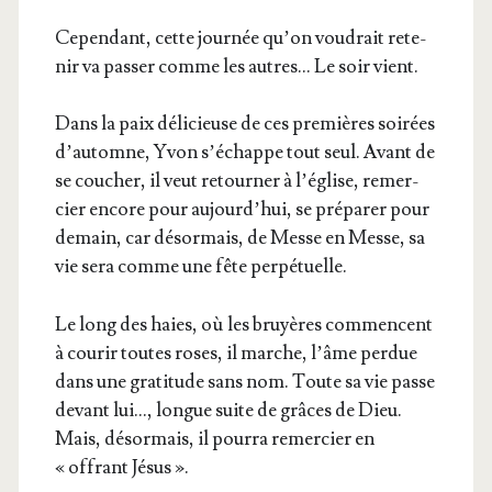
Cepen­dant, cette jour­née qu’on vou­drait rete­
nir va pas­ser comme les autres… Le soir vient.
Dans la paix déli­cieuse de ces pre­mières soi­rées
d’automne, Yvon s’échappe tout seul. Avant de
se cou­cher, il veut retour­ner à l’église, remer­
cier encore pour aujourd’hui, se pré­pa­rer pour
demain, car désor­mais, de Messe en Messe, sa
vie sera comme une fête perpétuelle.
Le long des haies, où les bruyères com­mencent
à cou­rir toutes roses, il marche, l’âme per­due
dans une gra­ti­tude sans nom. Toute sa vie passe
devant lui…, longue suite de grâces de Dieu.
Mais, désor­mais, il pour­ra remer­cier en
« offrant Jésus ».