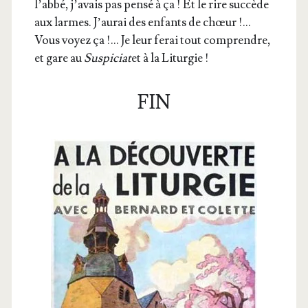
l’abbé, j’avais pas pen­sé à ça ! Et le rire suc­cède
aux larmes. J’aurai des enfants de chœur !…
Vous voyez ça !… Je leur ferai tout com­prendre,
et gare au
Sus­pi­ciat
et à la Liturgie !
FIN