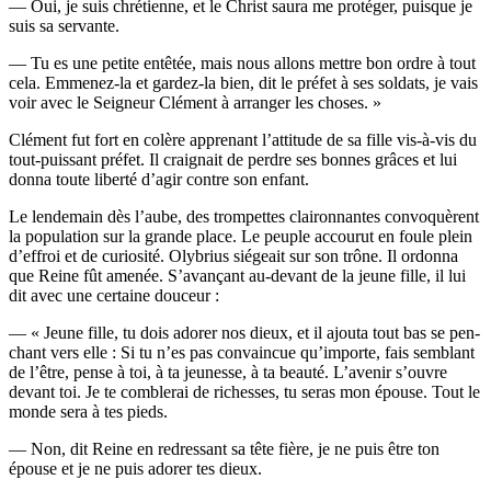
— Oui, je suis chré­tienne, et le Christ sau­ra me pro­té­ger, puisque je
suis sa servante.
— Tu es une petite entê­tée, mais nous allons mettre bon ordre à tout
cela. Emme­nez-la et gar­dez-la bien, dit le pré­fet à ses sol­dats, je vais
voir avec le Sei­gneur Clé­ment à arran­ger les choses. »
Clé­ment fut fort en colère appre­nant l’at­ti­tude de sa fille vis-à-vis du
tout-puis­sant pré­fet. Il crai­gnait de perdre ses bonnes grâces et lui
don­na toute liber­té d’a­gir contre son enfant.
Le len­de­main dès l’aube, des trom­pettes clai­ron­nantes convo­quèrent
la popu­la­tion sur la grande place. Le peuple accou­rut en foule plein
d’ef­froi et de curio­si­té. Oly­brius sié­geait sur son trône. Il ordon­na
que Reine fût ame­née. S’a­van­çant au-devant de la jeune fille, il lui
dit avec une cer­taine douceur :
— « Jeune fille, tu dois ado­rer nos dieux, et il ajou­ta tout bas se pen­
chant vers elle : Si tu n’es pas convain­cue qu’im­porte, fais sem­blant
de l’être, pense à toi, à ta jeu­nesse, à ta beau­té. L’a­ve­nir s’ouvre
devant toi. Je te com­ble­rai de richesses, tu seras mon épouse. Tout le
monde sera à tes pieds.
— Non, dit Reine en redres­sant sa tête fière, je ne puis être ton
épouse et je ne puis ado­rer tes dieux.