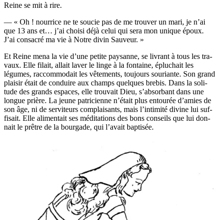
Reine se mit à rire.
— « Oh ! nour­rice ne te sou­cie pas de me trou­ver un mari, je n’ai
que 13 ans et… j’ai choi­si déjà celui qui sera mon unique époux.
J’ai consa­cré ma vie à Notre divin Sauveur. »
Et Reine mena la vie d’une petite pay­sanne, se livrant à tous les tra­
vaux. Elle filait, allait laver le linge à la fon­taine, éplu­chait les
légumes, rac­com­mo­dait les vête­ments, tou­jours sou­riante. Son grand
plai­sir était de conduire aux champs quelques bre­bis. Dans la soli­
tude des grands espaces, elle trou­vait Dieu, s’ab­sor­bant dans une
longue prière. La jeune patri­cienne n’é­tait plus entou­rée d’a­mies de
son âge, ni de ser­vi­teurs com­plai­sants, mais l’in­ti­mi­té divine lui suf­
fi­sait. Elle ali­men­tait ses médi­ta­tions des bons conseils que lui don­
nait le prêtre de la bour­gade, qui l’a­vait baptisée.