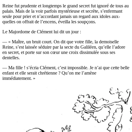
Reine fut pru­dente et long­temps le grand secret fut igno­ré de tous au
palais. Mais de la voir par­fois mys­té­rieuse et secrète, s’en­fer­mant
seule pour prier et n’ac­cor­dant jamais un regard aux idoles aux­
quelles on offrait de l’en­cens, éveilla les soupçons.
Le Major­dome de Clé­ment lui dit un jour :
— « Maître, un bruit court. On dit que votre fille, la demoi­selle
Reine, s’est lais­sée séduire par la secte du Gali­léen, qu’elle l’a­dore
en secret, et porte sur son cœur une croix dis­si­mu­lée sous ses
dentelles.
— Ma fille ! s’é­cria Clé­ment, c’est impos­sible. Je n’ai que cette belle
enfant et elle serait chré­tienne ? Qu’on me l’a­mène
immédiatement. »