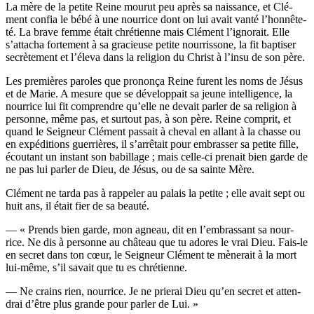
La mère de la petite Reine mou­rut peu après sa nais­sance, et Clé­
ment confia le bébé à une nour­rice dont on lui avait van­té l’hon­nê­te­
té. La brave femme était chré­tienne mais Clé­ment l’i­gno­rait. Elle
s’at­ta­cha for­te­ment à sa gra­cieuse petite nour­ris­sone, la fit bap­ti­ser
secrè­te­ment et l’é­le­va dans la reli­gion du Christ à l’in­su de son père.
Les pre­mières paroles que pro­non­ça Reine furent les noms de Jésus
et de Marie. A mesure que se déve­lop­pait sa jeune intel­li­gence, la
nour­rice lui fit com­prendre qu’elle ne devait par­ler de sa reli­gion à
per­sonne, même pas, et sur­tout pas, à son père. Reine com­prit, et
quand le Sei­gneur Clé­ment pas­sait à che­val en allant à la chasse ou
en expé­di­tions guer­rières, il s’ar­rê­tait pour embras­ser sa petite fille,
écou­tant un ins­tant son babillage ; mais celle-ci pre­nait bien garde de
ne pas lui par­ler de Dieu, de Jésus, ou de sa sainte Mère.
Clé­ment ne tar­da pas à rap­pe­ler au palais la petite ; elle avait sept ou
huit ans, il était fier de sa beauté.
— « Prends bien garde, mon agneau, dit en l’embrassant sa nour­
rice. Ne dis à per­sonne au châ­teau que tu adores le vrai Dieu. Fais-le
en secret dans ton cœur, le Sei­gneur Clé­ment te mène­rait à la mort
lui-même, s’il savait que tu es chrétienne.
— Ne crains rien, nour­rice. Je ne prie­rai Dieu qu’en secret et atten­
drai d’être plus grande pour par­ler de Lui. »