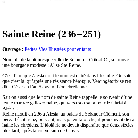
Sainte Reine (236 – 251)
Ouvrage :
Petites Vies Illustrées pour enfants
Non loin de la pit­to­resque ville de Semur en Côte-d’Or, se trouve
une bour­gade modeste : Alise Ste-Reine.
C’est l’an­tique Alé­sia dont le nom est entré dans l’his­toire. On sait
que c’est là, qu’a­près une résis­tance héroïque, Ver­cin­gé­to­rix se ren­
dit à César en l’an 52 avant l’ère chrétienne.
Sait-on aus­si que le nom de sainte Reine rap­pelle le sou­ve­nir d’une
jeune mar­tyre gal­lo-romaine, qui ver­sa son sang pour le Christ à
Alésia ?
Reine naquit en 236 à Alé­sia, au palais du Sei­gneur Clé­ment, son
père. Il était riche, puis­sant, mais païen farouche, il pour­sui­vait de sa
haine les chré­tiens. L’i­do­lâ­trie ne devait dis­pa­raître que deux siècles
plus tard, après la conver­sion de Clovis.