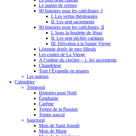
Le panier de cerises
90 histoires pour les catéchistes, I
I. Les vertus théologales
II. Les sept sacrements
90 histoires pour les catéchistes, II
I. Sous la houlette de Jésus
II. Les sept péchés capitaux
III. Dévotion à la Sainte Vierge
Légende dorée de mes filleuls
Les contes de La Vierge
A l’ombre du clocher – 1. les sacrements
Chandeleur
Tout l’Évangile en images
Les auteurs
Calendrier
Temporal
Histoires pour Noël
Épiphanie
Carême
Temps de la Passion
Temps pascal
Sanctoral
Mois de Saint Joseph
Mois de Marie