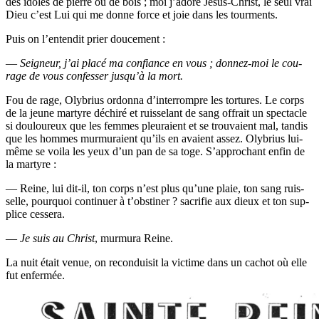
des idoles de pierre ou de bois ; moi j’a­dore Jésus-Christ, le seul vrai
Dieu c’est Lui qui me donne force et joie dans les tourments.
Puis on l’en­ten­dit prier doucement :
—
Sei­gneur, j’ai pla­cé ma confiance en vous ; don­nez-moi le cou­
rage de vous confes­ser jus­qu’à la mort.
Fou de rage, Oly­brius ordon­na d’in­ter­rompre les tor­tures. Le corps
de la jeune mar­tyre déchi­ré et ruis­se­lant de sang offrait un spec­tacle
si dou­lou­reux que les femmes pleu­raient et se trou­vaient mal, tan­dis
que les hommes mur­mu­raient qu’ils en avaient assez. Oly­brius lui-
même se voi­la les yeux d’un pan de sa toge. S’ap­pro­chant enfin de
la martyre :
— Reine, lui dit-il, ton corps n’est plus qu’une plaie, ton sang ruis­
selle, pour­quoi conti­nuer à t’obs­ti­ner ? sacri­fie aux dieux et ton sup­
plice cessera.
—
Je suis au Christ
, mur­mu­ra Reine.
La nuit était venue, on recon­dui­sit la vic­time dans un cachot où elle
fut enfermée.