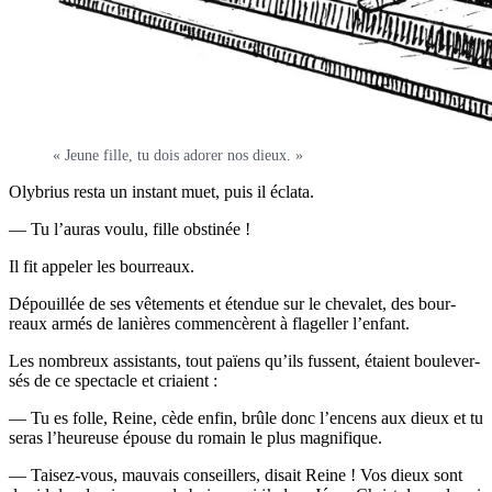
« Jeune fille, tu dois ado­rer nos dieux. »
Oly­brius res­ta un ins­tant muet, puis il éclata.
— Tu l’au­ras vou­lu, fille obstinée !
Il fit appe­ler les bourreaux.
Dépouillée de ses vête­ments et éten­due sur le che­va­let, des bour­
reaux armés de lanières com­men­cèrent à fla­gel­ler l’enfant.
Les nom­breux assis­tants, tout païens qu’ils fussent, étaient bou­le­ver­
sés de ce spec­tacle et criaient :
— Tu es folle, Reine, cède enfin, brûle donc l’en­cens aux dieux et tu
seras l’heu­reuse épouse du romain le plus magnifique.
— Tai­sez-vous, mau­vais conseillers, disait Reine ! Vos dieux sont