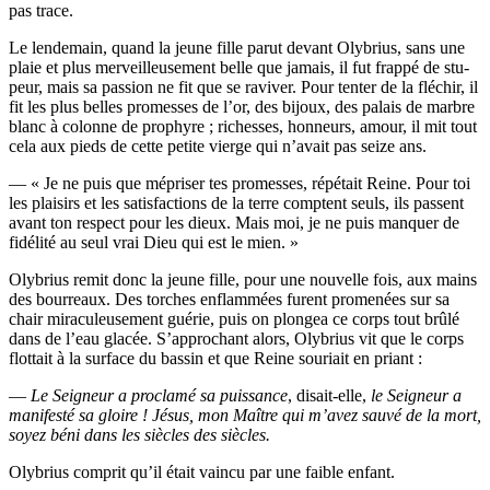
pas trace.
Le len­de­main, quand la jeune fille parut devant Oly­brius, sans une
plaie et plus mer­veilleu­se­ment belle que jamais, il fut frap­pé de stu­
peur, mais sa pas­sion ne fit que se ravi­ver. Pour ten­ter de la flé­chir, il
fit les plus belles pro­messes de l’or, des bijoux, des palais de marbre
blanc à colonne de pro­phyre ; richesses, hon­neurs, amour, il mit tout
cela aux pieds de cette petite vierge qui n’a­vait pas seize ans.
— « Je ne puis que mépri­ser tes pro­messes, répé­tait Reine. Pour toi
les plai­sirs et les satis­fac­tions de la terre comptent seuls, ils passent
avant ton res­pect pour les dieux. Mais moi, je ne puis man­quer de
fidé­li­té au seul vrai Dieu qui est le mien. »
Oly­brius remit donc la jeune fille, pour une nou­velle fois, aux mains
des bour­reaux. Des torches enflam­mées furent pro­me­nées sur sa
chair mira­cu­leu­se­ment gué­rie, puis on plon­gea ce corps tout brû­lé
dans de l’eau gla­cée. S’ap­pro­chant alors, Oly­brius vit que le corps
flot­tait à la sur­face du bas­sin et que Reine sou­riait en priant :
—
Le Sei­gneur a pro­cla­mé sa puis­sance
, disait-elle,
le Sei­gneur a
mani­fes­té sa gloire ! Jésus, mon Maître qui m’a­vez sau­vé de la mort,
soyez béni dans les siècles des siècles.
Oly­brius com­prit qu’il était vain­cu par une faible enfant.