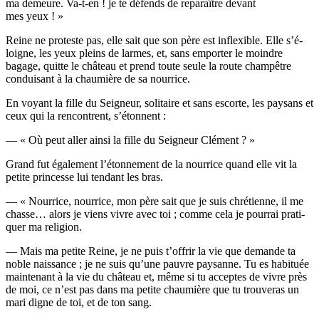
ma demeure. Va-t-en ! je te défends de repa­raître devant
mes yeux ! »
Reine ne pro­teste pas, elle sait que son père est inflexible. Elle s’é­
loigne, les yeux pleins de larmes, et, sans empor­ter le moindre
bagage, quitte le châ­teau et prend toute seule la route cham­pêtre
condui­sant à la chau­mière de sa nourrice.
En voyant la fille du Sei­gneur, soli­taire et sans escorte, les pay­sans et
ceux qui la ren­contrent, s’étonnent :
— « Où peut aller ain­si la fille du Sei­gneur Clément ? »
Grand fut éga­le­ment l’é­ton­ne­ment de la nour­rice quand elle vit la
petite prin­cesse lui ten­dant les bras.
— « Nour­rice, nour­rice, mon père sait que je suis chré­tienne, il me
chasse… alors je viens vivre avec toi ; comme cela je pour­rai pra­ti­
quer ma religion.
— Mais ma petite Reine, je ne puis t’of­frir la vie que demande ta
noble nais­sance ; je ne suis qu’une pauvre pay­sanne. Tu es habi­tuée
main­te­nant à la vie du châ­teau et, même si tu acceptes de vivre près
de moi, ce n’est pas dans ma petite chau­mière que tu trou­ve­ras un
mari digne de toi, et de ton sang.