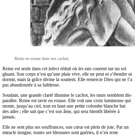
Reine en extase dans son cachot.
Reine est seule dans cet infect réduit où les rats courent sur un sol
gluant. Son corps n’est qu’une plaie vive, elle ne peut ni s’é­tendre ni
dor­mir, mais la grâce divine la sou­tient. Elle remer­cie Dieu qui ne l’a
pas aban­don­née à sa faiblesse.
Sou­dain, une grande clar­té illu­mine le cachot, les murs semblent dis­
pa­raître. Reine est ravie en extase. Elle voit une croix lumi­neuse qui
monte, jus­qu’au ciel, tout en haut une petite colombe blanche bat
des ailes ; elle sait que c’est son âme, qui sera bien­tôt libé­rée à
jamais.
Elle ne sent plus ses souf­frances, son cœur est plein de joie. Par un
miracle insigne, toutes ses bles­sures sont gué­ries, il n’en reste