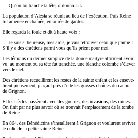
— Qu’on lui tranche la tête, ordonna-t-il.
La popu­la­tion d’A­lé­sia se réunit au lieu de l’exé­cu­tion. Puis Reine
fut ame­née enchaî­née, entou­rée de gardes.
Elle regar­da la foule et dit à haute voix :
— Je suis si heu­reuse, mes amis, je vais retrou­ver celui que j’aime !
S’il y a des chré­tiens par­mi vous qu’ils prient pour moi.
Les témoins du der­nier sup­plice de la douce mar­tyre affirment avoir
vu, au moment ou sa tête fut tran­chée, une blanche colombe s’é­le­ver
vers le ciel.
Des chré­tiens recueillirent les restes de la sainte enfant et les ense­ve­
lirent pieu­se­ment, pla­çant près d’elle les grosses chaînes du cachot
de Grignon.
Et les siècles pas­sèrent avec des guerres, des inva­sions, des ruines.
On finit par ne plus savoir où se trou­vait l’emplacement de la tombe
de Reine.
En 864, des Béné­dic­tins s’ins­tal­lèrent à Gri­gnon et vou­lurent ravi­ver
le culte de la petite sainte Reine.