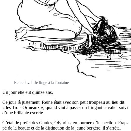
Reine lavait le linge à la fontaine.
Un jour elle eut quinze ans.
Ce jour-là jus­te­ment, Reine était avec son petit trou­peau au lieu dit
« les Trois Ormeaux », quand vint à pas­ser un frin­gant cava­lier sui­vi
d’une brillante escorte.
C’é­tait le pré­fet des Gaules, Oly­brius, en tour­née d’ins­pec­tion. Frap­
pé de la beau­té et de la dis­tinc­tion de la jeune ber­gère, il s’ar­rê­ta,