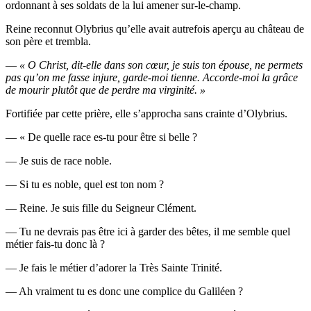
ordon­nant à ses sol­dats de la lui ame­ner sur-le-champ.
Reine recon­nut Oly­brius qu’elle avait autre­fois aper­çu au châ­teau de
son père et trembla.
—
« O Christ, dit-elle dans son cœur, je suis ton épouse, ne per­mets
pas qu’on me fasse injure, garde-moi tienne. Accorde-moi la grâce
de mou­rir plu­tôt que de perdre ma virginité. »
For­ti­fiée par cette prière, elle s’ap­pro­cha sans crainte d’Olybrius.
— « De quelle race es-tu pour être si belle ?
— Je suis de race noble.
— Si tu es noble, quel est ton nom ?
— Reine. Je suis fille du Sei­gneur Clément.
— Tu ne devrais pas être ici à gar­der des bêtes, il me semble quel
métier fais-tu donc là ?
— Je fais le métier d’a­do­rer la Très Sainte Trinité.
— Ah vrai­ment tu es donc une com­plice du Galiléen ?