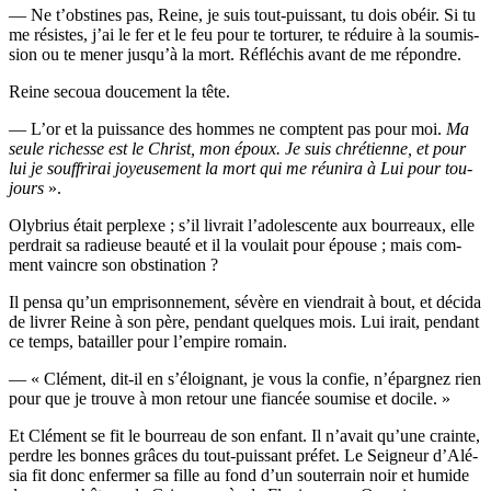
— Ne t’obstines pas, Reine, je suis tout-puis­sant, tu dois obéir. Si tu
me résistes, j’ai le fer et le feu pour te tor­tu­rer, te réduire à la sou­mis­
sion ou te mener jus­qu’à la mort. Réflé­chis avant de me répondre.
Reine secoua dou­ce­ment la tête.
— L’or et la puis­sance des hommes ne comptent pas pour moi.
Ma
seule richesse est le Christ, mon époux. Je suis chré­tienne, et pour
lui je souf­fri­rai joyeu­se­ment la mort qui me réuni­ra à Lui pour tou­
jours
».
Oly­brius était per­plexe ; s’il livrait l’a­do­les­cente aux bour­reaux, elle
per­drait sa radieuse beau­té et il la vou­lait pour épouse ; mais com­
ment vaincre son obstination ?
Il pen­sa qu’un empri­son­ne­ment, sévère en vien­drait à bout, et déci­da
de livrer Reine à son père, pen­dant quelques mois. Lui irait, pen­dant
ce temps, batailler pour l’empire romain.
— « Clé­ment, dit-il en s’é­loi­gnant, je vous la confie, n’é­par­gnez rien
pour que je trouve à mon retour une fian­cée sou­mise et docile. »
Et Clé­ment se fit le bour­reau de son enfant. Il n’a­vait qu’une crainte,
perdre les bonnes grâces du tout-puis­sant pré­fet. Le Sei­gneur d’A­lé­
sia fit donc enfer­mer sa fille au fond d’un sou­ter­rain noir et humide