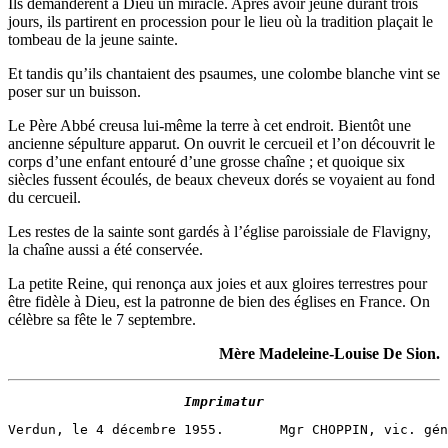
Ils deman­dèrent à Dieu un miracle. Après avoir jeû­né durant trois
jours, ils par­tirent en pro­ces­sion pour le lieu où la tra­di­tion pla­çait le
tom­beau de la jeune sainte.
Et tan­dis qu’ils chan­taient des psaumes, une colombe blanche vint se
poser sur un buisson.
Le Père Abbé creu­sa lui-même la terre à cet endroit. Bien­tôt une
ancienne sépul­ture appa­rut. On ouvrit le cer­cueil et l’on décou­vrit le
corps d’une enfant entou­ré d’une grosse chaîne ; et quoique six
siècles fussent écou­lés, de beaux che­veux dorés se voyaient au fond
du cercueil.
Les restes de la sainte sont gar­dés à l’é­glise parois­siale de Fla­vi­gny,
la chaîne aus­si a été conservée.
La petite Reine, qui renon­ça aux joies et aux gloires ter­restres pour
être fidèle à Dieu, est la patronne de bien des églises en France. On
célèbre sa fête le 7 septembre.
Mère Made­leine-Louise De Sion.
Imprimatur
Verdun, le 4 décembre 1955.       Mgr CHOPPIN, vic. gén