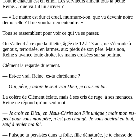
Tout le châ­teau est en émoi. Les ser­vi­teurs aiment tous la petite
Reine… que va-t-il lui arriver ?
— « Le maître est dur et cruel, mur­mure-t-on, que va deve­nir notre
demoi­selle ? Il ne vou­dra rien entendre. »
Tous se ras­semblent pour voir ce qui va se passer.
On s’at­tend à ce que la fillette, âgée de 12 à 13 ans, ne s’é­croule à
genoux, ter­ro­ri­sée, en larmes, aux pieds de son père. Mais non,
Reine s’a­vance toute droite, les mains croi­sées sur sa poitrine.
Clé­ment la regarde durement.
— Est-ce vrai, Reine, es-tu chrétienne ?
—
Oui, père, j’a­dore le seul vrai Dieu, je crois en lui.
La colère de Clé­ment éclate, mais à ses cris de rage, à ses menaces,
Reine ne répond qu’un seul mot :
—
Je crois en Dieu, en Jésus-Christ son Fils unique ; mais mon res­
pect pour vous mon père, n’est pas chan­gé. Je vous obéi­rai en tout,
sauf à renier ma foi.
— Puisque tu per­sistes dans ta folie, fille déna­tu­rée, je te chasse de