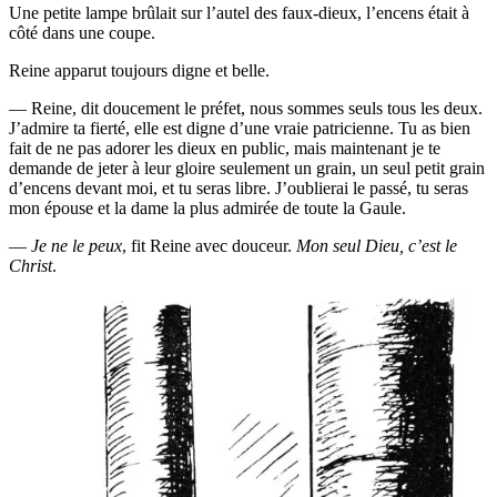
Une petite lampe brû­lait sur l’au­tel des faux-dieux, l’en­cens était à
côté dans une coupe.
Reine appa­rut tou­jours digne et belle.
— Reine, dit dou­ce­ment le pré­fet, nous sommes seuls tous les deux.
J’ad­mire ta fier­té, elle est digne d’une vraie patri­cienne. Tu as bien
fait de ne pas ado­rer les dieux en public, mais main­te­nant je te
demande de jeter à leur gloire seule­ment un grain, un seul petit grain
d’en­cens devant moi, et tu seras libre. J’ou­blie­rai le pas­sé, tu seras
mon épouse et la dame la plus admi­rée de toute la Gaule.
—
Je ne le peux
, fit Reine avec dou­ceur.
Mon seul Dieu, c’est le
Christ
.