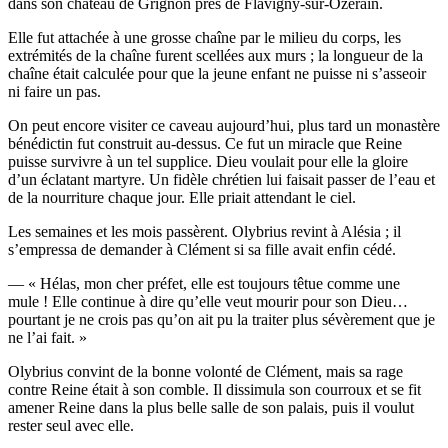
dans son châ­teau de Gri­gnon près de Flavigny-sur-Ozerain.
Elle fut atta­chée à une grosse chaîne par le milieu du corps, les
extré­mi­tés de la chaîne furent scel­lées aux murs ; la lon­gueur de la
chaîne était cal­cu­lée pour que la jeune enfant ne puisse ni s’as­seoir
ni faire un pas.
On peut encore visi­ter ce caveau aujourd’­hui, plus tard un monas­tère
béné­dic­tin fut construit au-des­sus. Ce fut un miracle que Reine
puisse sur­vivre à un tel sup­plice. Dieu vou­lait pour elle la gloire
d’un écla­tant mar­tyre. Un fidèle chré­tien lui fai­sait pas­ser de l’eau et
de la nour­ri­ture chaque jour. Elle priait atten­dant le ciel.
Les semaines et les mois pas­sèrent. Oly­brius revint à Alé­sia ; il
s’empressa de deman­der à Clé­ment si sa fille avait enfin cédé.
— « Hélas, mon cher pré­fet, elle est tou­jours têtue comme une
mule ! Elle conti­nue à dire qu’elle veut mou­rir pour son Dieu…
pour­tant je ne crois pas qu’on ait pu la trai­ter plus sévè­re­ment que je
ne l’ai fait. »
Oly­brius convint de la bonne volon­té de Clé­ment, mais sa rage
contre Reine était à son comble. Il dis­si­mu­la son cour­roux et se fit
ame­ner Reine dans la plus belle salle de son palais, puis il vou­lut
res­ter seul avec elle.