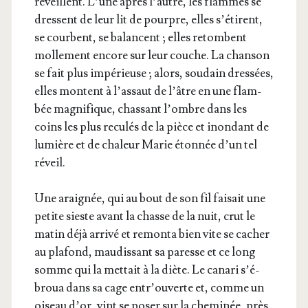
réveillent. L’une après l’autre, les flammes se
dressent de leur lit de pourpre, elles s’é­tirent,
se courbent, se balancent ; elles retombent
mol­le­ment encore sur leur couche. La chan­son
se fait plus impé­rieuse ; alors, sou­dain dres­sées,
elles montent à l’as­saut de l’âtre en une flam­
bée magni­fique, chas­sant l’ombre dans les
coins les plus recu­lés de la pièce et inon­dant de
lumière et de cha­leur Marie éton­née d’un tel
réveil.
Une arai­gnée, qui au bout de son fil fai­sait une
petite sieste avant la chasse de la nuit, crut le
matin déjà arri­vé et remon­ta bien vite se cacher
au pla­fond, mau­dis­sant sa paresse et ce long
somme qui la met­tait à la diète. Le cana­ri s’é­
broua dans sa cage entr’ou­verte et, comme un
oiseau d’or, vint se poser sur la che­mi­née, près