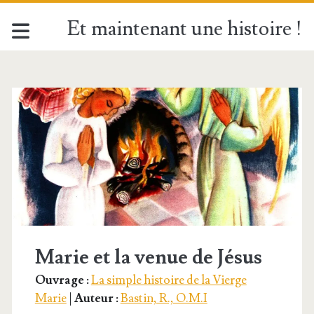
Et maintenant une histoire !
Étiquette :
<span>2
juillet</span>
Marie et la venue de Jésus
Ouvrage :
La simple histoire de la Vierge
Marie
|
Auteur :
Bastin, R., O.M.I