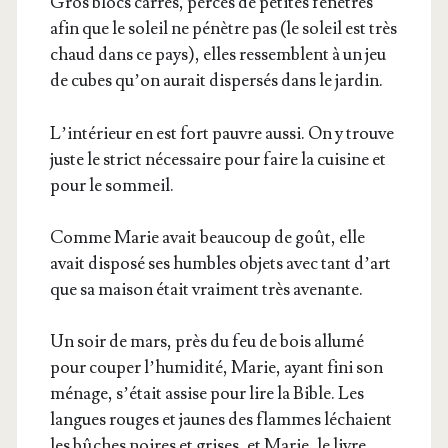
Gros blocs car­rés, per­cés de petites fenêtres
afin que le soleil ne pénètre pas (le soleil est très
chaud dans ce pays), elles res­semblent à un jeu
de cubes qu’on aurait dis­per­sés dans le jardin.
L’in­té­rieur en est fort pauvre aus­si. On y trouve
juste le strict néces­saire pour faire la cui­sine et
pour le sommeil.
Comme Marie avait beau­coup de goût, elle
avait dis­po­sé ses humbles objets avec tant d’art
que sa mai­son était vrai­ment très avenante.
Un soir de mars, près du feu de bois allu­mé
pour cou­per l’hu­mi­di­té, Marie, ayant fini son
ménage, s’é­tait assise pour lire la Bible. Les
langues rouges et jaunes des flammes léchaient
les bûches noires et grises, et Marie, le livre