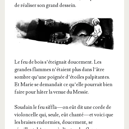
de réa­li­ser son grand dessein.
Le feu de bois s’é­tei­gnait dou­ce­ment. Les
grandes flammes n’é­taient plus dans l’âtre
sombre qu’une poi­gnée d’é­toiles pal­pi­tantes.
Et Marie se deman­dait ce qu’elle pour­rait bien
faire pour hâter la venue du Messie.
Sou­dain le feu sif­fla — on eût dit une corde de
vio­lon­celle qui, seule, eût chan­té — et voi­ci que
les braises endor­mies, dou­ce­ment, se