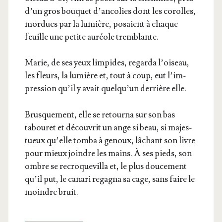
d’un gros bou­quet d’an­co­lies dont les corolles,
mor­dues par la lumière, posaient à chaque
feuille une petite auréole tremblante.
Marie, de ses yeux lim­pides, regar­da l’oi­seau,
les fleurs, la lumière et, tout à coup, eut l’im­
pres­sion qu’il y avait quel­qu’un der­rière elle.
Brus­que­ment, elle se retour­na sur son bas
tabou­ret et décou­vrit un ange si beau, si majes­
tueux qu’elle tom­ba à genoux, lâchant son livre
pour mieux joindre les mains. À ses pieds, son
ombre se recro­que­villa et, le plus dou­ce­ment
qu’il put, le cana­ri rega­gna sa cage, sans faire le
moindre bruit.