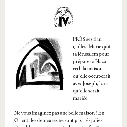
PRÈS ses fian­
çailles, Marie quit­
ta Jéru­sa­lem pour
pré­pa­rer à Naza­
reth la mai­son
qu’elle occu­pe­rait
avec Joseph, lors­
qu’elle serait
mariée.
Ne vous ima­gi­nez pas une belle mai­son ! En
Orient, les demeures ne sont pas très jolies.