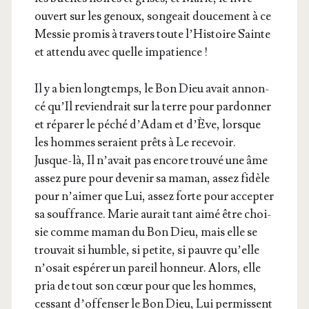
ouvert sur les genoux, son­geait dou­ce­ment à ce
Mes­sie pro­mis à tra­vers toute l’His­toire Sainte
et atten­du avec quelle impatience !
Il y a bien long­temps, le Bon Dieu avait annon­
cé qu’Il revien­drait sur la terre pour par­don­ner
et répa­rer le péché d’A­dam et d’Ève, lorsque
les hommes seraient prêts à Le rece­voir.
Jusque-là, Il n’a­vait pas encore trou­vé une âme
assez pure pour deve­nir sa maman, assez fidèle
pour n’ai­mer que Lui, assez forte pour accep­ter
sa souf­france. Marie aurait tant aimé être choi­
sie comme maman du Bon Dieu, mais elle se
trou­vait si humble, si petite, si pauvre qu’elle
n’o­sait espé­rer un pareil hon­neur. Alors, elle
pria de tout son cœur pour que les hommes,
ces­sant d’of­fen­ser le Bon Dieu, Lui per­missent