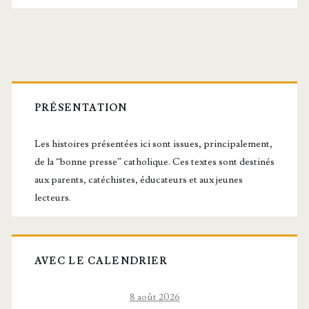
la
B.
V. Marie
Barre
latérale
PRÉSENTATION
principale
Les histoires présentées ici sont issues, principalement,
de la “bonne presse” catholique. Ces textes sont destinés
aux parents, catéchistes, éducateurs et aux jeunes
lecteurs.
AVEC LE CALENDRIER
8 août 2026