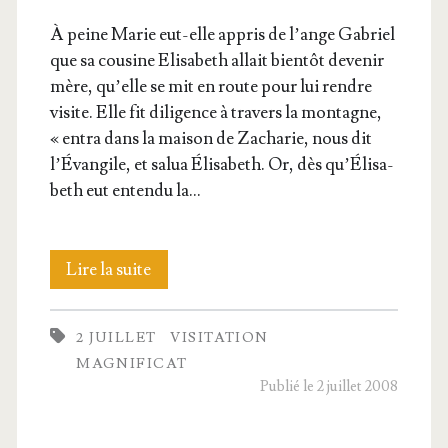
À peine Marie eut-elle appris de l’ange Gabriel
que sa cou­sine Eli­sa­beth allait bien­tôt deve­nir
mère, qu’elle se mit en route pour lui rendre
visite. Elle fit dili­gence à tra­vers la mon­tagne,
« entra dans la mai­son de Zacha­rie, nous dit
l’É­van­gile, et salua Éli­sa­beth. Or, dès qu’É­li­sa­
beth eut enten­du la…
La
Lire la suite
Visi­
2 JUILLET
VISITATION
ta­
MAGNIFICAT
tion
Publié le 2 juillet 2008
de