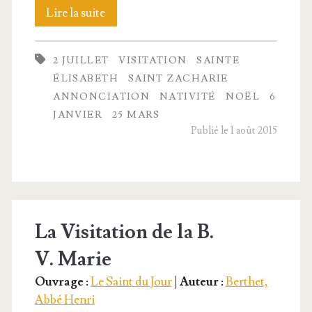
Marie
Lire la suite
et
2 JUILLET
VISITATION
SAINTE
la
ÉLISABETH
SAINT ZACHARIE
venue
ANNONCIATION
NATIVITÉ
NOËL
6
JANVIER
25 MARS
de Jésus
Publié le 1 août 2015
La Visitation de la B.
V. Marie
Ouvrage :
Le Saint du Jour
|
Auteur :
Berthet,
Abbé Henri