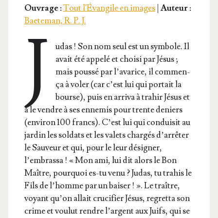
Ouvrage :
Tout l'Évangile en images
|
Auteur :
Baeteman, R. P. J.
J
udas ! Son nom seul est un sym­bole. Il
avait été appe­lé et choi­si par Jésus ;
mais pous­sé par l’a­va­rice, il com­men­
ça à voler (car c’est lui qui por­tait la
bourse), puis en arri­va à tra­hir Jésus et
à le vendre à ses enne­mis pour trente deniers
(envi­ron 100 francs). C’est lui qui condui­sit au
jar­din les sol­dats et les valets char­gés d’ar­rê­ter
le Sau­veur et qui, pour le leur dési­gner,
l’embrassa ! « Mon ami, lui dit alors le Bon
Maître, pour­quoi es-tu venu ? Judas, tu tra­his le
Fils de l’homme par un bai­ser ! ». Le traître,
voyant qu’on allait cru­ci­fier Jésus, regret­ta son
crime et vou­lut rendre l’argent aux Juifs, qui se