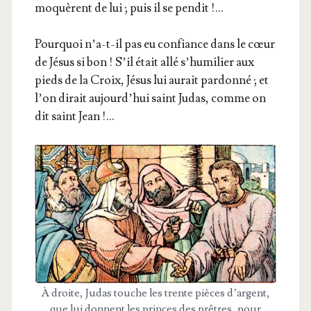
moquèrent de lui ; puis il se pendit !…
Pour­quoi n’a-t-il pas eu confiance dans le cœur
de Jésus si bon ! S’il était allé s’hu­mi­lier aux
pieds de la Croix, Jésus lui aurait par­don­né ; et
l’on dirait aujourd’­hui saint Judas, comme on
dit saint Jean !…
À droite, Judas touche les trente pièces d’argent,
que lui donnent les princes des prêtres, pour