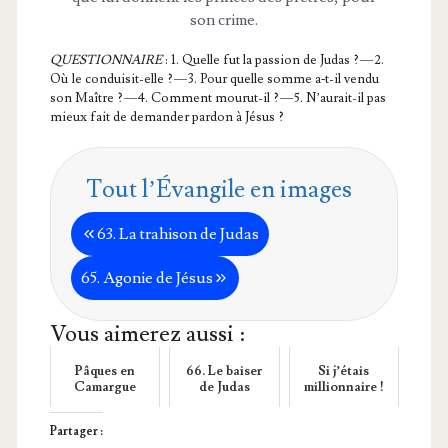
son crime.
QUESTIONNAIRE
: 1. Quelle fut la pas­sion de Judas ? — 2.
Où le condui­sit-elle ? — 3. Pour quelle somme a‑t-il ven­du
son Maître ? — 4. Com­ment mou­rut-il ? — 5. N’au­rait-il pas
mieux fait de deman­der par­don à Jésus ?
Tout l’Évangile en images
63. La tra­hi­son de Judas
65. Ago­nie de Jésus
Vous aimerez aussi :
Pâques en
66. Le baiser
Si j’étais
Camargue
de Judas
millionnaire !
Partager :