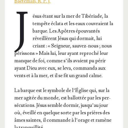
Baeteman, R. P. J.
J
ésus étant sur la mer de Tibé­riade, la
tem­pête écla­ta et les eaux cou­vraient la
barque. Les Apôtres épou­van­tés
réveillèrent Jésus qui dor­mait, lui
criant : « Sei­gneur, sau­vez-nous ; nous
péris­sons » Mais lui, leur ayant repro­ché leur
manque de foi, comme s’ils avaient pu périr
ayant Dieu avec eux, se leva, com­man­da aux
vents et à la mer, et il se fit un grand calme.
La barque est le sym­bole de l’É­glise qui, sur la
mer agi­tée du monde, est bal­lot­tée par les per­
sé­cu­tions. Jésus semble dor­mir, jus­qu’au jour
où, éveillé en quelque sorte par les prières des
âmes saintes, il com­mande à l’o­rage et ramène
la tranquillité.