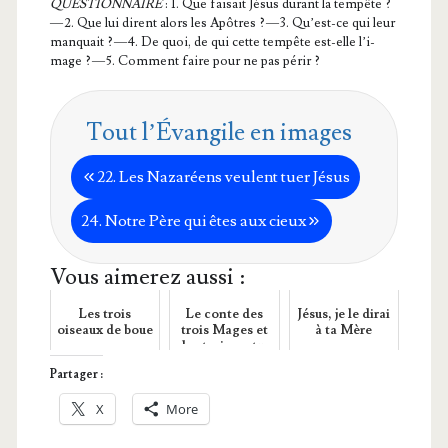
QUESTIONNAIRE
: 1. Que fai­sait Jésus durant la tem­pête ?
— 2. Que lui dirent alors les Apôtres ? — 3. Qu’est-ce qui leur
man­quait ? — 4. De quoi, de qui cette tem­pête est-elle l’i­
mage ? — 5. Com­ment faire pour ne pas périr ?
Tout l’Évangile en images
22. Les Naza­réens veulent tuer Jésus
24. Notre Père qui êtes aux cieux
Vous aimerez aussi :
Les trois
Le conte des
Jésus, je le dirai
oiseaux de boue
trois Mages et
à ta Mère
des trois vertus
Partager :
X
More