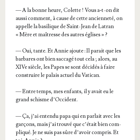
— A la bonne heure, Colette ! Vous a‑t-on dit
aus­si com­ment, à cause de cette ancien­ne­té, on
appelle la basi­lique de Saint-Jean de Latran
« Mère et maî­tresse des autres églises » ?
— Oui, tante. Et Annie ajoute : Il parait que les
bar­bares ont bien sac­ca­gé tout cela ; alors, au
XIVe siècle, les Papes se sont déci­dés à faire
construire le palais actuel du Vatican.
— Entre temps, mes enfants, il y avait eu le
grand schisme d’Occident.
— Ça, j’ai enten­du papa qui en par­lait avec les
gar­çons, mais j’ai trou­vé que c’é­tait bien com­
pli­qué. Je ne suis pas sûre d’a­voir com­pris. Et