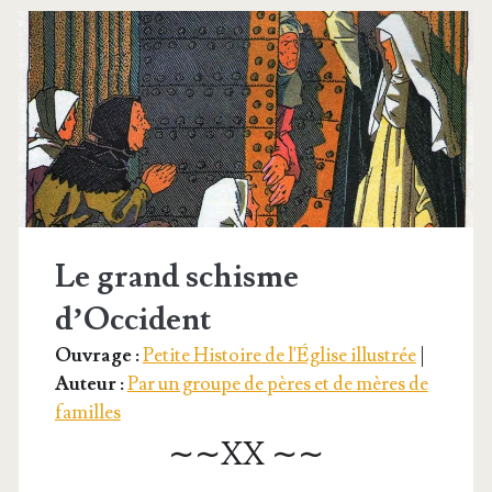
Le grand schisme
d’Occident
Ouvrage :
Petite Histoire de l'Église illustrée
|
Auteur :
Par un groupe de pères et de mères de
familles
∼∼XX ∼∼