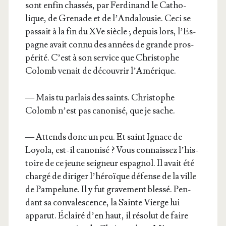
sont enfin chas­sés, par Fer­di­nand le Catho­
lique, de Gre­nade et de l’An­da­lou­sie. Ceci se
pas­sait à la fin du XVe siècle ; depuis lors, l’Es­
pagne avait connu des années de grande pros­
pé­ri­té. C’est à son ser­vice que Chris­tophe
Colomb venait de décou­vrir l’Amérique.
— Mais tu par­lais des saints. Chris­tophe
Colomb n’est pas cano­ni­sé, que je sache.
— Attends donc un peu. Et saint Ignace de
Loyo­la, est-il cano­ni­sé ? Vous connais­sez l’his­
toire de ce jeune sei­gneur espa­gnol. Il avait été
char­gé de diri­ger l’hé­roïque défense de la ville
de Pam­pe­lune. Il y fut gra­ve­ment bles­sé. Pen­
dant sa conva­les­cence, la Sainte Vierge lui
appa­rut. Éclai­ré d’en haut, il réso­lut de faire