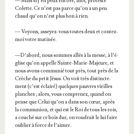
— Mais si j’en peux encore, moi, pro­teste
Colette. Ce n’est pas parce qu’on a un peu
chaud qu’on n’est plus bon à rien.
— Voyons, asseyez-vous toutes deux et contez-
moi votre matinée.
—D’a­bord, nous sommes allés à la messe, à l’é­
glise qu’on appelle Sainte-Marie-Majeure, et
nous avons com­mu­nié tout près, tout près de la
Crèche du petit Jésus. On voit très dis­tinc­te­
ment (c’est éclai­ré) quelques pauvres vieilles
planches ; alors, vous com­pre­nez, quand on
pense que Celui qu’on a dans son cœur, après
la com­mu­nion, et qui est le Roi de tous les rois,
a cou­ché sur ce bois dur, on vou­drait le lui faire
oublier à force de l’aimer.