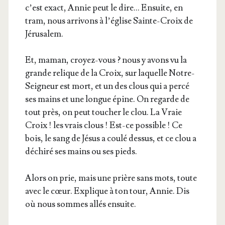
c’est exact, Annie peut le dire… Ensuite, en
tram, nous arri­vons à l’é­glise Sainte-Croix de
Jérusalem.
Et, maman, croyez-vous ? nous y avons vu la
grande relique de la Croix, sur laquelle Notre-
Sei­gneur est mort, et un des clous qui a per­cé
ses mains et une longue épine. On regarde de
tout près, on peut tou­cher le clou. La Vraie
Croix ! les vrais clous ! Est-ce pos­sible ! Ce
bois, le sang de Jésus a cou­lé des­sus, et ce clou a
déchi­ré ses mains ou ses pieds.
Alors on prie, mais une prière sans mots, toute
avec le cœur. Explique à ton tour, Annie. Dis
où nous sommes allés ensuite.