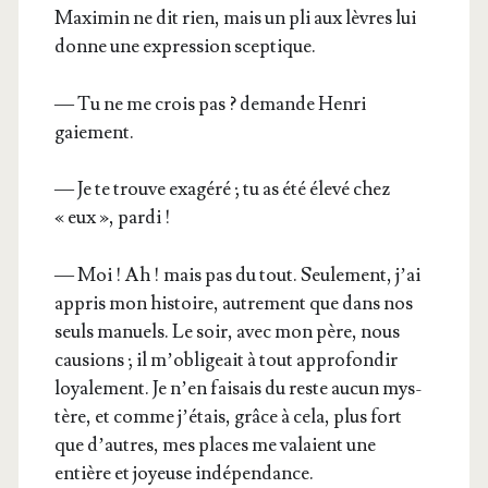
Maxi­min ne dit rien, mais un pli aux lèvres lui
donne une expres­sion sceptique.
— Tu ne me crois pas ? demande Hen­ri
gaiement.
— Je te trouve exa­gé­ré ; tu as été éle­vé chez
« eux », pardi !
— Moi ! Ah ! mais pas du tout. Seule­ment, j’ai
appris mon his­toire, autre­ment que dans nos
seuls manuels. Le soir, avec mon père, nous
cau­sions ; il m’o­bli­geait à tout appro­fon­dir
loya­le­ment. Je n’en fai­sais du reste aucun mys­
tère, et comme j’é­tais, grâce à cela, plus fort
que d’autres, mes places me valaient une
entière et joyeuse indépendance.