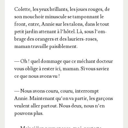
Colette, les yeux brillants, les joues rouges, de
son mou­choir minus­cule se tam­pon­nant le
front, entre, Annie sur les talons, dans le tout
petit jar­din atte­nant à l’hô­tel. Là, sous l’om­
brage des oran­gers et des lau­riers-roses,
maman tra­vaille paisiblement.
— Oh ! quel dom­mage que ce méchant doc­teur
vous oblige à res­ter ici, maman. Si vous saviez
ce que nous avons vu !
— Nous avons cou­ru, cou­ru, inter­rompt
Annie. Main­te­nant qu’on va par­tir, les gar­çons
veulent aller par­tout. Nous deux, nous n’en
pou­vons plus.