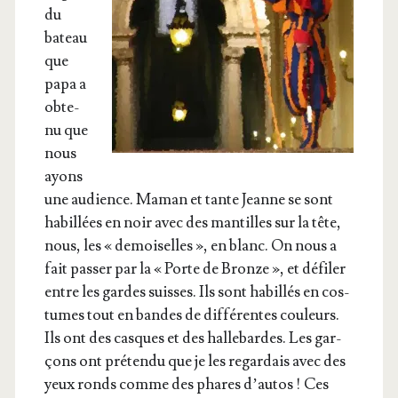
du
bateau
que
papa a
obte­
nu que
nous
ayons
une audience. Maman et tante Jeanne se sont
habillées en noir avec des man­tilles sur la tête,
nous, les « demoi­selles », en blanc. On nous a
fait pas­ser par la « Porte de Bronze », et défi­ler
entre les gardes suisses. Ils sont habillés en cos­
tumes tout en bandes de dif­fé­rentes cou­leurs.
Ils ont des casques et des hal­le­bardes. Les gar­
çons ont pré­ten­du que je les regar­dais avec des
yeux ronds comme des phares d’au­tos ! Ces