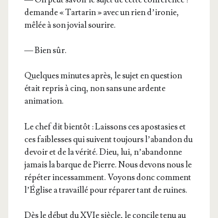
demande « Tar­ta­rin » avec un rien d’i­ro­nie,
mêlée à son jovial sourire.
— Bien sûr.
Quelques minutes après, le sujet en ques­tion
était repris à cinq, non sans une ardente
animation.
Le chef dit bien­tôt : Lais­sons ces apos­ta­sies et
ces fai­blesses qui suivent tou­jours l’a­ban­don du
devoir et de la véri­té. Dieu, lui, n’a­ban­donne
jamais la barque de Pierre. Nous devons nous le
répé­ter inces­sam­ment. Voyons donc com­ment
l’É­glise a tra­vaillé pour répa­rer tant de ruines.
Dès le début du XVIe siècle, le concile tenu au