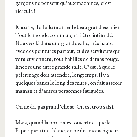
gar­çons ne pensent qu’aux machines, c’est
ridicule !
Ensuite, il a fal­lu mon­ter le beau grand esca­lier.
Tout le monde com­men­çait à être inti­mi­dé.
Nous voi­là dans une grande salle, très haute,
avec des pein­tures par­tout, et des ser­vi­teurs qui
vont et viennent, tout habillés de damas rouge.
Encore une autre grande salle. C’est là que le
pèle­ri­nage doit attendre, long­temps. Il y a
quelques bancs le long des murs ; on fait asseoir
maman et d’autres per­sonnes fatiguées.
On ne dit pas grand’­chose. On est trop saisi.
Mais, quand la porte s’est ouverte et que le
Pape a paru tout blanc, entre des mon­sei­gneurs