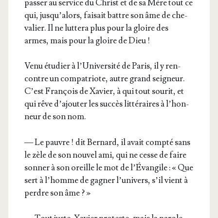
pas­ser au ser­vice du Christ et de sa Mère tout ce
qui, jus­qu’a­lors, fai­sait battre son âme de che­
va­lier. Il ne lut­te­ra plus pour la gloire des
armes, mais pour la gloire de Dieu !
Venu étu­dier à l’U­ni­ver­si­té de Paris, il y ren­
contre un com­pa­triote, autre grand sei­gneur.
C’est Fran­çois de Xavier, à qui tout sou­rit, et
qui rêve d’a­jou­ter les suc­cès lit­té­raires à l’hon­
neur de son nom.
— Le pauvre ! dit Ber­nard, il avait comp­té sans
le zèle de son nou­vel ami, qui ne cesse de faire
son­ner à son oreille le mot de l’É­van­gile : « Que
sert à l’homme de gagner l’u­ni­vers, s’il vient à
perdre son âme ? »