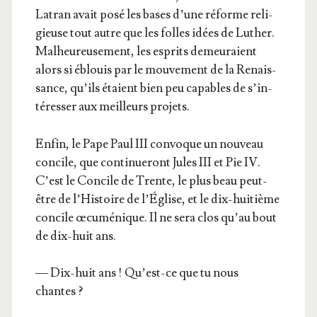
Latran avait posé les bases d’une réforme reli­
gieuse tout autre que les folles idées de Luther.
Mal­heu­reu­se­ment, les esprits demeu­raient
alors si éblouis par le mou­ve­ment de la Renais­
sance, qu’ils étaient bien peu capables de s’in­
té­res­ser aux meilleurs projets.
Enfin, le Pape Paul III convoque un nou­veau
concile, que conti­nue­ront Jules III et Pie IV.
C’est le Concile de Trente, le plus beau peut-
être de l’His­toire de l’É­glise, et le dix-hui­tième
concile œcu­mé­nique. Il ne sera clos qu’au bout
de dix-huit ans.
— Dix-huit ans ! Qu’est-ce que tu nous
chantes ?