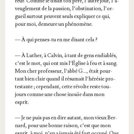
reur. Comme le disait ton père, l’autre jour, l’a­
veu­gle­ment de la pas­sion, l’obs­ti­na­tion, l’or­
gueil sur­tout peuvent seuls expli­quer ce qui,
pour moi, demeure un phénomène.
— À qui penses-tu en me disant cela ?
— À Luther, à Cal­vin, à tant de gens endia­blés,
c’est le mot, qui ont mis l’É­glise à feu et à sang.
Mon cher pro­fes­seur, l’ab­bé G…, était pour­
tant bien clair quand il résu­mait l’hé­ré­sie pro­
tes­tante ; cepen­dant, cette révolte reste tou­
jours comme une chose inouïe dans mon
esprit.
— Je ne puis pas en dire autant, mon vieux Ber­
nard, pour une bonne rai­son, c’est que mon
esprit, à moi, n’en a jamais été fort occu­pé. Que