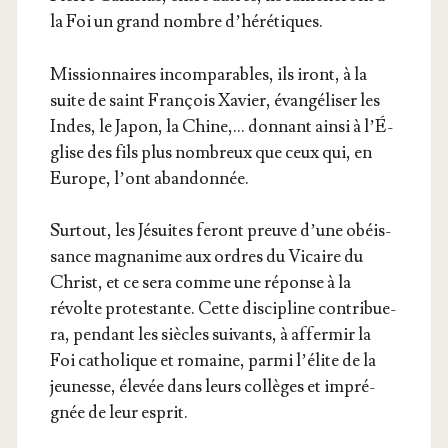
la Foi un grand nombre d’hérétiques.
Mis­sion­naires incom­pa­rables, ils iront, à la
suite de saint Fran­çois Xavier, évan­gé­li­ser les
Indes, le Japon, la Chine,… don­nant ain­si à l’É­
glise des fils plus nom­breux que ceux qui, en
Europe, l’ont abandonnée.
Sur­tout, les Jésuites feront preuve d’une obéis­
sance magna­nime aux ordres du Vicaire du
Christ, et ce sera comme une réponse à la
révolte pro­tes­tante. Cette dis­ci­pline contri­bue­
ra, pen­dant les siècles sui­vants, à affer­mir la
Foi catho­lique et romaine, par­mi l’é­lite de la
jeu­nesse, éle­vée dans leurs col­lèges et impré­
gnée de leur esprit.