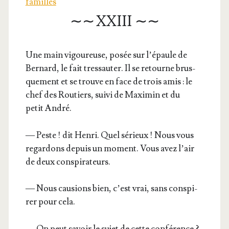
familles
∼∼ XXIII ∼∼
Une main vigou­reuse, posée sur l’é­paule de
Ber­nard, le fait tres­sau­ter. Il se retourne brus­
que­ment et se trouve en face de trois amis : le
chef des Rou­tiers, sui­vi de Maxi­min et du
petit André.
— Peste ! dit Hen­ri. Quel sérieux ! Nous vous
regar­dons depuis un moment. Vous avez l’air
de deux conspirateurs.
— Nous cau­sions bien, c’est vrai, sans conspi­
rer pour cela.
— On peut savoir le sujet de cette confé­rence ?