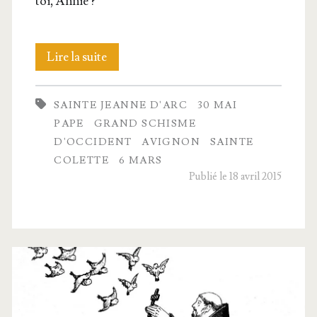
toi, Annie ?
Le
Lire la suite
grand
SAINTE JEANNE D'ARC
30 MAI
schisme
PAPE
GRAND SCHISME
d’Occident
D'OCCIDENT
AVIGNON
SAINTE
COLETTE
6 MARS
Publié le 18 avril 2015