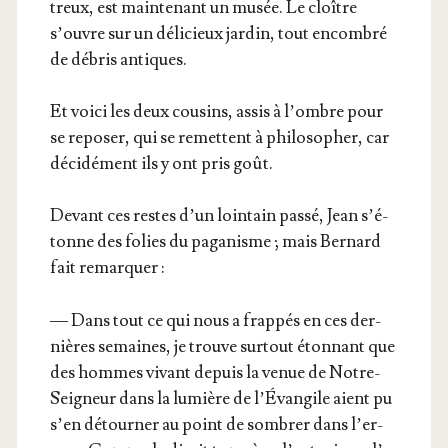
treux, est main­te­nant un musée. Le cloître
s’ouvre sur un déli­cieux jar­din, tout encom­bré
de débris antiques.
Et voi­ci les deux cou­sins, assis à l’ombre pour
se repo­ser, qui se remettent à phi­lo­so­pher, car
déci­dé­ment ils y ont pris goût.
Devant ces restes d’un loin­tain pas­sé, Jean s’é­
tonne des folies du paga­nisme ; mais Ber­nard
fait remarquer :
— Dans tout ce qui nous a frap­pés en ces der­
nières semaines, je trouve sur­tout éton­nant que
des hommes vivant depuis la venue de Notre-
Sei­gneur dans la lumière de l’É­van­gile aient pu
s’en détour­ner au point de som­brer dans l’er­