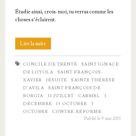
Étu­die ain­si, crois-moi, tu ver­ras comme les
choses s’éclairent.
La
Lire la suite
Réforme
CONCILE DE TRENTE
SAINT IGNACE
catholique
DE LOYOLA
SAINT FRANÇOIS-
XAVIER
JÉSUITE
SAINTE THÉRÈSE
D'AVILA
SAINT FRANÇOIS DE
BORGIA
31 JUILLET
CARMEL
3
DÉCEMBRE
15 OCTOBRE
3
OCTOBRE
CONTRE-RÉFORME
Publié le 9 mai 2015