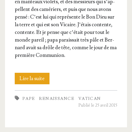
en man­teaux vio­lets, et des mes­sieurs qui s’ap­
pellent des camé­riers, et puis que nous avons
pen­sé : C’est lui qui repré­sente le Bon Dieu sur
la terre et qui est son Vicaire. J’é­tais contente,
contente. Et je pense que c’é­tait pour tout le
monde pareil ; papa parais­sait très pâle et Ber­
nard avait sa drôle de tête, comme le jour de ma
pre­mière Communion.
L’Église
Lire la suite
et
PAPE
RENAISSANCE
VATICAN
la
Publié le 25 avril 2015
Renaissance