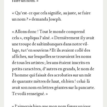
faire un nom. »
« Qu’est-ce que cela signi­fie, au juste, se faire
un nom ? » deman­da Joseph.
« Allons donc ! Tout le monde com­prend
cela », expli­qua l’aî­né. « Der­niè­re­ment il y avait
une troupe de sal­tim­banques dans notre vil­
lage, tu t’en sou­viens ? Et ils avaient col­lé des
affiches, sur les­quelles se trou­vaient les noms
de tous les artistes ; les uns étaient ins­crits en
petits carac­tères, d’autres en grands, le nom de
l’homme qui fai­sait des acro­ba­ties sur un mât
de qua­rante mètres de haut, eh bien ! celui-là
avait son nom en lettres géantes sur la pan­carte.
Te voi­là renseigné. »
« J’ai­me­rais bien que mon nom figure un jour