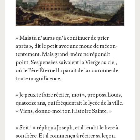
« Mais tu n’au­ras qu’à conti­nuer de prier
après », dit le petit avec une moue de mécon­
ten­te­ment. Mais grand-mère ne répon­dit
point. Ses pen­sées sui­vaient la Vierge au ciel,
où le Père Éter­nel la parait de la cou­ronne de
toute magnificence.
« Je peux te faire réci­ter, moi », pro­po­sa Louis,
qua­torze ans, qui fré­quen­tait le lycée de la ville.
« Viens, donne-moi ton His­toire Sainte. »
« Soit ! » répli­qua Joseph, et il ten­dit le livre à
son frère. Et il com­men­ça à réci­ter sa leçon.