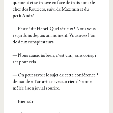
que­ment et se trouve en face de trois amis : le
chef des Rou­tiers, sui­vi de Maxi­min et du
petit André.
— Peste ! dit Hen­ri. Quel sérieux ! Nous vous
regar­dons depuis un moment. Vous avez l’air
de deux conspirateurs.
— Nous cau­sions bien, c’est vrai, sans conspi­
rer pour cela.
— On peut savoir le sujet de cette confé­rence ?
demande « Tar­ta­rin » avec un rien d’i­ro­nie,
mêlée à son jovial sourire.
— Bien sûr.