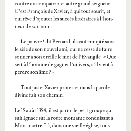
contre un com­pa­triote, autre grand sei­gneur.
C’est Fran­çois de Xavier, à qui tout sou­rit, et
qui rêve d’a­jou­ter les suc­cès lit­té­raires à l’hon­
neur de son nom.
— Le pauvre ! dit Ber­nard, il avait comp­té sans
le zèle de son nou­vel ami, qui ne cesse de faire
son­ner à son oreille le mot de l’É­van­gile : « Que
sert à l’homme de gagner l’u­ni­vers, s’il vient à
perdre son âme ? »
— Tout juste. Xavier pro­teste, mais la parole
divine fait son chemin.
Le 15 août 1354, il est par­mi le petit groupe qui
suit Ignace sur la route mon­tante condui­sant à
Mont­martre. Là, dans une vieille église, tous