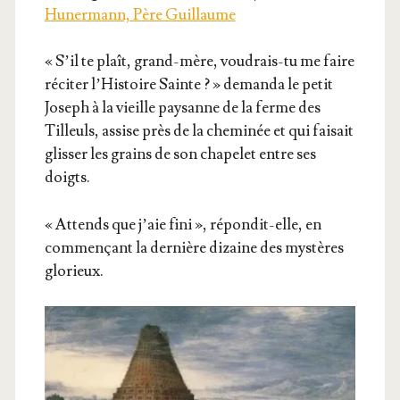
Hunermann, Père Guillaume
« S’il te plaît, grand-mère, vou­drais-tu me faire
réci­ter l’His­toire Sainte ? » deman­da le petit
Joseph à la vieille pay­sanne de la ferme des
Tilleuls, assise près de la che­mi­née et qui fai­sait
glis­ser les grains de son cha­pe­let entre ses
doigts.
« Attends que j’aie fini », répon­dit-elle, en
com­men­çant la der­nière dizaine des mys­tères
glorieux.