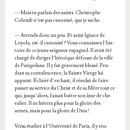
— Mais tu par­lais des saints. Chris­tophe
Colomb n’est pas cano­ni­sé, que je sache.
— Attends donc un peu. Et saint Ignace de
Loyo­la, est-il cano­ni­sé ? Vous connais­sez l’his­
toire de ce jeune sei­gneur espa­gnol. Il avait été
char­gé de diri­ger l’hé­roïque défense de la ville
de Pam­pe­lune. Il y fut gra­ve­ment bles­sé. Pen­
dant sa conva­les­cence, la Sainte Vierge lui
appa­rut. Éclai­ré d’en haut, il réso­lut de faire
pas­ser au ser­vice du Christ et de sa Mère tout ce
qui, jus­qu’a­lors, fai­sait battre son âme de che­
va­lier. Il ne lut­te­ra plus pour la gloire des
armes, mais pour la gloire de Dieu !
Venu étu­dier à l’U­ni­ver­si­té de Paris, il y ren­