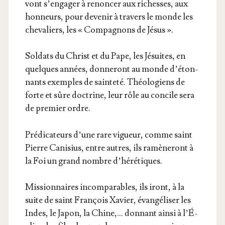
vont s’en­ga­ger à renon­cer aux richesses, aux
hon­neurs, pour deve­nir à tra­vers le monde les
che­va­liers, les « Com­pa­gnons de Jésus ».
Sol­dats du Christ et du Pape, les Jésuites, en
quelques années, don­ne­ront au monde d’é­ton­
nants exemples de sain­te­té. Théo­lo­giens de
forte et sûre doc­trine, leur rôle au concile sera
de pre­mier ordre.
Pré­di­ca­teurs d’une rare vigueur, comme saint
Pierre Cani­sius, entre autres, ils ramè­ne­ront à
la Foi un grand nombre d’hérétiques.
Mis­sion­naires incom­pa­rables, ils iront, à la
suite de saint Fran­çois Xavier, évan­gé­li­ser les
Indes, le Japon, la Chine,… don­nant ain­si à l’É­