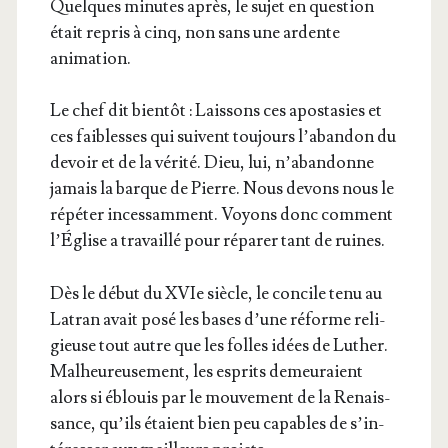
Quelques minutes après, le sujet en ques­tion
était repris à cinq, non sans une ardente
animation.
Le chef dit bien­tôt : Lais­sons ces apos­ta­sies et
ces fai­blesses qui suivent tou­jours l’a­ban­don du
devoir et de la véri­té. Dieu, lui, n’a­ban­donne
jamais la barque de Pierre. Nous devons nous le
répé­ter inces­sam­ment. Voyons donc com­ment
l’É­glise a tra­vaillé pour répa­rer tant de ruines.
Dès le début du XVIe siècle, le concile tenu au
Latran avait posé les bases d’une réforme reli­
gieuse tout autre que les folles idées de Luther.
Mal­heu­reu­se­ment, les esprits demeu­raient
alors si éblouis par le mou­ve­ment de la Renais­
sance, qu’ils étaient bien peu capables de s’in­