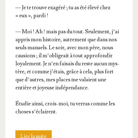
— Je te trouve exa­gé­ré ; tu as été éle­vé chez
« eux », pardi !
— Moi ! Ah ! mais pas du tout. Seule­ment, j’ai
appris mon his­toire, autre­ment que dans nos
seuls manuels. Le soir, avec mon père, nous
cau­sions ; il m’o­bli­geait à tout appro­fon­dir
loya­le­ment. Je n’en fai­sais du reste aucun mys­
tère, et comme j’é­tais, grâce à cela, plus fort
que d’autres, mes places me valaient une
entière et joyeuse indépendance.
Étu­die ain­si, crois-moi, tu ver­ras comme les
choses s’éclairent.
La
Lire la suite