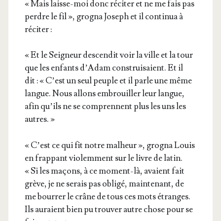
« Mais laisse-moi donc réci­ter et ne me fais pas
perdre le fil », gro­gna Joseph et il conti­nua à
réciter :
« Et le Sei­gneur des­cen­dit voir la ville et la tour
que les enfants d’A­dam construi­saient. Et il
dit : « C’est un seul peuple et il parle une même
langue. Nous allons embrouiller leur langue,
afin qu’ils ne se com­prennent plus les uns les
autres. »
« C’est ce qui fit notre mal­heur », gro­gna Louis
en frap­pant vio­lem­ment sur le livre de latin.
« Si les maçons, à ce moment-là, avaient fait
grève, je ne serais pas obli­gé, main­te­nant, de
me bour­rer le crâne de tous ces mots étranges.
Ils auraient bien pu trou­ver autre chose pour se