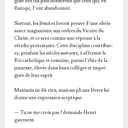
glise des fils plus nom­breux que ceux qui, en
Europe, l’ont abandonnée.
Sur­tout, les Jésuites feront preuve d’une obéis­
sance magna­nime aux ordres du Vicaire du
Christ, et ce sera comme une réponse à la
révolte pro­tes­tante. Cette dis­ci­pline contri­bue­
ra, pen­dant les siècles sui­vants, à affer­mir la
Foi catho­lique et romaine, par­mi l’é­lite de la
jeu­nesse, éle­vée dans leurs col­lèges et impré­
gnée de leur esprit.
Maxi­min ne dit rien, mais un pli aux lèvres lui
donne une expres­sion sceptique.
— Tu ne me crois pas ? demande Hen­ri
gaiement.