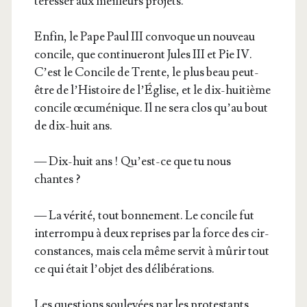
té­res­ser aux meilleurs projets.
Enfin, le Pape Paul III convoque un nou­veau
concile, que conti­nue­ront Jules III et Pie IV.
C’est le Concile de Trente, le plus beau peut-
être de l’His­toire de l’É­glise, et le dix-hui­tième
concile œcu­mé­nique. Il ne sera clos qu’au bout
de dix-huit ans.
— Dix-huit ans ! Qu’est-ce que tu nous
chantes ?
— La véri­té, tout bon­ne­ment. Le concile fut
inter­rom­pu à deux reprises par la force des cir­
cons­tances, mais cela même ser­vit à mûrir tout
ce qui était l’ob­jet des délibérations.
Les ques­tions sou­le­vées par les pro­tes­tants,