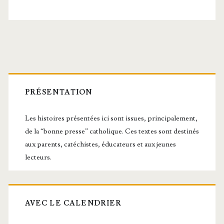
la,
Confesseur
Barre
latérale
PRÉSENTATION
principale
Les histoires présentées ici sont issues, principalement,
de la “bonne presse” catholique. Ces textes sont destinés
aux parents, catéchistes, éducateurs et aux jeunes
lecteurs.
AVEC LE CALENDRIER