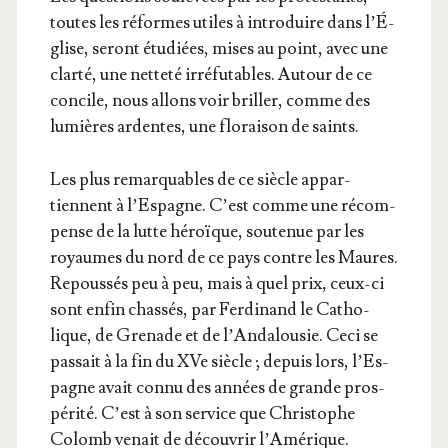
toutes les réformes utiles à intro­duire dans l’É­
glise, seront étu­diées, mises au point, avec une
clar­té, une net­te­té irré­fu­tables. Autour de ce
concile, nous allons voir briller, comme des
lumières ardentes, une flo­rai­son de saints.
Les plus remar­quables de ce siècle appar­
tiennent à l’Es­pagne. C’est comme une récom­
pense de la lutte héroïque, sou­te­nue par les
royaumes du nord de ce pays contre les Maures.
Repous­sés peu à peu, mais à quel prix, ceux-ci
sont enfin chas­sés, par Fer­di­nand le Catho­
lique, de Gre­nade et de l’An­da­lou­sie. Ceci se
pas­sait à la fin du XVe siècle ; depuis lors, l’Es­
pagne avait connu des années de grande pros­
pé­ri­té. C’est à son ser­vice que Chris­tophe
Colomb venait de décou­vrir l’Amérique.