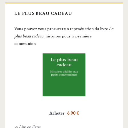
LE PLUS BEAU CADEAU
Vous pou­vez vous pro­cu­rer un repro­duc­tion du livre
Le
plus beau cadeau
, histoires pour la première
communion.
Acheter
:
6,90 €
->
Lire en ligne