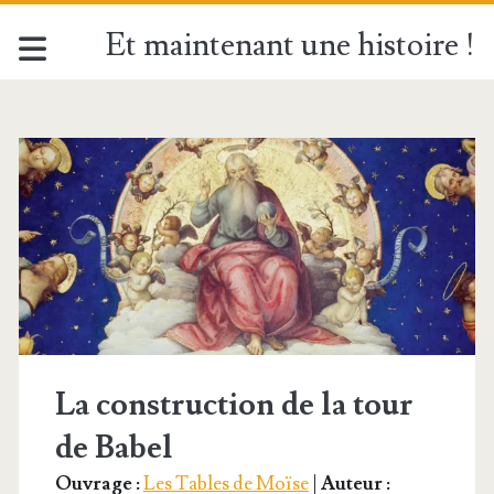
Et maintenant une histoire !
Étiquette :
<span>Saint
Ignace
de
Loyola</span>
La construction de la tour
de Babel
Ouvrage :
Les Tables de Moïse
|
Auteur :