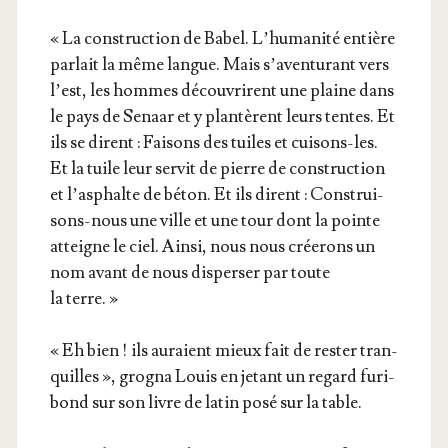
« La construc­tion de Babel. L’hu­ma­ni­té entière
par­lait la même langue. Mais s’a­ven­tu­rant vers
l’est, les hommes décou­vrirent une plaine dans
le pays de Senaar et y plan­tèrent leurs tentes. Et
ils se dirent : Fai­sons des tuiles et cui­sons-les.
Et la tuile leur ser­vit de pierre de construc­tion
et l’as­phalte de béton. Et ils dirent : Construi­
sons-nous une ville et une tour dont la pointe
atteigne le ciel. Ain­si, nous nous crée­rons un
nom avant de nous dis­per­ser par toute
la terre. »
« Eh bien ! ils auraient mieux fait de res­ter tran­
quilles », gro­gna Louis en jetant un regard furi­
bond sur son livre de latin posé sur la table.