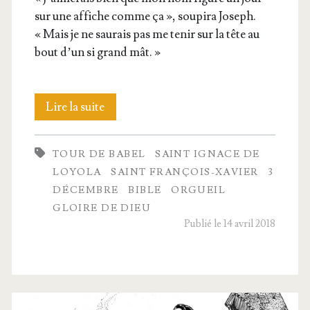
sur une affiche comme ça », sou­pi­ra Joseph.
« Mais je ne sau­rais pas me tenir sur la tête au
bout d’un si grand mât. »
La
Lire la suite
construc­
TOUR DE BABEL
SAINT IGNACE DE
tion
LOYOLA
SAINT FRANÇOIS-XAVIER
3
de
DÉCEMBRE
BIBLE
ORGUEIL
GLOIRE DE DIEU
la
Publié le 14 avril 2018
tour
de Babel