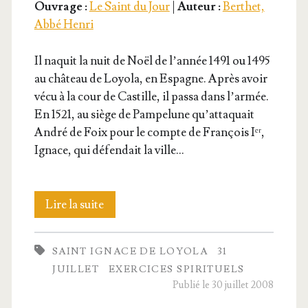
Ouvrage :
Le Saint du Jour
|
Auteur :
Berthet,
Abbé Henri
Il naquit la nuit de Noël de l’an­née 1491 ou 1495
au châ­teau de Loyo­la, en Espagne. Après avoir
vécu à la cour de Cas­tille, il pas­sa dans l’ar­mée.
En 1521, au siège de Pam­pe­lune qu’at­ta­quait
André de Foix pour le compte de Fran­çois Iᵉʳ,
Ignace, qui défen­dait la ville…
Saint
Lire la suite
Ignace
SAINT IGNACE DE LOYOLA
31
de
JUILLET
EXERCICES SPIRITUELS
Loyo­
Publié le 30 juillet 2008