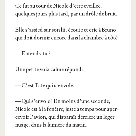
Ce fut au tour de Nicole d’être éveillée,
quelques jours plus tard, par un drôle de bruit.
Elle s’as­sied sur son lit, écoute et crie à Bru­no
qui doit dor­mir encore dans la chambre à côté :
— Entends-tu ?
Une petite voix calme répond :
— C’est Tate qui s’envole.
— Qui s’en­vole ! En moins d’une seconde,
Nicole est à la fenêtre, juste à temps pour aper­
ce­voir l’a­vion, qui dis­pa­raît der­rière un léger
nuage, dans la lumière du matin.