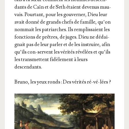
dants de Caïn et de Seth étaient deve­nus mau­
vais. Pour­tant, pour les gou­ver­ner, Dieu leur
avait don­né de grands chefs de famille, qu’on
nom­mait les patriarches. Ils rem­plis­saient les
fonc­tions de prêtres, de juges. Dieu ne dédai­
gnait pas de leur par­ler et de les ins­truire, afin
qu’ils con-servent les véri­tés révé­lées et qu’ils
les trans­mettent fidè­le­ment à leurs
descendants.
Bru­no, les yeux ronds : Des véri­tés ré-vé-lées ?