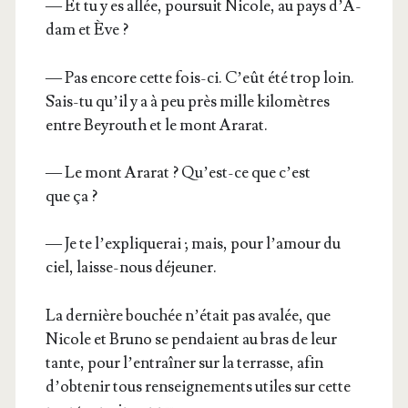
— Et tu y es allée, pour­suit Nicole, au pays d’A­
dam et Ève ?
— Pas encore cette fois-ci. C’eût été trop loin.
Sais-tu qu’il y a à peu près mille kilo­mètres
entre Bey­routh et le mont Ararat.
— Le mont Ara­rat ? Qu’est-ce que c’est
que ça ?
— Je te l’ex­pli­que­rai ; mais, pour l’a­mour du
ciel, laisse-nous déjeuner.
La der­nière bou­chée n’é­tait pas ava­lée, que
Nicole et Bru­no se pen­daient au bras de leur
tante, pour l’en­traî­ner sur la ter­rasse, afin
d’ob­te­nir tous ren­sei­gne­ments utiles sur cette