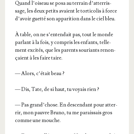
Quand l’oi­seau se posa au ter­rain d’at­ter­ris­
sage, les deux petits avaient le tor­ti­co­lis à force
d’a­voir guet­té son appa­ri­tion dans le ciel bleu.
À table, on ne s’en­ten­dait pas, tout le monde
par­lant à la fois, y com­pris les enfants, tel­le­
ment exci­tés, que les parents sou­riants renon­
çaient à les faire taire.
— Alors, c’é­tait beau ?
— Dis, Tate, de si haut, tu voyais rien ?
— Pas grand’­chose. En des­cen­dant pour atter­
rir, mon pauvre Bru­no, tu me parais­sais gros
comme une mouche.