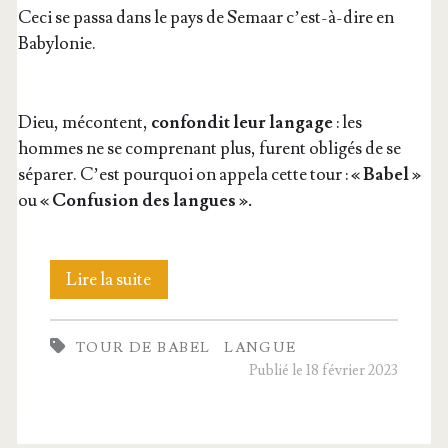
Ceci se pas­sa dans le pays de Semaar c’est-à-dire en
Babylonie.
Dieu, mécon­tent,
confon­dit leur lan­gage
: les
hommes ne se com­pre­nant plus, furent obli­gés de se
sépa­rer. C’est pour­quoi on appe­la cette tour :
« Babel »
ou
« Confu­sion des langues ».
8.
Lire la suite
La
TOUR DE BABEL
LANGUE
tour
Publié le 18 février 2023
de
Babel