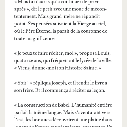
« Mais tu n’au­ras qu’à conti­nuer de prier
après », dit le petit avec une moue de mécon­
ten­te­ment. Mais grand-mère ne répon­dit
point. Ses pen­sées sui­vaient la Vierge au ciel,
où le Père Éter­nel la parait de la cou­ronne de
toute magnificence.
« Je peux te faire réci­ter, moi », pro­po­sa Louis,
qua­torze ans, qui fré­quen­tait le lycée de la ville.
« Viens, donne-moi ton His­toire Sainte. »
« Soit ! » répli­qua Joseph, et il ten­dit le livre à
son frère. Et il com­men­ça à réci­ter sa leçon.
« La construc­tion de Babel. L’hu­ma­ni­té entière
par­lait la même langue. Mais s’a­ven­tu­rant vers
l’est, les hommes décou­vrirent une plaine dans