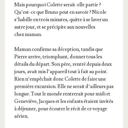
Mais pour­quoi Colette serait-elle par­tie ?
Qu’est-ce que Bru­no peut en savoir ? Nicole
s’ha­bille en trois minutes, quitte à se laver un
autre jour, et se pré­ci­pite aux nou­velles
chez maman.
Maman confirme sa décep­tion, tan­dis que
Pierre arrive, triom­phant, don­ner tous les
détails du départ. Son père, ren­tré depuis deux
jours, avait mis l’ap­pa­reil tout à fait au point.
Rien n’empêchait donc Colette de faire une
pre­mière excur­sion. Elle ne serait d’ailleurs pas
longue. Tout le monde ren­tre­rait pour midi et
Gene­viève, Jacques et les enfants étaient invi­tés
à déjeu­ner, pour écou­ter le récit de ce voyage
aérien.