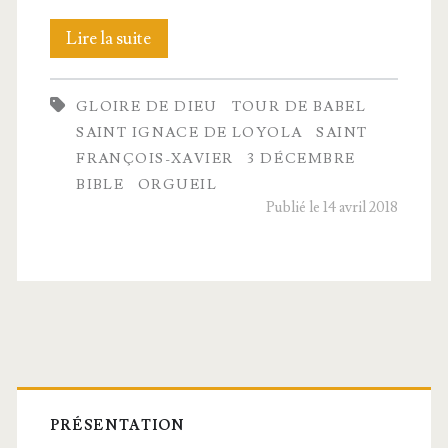
La
Lire la suite
construc­
GLOIRE DE DIEU
TOUR DE BABEL
tion
SAINT IGNACE DE LOYOLA
SAINT
de
FRANÇOIS-XAVIER
3 DÉCEMBRE
BIBLE
ORGUEIL
la
Publié le 14 avril 2018
tour
de Babel
Barre
latérale
PRÉSENTATION