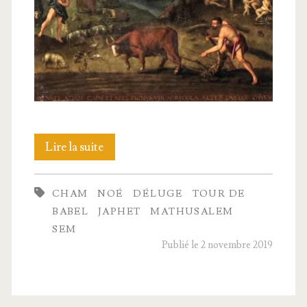
Noé.
Lire la suite
Le
CHAM
NOÉ
DÉLUGE
TOUR DE
Déluge
BABEL
JAPHET
MATHUSALEM
et
SEM
Publié le 2 novembre 2019
la
Tour
de Babel.