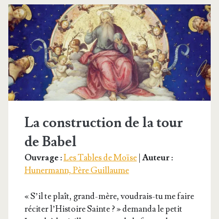
La construction de la tour
de Babel
Ouvrage :
Les Tables de Moïse
|
Auteur :
Hunermann, Père Guillaume
« S’il te plaît, grand-mère, vou­drais-tu me faire
réci­ter l’His­toire Sainte ? » deman­da le petit