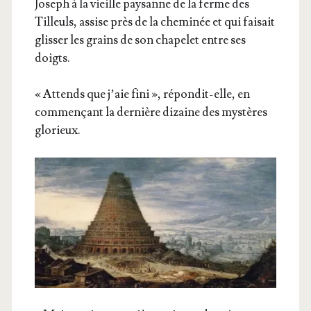
Joseph à la vieille pay­sanne de la ferme des
Tilleuls, assise près de la che­mi­née et qui fai­sait
glis­ser les grains de son cha­pe­let entre ses
doigts.
« Attends que j’aie fini », répon­dit-elle, en
com­men­çant la der­nière dizaine des mys­tères
glorieux.