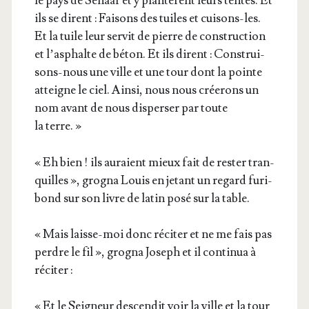
le pays de Senaar et y plan­tèrent leurs tentes. Et
ils se dirent : Fai­sons des tuiles et cui­sons-les.
Et la tuile leur ser­vit de pierre de construc­tion
et l’as­phalte de béton. Et ils dirent : Construi­
sons-nous une ville et une tour dont la pointe
atteigne le ciel. Ain­si, nous nous crée­rons un
nom avant de nous dis­per­ser par toute
la terre. »
« Eh bien ! ils auraient mieux fait de res­ter tran­
quilles », gro­gna Louis en jetant un regard furi­
bond sur son livre de latin posé sur la table.
« Mais laisse-moi donc réci­ter et ne me fais pas
perdre le fil », gro­gna Joseph et il conti­nua à
réciter :
« Et le Sei­gneur des­cen­dit voir la ville et la tour