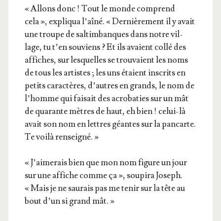
« Allons donc ! Tout le monde com­prend
cela », expli­qua l’aî­né. « Der­niè­re­ment il y avait
une troupe de sal­tim­banques dans notre vil­
lage, tu t’en sou­viens ? Et ils avaient col­lé des
affiches, sur les­quelles se trou­vaient les noms
de tous les artistes ; les uns étaient ins­crits en
petits carac­tères, d’autres en grands, le nom de
l’homme qui fai­sait des acro­ba­ties sur un mât
de qua­rante mètres de haut, eh bien ! celui-là
avait son nom en lettres géantes sur la pan­carte.
Te voi­là renseigné. »
« J’ai­me­rais bien que mon nom figure un jour
sur une affiche comme ça », sou­pi­ra Joseph.
« Mais je ne sau­rais pas me tenir sur la tête au
bout d’un si grand mât. »