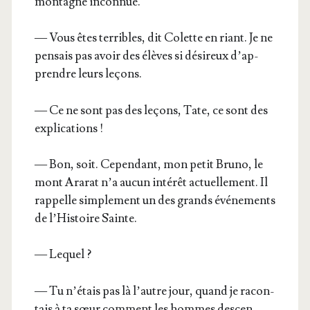
mon­tagne inconnue.
— Vous êtes ter­ribles, dit Colette en riant. Je ne
pen­sais pas avoir des élèves si dési­reux d’ap­
prendre leurs leçons.
— Ce ne sont pas des leçons, Tate, ce sont des
explications !
— Bon, soit. Cepen­dant, mon petit Bru­no, le
mont Ara­rat n’a aucun inté­rêt actuel­le­ment. Il
rap­pelle sim­ple­ment un des grands évé­ne­ments
de l’His­toire Sainte.
— Lequel ?
— Tu n’é­tais pas là l’autre jour, quand je racon­
tais à ta sœur com­ment les hommes des­cen­