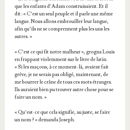
que les enfants d’A­dam construi­saient. Et il
dit : « C’est un seul peuple et il parle une même
langue. Nous allons embrouiller leur langue,
afin qu’ils ne se com­prennent plus les uns les
autres. »
« C’est ce qui fit notre mal­heur », gro­gna Louis
en frap­pant vio­lem­ment sur le livre de latin.
« Si les maçons, à ce moment-là, avaient fait
grève, je ne serais pas obli­gé, main­te­nant, de
me bour­rer le crâne de tous ces mots étranges.
Ils auraient bien pu trou­ver autre chose pour se
faire un nom. »
« Qu’est-ce que cela signi­fie, au juste, se faire
un nom ? » deman­da Joseph.