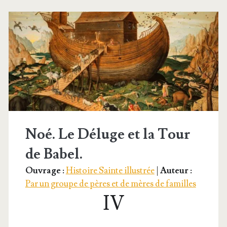
–
Confu­
sion
des
langues
Noé. Le Déluge et la Tour
de Babel.
Ouvrage :
Histoire Sainte illustrée
|
Auteur :
Par un groupe de pères et de mères de familles
IV