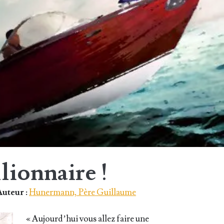
llionnaire !
uteur :
Hunermann, Père Guillaume
« Aujourd’­hui vous allez faire une