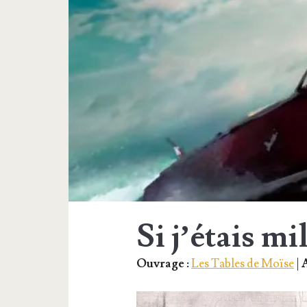
Si j’étais mi
Ouvrage :
Les Tables de Moïse
|
A