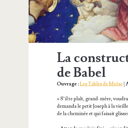
La construct
de Babel
Ouvrage :
Les Tables de Moïse
|
A
« S’il te plaît, grand-mère, vou­drai
deman­da le petit Joseph à la vieill
de la che­mi­née et qui fai­sait glis­