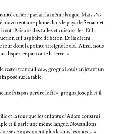
a­ni­té entière par­lait la même langue. Mais s’a­
décou­vrirent une plaine dans le pays de Senaar et
dirent : Fai­sons des tuiles et cui­sons-les. Et la
uc­tion et l’as­phalte de béton. Et ils dirent :
 tour dont la pointe atteigne le ciel. Ain­si, nous
 dis­per­ser par toute la terre. »
e res­ter tran­quilles », gro­gna Louis en jetant un
tin posé sur la table.
e me fais pas perdre le fil », gro­gna Joseph et il
 ville et la tour que les enfants d’A­dam construi­
peuple et il parle une même langue. Nous allons
s ne se com­prennent plus les uns les autres. »