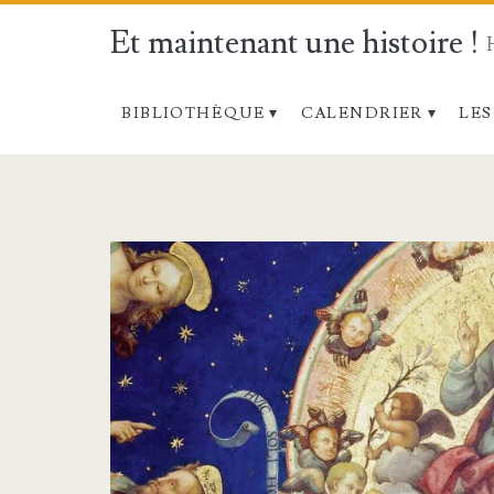
Et maintenant une histoire !
BIBLIOTHÈQUE
CALENDRIER
LES
Catégorie :
<span>Les
Tables
de
Moïse</span>