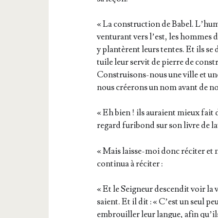
« La construc­tion de Babel. L’hu­m
ven­tu­rant vers l’est, les hommes 
y plan­tèrent leurs tentes. Et ils se 
tuile leur ser­vit de pierre de constr
Construi­sons-nous une ville et une
nous crée­rons un nom avant de nous
« Eh bien ! ils auraient mieux fait d
regard furi­bond sur son livre de la
« Mais laisse-moi donc réci­ter et n
conti­nua à réciter :
« Et le Sei­gneur des­cen­dit voir la
saient. Et il dit : « C’est un seul 
embrouiller leur langue, afin qu’il