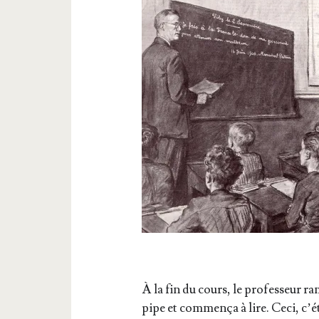
À la fin du cours, le pro­fes­seur ram
pipe et com­men­ça à lire. Ceci, c’é