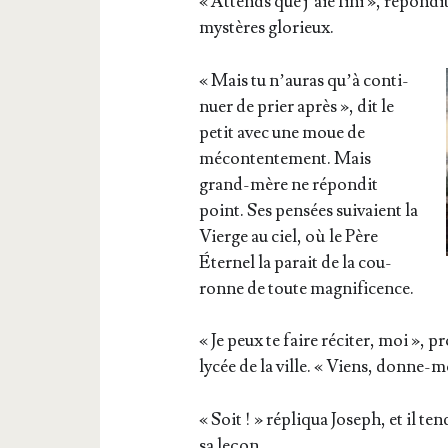
« Attends que j’aie fini », répon­di
mys­tères glorieux.
« Mais tu n’au­ras qu’à conti­
nuer de prier après », dit le
petit avec une moue de
mécon­ten­te­ment. Mais
grand-mère ne répon­dit
point. Ses pen­sées sui­vaient la
Vierge au ciel, où le Père
Éter­nel la parait de la cou­
ronne de toute magnificence.
« Je peux te faire réci­ter, moi », pr
lycée de la ville. « Viens, donne-m
« Soit ! » répli­qua Joseph, et il ten­
sa leçon.