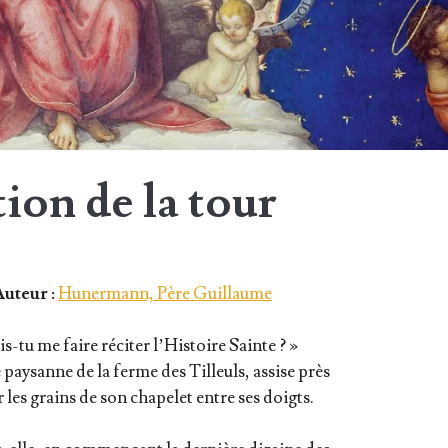
ion de la tour
uteur :
Hunermann, Père Guillaume
s-tu me faire réci­ter l’His­toire Sainte ? »
e pay­sanne de la ferme des Tilleuls, assise près
ser les grains de son cha­pe­let entre ses doigts.