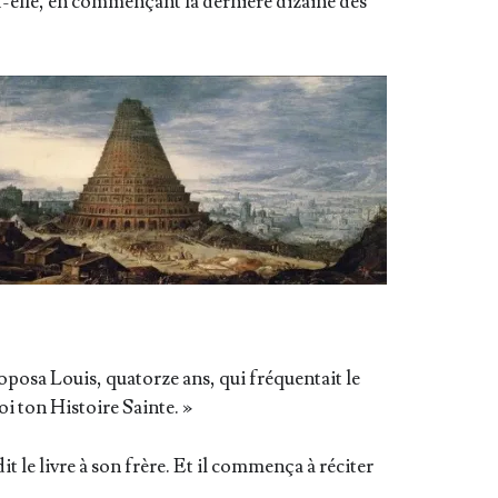
t-elle, en com­men­çant la der­nière dizaine des
o­po­sa Louis, qua­torze ans, qui fré­quen­tait le
oi ton His­toire Sainte. »
dit le livre à son frère. Et il com­men­ça à réci­ter