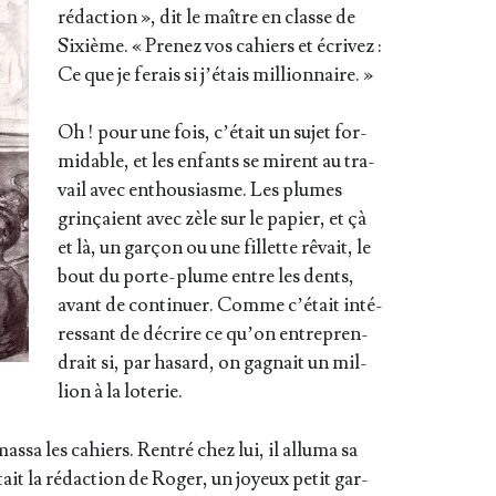
rédac­tion », dit le maître en classe de
Sixième. « Pre­nez vos cahiers et écri­vez :
Ce que je ferais si j’é­tais millionnaire. »
Oh ! pour une fois, c’é­tait un sujet for­
mi­dable, et les enfants se mirent au tra­
vail avec enthou­siasme. Les plumes
grin­çaient avec zèle sur le papier, et çà
et là, un gar­çon ou une fillette rêvait, le
bout du porte-plume entre les dents,
avant de conti­nuer. Comme c’é­tait inté­
res­sant de décrire ce qu’on entre­pren­
drait si, par hasard, on gagnait un mil­
lion à la loterie.
as­sa les cahiers. Ren­tré chez lui, il allu­ma sa
­tait la rédac­tion de Roger, un joyeux petit gar­