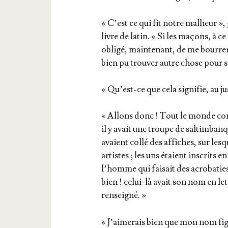
« C’est ce qui fit notre mal­heur »,
livre de latin. « Si les maçons, à c
obli­gé, main­te­nant, de me bour­re
bien pu trou­ver autre chose pour 
« Qu’est-ce que cela signi­fie, au 
« Allons donc ! Tout le monde com­p
il y avait une troupe de sal­tim­banq
avaient col­lé des affiches, sur les­
artistes ; les uns étaient ins­crits 
l’homme qui fai­sait des acro­ba­ti
bien ! celui-là avait son nom en lett
renseigné. »
« J’ai­me­rais bien que mon nom fig