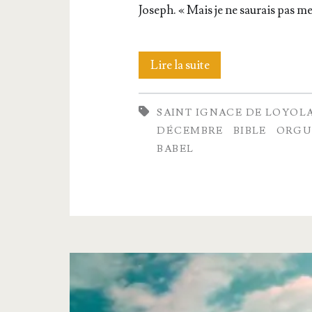
Joseph. « Mais je ne sau­rais pas me
La
Lire la suite
construc­
SAINT IGNACE DE LOYOL
tion
DÉCEMBRE
BIBLE
ORGU
de
BABEL
la
tour
de Babel