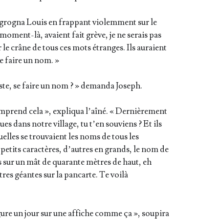
 gro­gna Louis en frap­pant vio­lem­ment sur le
e moment-là, avaient fait grève, je ne serais pas
r le crâne de tous ces mots étranges. Ils auraient
se faire un nom. »
juste, se faire un nom ? » deman­da Joseph.
rend cela », expli­qua l’aî­né. « Der­niè­re­ment
ues dans notre vil­lage, tu t’en sou­viens ? Et ils
quelles se trou­vaient les noms de tous les
en petits carac­tères, d’autres en grands, le nom de
es sur un mât de qua­rante mètres de haut, eh
res géantes sur la pan­carte. Te voi­là
ure un jour sur une affiche comme ça », sou­pi­ra