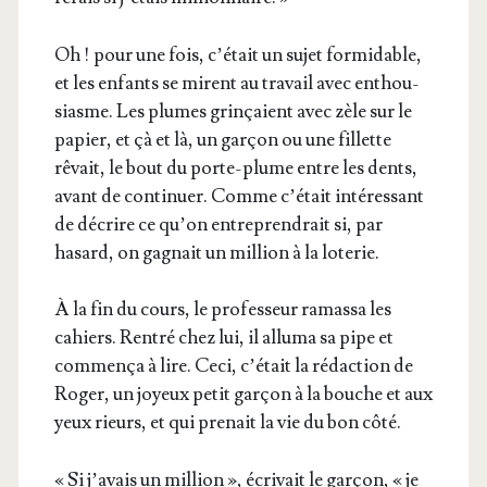
Oh ! pour une fois, c’é­tait un sujet for­mi­dable,
et les enfants se mirent au tra­vail avec enthou­
siasme. Les plumes grin­çaient avec zèle sur le
papier, et çà et là, un gar­çon ou une fillette
rêvait, le bout du porte-plume entre les dents,
avant de conti­nuer. Comme c’é­tait inté­res­sant
de décrire ce qu’on entre­pren­drait si, par
hasard, on gagnait un mil­lion à la loterie.
À la fin du cours, le pro­fes­seur ramas­sa les
cahiers. Ren­tré chez lui, il allu­ma sa pipe et
com­men­ça à lire. Ceci, c’é­tait la rédac­tion de
Roger, un joyeux petit gar­çon à la bouche et aux
yeux rieurs, et qui pre­nait la vie du bon côté.
« Si j’a­vais un mil­lion », écri­vait le gar­çon, « je