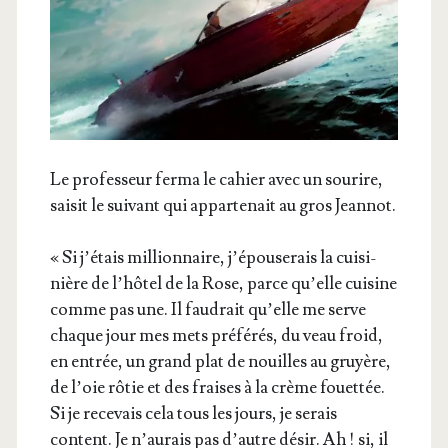
Le pro­fes­seur fer­ma le cahier avec un sou­rire,
sai­sit le sui­vant qui appar­te­nait au gros Jeannot.
« Si j’é­tais mil­lion­naire, j’é­pou­se­rais la cui­si­
nière de l’hô­tel de la Rose, parce qu’elle cui­sine
comme pas une. Il fau­drait qu’elle me serve
chaque jour mes mets pré­fé­rés, du veau froid,
en entrée, un grand plat de nouilles au gruyère,
de l’oie rôtie et des fraises à la crème fouet­tée.
Si je rece­vais cela tous les jours, je serais
content. Je n’au­rais pas d’autre désir. Ah ! si, il