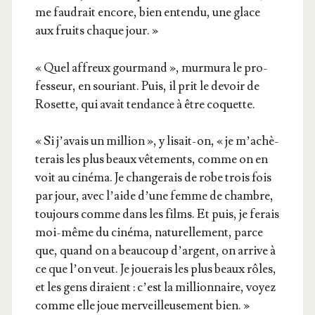
me fau­drait encore, bien enten­du, une glace
aux fruits chaque jour. »
« Quel affreux gour­mand », mur­mu­ra le pro­
fes­seur, en sou­riant. Puis, il prit le devoir de
Rosette, qui avait ten­dance à être coquette.
« Si j’a­vais un mil­lion », y lisait-on, « je m’a­chè­
te­rais les plus beaux vête­ments, comme on en
voit au ciné­ma. Je chan­ge­rais de robe trois fois
par jour, avec l’aide d’une femme de chambre,
tou­jours comme dans les films. Et puis, je ferais
moi-même du ciné­ma, natu­rel­le­ment, parce
que, quand on a beau­coup d’argent, on arrive à
ce que l’on veut. Je joue­rais les plus beaux rôles,
et les gens diraient : c’est la mil­lion­naire, voyez
comme elle joue mer­veilleu­se­ment bien. »