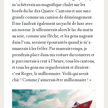
m’a­chè­te­rais un magni­fique cha­let sur les
bords du lac des Quatre-Can­tons et une auto
grande comme un camion de démé­na­ge­ment.
Il me fau­drait éga­le­ment un yacht de luxe avec
un moteur. Je sillon­ne­rais alors le lac du matin
au soir, comme une flèche, et les gens nageant
dans l’eau, seraient épou­van­tés quand je m’a­
mu­se­rais à les frô­ler. Par mau­vais temps, je
pren­drais place dans ma voi­ture du ton­nerre et
je par­cour­rais à cent à l’heure, tous les can­tons,
et tous les gens me regar­de­raient et diraient :
c’est Roger, le mil­lion­naire. Voi­là qui serait
chic ! Comme j’ai­me­rais être millionnaire ! »