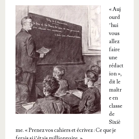
« Auj
ourd
’­hui
vous
allez
faire
une
rédac­t
ion »,
dit le
maîtr
e en
classe
de
Sixiè
me. « Pre­nez vos cahiers et écri­vez : Ce que je
ferais si j’é­tais millionnaire. »