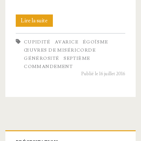
Si
Lire la suite
j’étais
CUPIDITÉ
AVARICE
ÉGOÏSME
millionnaire !
ŒUVRES DE MISÉRICORDE
GÉNÉROSITÉ
SEPTIÈME
COMMANDEMENT
Publié le 16 juillet 2016
Barre