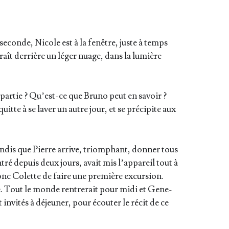
econde, Nicole est à la fenêtre, juste à temps
a­raît der­rière un léger nuage, dans la lumière
par­tie ? Qu’est-ce que Bru­no peut en savoir ?
uitte à se laver un autre jour, et se pré­ci­pite aux
dis que Pierre arrive, triom­phant, don­ner tous
tré depuis deux jours, avait mis l’ap­pa­reil tout à
nc Colette de faire une pre­mière excur­sion.
e. Tout le monde ren­tre­rait pour midi et Gene­
 invi­tés à déjeu­ner, pour écou­ter le récit de ce