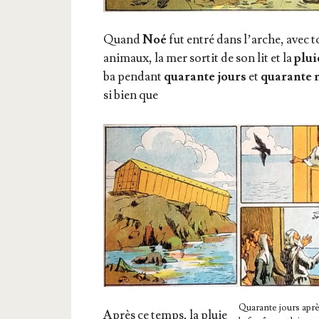
Quand
Noé
fut entré dans l’arche, avec t
ani­maux, la mer sor­tit de son lit et la
plui
ba pen­dant
qua­rante jours
et
qua­rante 
si bien que
Qua­rante jours apr
Après ce temps, la pluie