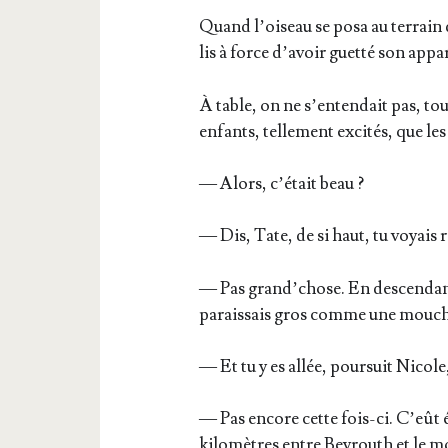
Quand l’oi­seau se posa au ter­rain d’
lis à force d’a­voir guet­té son appa­
À table, on ne s’en­ten­dait pas, tou
enfants, tel­le­ment exci­tés, que le
— Alors, c’é­tait beau ?
— Dis, Tate, de si haut, tu voyais r
— Pas grand’­chose. En des­cen­dan
parais­sais gros comme une mouch
— Et tu y es allée, pour­suit Nicol
— Pas encore cette fois-ci. C’eût ét
kilo­mètres entre Bey­routh et le m