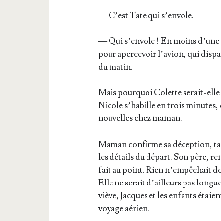
— C’est Tate qui s’envole.
— Qui s’en­vole ! En moins d’une s
pour aper­ce­voir l’a­vion, qui dis­p
du matin.
Mais pour­quoi Colette serait-elle 
Nicole s’ha­bille en trois minutes, q
nou­velles chez maman.
Maman confirme sa décep­tion, tan­
les détails du départ. Son père, ren­
fait au point. Rien n’empêchait do
Elle ne serait d’ailleurs pas longu
viève, Jacques et les enfants étaient
voyage aérien.