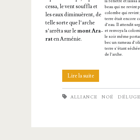
la fenêtre et lais­sa 
ces­sa, le vent souf­fla et
beau qui ne revint p
colombe qui revint 
les eaux dimi­nuèrent, de
terre était encore c
telle sorte que l’arche
d’eau. Il atten­dit se
s’ar­rê­ta sur le
mont Ara­
et ren­voya la colom
le soir même por­ta
rat
en Arménie.
bec un rameau d’o­li­
terre s’é­tant séchée
de l’arche.
6.
Lire la suite
Le
ALLIANCE
NOÉ
DÉLUG
Déluge