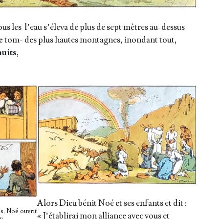
ous les
l’eau s’é­le­va de plus de sept mètres au-des­sus
e
tom­
des plus hautes mon­tagnes, inon­dant tout,
nuits
,
Alors Dieu bénit Noé et ses enfants et dit :
ès, Noé ouvrit
« J’é­ta­bli­rai mon alliance avec vous et