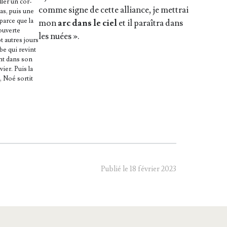
aller un cor­
comme signe de cette alliance, je met­trai
as, puis une
parce que la
mon
arc dans le ciel
et il paraî­tra dans
ou­verte
les nuées ».
pt autres jours
be qui revint
nt dans son
vier. Puis la
, Noé sor­tit
E
Publié le 18 février 2023