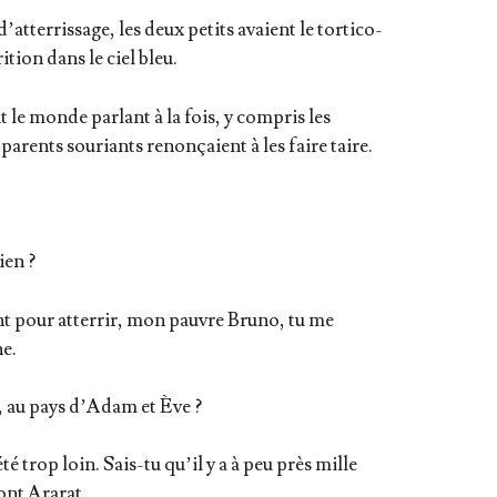
at­ter­ris­sage, les deux petits avaient le tor­ti­co­
ri­tion dans le ciel bleu.
t le monde par­lant à la fois, y com­pris les
s parents sou­riants renon­çaient à les faire taire.
ien ?
t pour atter­rir, mon pauvre Bru­no, tu me
e.
e, au pays d’A­dam et Ève ?
é trop loin. Sais-tu qu’il y a à peu près mille
ont Ararat.