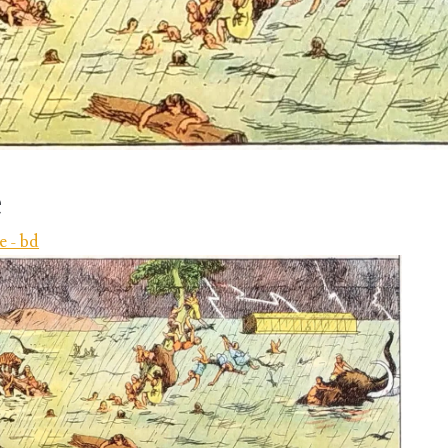
e
e - bd