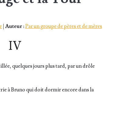
e
|
Auteur :
Par un groupe de pères et de mères
IV
illée, quelques jours plus tard, par un drôle
 crie à Bru­no qui doit dor­mir encore dans la