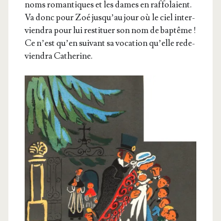
noms roman­tiques et les dames en raf­fo­laient.
Va donc pour Zoé jus­qu’au jour où le ciel inter­
vien­dra pour lui res­ti­tuer son nom de bap­tême !
Ce n’est qu’en sui­vant sa voca­tion qu’elle rede­
vien­dra Catherine.