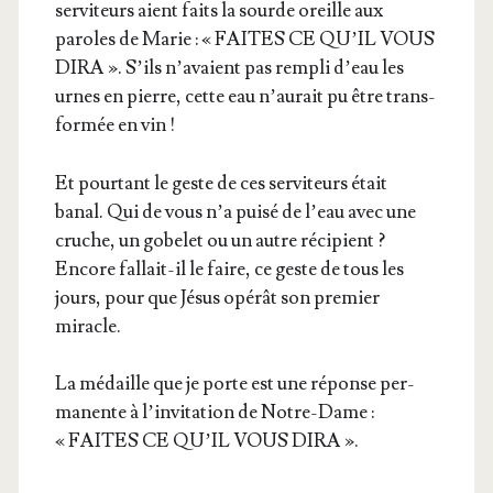
ser­vi­teurs aient faits la sourde oreille aux
paroles de Marie : « FAITES CE QU’IL VOUS
DIRA ». S’ils n’a­vaient pas rem­pli d’eau les
urnes en pierre, cette eau n’au­rait pu être trans­
for­mée en vin !
Et pour­tant le geste de ces ser­vi­teurs était
banal. Qui de vous n’a pui­sé de l’eau avec une
cruche, un gobe­let ou un autre réci­pient ?
Encore fal­lait-il le faire, ce geste de tous les
jours, pour que Jésus opé­rât son pre­mier
miracle.
La médaille que je porte est une réponse per­
ma­nente à l’in­vi­ta­tion de Notre-Dame :
« FAITES CE QU’IL VOUS DIRA ».