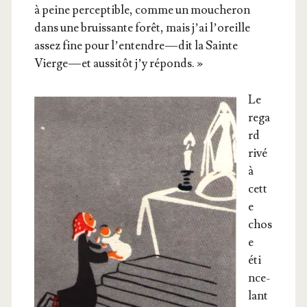
à peine per­cep­tible, comme un mou­che­ron
dans une bruis­sante forêt, mais j’ai l’o­reille
assez fine pour l’en­tendre — dit la Sainte
Vierge — et aus­si­tôt j’y réponds. »
Le
rega
rd
rivé
à
cett
e
chos
e
éti
n­ce­
lant