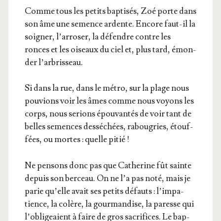
Comme tous les petits bap­ti­sés, Zoé porte dans
son âme une semence ardente. Encore faut-il la
soi­gner, l’ar­ro­ser, la défendre contre les
ronces et les oiseaux du ciel et, plus tard, émon­
der l’arbrisseau.
Si dans la rue, dans le métro, sur la plage nous
pou­vions voir les âmes comme nous voyons les
corps, nous serions épou­van­tés de voir tant de
belles semences des­sé­chées, rabou­gries, étouf­
fées, ou mortes : quelle pitié !
Ne pen­sons donc pas que Cathe­rine fût sainte
depuis son ber­ceau. On ne l’a pas noté, mais je
parie qu’elle avait ses petits défauts : l’im­pa­
tience, la colère, la gour­man­dise, la paresse qui
l’o­bli­geaient à faire de gros sacri­fices. Le bap­