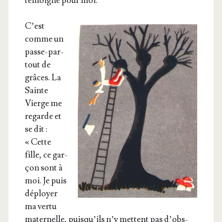
témoigne pour moi.
C’est
comme un
passe-par­
tout de
grâces. La
Sainte
Vierge me
regarde et
se dit :
« Cette
fille, ce gar­
çon sont à
moi. Je puis
déployer
ma ver­tu
mater­nelle, puis­qu’ils n’y mettent pas d’obs­