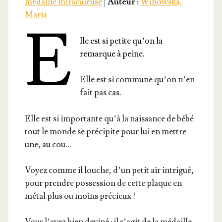
médaille miraculeuse
|
Auteur :
Winowska,
Maria
E
lle est si petite qu’on la
remarque à peine.
Elle est si com­mune qu’on n’en
fait pas cas.
Elle est si impor­tante qu’à la nais­sance de bébé
tout le monde se pré­ci­pite pour lui en mettre
une, au cou…
Voyez comme il louche, d’un petit air intri­gué,
pour prendre pos­ses­sion de cette plaque en
métal plus ou moins précieux !
Vous l’a­vez bien devi­né : il s’a­git de la médaille,