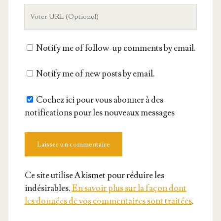
L'URL
de
votre
Notify me of follow-up comments by email.
site
Notify me of new posts by email.
Cochez ici pour vous abonner à des
notifications pour les nouveaux messages
Ce site utilise Akismet pour réduire les
indésirables.
En savoir plus sur la façon dont
les données de vos commentaires sont traitées
.