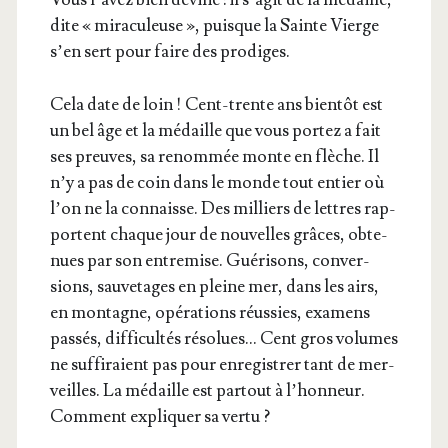
dite « mira­cu­leuse », puisque la Sainte Vierge
s’en sert pour faire des prodiges.
Cela date de loin ! Cent-trente ans bien­tôt est
un bel âge et la médaille que vous por­tez a fait
ses preuves, sa renom­mée monte en flèche. Il
n’y a pas de coin dans le monde tout entier où
l’on ne la connaisse. Des mil­liers de lettres rap­
portent chaque jour de nou­velles grâces, obte­
nues par son entre­mise. Gué­ri­sons, conver­
sions, sau­ve­tages en pleine mer, dans les airs,
en mon­tagne, opé­ra­tions réus­sies, exa­mens
pas­sés, dif­fi­cul­tés réso­lues… Cent gros volumes
ne suf­fi­raient pas pour enre­gis­trer tant de mer­
veilles. La médaille est par­tout à l’hon­neur.
Com­ment expli­quer sa vertu ?