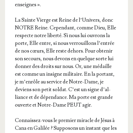
enseignes ».
La Sainte Vierge est Reine de l’U­ni­vers, donc
NOTRE Reine. Cepen­dant, comme Dieu, Elle
res­pecte notre liber­té. Si nous lui ouvrons la
porte, Elle entre, si nous ver­rouillons l’en­trée
de nos cœurs, Elle reste dehors. Pour obte­nir
son secours, nous devons en quelque sorte lui
don­ner des droits sur nous. Or, une médaille
est comme un insigne mili­taire. En la por­tant,
je m’en­rôle au ser­vice de Notre-Dame, je
deviens son petit sol­dat. C’est un signe d’al­
liance et de dépen­dance. Ma porte est grande
ouverte et Notre-Dame PEUT agir.
Connais­sez-vous le pre­mier miracle de Jésus à
Cana en Gali­lée ? Sup­po­sons un ins­tant que les