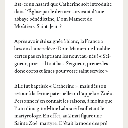
Est-ce un hasard que Cathe­rine soit intro­duite
dans l’Église par le der­nier sur­vi­vant d’une
abbaye béné­dic­tine, Dom Mamert de
Moûtiers-Saint-Jean ?
Après avoir été sai­gnée à blanc, la France a
besoin d’une relève : Dom Mamert ne l’ou­blie
certes pas en bap­ti­sant les nou­veau-nés ! « Sei­
gneur, prie-t-il tout bas, Sei­gneur, pre­nez les
donc corps et âmes pour votre saint service »
Elle fut bap­ti­sée « Cathe­rine », mais dès son
retour à la ferme pater­nelle on l’ap­pe­la « Zoé ».
Per­sonne n’en connaît les rai­sons, à moins que
l’on n’i­ma­gine Mme Labou­ré feuille­tant le
mar­ty­ro­loge. En effet, au 2 mai figure une
Sainte Zoé, mar­tyre. C’é­tait la mode des pré­