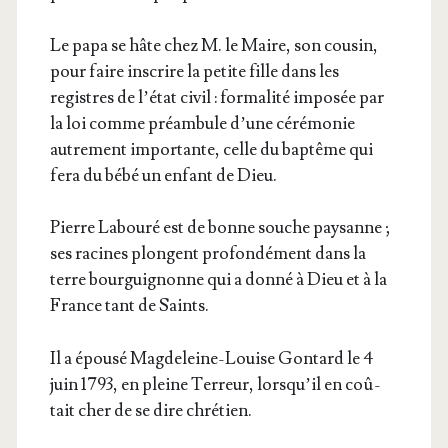
Le papa se hâte chez M. le Maire, son cou­sin,
pour faire ins­crire la petite fille dans les
registres de l’é­tat civil : for­ma­li­té impo­sée par
la loi comme pré­am­bule d’une céré­mo­nie
autre­ment impor­tante, celle du bap­tême qui
fera du bébé un enfant de Dieu.
Pierre Labou­ré est de bonne souche pay­sanne ;
ses racines plongent pro­fon­dé­ment dans la
terre bour­gui­gnonne qui a don­né à Dieu et à la
France tant de Saints.
Il a épou­sé Mag­de­leine-Louise Gon­tard le 4
juin 1793, en pleine Ter­reur, lors­qu’il en coû­
tait cher de se dire chrétien.