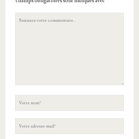
champs obligatoires sont indiqués avec
*
Votre
commentaire
Votre
nom
Votre
adresse
mail