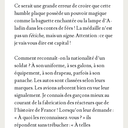
Ce serait une grande erreur de croire que cette
humble plaque pos­sède un pou­voir magique
comme la baguette enchan­tée ou la lampe d’A­
la­din dans les contes de fées ! La médaille n’est
pas un
fétiche
, mais un
signe
. Atten­tion : ce que
je vais vous dire est capital !
Com­ment recon­naît-on la natio­na­li­té d’un
sol­dat ? À son uni­forme, à ses galons, à son
équi­pe­ment, à son dra­peau, par­fois à son
panache. Les autos sont clas­sées selon leurs
marques. Les avions arborent bien en vue leur
signa­le­ment. Je connais des gar­çons mieux au
cou­rant de la fabri­ca­tion des réac­teurs que de
l’his­toire de France ! Lors­qu’on leur demande :
« À quoi les recon­nais­sez-vous ? » ils
répondent sans tré­bu­cher : « À telles