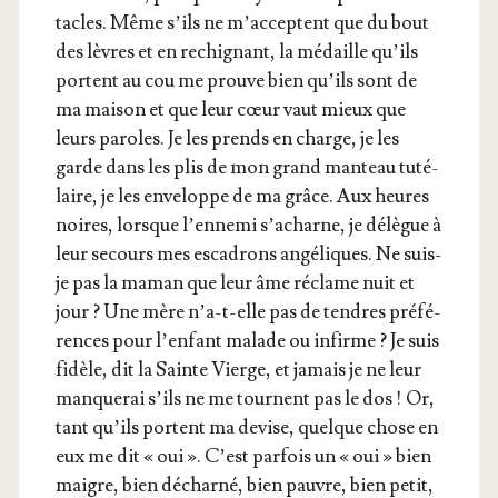
tacles. Même s’ils ne m’ac­ceptent que du bout
des lèvres et en rechi­gnant, la médaille qu’ils
portent au cou me prouve bien qu’ils sont de
ma mai­son et que leur cœur vaut mieux que
leurs paroles. Je les prends en charge, je les
garde dans les plis de mon grand man­teau tuté­
laire, je les enve­loppe de ma grâce. Aux heures
noires, lorsque l’en­ne­mi s’a­charne, je délègue à
leur secours mes esca­drons angé­liques. Ne suis-
je pas la maman que leur âme réclame nuit et
jour ? Une mère n’a-t-elle pas de tendres pré­fé­
rences pour l’en­fant malade ou infirme ? Je suis
fidèle, dit la Sainte Vierge, et jamais je ne leur
man­que­rai s’ils ne me tournent pas le dos ! Or,
tant qu’ils portent ma devise, quelque chose en
eux me dit « oui ». C’est par­fois un « oui » bien
maigre, bien déchar­né, bien pauvre, bien petit,