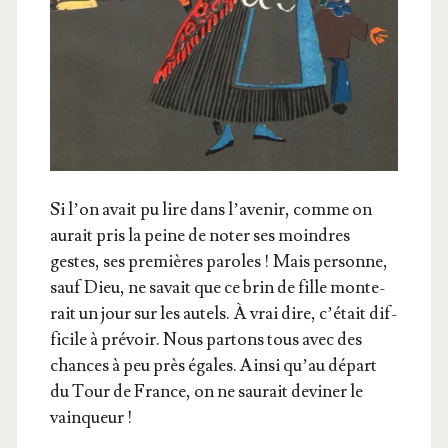
Si l’on avait pu lire dans l’a­ve­nir, comme on
aurait pris la peine de noter ses moindres
gestes, ses pre­mières paroles ! Mais per­sonne,
sauf Dieu, ne savait que ce brin de fille mon­te­
rait un jour sur les autels. À vrai dire, c’é­tait dif­
fi­cile à pré­voir. Nous par­tons tous avec des
chances à peu près égales. Ain­si qu’au départ
du Tour de France, on ne sau­rait devi­ner le
vainqueur !