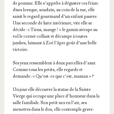
de pomme. Elle s’ap­prête à dégus­ter ces frian­
dises lorsque, sou­dain, au coin de la rue, elle
sai­sit le regard gour­mand d’un enfant pauvre.
Une seconde de lutte inté­rieure, vite elle se
décide : « Tiens, mange ! » le gamin attrape au
vol le cor­net col­lant et décampe à toutes
jambes, lais­sant à Zoé l’âpre goût d’une belle
victoire.
Ses yeux res­semblent à deux par­celles d’a­zur.
Comme tous les petits, elle regarde et
demande : « Qu’est-ce que c’est, maman » ?
Un jour elle découvre la sta­tue de la Sainte
Vierge qui occupe une place d’hon­neur dans la
salle fami­liale. Son petit nez en l’air, ses
menottes dans le dos, elle contemple gra­ve­