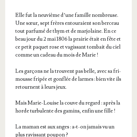
Elle fut la neu­vième d’une famille nom­breuse.
Une sœur, sept frères entou­raient son ber­ceau
tout par­fu­mé de thym et de mar­jo­laine. En ce
beau jour du 2 mai 1806 la prai­rie était en fête et
ce petit paquet rose et vagis­sant tom­bait du ciel
comme un cadeau du mois de Marie !
Les gar­çons ne la trouvent pas belle, avec sa fri­
mousse fri­pée et gon­flée de larmes : bien vite ils
retournent à leurs jeux.
Mais Marie-Louise la couve du regard : après la
horde tur­bu­lente des gamins, enfin une fille !
La maman est aux anges : a‑t-on jamais vu un
plus ravis­sant poupon ?