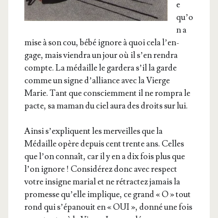
e
qu’o
n a
mise à son cou, bébé ignore à quoi cela l’en­
gage, mais vien­dra un jour où il s’en ren­dra
compte. La médaille le gar­de­ra s’il la garde
comme un signe d’al­liance avec la Vierge
Marie. Tant que consciem­ment il ne rom­pra le
pacte, sa maman du ciel aura des droits sur lui.
Ain­si s’ex­pliquent les mer­veilles que la
Médaille opère depuis cent trente ans. Celles
que l’on connaît, car il y en a dix fois plus que
l’on ignore ! Consi­dé­rez donc avec res­pect
votre insigne marial et ne rétrac­tez jamais la
pro­messe qu’elle implique, ce grand « O » tout
rond qui s’é­pa­nouit en « OUI », don­né une fois