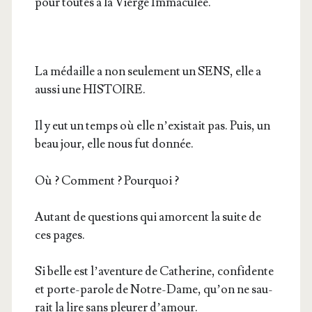
pour toutes à la Vierge Immaculée.
La médaille a non seule­ment un SENS, elle a
aus­si une HISTOIRE.
Il y eut un temps où elle n’exis­tait pas. Puis, un
beau jour, elle nous fut donnée.
Où ? Com­ment ? Pourquoi ?
Autant de ques­tions qui amorcent la suite de
ces pages.
Si belle est l’a­ven­ture de Cathe­rine, confi­dente
et porte-parole de Notre-Dame, qu’on ne sau­
rait la lire sans pleu­rer d’amour.