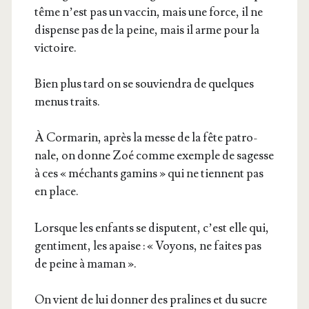
tême n’est pas un vac­cin, mais une force, il ne
dis­pense pas de la peine, mais il arme pour la
victoire.
Bien plus tard on se sou­vien­dra de quelques
menus traits.
À Cor­ma­rin, après la messe de la fête patro­
nale, on donne Zoé comme exemple de sagesse
à ces « méchants gamins » qui ne tiennent pas
en place.
Lorsque les enfants se dis­putent, c’est elle qui,
gen­ti­ment, les apaise : « Voyons, ne faites pas
de peine à maman ».
On vient de lui don­ner des pra­lines et du sucre