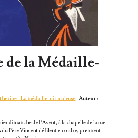
de la Médaille-
atherine - La médaille miraculeuse
|
Auteur :
mier dimanche de l’Avent, à la cha­pelle de la rue
ons du Père Vincent défilent en ordre, prennent