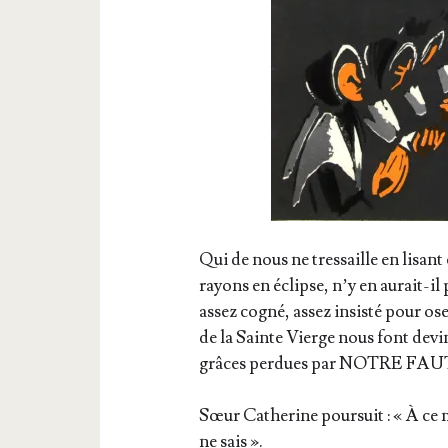
Qui de nous ne tres­saille en lisant 
rayons en éclipse, n’y en aurait-il
assez cogné, assez insis­té pour os
de la Sainte Vierge nous font devi­n
grâces per­dues par NOTRE F
Sœur Cathe­rine pour­suit : « À ce mom
ne sais ».