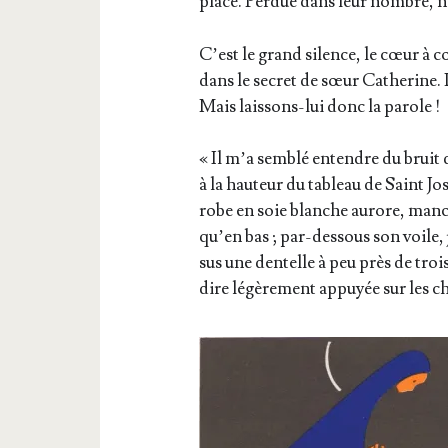
place. Per­due dans leur nombre, n
C’est le grand silence, le cœur à c
dans le secret de sœur Cathe­rine. 
Mais lais­sons-lui donc la parole !
« Il m’a sem­blé entendre du bruit d
à la hau­teur du tableau de Saint Jo
robe en soie blanche aurore, manche
qu’en bas ; par-des­sous son voile, 
sus une den­telle à peu près de troi
dire légè­re­ment appuyée sur les