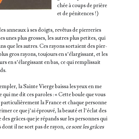
chée à coups de prière
et de pénitences !)
des anneaux à ses doigts, revê­tus de pier­re­ries
les unes plus grosses, les autres plus petites, qui
uns que les autres. Ces rayons sor­taient des pier­
plus gros rayons, tou­jours en s’é­lar­gis­sant, et les
rs en s’é­lar­gis­sant en bas, ce qui rem­plis­sait
eds.
em­pler, la Sainte Vierge bais­sa les yeux en me
e qui me dit ces paroles : « Cette boule que vous
ar­ti­cu­liè­re­ment la France et chaque per­sonne
pri­mer ce que j’ai éprou­vé, la beau­té et l’é­clat des
le des grâces que je répands sur les per­sonnes qui
 dont il ne sort pas de rayon,
ce sont les grâces
…