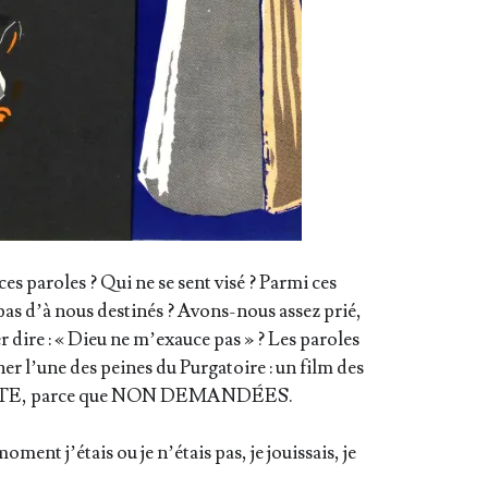
ces paroles ? Qui ne se sent visé ? Par­mi ces
 pas d’à nous des­ti­nés ? Avons-nous assez prié,
er dire : « Dieu ne m’exauce pas » ? Les paroles
er l’une des peines du Pur­ga­toire : un film des
AUTE, parce que NON DEMANDÉES.
ent j’é­tais ou je n’é­tais pas, je jouis­sais, je