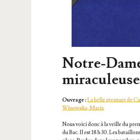
Notre-Dame 
miraculeuse
Ouvrage :
La belle aventure de C
Winowska, Maria
Nous voi­ci donc à la veille du pre­
du Bac. Il est 18 h 30. Les bataill