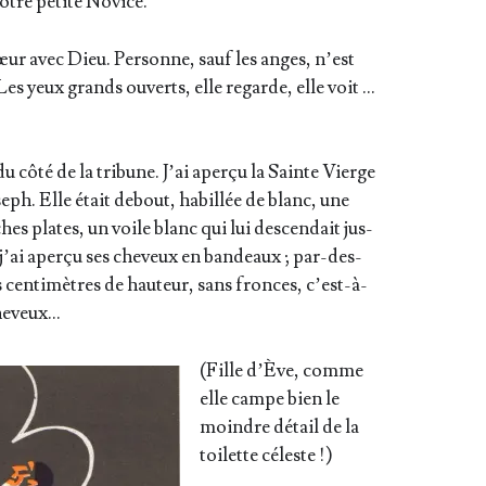
otre petite Novice.
œur avec Dieu. Per­sonne, sauf les anges, n’est
Les yeux grands ouverts, elle regarde, elle voit …
u côté de la tri­bune. J’ai aper­çu la Sainte Vierge
seph. Elle était debout, habillée de blanc, une
s plates, un voile blanc qui lui des­cen­dait jus­
j’ai aper­çu ses che­veux en ban­deaux ; par-des­
s cen­ti­mètres de hau­teur, sans fronces, c’est-à-
 cheveux…
(Fille d’Ève, comme
elle campe bien le
moindre détail de la
toi­lette céleste !)