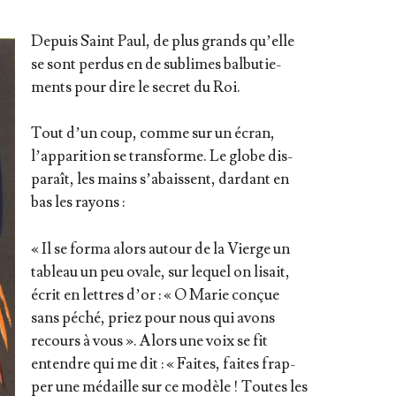
Depuis Saint Paul, de plus grands qu’elle
se sont per­dus en de sublimes bal­bu­tie­
ments pour dire le secret du Roi.
Tout d’un coup, comme sur un écran,
l’ap­pa­ri­tion se trans­forme. Le globe dis­
pa­raît, les mains s’a­baissent, dar­dant en
bas les rayons :
« Il se for­ma alors autour de la Vierge un
tableau un peu ovale, sur lequel on lisait,
écrit en lettres d’or : « O Marie conçue
sans péché, priez pour nous qui avons
recours à vous ». Alors une voix se fit
entendre qui me dit : « Faites, faites frap­
per une médaille sur ce modèle ! Toutes les