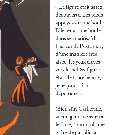
« La figure était assez
décou­verte. Les pieds
appuyés sur une boule.
Elle tenait une boule
dans ses mains, à la
hau­teur de l’es­to­mac,
d’une manière très
aisée, les yeux éle­vés
vers le ciel. Sa figure
était de toute beau­té,
je ne pour­rai la
dépeindre…
(Bien sûr, Cathe­rine,
aucun génie ne sau­rait
le faire, à moins d’une
grâce de para­dis, arra­