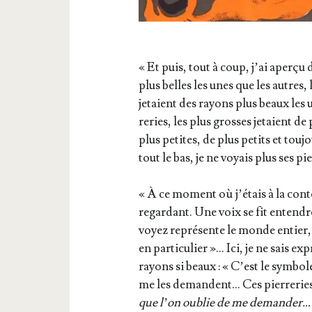
« Et puis, tout à coup, j’ai aper­çu 
plus belles les unes que les autres, 
jetaient des rayons plus beaux les 
re­ries, les plus grosses jetaient de 
plus petites, de plus petits et tou­jou
tout le bas, je ne voyais plus ses pi
« À ce moment où j’é­tais à la cont
regar­dant. Une voix se fit entendr
voyez repré­sente le monde entier, p
en par­ti­cu­lier »… Ici, je ne sais ex
rayons si beaux : « C’est le sym­bo
me les demandent… Ces pier­re­ries
que l’on oublie de me demander