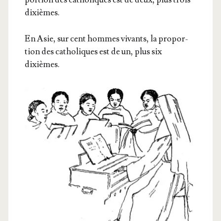
dixièmes.
En Asie, sur cent hommes vivants, la pro­por­
tion des catho­liques est de un, plus six
dixièmes.