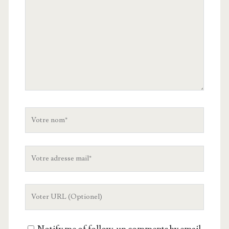
Votre
nom
Votre
adresse
mail
L'URL
de
votre