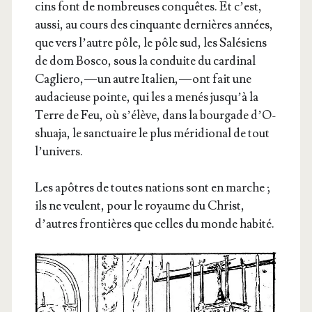
cins font de nom­breuses conquêtes. Et c’est,
aus­si, au cours des cin­quante der­nières années,
que vers l’autre pôle, le pôle sud, les Salé­siens
de dom Bos­co, sous la conduite du car­di­nal
Caglie­ro, — un autre Ita­lien, — ont fait une
auda­cieuse pointe, qui les a menés jus­qu’à la
Terre de Feu, où s’é­lève, dans la bour­gade d’O­
shua­ja, le sanc­tuaire le plus méri­dio­nal de tout
l’univers.
Les apôtres de toutes nations sont en marche ;
ils ne veulent, pour le royaume du Christ,
d’autres fron­tières que celles du monde habité.