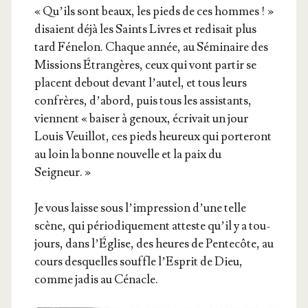
« Qu’ils sont beaux, les pieds de ces hommes ! »
disaient déjà les Saints Livres et redi­sait plus
tard Féne­lon. Chaque année, au Sémi­naire des
Mis­sions Étran­gères, ceux qui vont par­tir se
placent debout devant l’au­tel, et tous leurs
confrères, d’a­bord, puis tous les assis­tants,
viennent « bai­ser à genoux, écri­vait un jour
Louis Veuillot, ces pieds heu­reux qui por­te­ront
au loin la bonne nou­velle et la paix du
Seigneur. »
Je vous laisse sous l’im­pres­sion d’une telle
scène, qui pério­di­que­ment atteste qu’il y a tou­
jours, dans l’É­glise, des heures de Pen­te­côte, au
cours des­quelles souffle l’Es­prit de Dieu,
comme jadis au Cénacle.