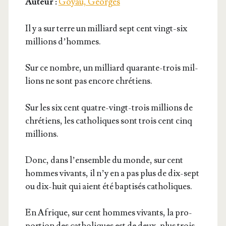
Auteur :
Goyau, Georges
Il y a sur terre un mil­liard sept cent vingt-six
mil­lions d’hommes.
Sur ce nombre, un mil­liard qua­rante-trois mil­
lions ne sont pas encore chrétiens.
Sur les six cent quatre-vingt-trois mil­lions de
chré­tiens, les catho­liques sont trois cent cinq
millions.
Donc, dans l’en­semble du monde, sur cent
hommes vivants, il n’y en a pas plus de dix-sept
ou dix-huit qui aient été bap­ti­sés catholiques.
En Afrique, sur cent hommes vivants, la pro­
por­tion des catho­liques est de deux, plus trois