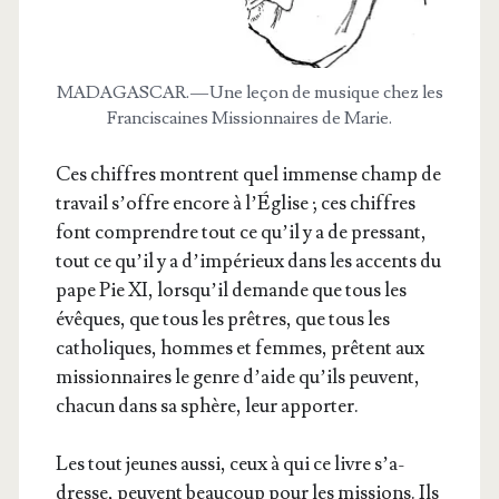
MADAGASCAR. — Une leçon de musique chez les
Fran­cis­caines Mis­sion­naires de Marie.
Ces chiffres montrent quel immense champ de
tra­vail s’offre encore à l’É­glise ; ces chiffres
font com­prendre tout ce qu’il y a de pres­sant,
tout ce qu’il y a d’im­pé­rieux dans les accents du
pape Pie XI, lors­qu’il demande que tous les
évêques, que tous les prêtres, que tous les
catho­liques, hommes et femmes, prêtent aux
mis­sion­naires le genre d’aide qu’ils peuvent,
cha­cun dans sa sphère, leur apporter.
Les tout jeunes aus­si, ceux à qui ce livre s’a­
dresse, peuvent beau­coup pour les mis­sions. Ils