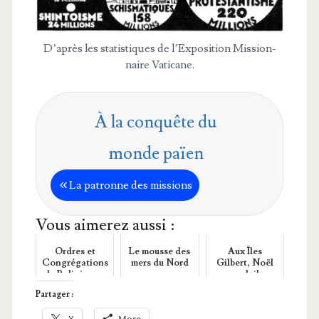
D’a­près les sta­tis­tiques de l’Ex­po­si­tion Mis­sion­
naire Vaticane.
À la conquête du
monde païen
La patronne des missions
Vous aimerez aussi :
Ordres et
Le mousse des
Aux Îles
Congrégations
mers du Nord
Gilbert, Noël
de Religieuses
au soleil…
Partager :