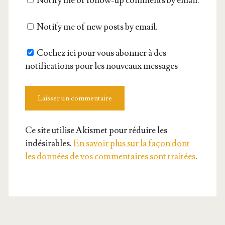
Notify me of follow-up comments by email.
site
Notify me of new posts by email.
Cochez ici pour vous abonner à des
notifications pour les nouveaux messages
Ce site utilise Akismet pour réduire les
indésirables.
En savoir plus sur la façon dont
les données de vos commentaires sont traitées
.