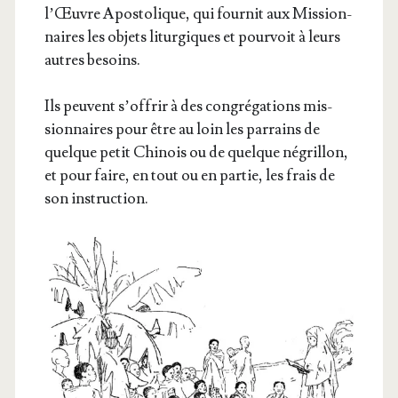
l’Œuvre Apos­to­lique, qui four­nit aux Mis­sion­
naires les objets litur­giques et pour­voit à leurs
autres besoins.
Ils peuvent s’of­frir à des congré­ga­tions mis­
sion­naires pour être au loin les par­rains de
quelque petit Chi­nois ou de quelque négrillon,
et pour faire, en tout ou en par­tie, les frais de
son instruction.