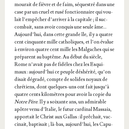
mou­rait de fièvre et de faim, séques­tré dans une
case par un cruel et rusé fonc­tion­naire qui vou­
lait l’empêcher d’ar­ri­ver à la capi­tale ; il suc­
com­bait, sans avoir conquis une seule âme…
Aujourd’­hui, dans cette grande île, il y a quatre
cent cin­quante mille catho­liques, et l’on éva­lue
à envi­ron quatre cent mille les Mal­gaches qui se
pré­parent au bap­tême. Au début du siècle,
Rome n’a­vait pas de fidèles chez les Esqui­
maux : aujourd’­hui ce peuple déshé­ri­té, qu’on
disait dégra­dé, compte de solides noyaux de
chré­tiens, dont quelques-uns ont fait jus­qu’à
quatre cents kilo­mètres pour avoir la copie du
Notre Père
. Il y a soixante ans, un admi­rable
apôtre venu d’I­ta­lie, le futur car­di­nal Mas­saia,
appor­tait le Christ aux Gal­las : il prê­chait, vac­
ci­nait, bap­ti­sait ; là-bas, aujourd’­hui, les Capu­