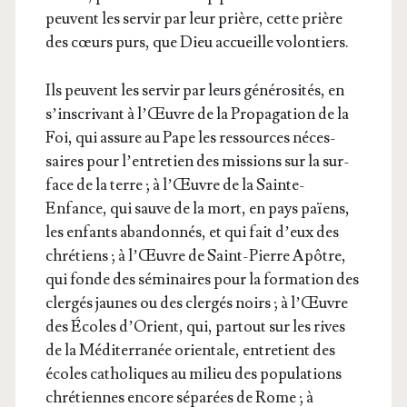
peuvent les ser­vir par leur prière, cette prière
des cœurs purs, que Dieu accueille volontiers.
Ils peuvent les ser­vir par leurs géné­ro­si­tés, en
s’ins­cri­vant à l’Œuvre de la Pro­pa­ga­tion de la
Foi, qui assure au Pape les res­sources néces­
saires pour l’en­tre­tien des mis­sions sur la sur­
face de la terre ; à l’Œuvre de la Sainte-
Enfance, qui sauve de la mort, en pays païens,
les enfants aban­don­nés, et qui fait d’eux des
chré­tiens ; à l’Œuvre de Saint-Pierre Apôtre,
qui fonde des sémi­naires pour la for­ma­tion des
cler­gés jaunes ou des cler­gés noirs ; à l’Œuvre
des Écoles d’O­rient, qui, par­tout sur les rives
de la Médi­ter­ra­née orien­tale, entre­tient des
écoles catho­liques au milieu des popu­la­tions
chré­tiennes encore sépa­rées de Rome ; à