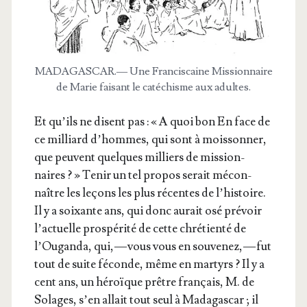
MADAGASCAR.— Une Fran­cis­caine Mis­sion­naire
de Marie fai­sant le caté­chisme aux adultes.
Et qu’ils ne disent pas : « A quoi bon En face de
ce mil­liard d’hommes, qui sont à mois­son­ner,
que peuvent quelques mil­liers de mis­sion­
naires ? » Tenir un tel pro­pos serait mécon­
naître les leçons les plus récentes de l’his­toire.
Il y a soixante ans, qui donc aurait osé pré­voir
l’ac­tuelle pros­pé­ri­té de cette chré­tien­té de
l’Ou­gan­da, qui, — vous vous en sou­ve­nez, — fut
tout de suite féconde, même en mar­tyrs ? Il y a
cent ans, un héroïque prêtre fran­çais, M. de
Solages, s’en allait tout seul à Mada­gas­car ; il