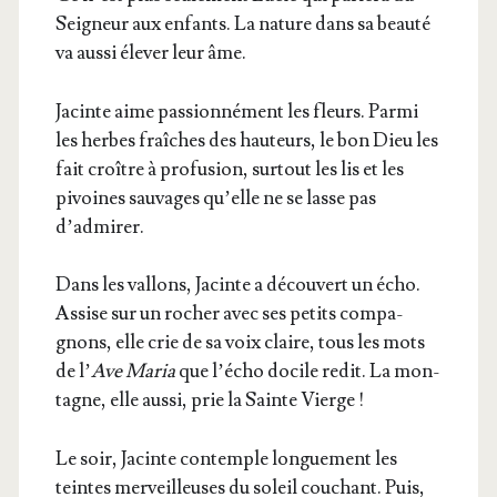
Sei­gneur aux enfants. La nature dans sa beau­té
va aus­si éle­ver leur âme.
Jacinte aime pas­sion­né­ment les fleurs. Par­mi
les herbes fraîches des hau­teurs, le bon Dieu les
fait croître à pro­fu­sion, sur­tout les lis et les
pivoines sau­vages qu’elle ne se lasse pas
d’admirer.
Dans les val­lons, Jacinte a décou­vert un écho.
Assise sur un rocher avec ses petits com­pa­
gnons, elle crie de sa voix claire, tous les mots
de l’
Ave Maria
que l’é­cho docile redit. La mon­
tagne, elle aus­si, prie la Sainte Vierge !
Le soir, Jacinte contemple lon­gue­ment les
teintes mer­veilleuses du soleil cou­chant. Puis,