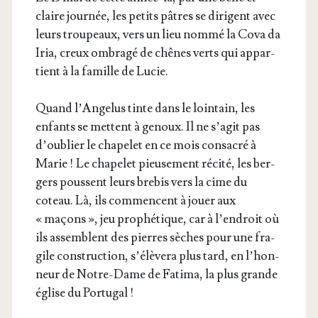
claire jour­née, les petits pâtres se dirigent avec
leurs trou­peaux, vers un lieu nom­mé la Cova da
Iria, creux ombra­gé de chênes verts qui appar­
tient à la famille de Lucie.
Quand l’An­ge­lus tinte dans le loin­tain, les
enfants se mettent à genoux. Il ne s’a­git pas
d’ou­blier le cha­pe­let en ce mois consa­cré à
Marie ! Le cha­pe­let pieu­se­ment réci­té, les ber­
gers poussent leurs bre­bis vers la cime du
coteau. Là, ils com­mencent à jouer aux
« maçons », jeu pro­phé­tique, car à l’en­droit où
ils assemblent des pierres sèches pour une fra­
gile construc­tion, s’é­lè­ve­ra plus tard, en l’hon­
neur de Notre-Dame de Fati­ma, la plus grande
église du Portugal !