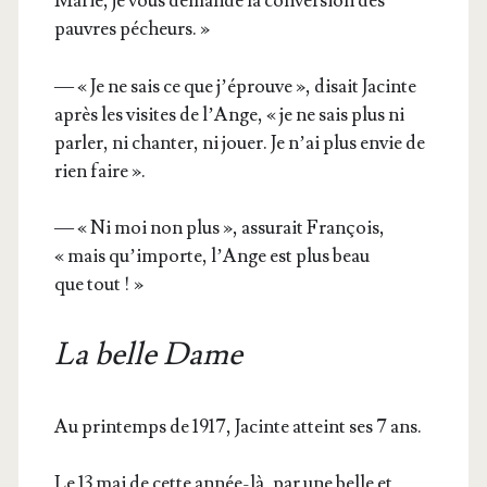
Marie, je vous demande la conver­sion des
pauvres pécheurs. »
— « Je ne sais ce que j’é­prouve », disait Jacinte
après les visites de l’Ange, « je ne sais plus ni
par­ler, ni chan­ter, ni jouer. Je n’ai plus envie de
rien faire ».
— « Ni moi non plus », assu­rait Fran­çois,
« mais qu’im­porte, l’Ange est plus beau
que tout ! »
La belle Dame
Au prin­temps de 1917, Jacinte atteint ses 7 ans.
Le 13 mai de cette année-là, par une belle et