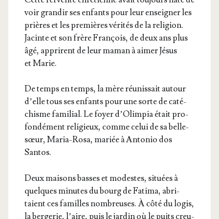
voir gran­dir ses enfants pour leur ensei­gner les
prières et les pre­mières véri­tés de la reli­gion.
Jacinte et son frère Fran­çois, de deux ans plus
âgé, apprirent de leur maman à aimer Jésus
et Marie.
De temps en temps, la mère réunis­sait autour
d’elle tous ses enfants pour une sorte de caté­
chisme fami­lial. Le foyer d’O­lim­pia était pro­
fon­dé­ment reli­gieux, comme celui de sa belle-
sœur, Maria-Rosa, mariée à Anto­nio dos
Santos.
Deux mai­sons basses et modestes, situées à
quelques minutes du bourg de Fati­ma, abri­
taient ces familles nom­breuses. À côté du logis,
la ber­ge­rie, l’aire, puis le jar­din où le puits creu­