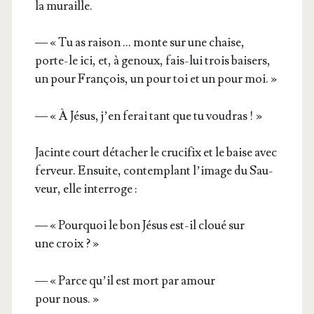
la muraille.
— « Tu as rai­son … monte sur une chaise,
porte-le ici, et, à genoux, fais-lui trois bai­sers,
un pour Fran­çois, un pour toi et un pour moi. »
— « À Jésus, j’en ferai tant que tu voudras ! »
Jacinte court déta­cher le cru­ci­fix et le baise avec
fer­veur. Ensuite, contem­plant l’i­mage du Sau­
veur, elle interroge :
— « Pour­quoi le bon Jésus est-il cloué sur
une croix ? »
— « Parce qu’il est mort par amour
pour nous. »