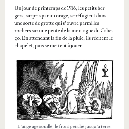
Un jour de prin­temps de 1916, les petits ber­
gers, sur­pris par un orage, se réfu­gient dans
une sorte de grotte qui s’ouvre par­mi les
rochers sur une pente de la mon­tagne du Cabe­
ço. En atten­dant la fin de la pluie, ils récitent le
cha­pe­let, puis se mettent à jouer.
L’ange age­nouillé, le front pen­ché jus­qu’à terre.