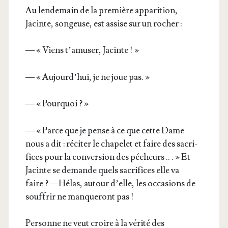
Au len­de­main de la pre­mière appa­ri­tion,
Jacinte, son­geuse, est assise sur un rocher :
— « Viens t’a­mu­ser, Jacinte ! »
— « Aujourd’­hui, je ne joue pas. »
— « Pourquoi ? »
— « Parce que je pense à ce que cette Dame
nous a dit : réci­ter le cha­pe­let et faire des sacri­
fices pour la conver­sion des pécheurs .. . » Et
Jacinte se demande quels sacri­fices elle va
faire ? — Hélas, autour d’elle, les occa­sions de
souf­frir ne man­que­ront pas !
Per­sonne ne veut croire à la véri­té des