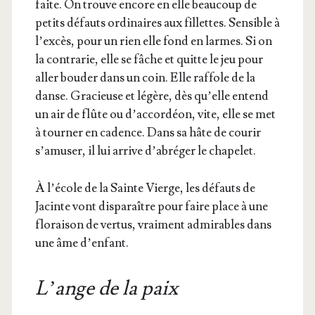
faite. On trouve encore en elle beau­coup de
petits défauts ordi­naires aux fillettes. Sen­sible à
l’ex­cès, pour un rien elle fond en larmes. Si on
la contra­rie, elle se fâche et quitte le jeu pour
aller bou­der dans un coin. Elle raf­fole de la
danse. Gra­cieuse et légère, dès qu’elle entend
un air de flûte ou d’ac­cor­déon, vite, elle se met
à tour­ner en cadence. Dans sa hâte de cou­rir
s’a­mu­ser, il lui arrive d’a­bré­ger le chapelet.
À l’é­cole de la Sainte Vierge, les défauts de
Jacinte vont dis­pa­raître pour faire place à une
flo­rai­son de ver­tus, vrai­ment admi­rables dans
une âme d’enfant.
L’ange de la paix