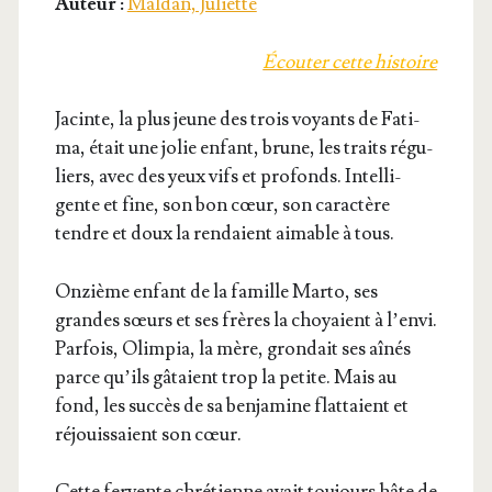
Auteur :
Maldan, Juliette
Écou­ter cette histoire
Jacinte, la plus jeune des trois voyants de Fati­
ma, était une jolie enfant, brune, les traits régu­
liers, avec des yeux vifs et pro­fonds. Intel­li­
gente et fine, son bon cœur, son carac­tère
tendre et doux la ren­daient aimable à tous.
Onzième enfant de la famille Mar­to, ses
grandes sœurs et ses frères la choyaient à l’en­vi.
Par­fois, Olim­pia, la mère, gron­dait ses aînés
parce qu’ils gâtaient trop la petite. Mais au
fond, les suc­cès de sa ben­ja­mine flat­taient et
réjouis­saient son cœur.
Cette fer­vente chré­tienne avait tou­jours hâte de