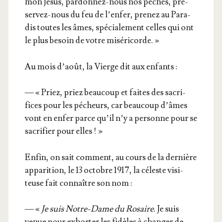
mon Jésus, par­don­nez-nous nos péchés, pré­
ser­vez-nous du feu de l’en­fer, pre­nez au Para­
dis toutes les âmes, spé­cia­le­ment celles qui ont
le plus besoin de votre miséricorde. »
Au mois d’août, la Vierge dit aux enfants :
— « Priez, priez beau­coup et faites des sacri­
fices pour les pécheurs, car beau­coup d’âmes
vont en enfer parce qu’il n’y a per­sonne pour se
sacri­fier pour elles ! »
Enfin, on sait com­ment, au cours de la der­nière
appa­ri­tion, le 13 octobre 1917, la céleste visi­
teuse fait connaître son nom :
— «
Je suis Notre-Dame du Rosaire
. Je suis
venue pour exhor­ter les fidèles à chan­ger de