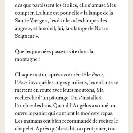
dès que paraissent les étoiles, elle s’a­muse à les
comp­ter. La lune est pour elle « la lampe de la
Sainte Vierge », les étoiles « les lampes des
anges », et le soleil, lui, la « lampe de Notre-
Seigneur ».
Que les jour­nées passent vite dans la
montagne !
Chaque matin, après avoir réci­té le
Pater
,
l’
Ave
, invo­qué les anges gar­diens, les enfants se
mettent en route avec leurs mou­tons, à la
recherche d’un pâtu­rage. On s’ins­talle à
l’ombre des bois. Quand l’Angélus a son­né, on
ouvre le panier qui contient le modeste repas.
Les mamans ont bien recom­man­dé de réci­ter le
cha­pe­let. Après qu’il est dit, on peut jouer, tout