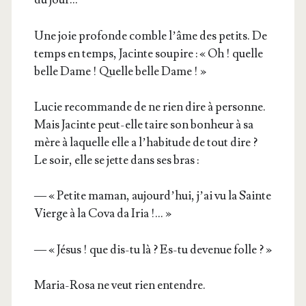
Une joie pro­fonde comble l’âme des petits. De
temps en temps, Jacinte sou­pire : « Oh ! quelle
belle Dame ! Quelle belle Dame ! »
Lucie recom­mande de ne rien dire à per­sonne.
Mais Jacinte peut-elle taire son bon­heur à sa
mère à laquelle elle a l’ha­bi­tude de tout dire ?
Le soir, elle se jette dans ses bras :
— « Petite maman, aujourd’­hui, j’ai vu la Sainte
Vierge à la Cova da Iria !… »
— « Jésus ! que dis-tu là ? Es-tu deve­nue folle ? »
Maria-Rosa ne veut rien entendre.