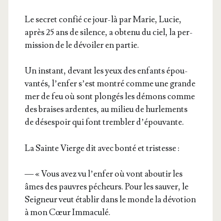
Le secret confié ce jour-là par Marie, Lucie,
après 25 ans de silence, a obte­nu du ciel, la per­
mis­sion de le dévoi­ler en partie.
Un ins­tant, devant les yeux des enfants épou­
van­tés, l’en­fer s’est mon­tré comme une grande
mer de feu où sont plon­gés les démons comme
des braises ardentes, au milieu de hur­le­ments
de déses­poir qui font trem­bler d’épouvante.
La Sainte Vierge dit avec bon­té et tristesse :
— « Vous avez vu l’en­fer où vont abou­tir les
âmes des pauvres pécheurs. Pour les sau­ver, le
Sei­gneur veut éta­blir dans le monde la dévo­tion
à mon Cœur Immaculé.