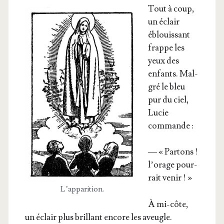
Tout à coup,
un éclair
éblouis­sant
frappe les
yeux des
enfants. Mal­
gré le bleu
pur du ciel,
Lucie
commande :
— « Par­tons !
l’o­rage pour­
rait venir ! »
L’ap­pa­ri­tion.
À mi-côte,
un éclair plus brillant encore les aveugle.