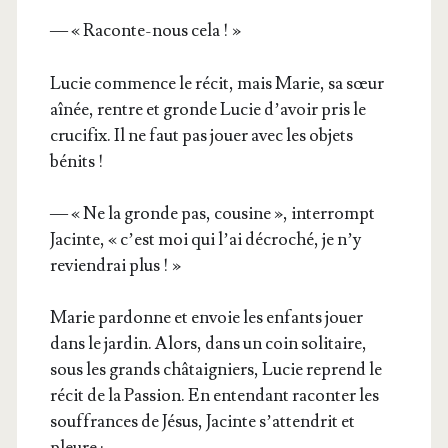
— « Raconte-nous cela ! »
Lucie com­mence le récit, mais Marie, sa sœur
aînée, rentre et gronde Lucie d’a­voir pris le
cru­ci­fix. Il ne faut pas jouer avec les objets
bénits !
— « Ne la gronde pas, cou­sine », inter­rompt
Jacinte, « c’est moi qui l’ai décro­ché, je n’y
revien­drai plus ! »
Marie par­donne et envoie les enfants jouer
dans le jar­din. Alors, dans un coin soli­taire,
sous les grands châ­tai­gniers, Lucie reprend le
récit de la Pas­sion. En enten­dant racon­ter les
souf­frances de Jésus, Jacinte s’at­ten­drit et
pleure :