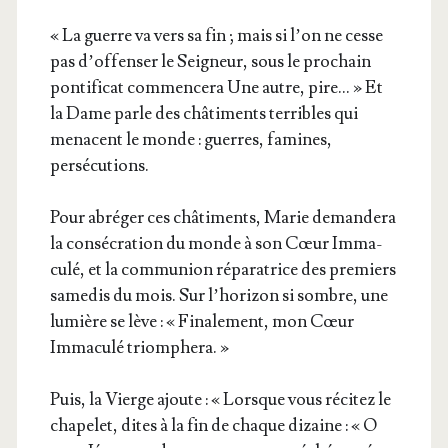
« La guerre va vers sa fin ; mais si l’on ne cesse
pas d’of­fen­ser le Sei­gneur, sous le pro­chain
pon­ti­fi­cat com­men­ce­ra Une autre, pire… » Et
la Dame parle des châ­ti­ments ter­ribles qui
menacent le monde : guerres, famines,
persécutions.
Pour abré­ger ces châ­ti­ments, Marie deman­de­ra
la consé­cra­tion du monde à son Cœur Imma­
cu­lé, et la com­mu­nion répa­ra­trice des pre­miers
same­dis du mois. Sur l’ho­ri­zon si sombre, une
lumière se lève : « Fina­le­ment, mon Cœur
Imma­cu­lé triomphera. »
Puis, la Vierge ajoute : « Lorsque vous réci­tez le
cha­pe­let, dites à la fin de chaque dizaine : « O