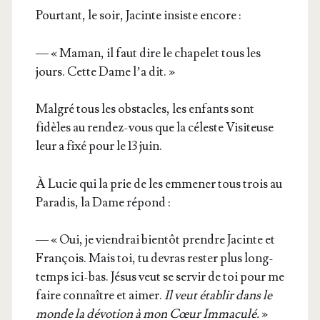
Pour­tant, le soir, Jacinte insiste encore :
— « Maman, il faut dire le cha­pe­let tous les
jours. Cette Dame l’a dit. »
Mal­gré tous les obs­tacles, les enfants sont
fidèles au ren­dez-vous que la céleste Visi­teuse
leur a fixé pour le 13 juin.
À Lucie qui la prie de les emme­ner tous trois au
Para­dis, la Dame répond :
— « Oui, je vien­drai bien­tôt prendre Jacinte et
Fran­çois. Mais toi, tu devras res­ter plus long­
temps ici-bas. Jésus veut se ser­vir de toi pour me
faire connaître et aimer.
Il veut éta­blir dans le
monde la dévo­tion à mon Cœur Imma­cu­lé.
»