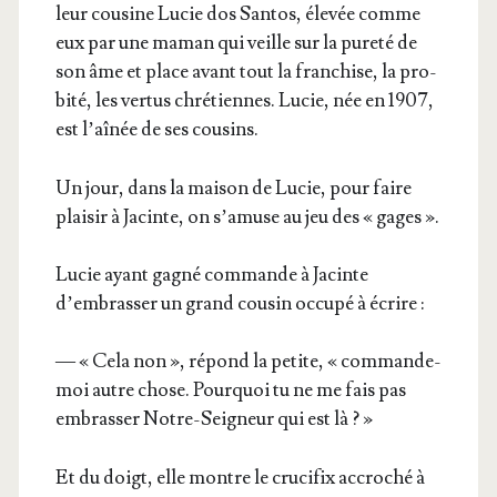
leur cou­sine Lucie dos San­tos, éle­vée comme
eux par une maman qui veille sur la pure­té de
son âme et place avant tout la fran­chise, la pro­
bi­té, les ver­tus chré­tiennes. Lucie, née en 1907,
est l’aî­née de ses cousins.
Un jour, dans la mai­son de Lucie, pour faire
plai­sir à Jacinte, on s’a­muse au jeu des « gages ».
Lucie ayant gagné com­mande à Jacinte
d’embrasser un grand cou­sin occu­pé à écrire :
— « Cela non », répond la petite, « com­mande-
moi autre chose. Pour­quoi tu ne me fais pas
embras­ser Notre-Sei­gneur qui est là ? »
Et du doigt, elle montre le cru­ci­fix accro­ché à