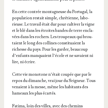
En cette contrée mon­ta­gneuse du Por­tu­gal, la
popu­la­tion res­tait simple, chré­tienne, labo­
rieuse. Le tra­vail était dur pour culti­ver la vigne
et le blé dans les étroites bandes de terre encla­
vées dans les rochers. Les trou­peaux qui brou­
taient le long des col­lines consti­tuaient la
richesse du pays. Pour les gar­der, beau­coup
d’en­fants man­quaient l’é­cole et ne savaient ni
lire, ni écrire.
Cette vie mono­tone n’é­tait cou­pée que par le
repos du dimanche, vrai jour du Sei­gneur. Tous
venaient à la messe, même les habi­tants des
hameaux les plus écartés.
Fati­ma, loin des villes, avec des che­mins