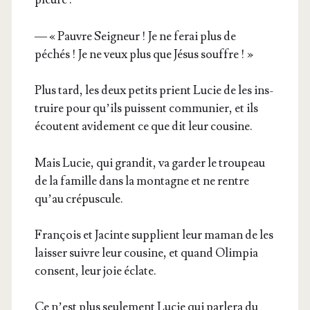
— « Pauvre Sei­gneur ! Je ne ferai plus de
péchés ! Je ne veux plus que Jésus souffre ! »
Plus tard, les deux petits prient Lucie de les ins­
truire pour qu’ils puissent com­mu­nier, et ils
écoutent avi­de­ment ce que dit leur cousine.
Mais Lucie, qui gran­dit, va gar­der le trou­peau
de la famille dans la mon­tagne et ne rentre
qu’au crépuscule.
Fran­çois et Jacinte sup­plient leur maman de les
lais­ser suivre leur cou­sine, et quand Olim­pia
consent, leur joie éclate.
Ce n’est plus seule­ment Lucie qui par­le­ra du