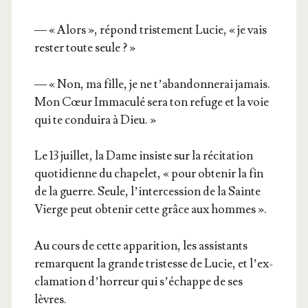
— « Alors », répond tris­te­ment Lucie, « je vais
res­ter toute seule ? »
— « Non, ma fille, je ne t’a­ban­don­ne­rai jamais.
Mon Cœur Imma­cu­lé sera ton refuge et la voie
qui te condui­ra à Dieu. »
Le 13 juillet, la Dame insiste sur la réci­ta­tion
quo­ti­dienne du cha­pe­let, « pour obte­nir la fin
de la guerre. Seule, l’in­ter­ces­sion de la Sainte
Vierge peut obte­nir cette grâce aux hommes ».
Au cours de cette appa­ri­tion, les assis­tants
remarquent la grande tris­tesse de Lucie, et l’ex­
cla­ma­tion d’hor­reur qui s’é­chappe de ses
lèvres.