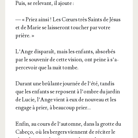
Puis, se rele­vant, il ajoute :
— « Priez ain­si ! Les Cœurs très Saints de Jésus
et de Marie se lais­se­ront tou­cher par votre
prière. »
L’Ange dis­pa­raît, mais les enfants, absor­bés
par le sou­ve­nir de cette vision, ont peine à s’a­
per­ce­voir que la nuit tombe.
Durant une brû­lante jour­née de l’é­té, tan­dis
que les enfants se reposent à l’ombre du jar­din
de Lucie, l’Ange vient à eux de nou­veau et les
engage à prier, à beau­coup prier…
Enfin, au cours de l’automne, dans la grotte du
Cabe­ço, où les ber­gers viennent de réci­ter le