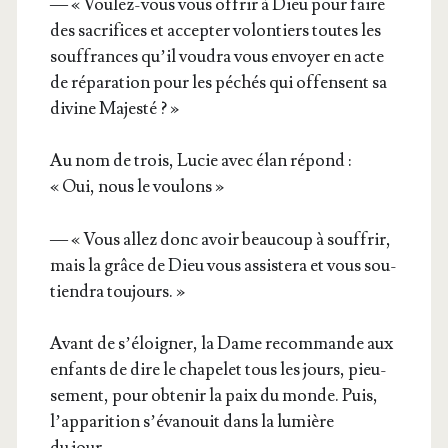
— « Vou­lez-vous vous offrir à Dieu pour faire
des sacri­fices et accep­ter volon­tiers toutes les
souf­frances qu’il vou­dra vous envoyer en acte
de répa­ra­tion pour les péchés qui offensent sa
divine Majesté ? »
Au nom de trois, Lucie avec élan répond :
« Oui, nous le voulons »
— « Vous allez donc avoir beau­coup à souf­frir,
mais la grâce de Dieu vous assis­te­ra et vous sou­
tien­dra toujours. »
Avant de s’é­loi­gner, la Dame recom­mande aux
enfants de dire le cha­pe­let tous les jours, pieu­
se­ment, pour obte­nir la paix du monde. Puis,
l’ap­pa­ri­tion s’é­va­nouit dans la lumière
du jour…