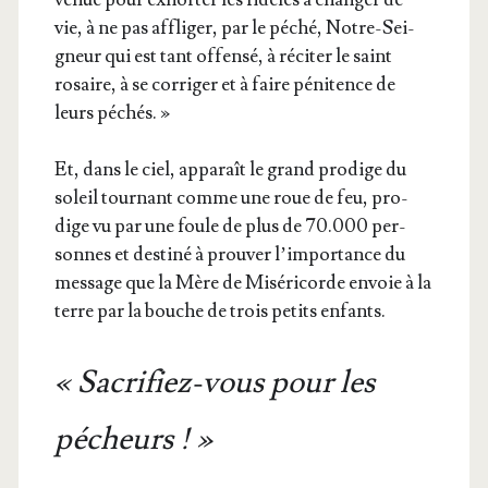
vie, à ne pas affli­ger, par le péché, Notre-Sei­
gneur qui est tant offen­sé, à réci­ter le saint
rosaire, à se cor­ri­ger et à faire péni­tence de
leurs péchés. »
Et, dans le ciel, appa­raît le grand pro­dige du
soleil tour­nant comme une roue de feu, pro­
dige vu par une foule de plus de 70.000 per­
sonnes et des­ti­né à prou­ver l’im­por­tance du
mes­sage que la Mère de Misé­ri­corde envoie à la
terre par la bouche de trois petits enfants.
« Sacrifiez-vous pour les
pécheurs ! »