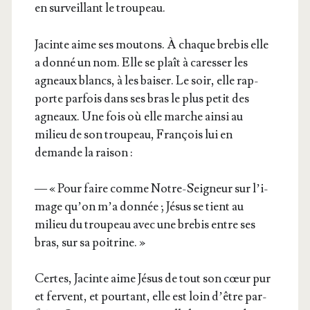
en sur­veillant le troupeau.
Jacinte aime ses mou­tons. À chaque bre­bis elle
a don­né un nom. Elle se plaît à cares­ser les
agneaux blancs, à les bai­ser. Le soir, elle rap­
porte par­fois dans ses bras le plus petit des
agneaux. Une fois où elle marche ain­si au
milieu de son trou­peau, Fran­çois lui en
demande la raison :
— « Pour faire comme Notre-Sei­gneur sur l’i­
mage qu’on m’a don­née ; Jésus se tient au
milieu du trou­peau avec une bre­bis entre ses
bras, sur sa poitrine. »
Certes, Jacinte aime Jésus de tout son cœur pur
et fervent, et pour­tant, elle est loin d’être par­