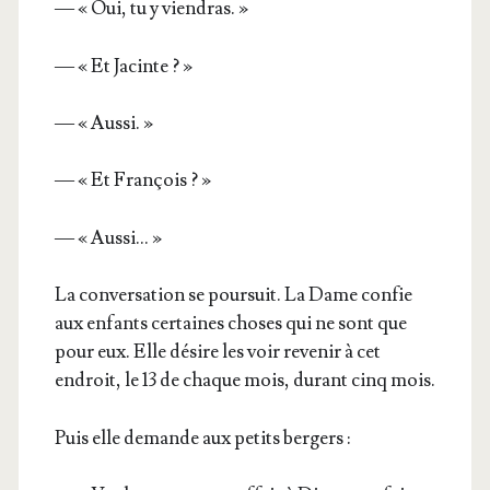
— « Oui, tu y viendras. »
— « Et Jacinte ? »
— « Aussi. »
— « Et François ? »
— « Aussi… »
La conver­sa­tion se pour­suit. La Dame confie
aux enfants cer­taines choses qui ne sont que
pour eux. Elle désire les voir reve­nir à cet
endroit, le 13 de chaque mois, durant cinq mois.
Puis elle demande aux petits bergers :