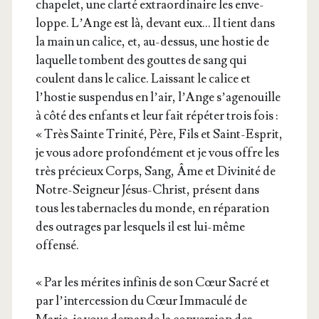
cha­pe­let, une clar­té extra­or­di­naire les enve­
loppe. L’Ange est là, devant eux… Il tient dans
la main un calice, et, au-des­sus, une hos­tie de
laquelle tombent des gouttes de sang qui
coulent dans le calice. Lais­sant le calice et
l’hos­tie sus­pen­dus en l’air, l’Ange s’a­ge­nouille
à côté des enfants et leur fait répé­ter trois fois :
« Très Sainte Tri­ni­té, Père, Fils et Saint-Esprit,
je vous adore pro­fon­dé­ment et je vous offre les
très pré­cieux Corps, Sang, Âme et Divi­ni­té de
Notre-Sei­gneur Jésus-Christ, pré­sent dans
tous les taber­nacles du monde, en répa­ra­tion
des outrages par les­quels il est lui-même
offensé.
« Par les mérites infi­nis de son Cœur Sacré et
par l’in­ter­ces­sion du Cœur Imma­cu­lé de