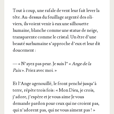
Tout à coup, une rafale de vent leur fait lever la
tête. Au-des­sus du feuillage argen­té des oli­
viers, ils voient venir à eux une sil­houette
humaine, blanche comme une sta­tue de neige,
trans­pa­rente comme le cris­tal. Un être d’une
beau­té sur­hu­maine s’ap­proche d’eux et leur dit
doucement :
— « N’ayez pas peur. Je suis l” «
Ange de la
Paix
». Priez avec moi. »
Et l’Ange age­nouillé, le front pen­ché jus­qu’à
terre, répète trois fois : « Mon Dieu, je crois,
j’a­dore, j’es­père et je vous aime Je vous
demande par­don pour ceux qui ne croient pas,
qui n’a­dorent pas, qui ne vous aiment pas ! »