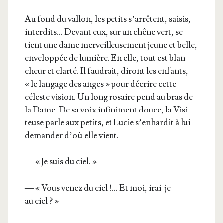
Au fond du val­lon, les petits s’ar­rêtent, sai­sis,
inter­dits… Devant eux, sur un chêne vert, se
tient une dame mer­veilleu­se­ment jeune et belle,
enve­lop­pée de lumière. En elle, tout est blan­
cheur et clar­té. Il fau­drait, diront les enfants,
« le lan­gage des anges » pour décrire cette
céleste vision. Un long rosaire pend au bras de
la Dame. De sa voix infi­ni­ment douce, la Visi­
teuse parle aux petits, et Lucie s’en­har­dit à lui
deman­der d’où elle vient.
— « Je suis du ciel. »
— « Vous venez du ciel !… Et moi, irai-je
au ciel ? »