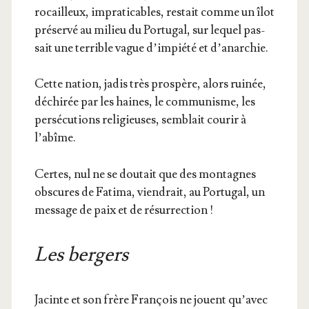
rocailleux, impra­ti­cables, res­tait comme un îlot
pré­ser­vé au milieu du Por­tu­gal, sur lequel pas­
sait une ter­rible vague d’im­pié­té et d’anarchie.
Cette nation, jadis très pros­père, alors rui­née,
déchi­rée par les haines, le com­mu­nisme, les
per­sé­cu­tions reli­gieuses, sem­blait cou­rir à
l’abîme.
Certes, nul ne se dou­tait que des mon­tagnes
obs­cures de Fati­ma, vien­drait, au Por­tu­gal, un
mes­sage de paix et de résurrection !
Les bergers
Jacinte et son frère Fran­çois ne jouent qu’a­vec