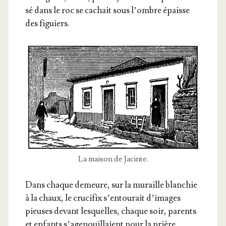
sé dans le roc se cachait sous l’ombre épaisse
des figuiers.
La mai­son de Jacinte.
Dans chaque demeure, sur la muraille blan­chie
à la chaux, le cru­ci­fix s’en­tou­rait d’i­mages
pieuses devant les­quelles, chaque soir, parents
et enfants s’a­ge­nouillaient pour la prière.