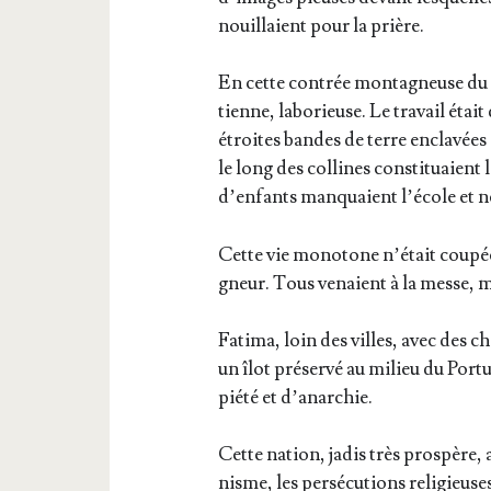
nouillaient pour la prière.
En cette contrée mon­ta­gneuse du Po
tienne, labo­rieuse. Le tra­vail était
étroites bandes de terre encla­vées
le long des col­lines consti­tuaient
d’en­fants man­quaient l’é­cole et ne
Cette vie mono­tone n’é­tait cou­pé
gneur. Tous venaient à la messe, m
Fati­ma, loin des villes, avec des c
un îlot pré­ser­vé au milieu du Por­t
pié­té et d’anarchie.
Cette nation, jadis très pros­père, 
nisme, les per­sé­cu­tions reli­gieuse