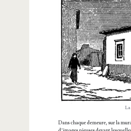
La 
Dans chaque demeure, sur la muraille
d’i­mages pieuses devant les­quelle