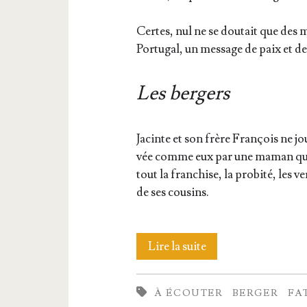
Certes, nul ne se dou­tait que des m
Por­tu­gal, un mes­sage de paix et d
Les bergers
Jacinte et son frère Fran­çois ne jo
vée comme eux par une maman qui ve
tout la fran­chise, la pro­bi­té, les 
de ses cousins.
La
Lire la suite
petite
À ÉCOUTER
BERGER
FA
Jacinte