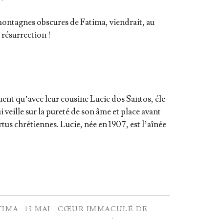
on­tagnes obs­cures de Fati­ma, vien­drait, au
e résurrection !
uent qu’a­vec leur cou­sine Lucie dos San­tos, éle­
ille sur la pure­té de son âme et place avant
ver­tus chré­tiennes. Lucie, née en 1907, est l’aî­née
TIMA
13 MAI
CŒUR IMMACULÉ DE