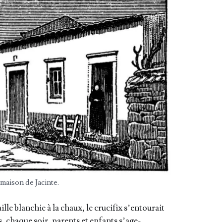
mai­son de Jacinte.
 blan­chie à la chaux, le cru­ci­fix s’en­tou­rait
s, chaque soir, parents et enfants s’a­ge­