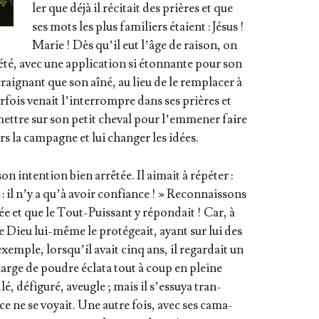
ler que déjà il réci­tait des prières et que
ses mots les plus fami­liers étaient : Jésus !
Marie ! Dès qu’il eut l’âge de rai­son, on
pié­té, avec une appli­ca­tion si éton­nante pour son
ai­gnant que son aîné, au lieu de le rem­pla­cer à
ar­fois venait l’in­ter­rompre dans ses prières et
mettre sur son petit che­val pour l’emmener faire
s la cam­pagne et lui chan­ger les idées.
son inten­tion bien arrê­tée. Il aimait à répé­ter :
 : il n’y a qu’à avoir confiance ! » Recon­nais­sons
ée et que le Tout-Puis­sant y répon­dait ! Car, à
ue Dieu lui-même le pro­té­geait, ayant sur lui des
xemple, lors­qu’il avait cinq ans, il regar­dait un
charge de poudre écla­ta tout à coup en pleine
lé, défi­gu­ré, aveugle ; mais il s’es­suya tran­
ce ne se voyait. Une autre fois, avec ses cama­