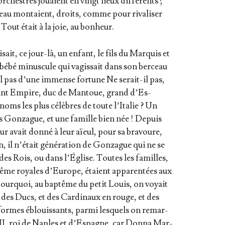
chestres jouaient en vingt lieux dif­fé­rents ;
d’eau mon­taient, droits, comme pour riva­li­ser
. Tout était à la joie, au bonheur.
sait, ce jour-là, un enfant, le fils du Mar­quis et
 bébé minus­cule qui vagis­sait dans son ber­ceau
-il pas d’une immense for­tune Ne serait-il pas,
int Empire, duc de Man­toue, grand d’Es­
noms les plus célèbres de toute l’I­ta­lie ? Un
es Gon­zague, et une famille bien née ! Depuis
r avait don­né à leur aïeul, pour sa bra­voure,
on, il n’é­tait géné­ra­tion de Gon­zague qui ne se
ce des Rois, ou dans l’Église. Toutes les familles,
ême royales d’Eu­rope, étaient appa­ren­tées aux
 pour­quoi, au bap­tême du petit Louis, on voyait
des Ducs, et des Car­di­naux en rouge, et des
formes éblouis­sants, par­mi les­quels on remar­
 II, roi de Naples et d’Es­pagne, car Don­na Mar­