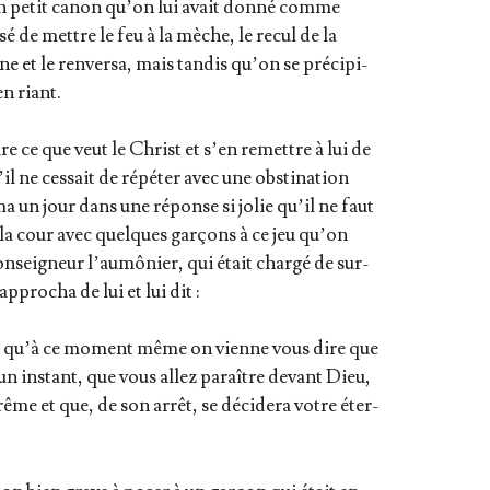
 un petit canon qu’on lui avait don­né comme
­sé de mettre le feu à la mèche, le recul de la
ne et le ren­ver­sa, mais tan­dis qu’on se pré­ci­pi­
en riant.
e ce que veut le Christ et s’en remettre à lui de
il ne ces­sait de répé­ter avec une obs­ti­na­tion
ma un jour dans une réponse si jolie qu’il ne faut
ns la cour avec quelques gar­çons à ce jeu qu’on
n­sei­gneur l’au­mô­nier, qui était char­gé de sur­
ap­pro­cha de lui et lui dit :
ez qu’à ce moment même on vienne vous dire que
un ins­tant, que vous allez paraître devant Dieu,
ême et que, de son arrêt, se déci­de­ra votre éter­