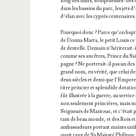
long des murs, somp­tueuses : des or
dans les bas­sins du parc, les jets 
d’é­lan avec les cyprès cen­te­naires
Pour­quoi donc ? Parce qu’on bap­ti­
de Don­na Mar­ta, le petit Louis ce
de den­telle. Demain n’hé­ri­te­rait
comme ses ancêtres, Prince du Sa
pagne ? Ne por­te­rait-il pas un des 
grand nom, en véri­té, que celui d
deux siècles et demi que l’Em­pe­reu
titre prin­cier et splen­dide dota­ti
fût illus­trée à la guerre, au ser­vi
non seule­ment prin­cières, mais m
Sei­gneurs de Man­toue, et c’é­tait
tant de beau monde, et des Rois et 
ambas­sa­deurs por­tant maints uni­
quait ceux de Sa Majes­té Phi­lippe