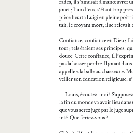
rades, il s’a­mu­sait à manœu­vrer
jouet ; l’un d’eux s’é­tant trop pres
pièce heur­ta Lui­gi en pleine poi­tri
tait, le croyant mort, il se rele­vait 
Confiance, confiance en Dieu ; fair
tout ; tels étaient ses prin­cipes, qu’
douce. Cette confiance, il l’ex­pri­
pas la lais­ser perdre. Il jouait da
appelle « la balle au chas­seur ». Mo
veiller son édu­ca­tion reli­gieuse, s’
— Louis, écou­tez-moi ! Sup­po­s
la fin du monde va avoir lieu dans 
que vous serez jugé par le Juge supr
ni­té. Que feriez-vous ?