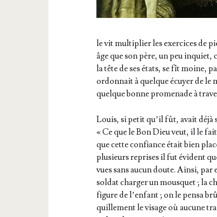
le vit mul­ti­plier les exer­cices de 
âge que son père, un peu inquiet, cr
la tête de ses états, se fît moine, p
ordon­nait à quelque écuyer de le 
quelque bonne pro­me­nade à tra­ver
Louis, si petit qu’il fût, avait déjà 
« Ce que le Bon Dieu veut, il le fait
que cette confiance était bien pla­c
plu­sieurs reprises il fut évident q
vues sans aucun doute. Ain­si, par e
sol­dat char­ger un mous­quet ; la 
figure de l’en­fant ; on le pen­sa brû­
quille­ment le visage où aucune tra