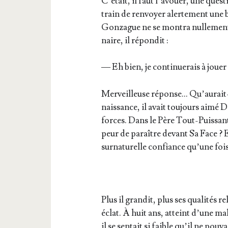
C’é­tait, il faut l’a­vouer, une ques
train de ren­voyer aler­te­ment une
Gon­zague ne se mon­tra nul­le­me
naire, il répondit :
— Eh bien, je conti­nue­rais à jouer 
Mer­veilleuse réponse… Qu’au­rait-i
nais­sance, il avait tou­jours aimé D
forces. Dans le Père Tout-Puis­sant 
peur de paraître devant Sa Face ? Et
sur­na­tu­relle confiance qu’une foi
Plus il gran­dit, plus ses qua­li­tés re
éclat. À huit ans, atteint d’une mala
il se sen­tait si faible qu’il ne pou­