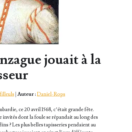
zague jouait à la
sseur
illeuls
|
Auteur :
Daniel-Rops
bar­die, ce 20 avril 1568, c’é­tait grande fête.
invi­tés dont la foule se répan­dait au long des
dins ? Les plus belles tapis­se­ries pen­daient au