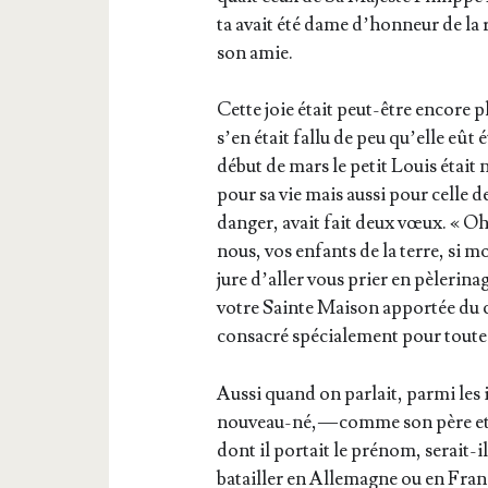
ta avait été dame d’hon­neur de la
son amie.
Cette joie était peut-être encore p
s’en était fal­lu de peu qu’elle eût
début de mars le petit Louis était 
pour sa vie mais aus­si pour celle 
dan­ger, avait fait deux vœux. « Oh
nous, vos enfants de la terre, si mon
jure d’al­ler vous prier en pèle­ri­n
votre Sainte Mai­son appor­tée du 
consa­cré spé­cia­le­ment pour toute
Aus­si quand on par­lait, par­mi les 
nou­veau-né, — comme son père et s
dont il por­tait le pré­nom, serait-il
batailler en Alle­magne ou en Fran