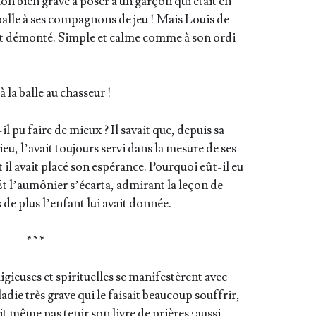
­tion bien grave à poser à un gar­çon qui était en
 balle à ses com­pa­gnons de jeu ! Mais Louis de
nt démon­té. Simple et calme comme à son ordi­
à la balle au chasseur !
l pu faire de mieux ? Il savait que, depuis sa
ieu, l’a­vait tou­jours ser­vi dans la mesure de ses
il avait pla­cé son espé­rance. Pour­quoi eût-il eu
 l’au­mô­nier s’é­car­ta, admi­rant la leçon de
s de plus l’en­fant lui avait donnée.
* * *
li­gieuses et spi­ri­tuelles se mani­fes­tèrent avec
­die très grave qui le fai­sait beau­coup souf­frir,
vait même pas tenir son livre de prières : aus­si