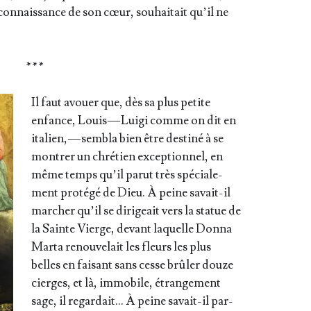
con­nais­sance de son cœur, sou­hai­tait qu’il ne
* * *
Il faut avouer que, dès sa plus petite
enfance, Louis — Lui­gi comme on dit en
ita­lien, — sem­bla bien être des­ti­né à se
mon­trer un chré­tien excep­tion­nel, en
même temps qu’il parut très spé­cia­le­
ment pro­té­gé de Dieu. À peine savait-il
mar­cher qu’il se diri­geait vers la sta­tue de
la Sainte Vierge, devant laquelle Don­na
Mar­ta renou­ve­lait les fleurs les plus
belles en fai­sant sans cesse brû­ler douze
cierges, et là, immo­bile, étran­ge­ment
sage, il regar­dait… À peine savait-il par­