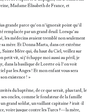
 reine, Madame Éli­sa­beth de France, et
lus grande parce qu’on n’i­gno­rait point qu’il
 été rem­pla­cée par un grand deuil. Lors­qu’au
né, les méde­cins avaient trem­blé non seule­ment
de sa mère. Et Don­na Mar­ta, dans cet extrême
, Sainte Mère qui, du haut du Ciel, veillez sur
 petit vit, si j’é­chappe moi aus­si au péril, je
age, dans la basi­lique de Lorette où l’on voit
ciel par les Anges ! Et mon enfant vous sera
 son existence ! »
invi­tés du bap­tême, de ce que serait, plus tard, le
es oncles, comme le fon­da­teur de la famille
 un grand sol­dat, un vaillant capi­taine ? irait-il
ce, voire jusque contre les Turcs ? — la mère,