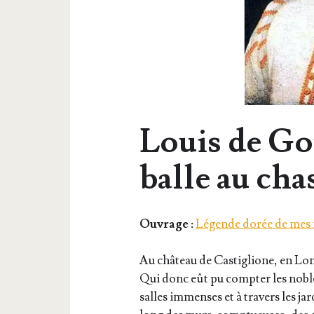
Louis de Gon
balle au cha
Ouvrage :
Légende dorée de mes f
Au châ­teau de Cas­ti­glione, en Lom­
Qui donc eût pu comp­ter les noble 
salles immenses et à tra­vers les jar­