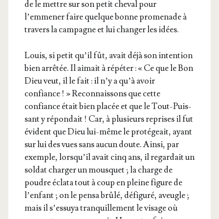
de le mettre sur son petit che­val pour
l’emmener faire quelque bonne pro­me­nade à
tra­vers la cam­pagne et lui chan­ger les idées.
Louis, si petit qu’il fût, avait déjà son inten­tion
bien arrê­tée. Il aimait à répé­ter : « Ce que le Bon
Dieu veut, il le fait : il n’y a qu’à avoir
confiance ! » Recon­nais­sons que cette
confiance était bien pla­cée et que le Tout-Puis­
sant y répon­dait ! Car, à plu­sieurs reprises il fut
évident que Dieu lui-même le pro­té­geait, ayant
sur lui des vues sans aucun doute. Ain­si, par
exemple, lors­qu’il avait cinq ans, il regar­dait un
sol­dat char­ger un mous­quet ; la charge de
poudre écla­ta tout à coup en pleine figure de
l’en­fant ; on le pen­sa brû­lé, défi­gu­ré, aveugle ;
mais il s’es­suya tran­quille­ment le visage où