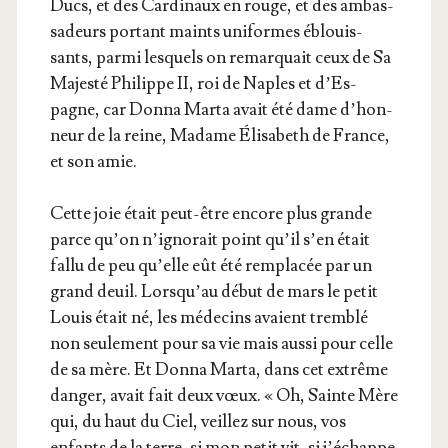
Ducs, et des Car­di­naux en rouge, et des ambas­
sa­deurs por­tant maints uni­formes éblouis­
sants, par­mi les­quels on remar­quait ceux de Sa
Majes­té Phi­lippe II, roi de Naples et d’Es­
pagne, car Don­na Mar­ta avait été dame d’hon­
neur de la reine, Madame Éli­sa­beth de France,
et son amie.
Cette joie était peut-être encore plus grande
parce qu’on n’i­gno­rait point qu’il s’en était
fal­lu de peu qu’elle eût été rem­pla­cée par un
grand deuil. Lors­qu’au début de mars le petit
Louis était né, les méde­cins avaient trem­blé
non seule­ment pour sa vie mais aus­si pour celle
de sa mère. Et Don­na Mar­ta, dans cet extrême
dan­ger, avait fait deux vœux. « Oh, Sainte Mère
qui, du haut du Ciel, veillez sur nous, vos
enfants de la terre, si mon petit vit, si j’é­chappe