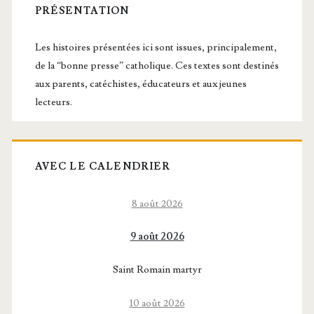
latérale
PRÉSENTATION
chasseur
principale
Les histoires présentées ici sont issues, principalement,
de la “bonne presse” catholique. Ces textes sont destinés
aux parents, catéchistes, éducateurs et aux jeunes
lecteurs.
AVEC LE CALENDRIER
8 août 2026
9 août 2026
Saint Romain martyr
10 août 2026