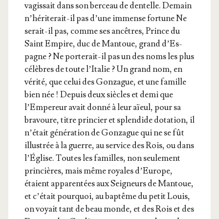
vagis­sait dans son ber­ceau de den­telle. Demain
n’hé­ri­te­rait-il pas d’une immense for­tune Ne
serait-il pas, comme ses ancêtres, Prince du
Saint Empire, duc de Man­toue, grand d’Es­
pagne ? Ne por­te­rait-il pas un des noms les plus
célèbres de toute l’I­ta­lie ? Un grand nom, en
véri­té, que celui des Gon­zague, et une famille
bien née ! Depuis deux siècles et demi que
l’Em­pe­reur avait don­né à leur aïeul, pour sa
bra­voure, titre prin­cier et splen­dide dota­tion, il
n’é­tait géné­ra­tion de Gon­zague qui ne se fût
illus­trée à la guerre, au ser­vice des Rois, ou dans
l’Église. Toutes les familles, non seule­ment
prin­cières, mais même royales d’Eu­rope,
étaient appa­ren­tées aux Sei­gneurs de Man­toue,
et c’é­tait pour­quoi, au bap­tême du petit Louis,
on voyait tant de beau monde, et des Rois et des