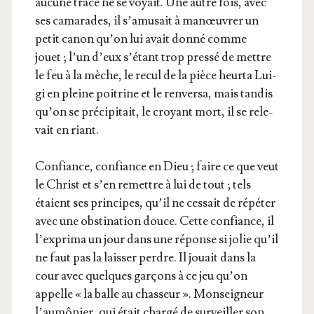
aucune trace ne se voyait. Une autre fois, avec
ses cama­rades, il s’a­mu­sait à manœu­vrer un
petit canon qu’on lui avait don­né comme
jouet ; l’un d’eux s’é­tant trop pres­sé de mettre
le feu à la mèche, le recul de la pièce heur­ta Lui­
gi en pleine poi­trine et le ren­ver­sa, mais tan­dis
qu’on se pré­ci­pi­tait, le croyant mort, il se rele­
vait en riant.
Confiance, confiance en Dieu ; faire ce que veut
le Christ et s’en remettre à lui de tout ; tels
étaient ses prin­cipes, qu’il ne ces­sait de répé­ter
avec une obs­ti­na­tion douce. Cette confiance, il
l’ex­pri­ma un jour dans une réponse si jolie qu’il
ne faut pas la lais­ser perdre. Il jouait dans la
cour avec quelques gar­çons à ce jeu qu’on
appelle « la balle au chas­seur ». Mon­sei­gneur
l’au­mô­nier, qui était char­gé de sur­veiller son