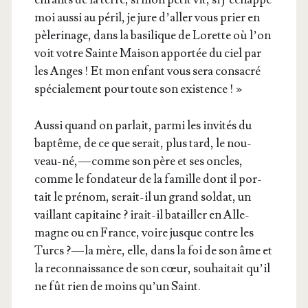
moi aus­si au péril, je jure d’al­ler vous prier en
pèle­ri­nage, dans la basi­lique de Lorette où l’on
voit votre Sainte Mai­son appor­tée du ciel par
les Anges ! Et mon enfant vous sera consa­cré
spé­cia­le­ment pour toute son existence ! »
Aus­si quand on par­lait, par­mi les invi­tés du
bap­tême, de ce que serait, plus tard, le nou­
veau-né, — comme son père et ses oncles,
comme le fon­da­teur de la famille dont il por­
tait le pré­nom, serait-il un grand sol­dat, un
vaillant capi­taine ? irait-il batailler en Alle­
magne ou en France, voire jusque contre les
Turcs ? — la mère, elle, dans la foi de son âme et
la recon­nais­sance de son cœur, sou­hai­tait qu’il
ne fût rien de moins qu’un Saint.