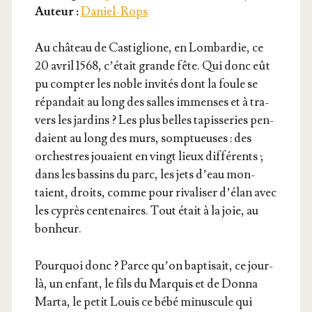
Auteur :
Daniel-Rops
Au châ­teau de Cas­ti­glione, en Lom­bar­die, ce
20 avril 1568, c’é­tait grande fête. Qui donc eût
pu comp­ter les noble invi­tés dont la foule se
répan­dait au long des salles immenses et à tra­
vers les jar­dins ? Les plus belles tapis­se­ries pen­
daient au long des murs, somp­tueuses : des
orchestres jouaient en vingt lieux dif­fé­rents ;
dans les bas­sins du parc, les jets d’eau mon­
taient, droits, comme pour riva­li­ser d’é­lan avec
les cyprès cen­te­naires. Tout était à la joie, au
bonheur.
Pour­quoi donc ? Parce qu’on bap­ti­sait, ce jour-
là, un enfant, le fils du Mar­quis et de Don­na
Mar­ta, le petit Louis ce bébé minus­cule qui