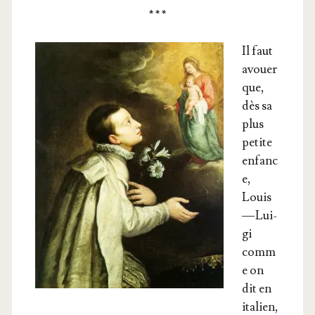
* * *
Il faut
avouer
que,
dès sa
plus
petite
enfanc
e,
Louis
— Lui­
gi
comm
e on
dit en
ita­lien,