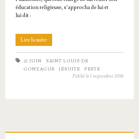
édu­ca­tion reli­gieuse, s’ap­pro­cha de lui et
lui dit :
Louis
Lire la suite
de
21 JUIN
SAINT LOUIS DE
Gon­
GONZAGUE
JÉSUITE
PESTE
zague
Publié le 1 septembre 2018
jouait
à
la
balle
Barre
au