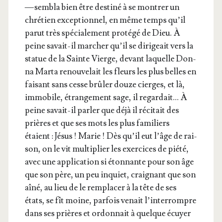
— sem­bla bien être des­ti­né à se mon­trer un
chré­tien excep­tion­nel, en même temps qu’il
parut très spé­cia­le­ment pro­té­gé de Dieu. À
peine savait-il mar­cher qu’il se diri­geait vers la
sta­tue de la Sainte Vierge, devant laquelle Don­
na Mar­ta renou­ve­lait les fleurs les plus belles en
fai­sant sans cesse brû­ler douze cierges, et là,
immo­bile, étran­ge­ment sage, il regar­dait… À
peine savait-il par­ler que déjà il réci­tait des
prières et que ses mots les plus fami­liers
étaient : Jésus ! Marie ! Dès qu’il eut l’âge de rai­
son, on le vit mul­ti­plier les exer­cices de pié­té,
avec une appli­ca­tion si éton­nante pour son âge
que son père, un peu inquiet, crai­gnant que son
aîné, au lieu de le rem­pla­cer à la tête de ses
états, se fît moine, par­fois venait l’in­ter­rompre
dans ses prières et ordon­nait à quelque écuyer