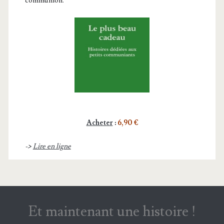
communion.
Acheter
:
6,90 €
->
Lire en ligne
Et maintenant une histoire !