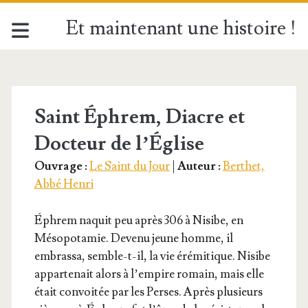
Et maintenant une histoire !
Étiquette :
<span>18
Saint Éphrem, Diacre et
Docteur de l’Église
juin</span>
Ouvrage :
Le Saint du Jour
|
Auteur :
Berthet,
Abbé Henri
Éphrem naquit peu après 306 à Nisibe, en
Méso­po­ta­mie. Deve­nu jeune homme, il
embras­sa, semble-t-il, la vie éré­mi­tique. Nisibe
appar­te­nait alors à l’empire romain, mais elle
était convoi­tée par les Perses. Après plu­sieurs