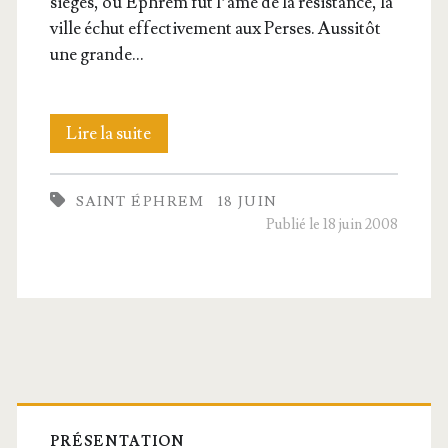
sièges, où Éphrem fut l’âme de la résis­tance, la
ville échut effec­ti­ve­ment aux Perses. Aus­si­tôt
une grande…
Saint
Lire la suite
Éphrem,
SAINT ÉPHREM
18 JUIN
Diacre
Publié le 18 juin 2008
et
Doc­
teur
de
Barre
l’Église
PRÉSENTATION