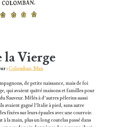
 la Vierge
ur :
Colomban, Max
om­pa­gnons, de petite nais­sance, mais de foi
e, qui avaient quit­té mai­sons et familles pour
 du Sau­veur. Mêlés à d’autres pèle­rins aus­si
avaient gagné l’I­ta­lie à pied, sans autre
s fixées sur leurs épaules avec une cour­roie.
 à la main, plus un long cou­te­las pas­sé dans