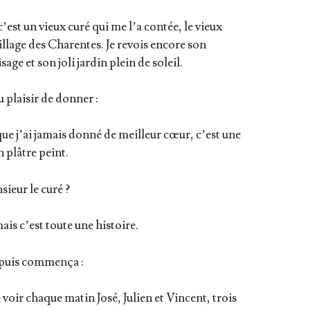
’est un vieux curé qui me l’a contée, le vieux
il­lage des Cha­rentes. Je revois encore son
age et son joli jar­din plein de soleil.
 plai­sir de donner :
ue j’ai jamais don­né de meilleur cœur, c’est une
n plâtre peint.
sieur le curé ?
ais c’est toute une histoire.
, puis commença :
 voir chaque matin José, Julien et Vincent, trois