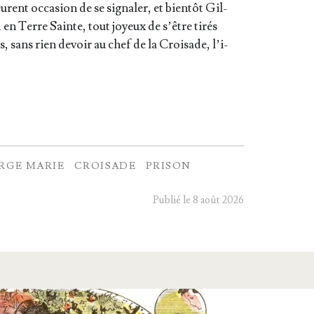
urent occa­sion de se signa­ler, et bien­tôt Gil­
 en Terre Sainte, tout joyeux de s’être tirés
, sans rien devoir au chef de la Croi­sade, l’i­
RGE MARIE
CROISADE
PRISON
Publié le 8 août 2026