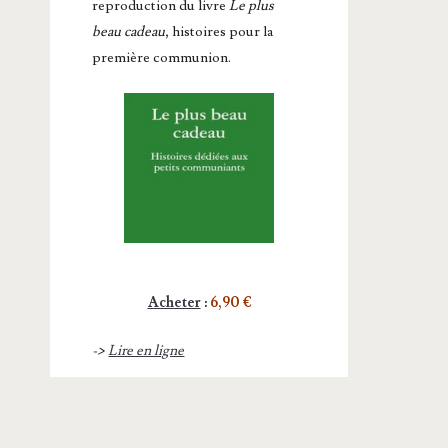
repro­duc­tion du livre
Le plus
beau cadeau
, histoires pour la
première communion.
Acheter
:
6,90 €
->
Lire en ligne