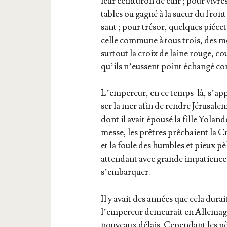
leur cein­tu­ron de cuir ; pour vivr
tables ou gagné à la sueur du front 
sant ; pour tré­sor, quelques pié­cet
celle com­mune à tous trois, des mé
sur­tout la croix de laine rouge, co
qu’ils n’eussent point échan­gé con
L’empereur, en ce temps-là, s’ap­pe­l
ser la mer afin de rendre Jéru­sa­le
dont il avait épou­sé la fille Yoland
messe, les prêtres prê­chaient la Cro
et la foule des humbles et pieux pèle
atten­dant avec grande impa­tience l
s’embarquer.
Il y avait des années que cela durai
l’empereur demeu­rait en Alle­magne
nou­veaux délais. Cepen­dant les pèle