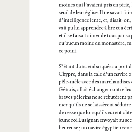
moines qui l’a­vaient pris en pitié, 
seuil de leur église. Il ne savait fa
d’in­tel­li­gence lente, et, disait-o
vait pu lui apprendre à lire et à éc
et il se fai­sait aimer de tous par sa
qu’au­cun moine du monas­tère, mêm
ce point.
S’é­tant donc embar­qués au port de
Chypre, dans la cale d’un navire où 
pêle-mêle avec des mar­chan­dises 
Génois, allait échan­ger contre les
braves pèle­rins ne se rebu­tèrent p
mer qu’ils ne se lais­sèrent séduire 
de cesse que lors­qu’ils eurent obt
jeune roi Lusi­gnan envoyait au sec
heu­reuse ; un navire égyp­tien ren­co