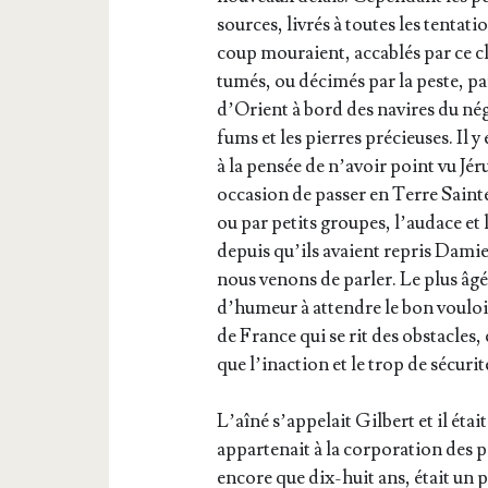
sources, livrés à toutes les ten­ta­t
coup mou­raient, acca­blés par ce c
tu­més, ou déci­més par la peste, pa
d’O­rient à bord des navires du né
fums et les pierres pré­cieuses. Il y
à la pen­sée de n’a­voir point vu Jéru
occa­sion de pas­ser en Terre Sainte,
ou par petits groupes, l’au­dace et l
depuis qu’ils avaient repris Damie
nous venons de par­ler. Le plus âgé 
d’hu­meur à attendre le bon vou­loi
de France qui se rit des obs­tacles,
que l’i­nac­tion et le trop de sécurit
L’aî­né s’ap­pe­lait Gil­bert et il ét
appar­te­nait à la cor­po­ra­tion des 
encore que dix-huit ans, était un 