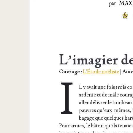
L’imagier de
Ouvrage :
L'Étoile noëliste
|
Aute
I
L y avait une fois trois c
ardente et de mâle cou­rag
aller déli­vrer le tom­beau
pauvres qu’eux-mêmes, ils 
bagage que quelques harde
Pour armes, le bâton qu’ils tenaient