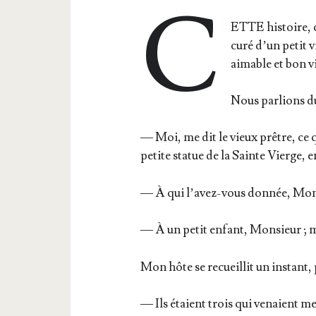
C
ETTE his­toire, c
curé d’un petit v
aimable et bon vis
Nous par­lions du
— Moi, me dit le vieux prêtre, ce q
petite sta­tue de la Sainte Vierge, e
— À qui l’a­vez-vous don­née, Mon­
— À un petit enfant, Mon­sieur ; m
Mon hôte se recueillit un ins­tant
— Ils étaient trois qui venaient me