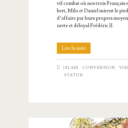
vif com­bat où nos trois Fran­çais e
bert, Milo et Daniel mirent le pied
d’af­faire par leurs propres moyens
nerte et déloyal Fré­dé­ric II.
L’imagier
Lire la suite
de
ISLAM
CONVERSION
VIE
la
STATUE
Vierge