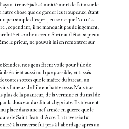
l’ayant trou­vé jadis à moi­tié mort de faim sur le
ire autre chose que de gar­der les trou­peaux, étant
n, un peu simple d’es­prit, en sorte que l’on n’a­
rire ; cepen­dant, il ne man­quait pas de juge­ment,
 pro­bi­té et son bon cœur. Sur­tout il était si pieux
e le prieur, ne pou­vait lui en remon­trer sur
 Brindes, nos gens firent voile pour l’île de
ils étaient aus­si mal que pos­sible, entas­sés
de toutes sortes que le maître du bateau, un
 vins fameux de l’île enchan­te­resse. Mais nos
as plus de la puan­teur, de la ver­mine et du mal de
par la dou­ceur du cli­mat chy­priote. Ils n’eurent
e­nu place dans une nef armée en guerre que le
ours de Saint-Jean-d’Acre. La tra­ver­sée fut
n­tré à la tra­verse fut pris à l’a­bor­dage après un