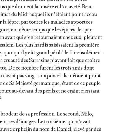
ions que donnent la misère et l’oi­si­ve­té. Beau­
li­mat du Midi auquel ils n’é­taient point accou­
r la lèpre, par toutes les mala­dies appor­tées
goce, en même temps que les épices, les par­
 en avait qui s’en retour­naient chez eux, pleu­rant
­sa­lem. Les plus har­dis sai­sis­saient la pre­mière
 quoi­qu’il y eût grand péril à le faire iso­lé­ment
a cruau­té des Sar­ra­sins n’ayant fait que croître
tte. De ce nombre furent les trois amis dont
n’a­vait pas vingt-cinq ans et ils n’é­taient point
r de Sa Majes­té ger­ma­nique, étant de ce peuple
 court au-devant des périls et ne craint rien tant
é.
ait bro­deur de sa pro­fes­sion. Le second, Milo,
peintres d’i­mages. Le troi­sième, qui n’a­vait
pauvre orphe­lin du nom de Daniel, éle­vé par des