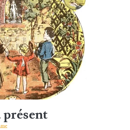
 présent
ame