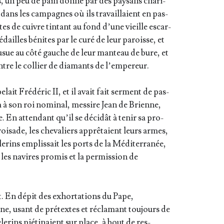
es, un peu de pain don­né par des pay­sans cha­ri­
dans les cam­pagnes où ils tra­vaillaient en pas­
tes de cuivre tin­tant au fond d’une vieille escar­
dailles bénites par le curé de leur paroisse, et
u­sue au côté gauche de leur man­teau de bure, et
tre le col­lier de dia­mants de l’empereur.
ait Fré­dé­ric II, et il avait fait ser­ment de pas­
m à son roi nomi­nal, mes­sire Jean de Brienne,
e. En atten­dant qu’il se déci­dât à tenir sa pro­
i­sade, les che­va­liers apprê­taient leurs armes,
­rins emplis­sait les ports de la Médi­ter­ra­née,
es navires pro­mis et la per­mis­sion de
t. En dépit des exhor­ta­tions du Pape,
, usant de pré­textes et récla­mant tou­jours de
­rins pié­ti­naient sur place, à bout de res­