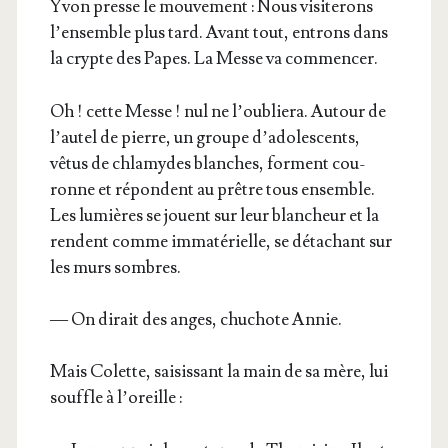
Yvon presse le mou­ve­ment : Nous visi­te­rons
l’en­semble plus tard. Avant tout, entrons dans
la crypte des Papes. La Messe va commencer.
Oh ! cette Messe ! nul ne l’ou­blie­ra. Autour de
l’au­tel de pierre, un groupe d’a­do­les­cents,
vêtus de chla­mydes blanches, forment cou­
ronne et répondent au prêtre tous ensemble.
Les lumières se jouent sur leur blan­cheur et la
rendent comme imma­té­rielle, se déta­chant sur
les murs sombres.
— On dirait des anges, chu­chote Annie.
Mais Colette, sai­sis­sant la main de sa mère, lui
souffle à l’oreille :