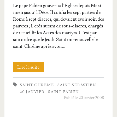
Le pape Fabien gou­ver­na l’É­glise depuis Maxi­
mien jus­qu’à Dèce. Il confia les sept par­ties de
Rome à sept diacres, qui devaient avoir soin des
pauvres ; il créa autant de sous-diacres, char­gés
de recueillir les Actes des mar­tyrs. C’est par
son ordre que le Jeu­­di-Saint on renou­velle le
saint-Chrême après avoir…
Saint
Lire la suite
Fabien
SAINT CHRÊME
SAINT SÉBASTIEN
et
20 JANVIER
SAINT FABIEN
saint
Publié le 20 janvier 2008
Sébas­