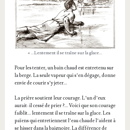
« …Len­te­ment il se traîne sur la glace…
Pour les ten­ter, un bain chaud est entre­te­nu sur
la berge. La seule vapeur qui s’en dégage, donne
envie de cou­rir s’y jeter…
La prière sou­tient leur cou­rage. L’un d’eux
aurait-il ces­sé de prier ?… Voi­ci que son cou­rage
fai­blit… len­te­ment il se traîne sur la glace. Les
païens qui entre­tiennent l’eau chaude l’aident à
se his­ser dans la bai­gnoire. La dif­fé­rence de