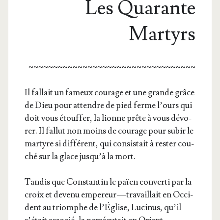
Les Quarante
Martyrs
~~~~~~~~~~~~~~~~~~~~~~~~~~~~~~~~~~
Il fal­lait un fameux cou­rage et une grande grâce
de Dieu pour attendre de pied ferme l’ours qui
doit vous étouf­fer, la lionne prête à vous dévo­
rer. Il fal­lut non moins de cou­rage pour subir le
mar­tyre si dif­fé­rent, qui consis­tait à res­ter cou­
ché sur la glace jus­qu’à la mort.
Tan­dis que Constan­tin le païen conver­ti par la
croix et deve­nu empe­reur — tra­vaillait en Occi­
dent au triomphe de l’Église, Luci­nus, qu’il