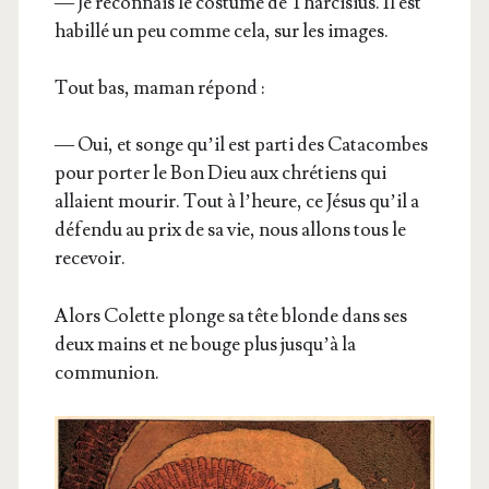
— Je recon­nais le cos­tume de Thar­ci­sius. Il est
habillé un peu comme cela, sur les images.
Tout bas, maman répond :
— Oui, et songe qu’il est par­ti des Cata­combes
pour por­ter le Bon Dieu aux chré­tiens qui
allaient mou­rir. Tout à l’heure, ce Jésus qu’il a
défen­du au prix de sa vie, nous allons tous le
recevoir.
Alors Colette plonge sa tête blonde dans ses
deux mains et ne bouge plus jus­qu’à la
communion.