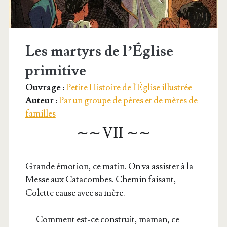
Les martyrs de l’Église
primitive
Ouvrage :
Petite Histoire de l'Église illustrée
|
Auteur :
Par un groupe de pères et de mères de
familles
∼∼ VII ∼∼
Grande émo­tion, ce matin. On va assis­ter à la
Messe aux Cata­combes. Che­min fai­sant,
Colette cause avec sa mère.
— Com­ment est-ce construit, maman, ce