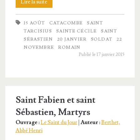
Les
Lire la suite
mar­
15 AOÛT
CATACOMBE
SAINT
tyrs
TARCISIUS
SAINTE CÉCILE
SAINT
de
SÉBASTIEN
20 JANVIER
SOLDAT
22
NOVEMBRE
ROMAIN
l’Église
Publié le 17 janvier 2015
primitive
Saint Fabien et saint
Sébastien, Martyrs
Ouvrage :
Le Saint du Jour
|
Auteur :
Berthet,
Abbé Henri