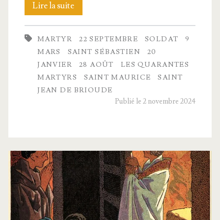
Quelques
Lire la suite
saints
MARTYR
22 SEPTEMBRE
SOLDAT
9
sol­
MARS
SAINT SÉBASTIEN
20
dats
JANVIER
28 AOÛT
LES QUARANTES
MARTYRS
SAINT MAURICE
SAINT
n°2
JEAN DE BRIOUDE
Publié le 2 novembre 2024