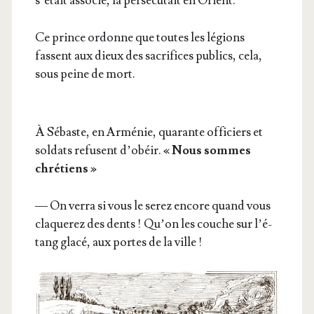
s’é­tait asso­cié, la per­sé­cu­tait en Orient.
Ce prince ordonne que toutes les légions
fassent aux dieux des sacri­fices publics, cela,
sous peine de mort.
À Sébaste, en Armé­nie, qua­rante offi­ciers et
sol­dats refusent d’o­béir.
« Nous sommes
chré­tiens »
— On ver­ra si vous le serez encore quand vous
cla­que­rez des dents ! Qu’on les couche sur l’é­
tang gla­cé, aux portes de la ville !