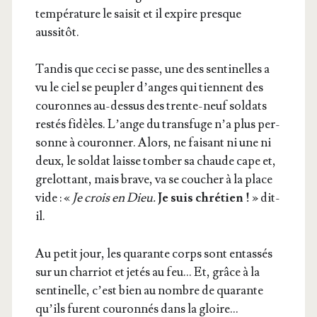
tem­pé­ra­ture le sai­sit et il expire presque
aussitôt.
Tan­dis que ceci se passe, une des sen­ti­nelles a
vu le ciel se peu­pler d’anges qui tiennent des
cou­ronnes au-des­sus des trente-neuf sol­dats
res­tés fidèles. L’ange du trans­fuge n’a plus per­
sonne à cou­ron­ner. Alors, ne fai­sant ni une ni
deux, le sol­dat laisse tom­ber sa chaude cape et,
gre­lot­tant, mais brave, va se cou­cher à la place
vide : «
Je crois en Dieu.
Je suis chré­tien !
» dit-
il.
Au petit jour, les qua­rante corps sont entas­sés
sur un char­riot et jetés au feu… Et, grâce à la
sen­ti­nelle, c’est bien au nombre de qua­rante
qu’ils furent cou­ron­nés dans la gloire…