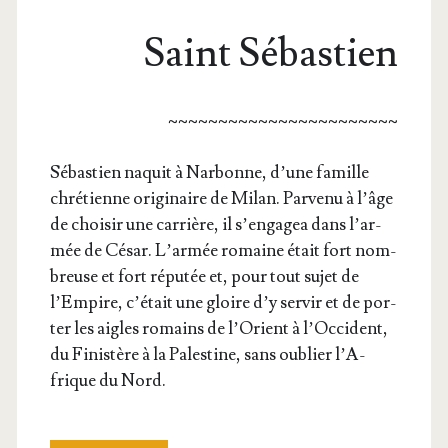
Saint Sébastien
~~~~~~~~~~~~~~~~~~~~~~~
Sébas­tien naquit à Nar­bonne, d’une famille
chré­tienne ori­gi­naire de Milan. Par­ve­nu à l’âge
de choi­sir une car­rière, il s’en­ga­gea dans l’ar­
mée de César. L’ar­mée romaine était fort nom­
breuse et fort répu­tée et, pour tout sujet de
l’Em­pire, c’é­tait une gloire d’y ser­vir et de por­
ter les aigles romains de l’O­rient à l’Oc­ci­dent,
du Finis­tère à la Pales­tine, sans oublier l’A­
frique du Nord.