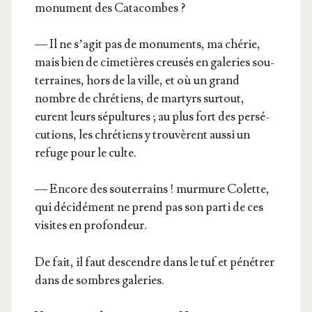
monu­ment des Catacombes ?
— Il ne s’a­git pas de monu­ments, ma ché­rie,
mais bien de cime­tières creu­sés en gale­ries sou­
ter­raines, hors de la ville, et où un grand
nombre de chré­tiens, de mar­tyrs sur­tout,
eurent leurs sépul­tures ; au plus fort des per­sé­
cu­tions, les chré­tiens y trou­vèrent aus­si un
refuge pour le culte.
— Encore des sou­ter­rains ! mur­mure Colette,
qui déci­dé­ment ne prend pas son par­ti de ces
visites en profondeur.
De fait, il faut des­cendre dans le tuf et péné­trer
dans de sombres galeries.