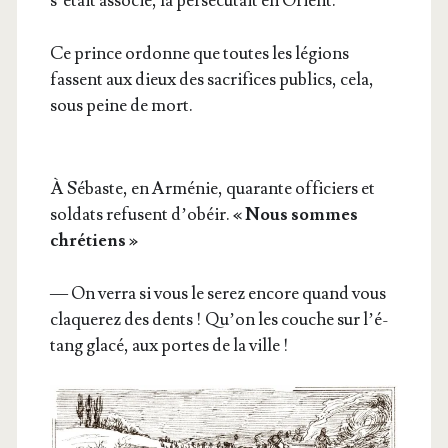
s’é­tait asso­cié, la per­sé­cu­tait en Orient.
Ce prince ordonne que toutes les légions
fassent aux dieux des sacri­fices publics, cela,
sous peine de mort.
À Sébaste, en Armé­nie, qua­rante offi­ciers et
sol­dats refusent d’o­béir.
« Nous sommes
chré­tiens »
— On ver­ra si vous le serez encore quand vous
cla­que­rez des dents ! Qu’on les couche sur l’é­
tang gla­cé, aux portes de la ville !