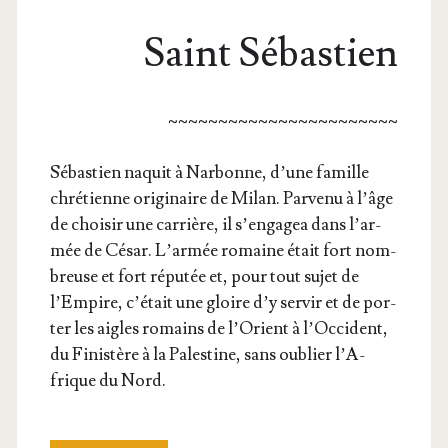
Saint Sébastien
~~~~~~~~~~~~~~~~~~~~~~~
Sébas­tien naquit à Nar­bonne, d’une famille
chré­tienne ori­gi­naire de Milan. Par­ve­nu à l’âge
de choi­sir une car­rière, il s’en­ga­gea dans l’ar­
mée de César. L’ar­mée romaine était fort nom­
breuse et fort répu­tée et, pour tout sujet de
l’Em­pire, c’é­tait une gloire d’y ser­vir et de por­
ter les aigles romains de l’O­rient à l’Oc­ci­dent,
du Finis­tère à la Pales­tine, sans oublier l’A­
frique du Nord.