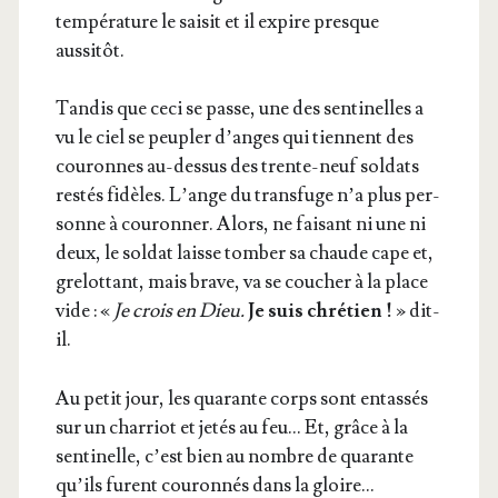
tem­pé­ra­ture le sai­sit et il expire presque
aussitôt.
Tan­dis que ceci se passe, une des sen­ti­nelles a
vu le ciel se peu­pler d’anges qui tiennent des
cou­ronnes au-des­sus des trente-neuf sol­dats
res­tés fidèles. L’ange du trans­fuge n’a plus per­
sonne à cou­ron­ner. Alors, ne fai­sant ni une ni
deux, le sol­dat laisse tom­ber sa chaude cape et,
gre­lot­tant, mais brave, va se cou­cher à la place
vide : «
Je crois en Dieu.
Je suis chré­tien !
» dit-
il.
Au petit jour, les qua­rante corps sont entas­sés
sur un char­riot et jetés au feu… Et, grâce à la
sen­ti­nelle, c’est bien au nombre de qua­rante
qu’ils furent cou­ron­nés dans la gloire…