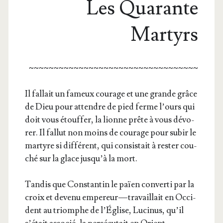
Les Quarante
Martyrs
~~~~~~~~~~~~~~~~~~~~~~~~~~~~~~~~~~
Il fal­lait un fameux cou­rage et une grande grâce
de Dieu pour attendre de pied ferme l’ours qui
doit vous étouf­fer, la lionne prête à vous dévo­
rer. Il fal­lut non moins de cou­rage pour subir le
mar­tyre si dif­fé­rent, qui consis­tait à res­ter cou­
ché sur la glace jus­qu’à la mort.
Tan­dis que Constan­tin le païen conver­ti par la
croix et deve­nu empe­reur — tra­vaillait en Occi­
dent au triomphe de l’Église, Luci­nus, qu’il