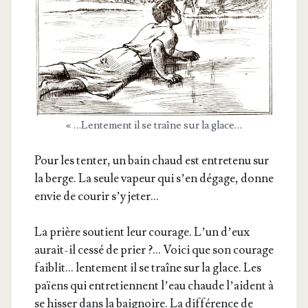
« …Len­te­ment il se traîne sur la glace…
Pour les ten­ter, un bain chaud est entre­te­nu sur
la berge. La seule vapeur qui s’en dégage, donne
envie de cou­rir s’y jeter…
La prière sou­tient leur cou­rage. L’un d’eux
aurait-il ces­sé de prier ?… Voi­ci que son cou­rage
fai­blit… len­te­ment il se traîne sur la glace. Les
païens qui entre­tiennent l’eau chaude l’aident à
se his­ser dans la bai­gnoire. La dif­fé­rence de