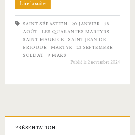
Quelques
Lire la suite
saints
SAINT SÉBASTIEN
20 JANVIER
28
sol­
AOÛT
LES QUARANTES MARTYRS
dats
SAINT MAURICE
SAINT JEAN DE
BRIOUDE
MARTYR
22 SEPTEMBRE
n°2
SOLDAT
9 MARS
Publié le 2 novembre 2024
Barre
latérale
PRÉSENTATION