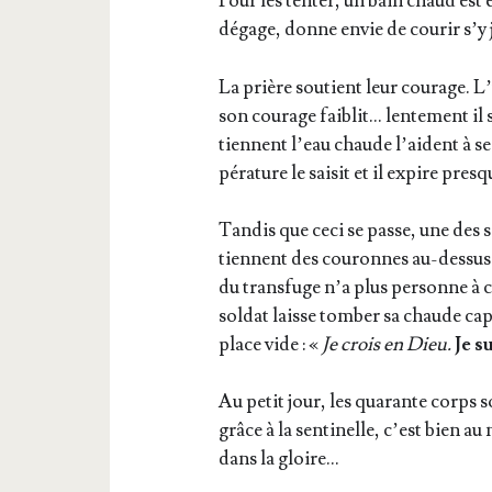
Pour les ten­ter, un bain chaud est 
dégage, donne envie de cou­rir s’y
La prière sou­tient leur cou­rage. L
son cou­rage fai­blit… len­te­ment il
tiennent l’eau chaude l’aident à se 
pé­ra­ture le sai­sit et il expire pres
Tan­dis que ceci se passe, une des se
tiennent des cou­ronnes au-des­sus 
du trans­fuge n’a plus per­sonne à c
sol­dat laisse tom­ber sa chaude cape
place vide : «
Je crois en Dieu.
Je s
Au petit jour, les qua­rante corps so
grâce à la sen­ti­nelle, c’est bien 
dans la gloire…