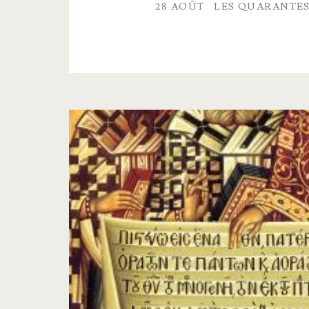
dats
28 AOÛT
LES QUARANTE
n°2