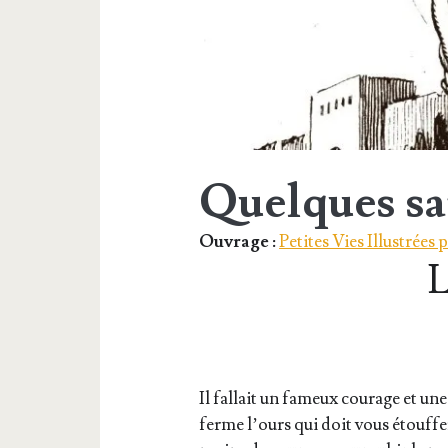
Quelques sai
Ouvrage :
Petites Vies Illustrées
L
Il fal­lait un fameux cou­rage et u
ferme l’ours qui doit vous étouf­fer