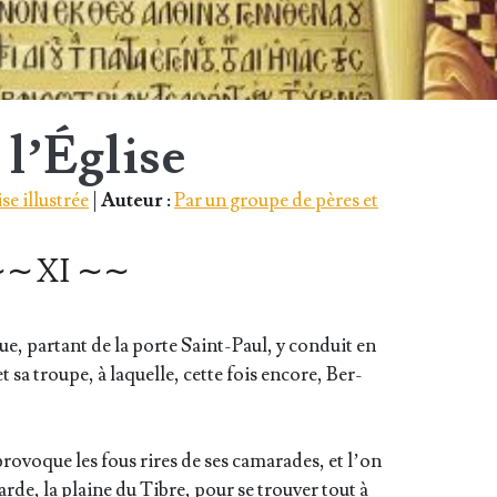
 l’Église
se illustrée
|
Auteur :
Par un groupe de pères et
∼ XI ∼∼
que, par­tant de la porte Saint-Paul, y conduit en
t sa troupe, à laquelle, cette fois encore, Ber­
 pro­voque les fous rires de ses cama­rades, et l’on
arde, la plaine du Tibre, pour se trou­ver tout à