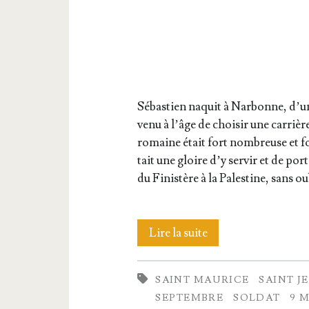
Sébas­tien naquit à Nar­bonne, d’un
ve­nu à l’âge de choi­sir une car­riè
romaine était fort nom­breuse et for
tait une gloire d’y ser­vir et de por­
du Finis­tère à la Pales­tine, sans 
Quelques
Lire la suite
saints
SAINT MAURICE
SAINT J
sol­
SEPTEMBRE
SOLDAT
9 