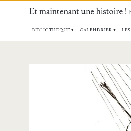
Et maintenant une histoire !
BIBLIOTHÈQUE
CALENDRIER
LES
Étiquette :
<span>28
août</span>