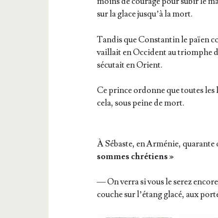
moins de cou­rage pour subir le mar­t
sur la glace jus­qu’à la mort.
Tan­dis que Constan­tin le païen co
vaillait en Occi­dent au triomphe de 
sé­cu­tait en Orient.
Ce prince ordonne que toutes les lé
cela, sous peine de mort.
À Sébaste, en Armé­nie, qua­rante of
sommes chré­tiens »
— On ver­ra si vous le serez encore
couche sur l’é­tang gla­cé, aux portes