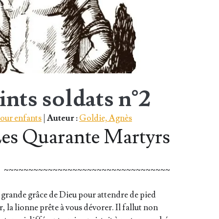
nts soldats n°2
 pour enfants
|
Auteur :
Goldie, Agnès
es Quarante Martyrs
~~~~~~~~~~~~~~~~~~~~~~~~~~~~~~~~~~
ne grande grâce de Dieu pour attendre de pied
, la lionne prête à vous dévo­rer. Il fal­lut non