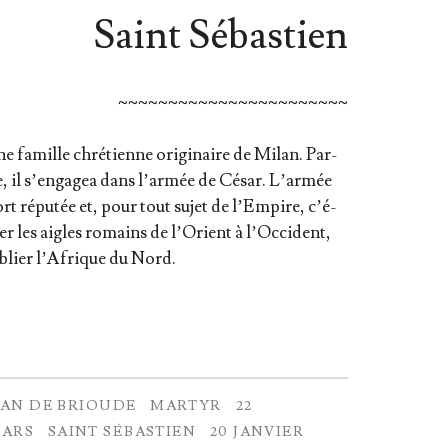
Saint Sébastien
~~~~~~~~~~~~~~~~~~~~~~~
e famille chré­tienne ori­gi­naire de Milan. Par­
re, il s’en­ga­gea dans l’ar­mée de César. L’ar­mée
t répu­tée et, pour tout sujet de l’Em­pire, c’é­
ter les aigles romains de l’O­rient à l’Oc­ci­dent,
oublier l’A­frique du Nord.
EAN DE BRIOUDE
MARTYR
22
MARS
SAINT SÉBASTIEN
20 JANVIER