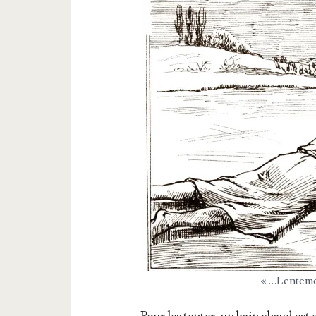
« …Len­te­me