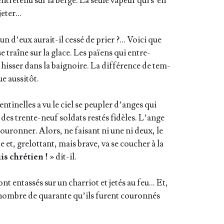
entre­te­nu sur la berge. La seule vapeur qui s’en
 jeter…
’un d’eux aurait-il ces­sé de prier ?… Voi­ci que
 se traîne sur la glace. Les païens qui entre­
his­ser dans la bai­gnoire. La dif­fé­rence de tem­
que aussitôt.
n­ti­nelles a vu le ciel se peu­pler d’anges qui
des trente-neuf sol­dats res­tés fidèles. L’ange
ou­ron­ner. Alors, ne fai­sant ni une ni deux, le
 et, gre­lot­tant, mais brave, va se cou­cher à la
uis chré­tien !
» dit-il.
nt entas­sés sur un char­riot et jetés au feu… Et,
au nombre de qua­rante qu’ils furent cou­ron­nés