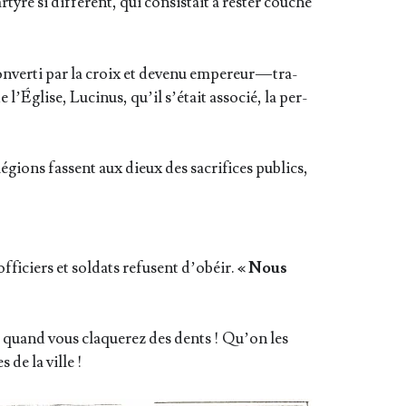
yre si dif­fé­rent, qui consis­tait à res­ter cou­ché
nver­ti par la croix et deve­nu empe­reur — tra­
l’Église, Luci­nus, qu’il s’é­tait asso­cié, la per­
gions fassent aux dieux des sacri­fices publics,
fi­ciers et sol­dats refusent d’o­béir.
« Nous
 quand vous cla­que­rez des dents ! Qu’on les
 de la ville !