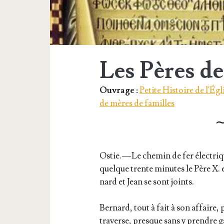
Les Pères de
Ouvrage :
Petite Histoire de l'Égli
de mères de familles
∼
Ostie. — Le che­min de fer élec­tri
quelque trente minutes le Père X. e
nard et Jean se sont joints.
Ber­nard, tout à fait à son affaire,
tra­verse, presque sans y prendre g